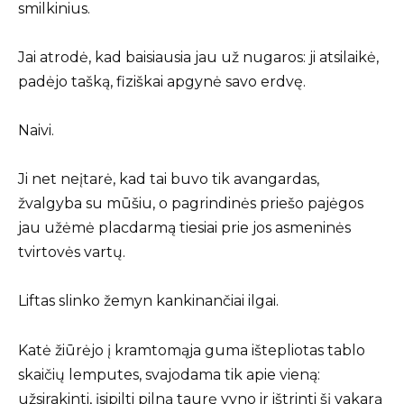
smilkinius.
Jai atrodė, kad baisiausia jau už nugaros: ji atsilaikė,
padėjo tašką, fiziškai apgynė savo erdvę.
Naivi.
Ji net neįtarė, kad tai buvo tik avangardas,
žvalgyba su mūšiu, o pagrindinės priešo pajėgos
jau užėmė placdarmą tiesiai prie jos asmeninės
tvirtovės vartų.
Liftas slinko žemyn kankinančiai ilgai.
Katė žiūrėjo į kramtomąja guma ištepliotas tablo
skaičių lemputes, svajodama tik apie vieną:
užsirakinti, įsipilti pilną taurę vyno ir ištrinti šį vakarą