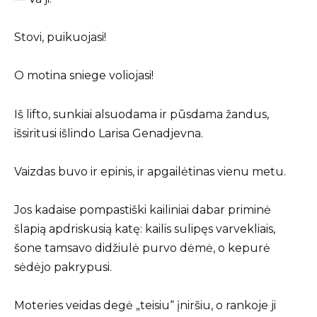
Stovi, puikuojasi!
O motina sniege voliojasi!
Iš lifto, sunkiai alsuodama ir pūsdama žandus,
išsiritusi išlindo Larisa Genadjevna.
Vaizdas buvo ir epinis, ir apgailėtinas vienu metu.
Jos kadaise pompastiški kailiniai dabar priminė
šlapią apdriskusią katę: kailis sulipęs varvekliais,
šone tamsavo didžiulė purvo dėmė, o kepurė
sėdėjo pakrypusi.
Moteries veidas degė „teisiu“ įniršiu, o rankoje ji