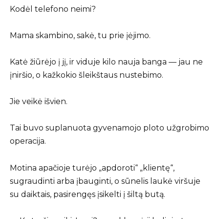
Kodėl telefono neimi?
Mama skambino, sakė, tu prie įėjimo.
Katė žiūrėjo į jį, ir viduje kilo nauja banga — jau ne
įniršio, o kažkokio šleikštaus nustebimo.
Jie veikė išvien.
Tai buvo suplanuota gyvenamojo ploto užgrobimo
operacija.
Motina apačioje turėjo „apdoroti“ „klientę“,
sugraudinti arba įbauginti, o sūnelis laukė viršuje
su daiktais, pasirengęs įsikelti į šiltą butą.