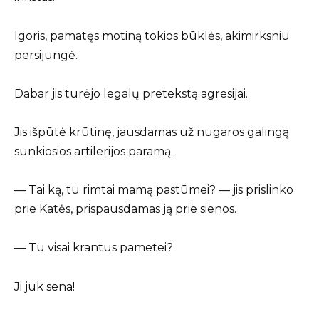
Igoris, pamatęs motiną tokios būklės, akimirksniu
persijungė.
Dabar jis turėjo legalų pretekstą agresijai.
Jis išpūtė krūtinę, jausdamas už nugaros galingą
sunkiosios artilerijos paramą.
— Tai ką, tu rimtai mamą pastūmei? — jis prislinko
prie Katės, prispausdamas ją prie sienos.
— Tu visai krantus pametei?
Ji juk sena!