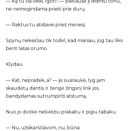
— Ką tu čia veiki, Igori? — paklausė ji lediniu tonu,
nė nemėgindama prieiti prie durų.
— Raktus tu atidavei prieš mėnesį.
Spynų nekeičiau tik todėl, kad maniau, jog tau liko
bent lašas orumo.
Klydau.
— Kat, nepradėk, a? — jis susiraukė, lyg jam
skaudėtų dantis, ir žengė žingsnį link jos,
bandydamas sutrumpinti atstumą.
Nuo jo dvokė nešviežiu prakaitu ir pigiu tabaku.
— Nu, užsikarščiavom, nu, būna.