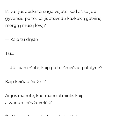
Iš kur jūs apskritai sugalvojote, kad aš su juo
gyvensiu po to, kai jis atsivedė kažkokią gatvinę
mergą į mūsų lovą?!
— Kaip tu drįsti?!
Tu…
— Jūs pamiršote, kaip po to išmečiau patalynę?
Kaip keičiau čiužinį?
Ar jūs manote, kad mano atmintis kaip
akvariuminės žuvelės?