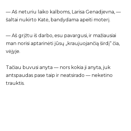
— Aš neturiu laiko kalboms, Larisa Genadjevna, —
šaltai nukirto Katė, bandydama apeiti moterį.
— Aš grįžtu iš darbo, esu pavargusi, ir mažiausiai
man norisi aptarinėti jūsų „kraujuojančią širdį“ čia,
vėjyje.
Tačiau buvusi anyta — nors kokia ji anyta, juk
antspaudas pase taip ir neatsirado — neketino
trauktis.