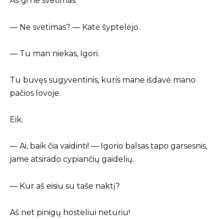
Aš gi ne svetimas.
— Ne svetimas? — Katė šyptelėjo.
— Tu man niekas, Igori.
Tu buvęs sugyventinis, kuris mane išdavė mano
pačios lovoje.
Eik.
— Ai, baik čia vaidinti! — Igorio balsas tapo garsesnis,
jame atsirado cypiančių gaidelių.
— Kur aš eisiu su taše naktį?
Aš net pinigų hosteliui neturiu!