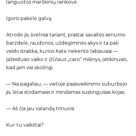
languotos marškinių rankovė.
Igoris pakėlė galvą.
Atrodė jis, švelniai tariant, prastai: savaitės senumo
barzdelė, raudonos, uždegiminės akys ir ta pati
veido išraiška, kurios Katė nekentė labiausiai —
įsižeidusio vaiko ir įžūlaus „caro“ mišinys, įsitikinusio,
kad jam visi skolingi.
— Na pagaliau, — vietoje pasisveikinimo suburbėjo
jis, lėtai stodamasis ir mindamas sustingusias kojas.
— Aš čia jau valandą trinuosi.
Kur tu vaikštai?