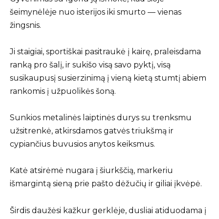
šeimynėlėje nuo isterijos iki smurto — vienas
žingsnis.
Ji staigiai, sportiškai pasitraukė į kairę, praleisdama
ranką pro šalį, ir sukišo visą savo pyktį, visą
susikaupusį susierzinimą į vieną kietą stumtį abiem
rankomis į užpuolikės šoną.
Sunkios metalinės laiptinės durys su trenksmu
užsitrenkė, atkirsdamos gatvės triukšmą ir
cypiančius buvusios anytos keiksmus.
Katė atsirėmė nugara į šiurkščią, markeriu
išmargintą sieną prie pašto dėžučių ir giliai įkvėpė.
Širdis daužėsi kažkur gerklėje, dusliai atiduodama į