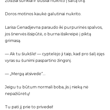
Žodžiai sunkiai ir dusliai nukrito į šaltą orą.
Doros motinos kaukė galutinai nukrito.
Larisa Genadjevna paraudo iki purpurinės spalvos,
jos šnervės išsipūtė, o burna išsikreipė į piktą
grimasą.
— Ak tu šiukšlė! — cyptelėjo ji taip, kad pro šalį ėjęs
vyras su šunimi paspartino žingsnį.
— „Mergą atsivedė“…
Jeigu tu būtum normali boba, jis į nieką nė
nepažiūrėtų!
Tu pati jį prie to privedei!