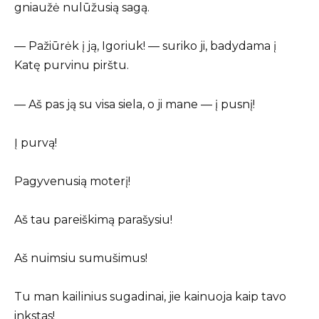
gniaužė nulūžusią sagą.
— Pažiūrėk į ją, Igoriuk! — suriko ji, badydama į
Katę purvinu pirštu.
— Aš pas ją su visa siela, o ji mane — į pusnį!
Į purvą!
Pagyvenusią moterį!
Aš tau pareiškimą parašysiu!
Aš nuimsiu sumušimus!
Tu man kailinius sugadinai, jie kainuoja kaip tavo
inkstas!