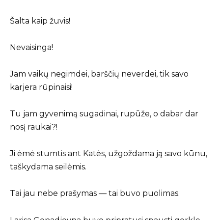
Šalta kaip žuvis!
Nevaisinga!
Jam vaikų negimdei, barščių neverdei, tik savo
karjera rūpinaisi!
Tu jam gyvenimą sugadinai, rupūže, o dabar dar
nosį raukai?!
Ji ėmė stumtis ant Katės, užgoždama ją savo kūnu,
taškydama seilėmis.
Tai jau nebe prašymas — tai buvo puolimas.