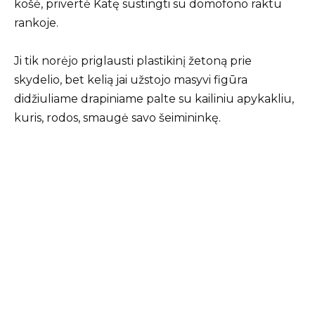
košė, privertė Katę sustingti su domofono raktu
rankoje.
Ji tik norėjo priglausti plastikinį žetoną prie
skydelio, bet kelią jai užstojo masyvi figūra
didžiuliame drapiniame paltе su kailiniu apykakliu,
kuris, rodos, smaugė savo šeimininkę.