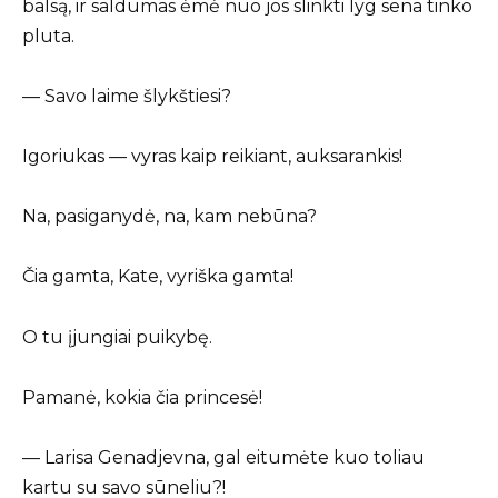
balsą, ir saldumas ėmė nuo jos slinkti lyg sena tinko
pluta.
— Savo laime šlykštiesi?
Igoriukas — vyras kaip reikiant, auksarankis!
Na, pasiganydė, na, kam nebūna?
Čia gamta, Kate, vyriška gamta!
O tu įjungiai puikybę.
Pamanė, kokia čia princesė!
— Larisa Genadjevna, gal eitumėte kuo toliau
kartu su savo sūneliu?!