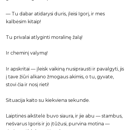
— Tu dabar atidarysi duris, įleisi Igorį, ir mes
kalbėsim kitaip!
Tu privalai atlyginti moralinę žalą!
Ir cheminį valymą!
Ir apskritai — įleisk vaikiną nusiprausti ir pavalgyti, jis
į tave žiūri alkano žmogaus akimis, o tu, gyvate,
stovi čia ir nosį rieti!
Situacija kaito su kiekviena sekunde.
Laiptinės aikštelė buvo siaura, ir jie abu — stambus,
nešvarus Igoris ir jo įtūžusi, purvina motina —