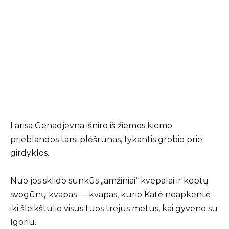
Larisa Genadjevna išniro iš žiemos kiemo
prieblandos tarsi plėšrūnas, tykantis grobio prie
girdyklos.
Nuo jos sklido sunkūs „amžiniai“ kvepalai ir keptų
svogūnų kvapas — kvapas, kurio Katė neapkentė
iki šleikštulio visus tuos trejus metus, kai gyveno su
Igoriu.