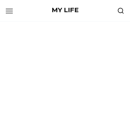
Skip
MY LIFE
to
content