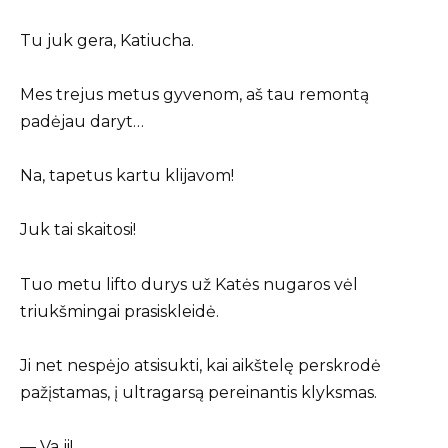
Tu juk gera, Katiucha.
Mes trejus metus gyvenom, aš tau remontą
padėjau daryt…
Na, tapetus kartu klijavom!
Juk tai skaitosi!
Tuo metu lifto durys už Katės nugaros vėl
triukšmingai prasiskleidė.
Ji net nespėjo atsisukti, kai aikštelę perskrodė
pažįstamas, į ultragarsą pereinantis klyksmas.
— Va ji!