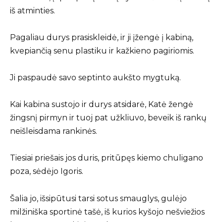
iš atminties.
Pagaliau durys prasiskleidė, ir ji įžengė į kabiną,
kvepiančią senu plastiku ir kažkieno pagiriomis.
Ji paspaudė savo septinto aukšto mygtuką.
Kai kabina sustojo ir durys atsidarė, Katė žengė
žingsnį pirmyn ir tuoj pat užkliuvo, beveik iš rankų
neišleisdama rankinės.
Tiesiai priešais jos duris, pritūpęs kiemo chuligano
poza, sėdėjo Igoris.
Šalia jo, išsipūtusi tarsi sotus smauglys, gulėjo
milžiniška sportinė tašė, iš kurios kyšojo nešviežios