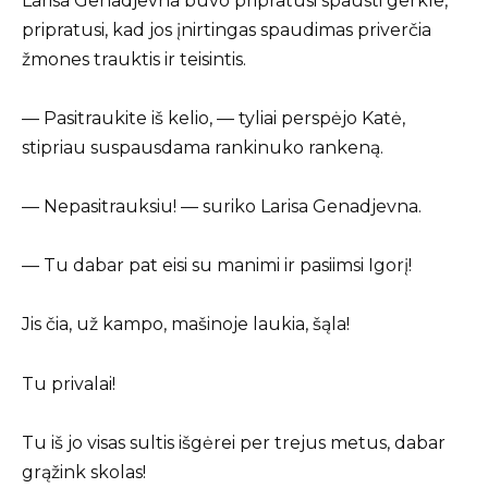
Larisa Genadjevna buvo pripratusi spausti gerkle,
pripratusi, kad jos įnirtingas spaudimas priverčia
žmones trauktis ir teisintis.
— Pasitraukite iš kelio, — tyliai perspėjo Katė,
stipriau suspausdama rankinuko rankeną.
— Nepasitrauksiu! — suriko Larisa Genadjevna.
— Tu dabar pat eisi su manimi ir pasiimsi Igorį!
Jis čia, už kampo, mašinoje laukia, šąla!
Tu privalai!
Tu iš jo visas sultis išgėrei per trejus metus, dabar
grąžink skolas!