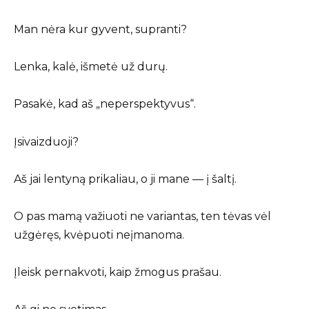
Man nėra kur gyvent, supranti?
Lenka, kalė, išmetė už durų.
Pasakė, kad aš „neperspektyvus“.
Įsivaizduoji?
Aš jai lentyną prikaliau, o ji mane — į šaltį.
O pas mamą važiuoti ne variantas, ten tėvas vėl
užgėręs, kvėpuoti neįmanoma.
Įleisk pernakvoti, kaip žmogus prašau.