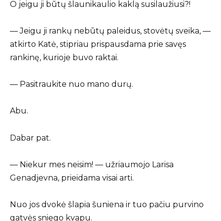
O jeigu ji būtų šlaunikaulio kaklą susilaužiusi?!
— Jeigu ji rankų nebūtų paleidus, stovėtų sveika, —
atkirto Katė, stipriau prispausdama prie savęs
rankinę, kurioje buvo raktai.
— Pasitraukite nuo mano durų.
Abu.
Dabar pat.
— Niekur mes neisim! — užriaumojo Larisa
Genadjevna, prieidama visai arti.
Nuo jos dvokė šlapia šuniena ir tuo pačiu purvino
gatvės sniego kvapu.