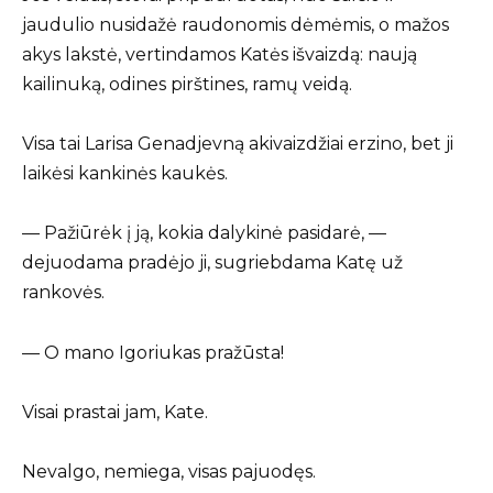
jaudulio nusidažė raudonomis dėmėmis, o mažos
akys lakstė, vertindamos Katės išvaizdą: naują
kailinuką, odines pirštines, ramų veidą.
Visa tai Larisa Genadjevną akivaizdžiai erzino, bet ji
laikėsi kankinės kaukės.
— Pažiūrėk į ją, kokia dalykinė pasidarė, —
dejuodama pradėjo ji, sugriebdama Katę už
rankovės.
— O mano Igoriukas pražūsta!
Visai prastai jam, Kate.
Nevalgo, nemiega, visas pajuodęs.