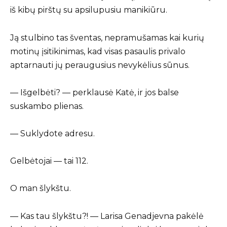
iš kibų pirštų su apsilupusiu manikiūru.
Ją stulbino tas šventas, nepramušamas kai kurių
motinų įsitikinimas, kad visas pasaulis privalo
aptarnauti jų peraugusius nevykėlius sūnus.
— Išgelbėti? — perklausė Katė, ir jos balse
suskambo plienas.
— Suklydote adresu.
Gelbėtojai — tai 112.
O man šlykštu.
— Kas tau šlykštu?! — Larisa Genadjevna pakėlė