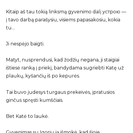
Kitaip aš tau tokią linksmą gyvenimo dalį устрою —
į tavo darbą parašysiu, visiems papasakosiu, kokia
tu…
Ji nespėjo baigti.
Matyt, nusprendusi, kad žodžių negana, ji staigiai
ištiesė ranką į priekį, bandydama sugriebti Katę už
plaukų, kyšančių iš po kepurės.
Tai buvo judesys turgaus prekeivės, įpratusios
ginčus spręsti kumščiais.
Bet Katė to laukė.
Gyvenimas su Igoriu ją išmokė, kad šioje