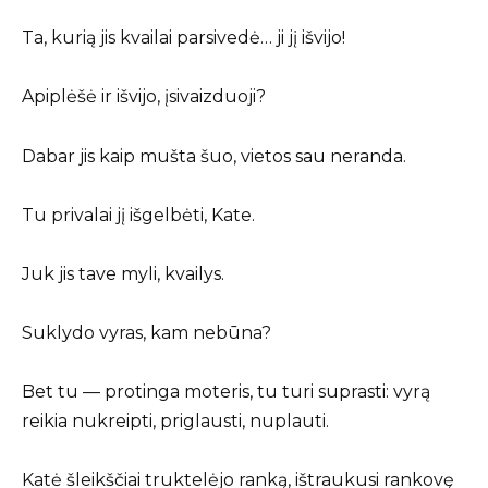
Ta, kurią jis kvailai parsivedė… ji jį išvijo!
Apiplėšė ir išvijo, įsivaizduoji?
Dabar jis kaip mušta šuo, vietos sau neranda.
Tu privalai jį išgelbėti, Kate.
Juk jis tave myli, kvailys.
Suklydo vyras, kam nebūna?
Bet tu — protinga moteris, tu turi suprasti: vyrą
reikia nukreipti, priglausti, nuplauti.
Katė šleikščiai truktelėjo ranką, ištraukusi rankovę