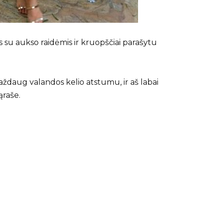
s su aukso raidėmis ir kruopščiai parašytu
aždaug valandos kelio atstumu, ir aš labai
ąraše.