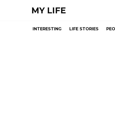
Skip
MY LIFE
to
content
INTERESTING
LIFE STORIES
PEO