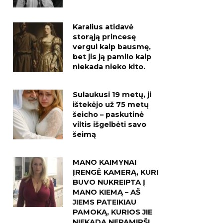
Karalius atidavė
storąją princesę
vergui kaip bausmę,
bet jis ją pamilo kaip
niekada nieko kito.
Sulaukusi 19 metų, ji
ištekėjo už 75 metų
šeicho – paskutinė
viltis išgelbėti savo
šeimą
MANO KAIMYNAI
ĮRENGĖ KAMERĄ, KURI
BUVO NUKREIPTA Į
MANO KIEMĄ – AŠ
JIEMS PATEIKIAU
PAMOKĄ, KURIOS JIE
NIEKADA NEPAMIRŠ!