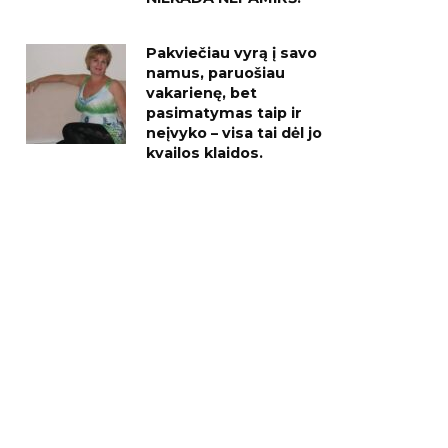
Pakviečiau vyrą į savo
namus, paruošiau
vakarienę, bet
pasimatymas taip ir
neįvyko – visa tai dėl jo
kvailos klaidos.