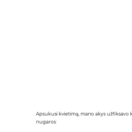
Apsukusi kvietimą, mano akys užfiksavo ka
nugaros: