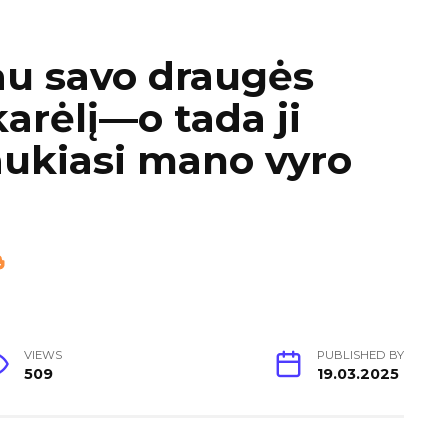
au savo draugės
arėlį—o tada ji
aukiasi mano vyro
VIEWS
PUBLISHED BY
509
19.03.2025