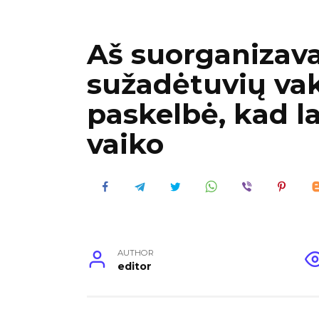
Aš suorganizav
sužadėtuvių vak
paskelbė, kad l
vaiko
AUTHOR
editor