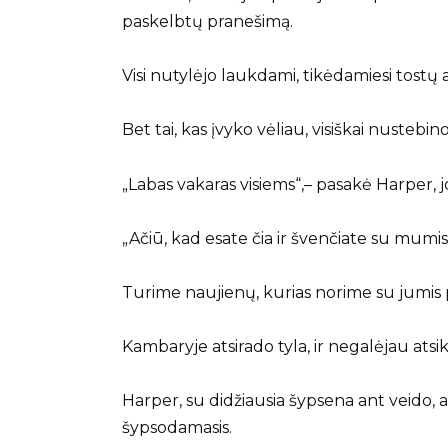
paskelbtų pranešimą.
Visi nutylėjo laukdami, tikėdamiesi tostų
Bet tai, kas įvyko vėliau, visiškai nustebi
„Labas vakaras visiems“,– pasakė Harper, jo
„Ačiū, kad esate čia ir švenčiate su mumis
Turime naujienų, kurias norime su jumis pa
Kambaryje atsirado tyla, ir negalėjau atsi
Harper, su didžiausia šypsena ant veido, at
šypsodamasis.