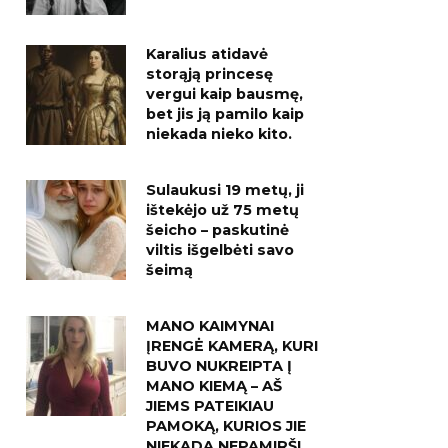
Karalius atidavė
storąją princesę
vergui kaip bausmę,
bet jis ją pamilo kaip
niekada nieko kito.
Sulaukusi 19 metų, ji
ištekėjo už 75 metų
šeicho – paskutinė
viltis išgelbėti savo
šeimą
MANO KAIMYNAI
ĮRENGĖ KAMERĄ, KURI
BUVO NUKREIPTA Į
MANO KIEMĄ – AŠ
JIEMS PATEIKIAU
PAMOKĄ, KURIOS JIE
NIEKADA NEPAMIRŠ!