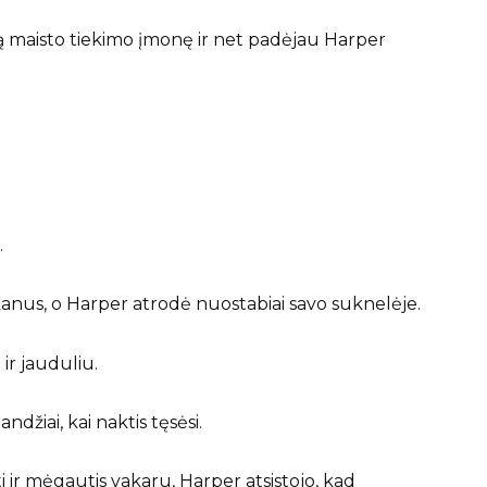
ą maisto tiekimo įmonę ir net padėjau Harper
.
kanus, o Harper atrodė nuostabiai savo suknelėje.
ir jauduliu.
ndžiai, kai naktis tęsėsi.
i ir mėgautis vakaru, Harper atsistojo, kad