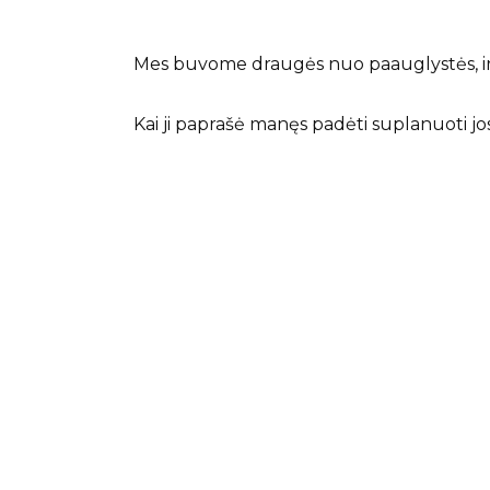
Mes buvome draugės nuo paauglystės, ir ž
Kai ji paprašė manęs padėti suplanuoti jos