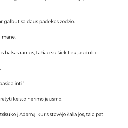
 ar galbūt saldaus padėkos žodžio.
no mane.
s balsas ramus, tačiau su šiek tiek jaudulio.
.
sidalinti.“
kratyti keisto nerimo jausmo.
sisuko į Adamą, kuris stovėjo šalia jos, taip pat