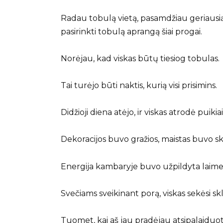
Radau tobulą vietą, pasamdžiau geriausi
pasirinkti tobulą aprangą šiai progai.
Norėjau, kad viskas būtų tiesiog tobulas.
Tai turėjo būti naktis, kurią visi prisimins.
Didžioji diena atėjo, ir viskas atrodė puikiai
Dekoracijos buvo gražios, maistas buvo s
Energija kambaryje buvo užpildyta laime 
Svečiams sveikinant porą, viskas sekėsi skla
Tuomet, kai aš jau pradėjau atsipalaiduot