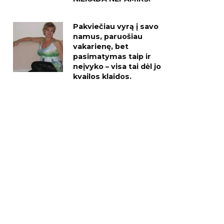
Pakviečiau vyrą į savo
namus, paruošiau
vakarienę, bet
pasimatymas taip ir
neįvyko – visa tai dėl jo
kvailos klaidos.