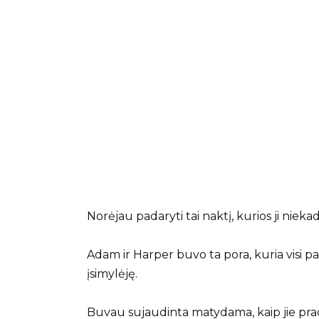
Norėjau padaryti tai naktį, kurios ji nieka
Adam ir Harper buvo ta pora, kuria visi pa
įsimylėję.
Buvau sujaudinta matydama, kaip jie pra