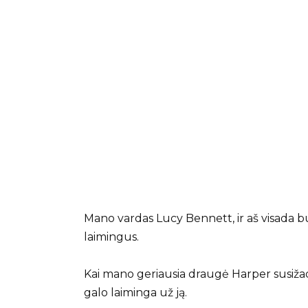
Mano vardas Lucy Bennett, ir aš visada b
laimingus.
Kai mano geriausia draugė Harper susiža
galo laiminga už ją.