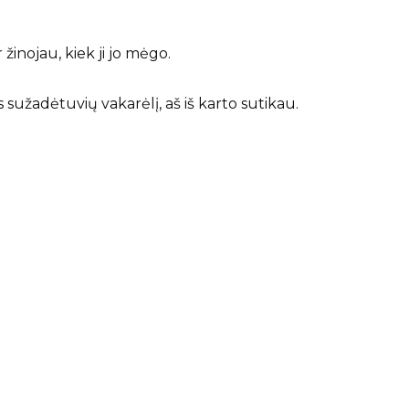
inojau, kiek ji jo mėgo.
 sužadėtuvių vakarėlį, aš iš karto sutikau.