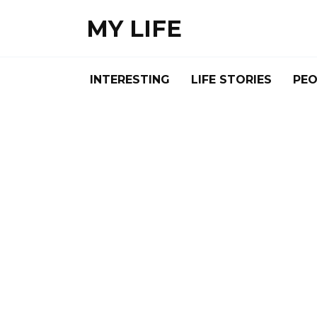
Skip
MY LIFE
to
content
INTERESTING
LIFE STORIES
PEO