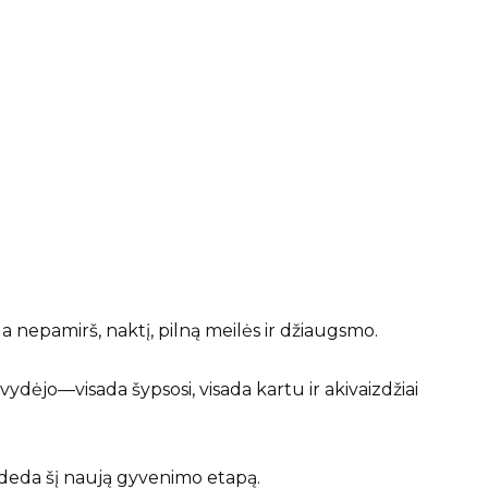
da nepamirš, naktį, pilną meilės ir džiaugsmo.
vydėjo—visada šypsosi, visada kartu ir akivaizdžiai
deda šį naują gyvenimo etapą.