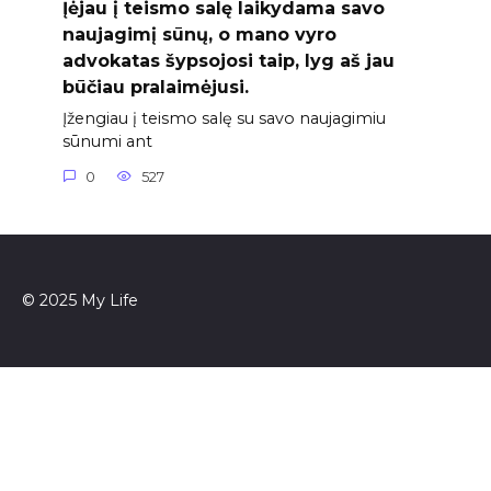
Įėjau į teismo salę laikydama savo
naujagimį sūnų, o mano vyro
advokatas šypsojosi taip, lyg aš jau
būčiau pralaimėjusi.
Įžengiau į teismo salę su savo naujagimiu
sūnumi ant
0
527
© 2025 My Life