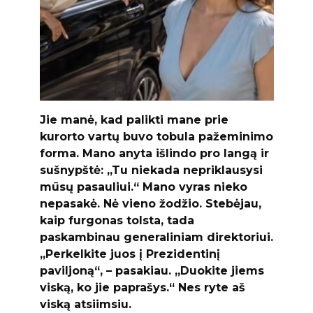
Jie manė, kad palikti mane prie
kurorto vartų buvo tobula pažeminimo
forma. Mano anyta išlindo pro langą ir
sušnypštė: „Tu niekada nepriklausysi
mūsų pasauliui.“ Mano vyras nieko
nepasakė. Nė vieno žodžio. Stebėjau,
kaip furgonas tolsta, tada
paskambinau generaliniam direktoriui.
„Perkelkite juos į Prezidentinį
paviljoną“, – pasakiau. „Duokite jiems
viską, ko jie paprašys.“ Nes ryte aš
viską atsiimsiu.