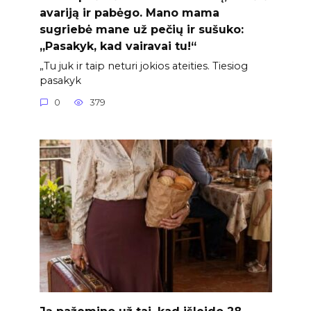
avariją ir pabėgo. Mano mama
sugriebė mane už pečių ir sušuko:
„Pasakyk, kad vairavai tu!“
„Tu juk ir taip neturi jokios ateities. Tiesiog
pasakyk
0
379