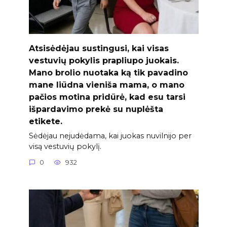
Atsisėdėjau sustingusi, kai visas
vestuvių pokylis prapliupo juokais.
Mano brolio nuotaka ką tik pavadino
mane liūdna vieniša mama, o mano
pačios motina pridūrė, kad esu tarsi
išpardavimo prekė su nuplėšta
etikete.
Sėdėjau nejudėdama, kai juokas nuvilnijo per
visą vestuvių pokylį.
0
932