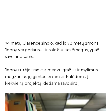
74 metų Clarence žinojo, kad jo 73 metų žmona
Jenny yra geriausias ir saldžiausias žmogus, ypač
savo anūkams.
Jenny turėjo tradiciją megzti gražius ir mylimus
megztinius jų gimtadieniams ir Kalėdoms, į
kiekvieną projektą įdėdama savo širdį.