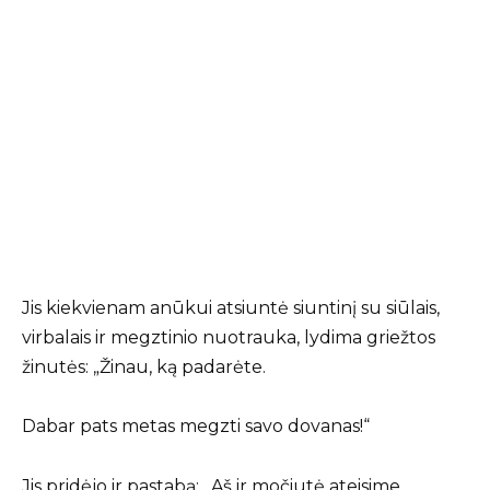
Jis kiekvienam anūkui atsiuntė siuntinį su siūlais,
virbalais ir megztinio nuotrauka, lydima griežtos
žinutės: „Žinau, ką padarėte.
Dabar pats metas megzti savo dovanas!“
Jis pridėjo ir pastabą: „Aš ir močiutė ateisime