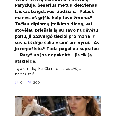
Paryžiuje. Šešerius metus kiekvienas
laiškas baigdavosi žodžiais: „Palauk
manęs, aš grįšiu kaip tavo žmona.“
Tačiau diplomų įteikimo dieną, kai
stovėjau priešais ją su savo nudėvėtu
paltu, ji pažvelgė tiesiai pro mane ir
sušnabždėjo šalia esančiam vyrui: „Aš
jo nepažįstu.“ Tada pagaliau supratau
— Paryžius jos nepakeitė… jis tik ją
atskleidė.
Tą akimirką, kai Claire pasakė: „Aš jo
nepažįstu“
0
200