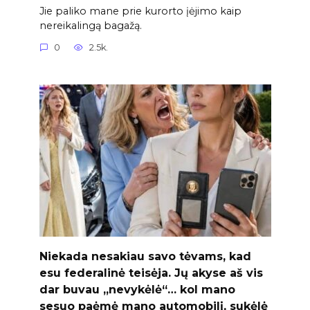
Jie paliko mane prie kurorto įėjimo kaip
nereikalingą bagažą.
0
2.5k.
Niekada nesakiau savo tėvams, kad
esu federalinė teisėja. Jų akyse aš vis
dar buvau „nevykėlė“… kol mano
sesuo paėmė mano automobilį, sukėlė