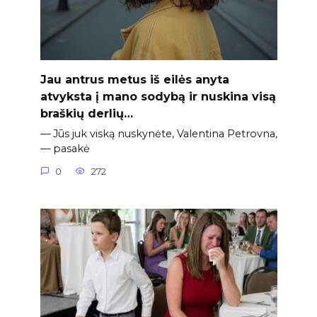
Jau antrus metus iš eilės anyta
atvyksta į mano sodybą ir nuskina visą
braškių derlių…
— Jūs juk viską nuskynėte, Valentina Petrovna,
— pasakė
0
272