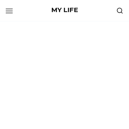
Skip
MY LIFE
to
content