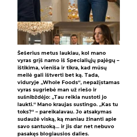
Šešerius metus laukiau, kol mano
vyras grįš namo iš Specialiųjų pajėgų –
ištikima, vieniša ir tikra, kad mūsų
meilė gali ištverti bet ką. Tada,
viduryje „Whole Foods“, nepažįstamas
vyras sugriebė man už riešo ir
sušnibždėjo: „Tau reikia nustoti jo
laukti.“ Mano kraujas sustingo. „Kas tu
toks?“ – pareikalavau. Jo atsakymas
sudaužė viską, ką maniau žinanti apie
savo santuoką… ir jis dar net nebuvo
pasakęs blogiausios dalies.