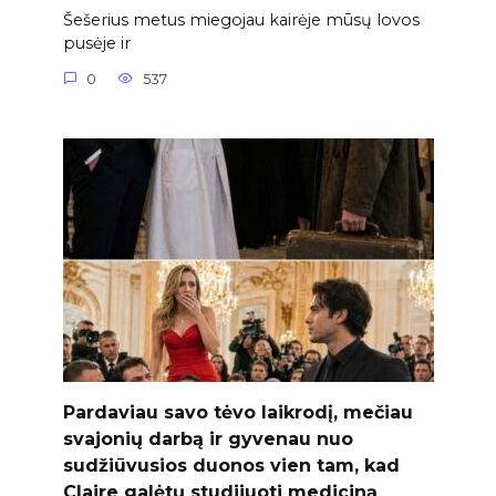
Šešerius metus miegojau kairėje mūsų lovos
pusėje ir
0
537
Pardaviau savo tėvo laikrodį, mečiau
svajonių darbą ir gyvenau nuo
sudžiūvusios duonos vien tam, kad
Claire galėtų studijuoti mediciną