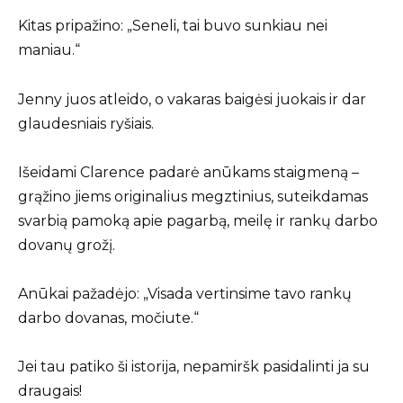
Kitas pripažino: „Seneli, tai buvo sunkiau nei
maniau.“
Jenny juos atleido, o vakaras baigėsi juokais ir dar
glaudesniais ryšiais.
Išeidami Clarence padarė anūkams staigmeną –
grąžino jiems originalius megztinius, suteikdamas
svarbią pamoką apie pagarbą, meilę ir rankų darbo
dovanų grožį.
Anūkai pažadėjo: „Visada vertinsime tavo rankų
darbo dovanas, močiute.“
Jei tau patiko ši istorija, nepamiršk pasidalinti ja su
draugais!