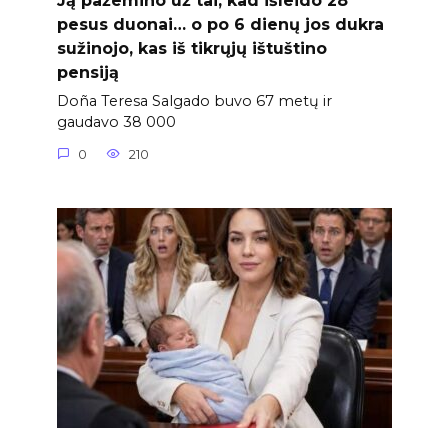
Ją pažemino už tai, kad išleido 28
pesus duonai… o po 6 dienų jos dukra
sužinojo, kas iš tikrųjų ištuštino
pensiją
Doña Teresa Salgado buvo 67 metų ir
gaudavo 38 000
0
210