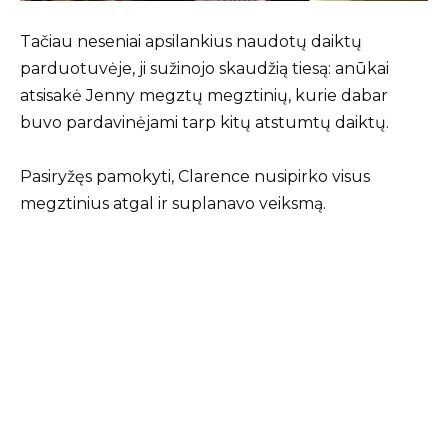
Tačiau neseniai apsilankius naudotų daiktų
parduotuvėje, ji sužinojo skaudžią tiesą: anūkai
atsisakė Jenny megztų megztinių, kurie dabar
buvo pardavinėjami tarp kitų atstumtų daiktų.
Pasiryžęs pamokyti, Clarence nusipirko visus
megztinius atgal ir suplanavo veiksmą.