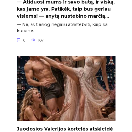
— Atiduosi mums ir savo butą, ir viską,
kas jame yra. Patikėk, taip bus geriau
visiems! — anytą nustebino marčią…
— Ne, aš tiesiog negaliu atsistebėti, kaip kai
kuriems
0
167
Juodosios Valerijos kortelės atskleidė