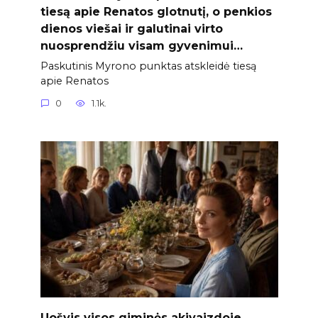
tiesą apie Renatos glotnutį, o penkios
dienos viešai ir galutinai virto
nuosprendžiu visam gyvenimui…
Paskutinis Myrono punktas atskleidė tiesą
apie Renatos
0
1.1k.
Uošvis visos giminės akivaizdoje