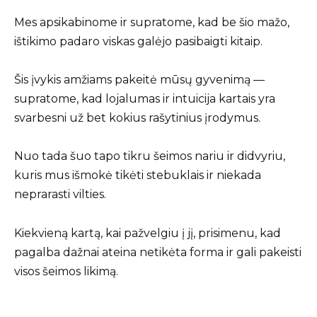
Mes apsikabinome ir supratome, kad be šio mažo,
ištikimo padaro viskas galėjo pasibaigti kitaip.
Šis įvykis amžiams pakeitė mūsų gyvenimą —
supratome, kad lojalumas ir intuicija kartais yra
svarbesni už bet kokius rašytinius įrodymus.
Nuo tada šuo tapo tikru šeimos nariu ir didvyriu,
kuris mus išmokė tikėti stebuklais ir niekada
neprarasti vilties.
Kiekvieną kartą, kai pažvelgiu į jį, prisimenu, kad
pagalba dažnai ateina netikėta forma ir gali pakeisti
visos šeimos likimą.