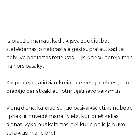
Iš pradžių maniau, kad tik įsivaizduoju, bet
stebėdamas jo neįprastą elgesį supratau, kad tai
nebuvo paprastas refleksas — jis iš tiesų norėjo man
ką nors pasakyti.
Kai pradėjau atidžiau kreipti dėmesį į jo elgesį, šuo
pradėjo dar atkakliau loti ir tęsti savo veiksmus.
Vieną dieną, kai ėjau su juo pasivaikščioti, jis nubėgo
į priekį ir nuvedė mane į vietą, kur prieš kelias
dienas įvyko nusikaltimas, dėl kurio policija buvo
sulaikiusi mano brolį.