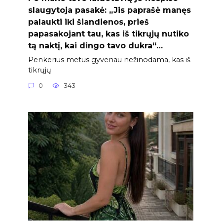
slaugytoja pasakė: „Jis paprašė manęs
palaukti iki šiandienos, prieš
papasakojant tau, kas iš tikrųjų nutiko
tą naktį, kai dingo tavo dukra“…
Penkerius metus gyvenau nežinodama, kas iš
tikrųjų
0
343