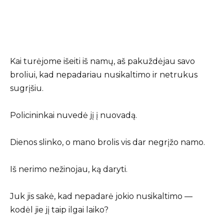
Kai turėjome išeiti iš namų, aš pakuždėjau savo
broliui, kad nepadariau nusikaltimo ir netrukus
sugrįšiu.
Policininkai nuvedė jį į nuovadą.
Dienos slinko, o mano brolis vis dar negrįžo namo.
Iš nerimo nežinojau, ką daryti.
Juk jis sakė, kad nepadarė jokio nusikaltimo —
kodėl jie jį taip ilgai laiko?