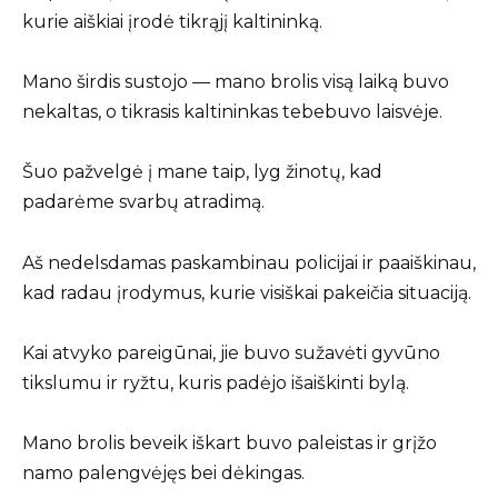
kurie aiškiai įrodė tikrąjį kaltininką.
Mano širdis sustojo — mano brolis visą laiką buvo
nekaltas, o tikrasis kaltininkas tebebuvo laisvėje.
Šuo pažvelgė į mane taip, lyg žinotų, kad
padarėme svarbų atradimą.
Aš nedelsdamas paskambinau policijai ir paaiškinau,
kad radau įrodymus, kurie visiškai pakeičia situaciją.
Kai atvyko pareigūnai, jie buvo sužavėti gyvūno
tikslumu ir ryžtu, kuris padėjo išaiškinti bylą.
Mano brolis beveik iškart buvo paleistas ir grįžo
namo palengvėjęs bei dėkingas.