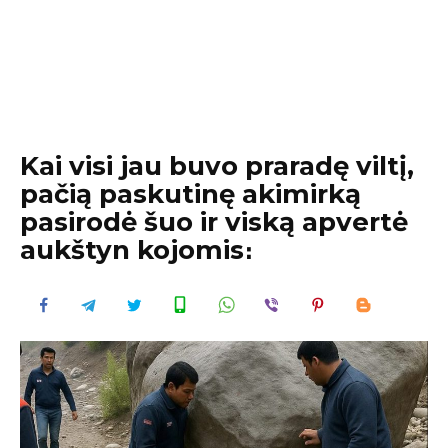
Kai visi jau buvo praradę viltį,
pačią paskutinę akimirką
pasirodė šuo ir viską apvertė
aukštyn kojomis։