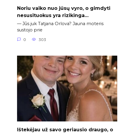
Noriu vaiko nuo jūsų vyro, o gimdyti
nesusituokus yra rizikinga…
— Jūs juk Tatjana Orlova? Jauna moteris
sustojo prie
0
303
Ištekėjau už savo geriausio draugo, o