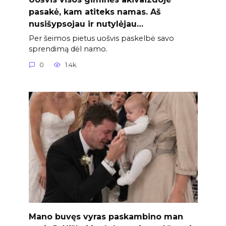
pasakė, kam atiteks namas. Aš
nusišypsojau ir nutylėjau…
Per šeimos pietus uošvis paskelbė savo
sprendimą dėl namo.
0
1.4k.
Mano buvęs vyras paskambino man