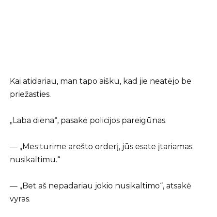
Kai atidariau, man tapo aišku, kad jie neatėjo be
priežasties.
„Laba diena“, pasakė policijos pareigūnas.
— „Mes turime arešto orderį, jūs esate įtariamas
nusikaltimu.“
— „Bet aš nepadariau jokio nusikaltimo“, atsakė
vyras.