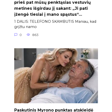
prieš pat mūsų penktąsias vestuvių
metines išgirdau jį sakant: „Ji pati
įžengė tiesiai į mano spąstus“…
1 DALIS: TELEFONO SKAMBUTIS Maniau, kad
grįžtu namo
0
863
Paskutinis Myrono punktas atskleidė