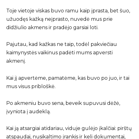
Toje vietoje viskas buvo ramu kaip įprasta, bet šuo,
užuodęs kažką neįprasto, nuvedė mus prie
didžiulio akmens ir pradėjo garsiai loti.
Pajutau, kad kažkas ne taip, todėl pakviečiau
kaimynystės vaikinus padėti mums apversti
akmenį.
Kai jį apvertėme, pamatėme, kas buvo po juo, ir tai
mus visus pribloškė.
Po akmeniu buvo sena, beveik supuvusi dėžė,
įvyniota į audeklą.
Kai ją atsargiai atidariau, viduje gulėjo įkalčiai: pirštų
atspaudai, nusikaltimo įrankis ir keli dokumentai,