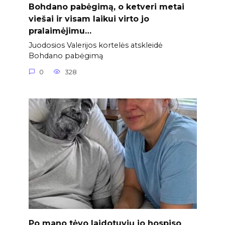
Bohdano pabėgimą, o ketveri metai
viešai ir visam laikui virto jo
pralaimėjimu…
Juodosios Valerijos kortelės atskleidė
Bohdano pabėgimą
0
328
Po mano tėvo laidotuvių jo hospiso