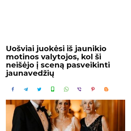
Uošviai juokėsi iš jaunikio
motinos valytojos, kol ši
neišėjo į sceną pasveikinti
jaunavedžių