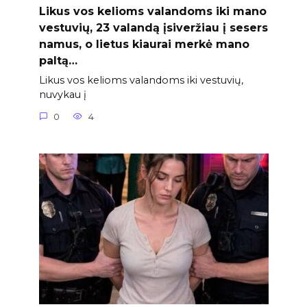
Likus vos kelioms valandoms iki mano
vestuvių, 23 valandą įsiveržiau į sesers
namus, o lietus kiaurai merkė mano
paltą…
Likus vos kelioms valandoms iki vestuvių,
nuvykau į
0
4