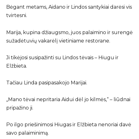
Bėgant metams, Aidano ir Lindos santykiai darėsi vis
tvirtesni.
Marija, kupina džiaugsmo, juos palaimino ir surengė
sužadėtuvių vakarėlį vietiniame restorane.
Ji tikėjosi susipažinti su Lindos tėvais – Hiugu ir
Elžbieta.
Tačiau Linda pasipasakojo Marijai.
„Mano tėvai nepritaria Aidui dėl jo kilmės,“ – liūdnai
pripažino ji.
Po ilgo priešinimosi Hiugas ir Elžbieta nenoriai davė
savo palaiminimą.