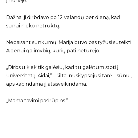
įmonėje.
Dažnai ji dirbdavo po 12 valandų per dieną, kad
sūnui nieko netrūktų.
Nepaisant sunkumų, Marija buvo pasiryžusi suteikti
Aidenui galimybių, kurių pati neturėjo.
„Dirbsiu kiek tik galėsiu, kad tu galėtum stoti į
universitetą, Aidai,“ – šiltai nusišypsojusi tarė ji sūnui,
apsikabindama jį atsisveikindama.
„Mama tavimi pasirūpins.“