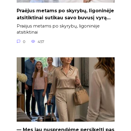
Praėjus metams po skyrybų, ligoninėje
atsitiktinai sutikau savo buvusį vyrą…
Praėjus metams po skyrybų, ligoninėje
atsitiktinai
0
457
— Mes jau nusprendėme persikelti pas