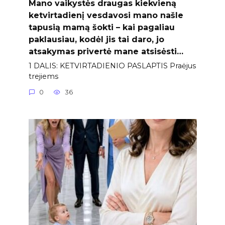
Mano vaikystės draugas kiekvieną
ketvirtadienį vesdavosi mano našle
tapusią mamą šokti – kai pagaliau
paklausiau, kodėl jis tai daro, jo
atsakymas privertė mane atsisėsti…
1 DALIS: KETVIRTADIENIO PASLAPTIS Praėjus
trejiems
0
36