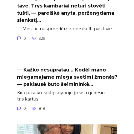
tave. Trys kambariai neturi stovėti
tušti, — pareiškė anyta, peržengdama
slenkstį…
— Mes jau nusprendėme persikelti pas tave.
0
329
— Kažko nesupratau… Kodėl mano
miegamajame miega svetimi žmonės?
— paklausė buto šeimininkė…
Kira pasuko raktą spynoje įprastu judesiu —
tris kartus
0
818