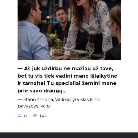
— Aš juk uždirbu ne mažiau už tave,
bet tu vis tiek vadini mane išlaikytine
ir tarnaite! Tu specialiai žemini mane
prie savo draugų…
— Mano žmona, Vadikai, yra klasikinis
pavyzdys, kaip
0
1.4k.