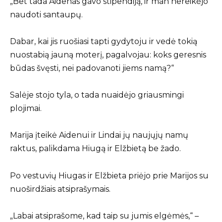
„Bet tada Aidenas gavo stipendiją, ir man nereikėjo
naudoti santaupų.
Dabar, kai jis ruošiasi tapti gydytoju ir vedė tokią
nuostabią jauną moterį, pagalvojau: koks geresnis
būdas švęsti, nei padovanoti jiems namą?“
Salėje stojo tyla, o tada nuaidėjo griausmingi
plojimai.
Marija įteikė Aidenui ir Lindai jų naujųjų namų
raktus, palikdama Hiugą ir Elžbietą be žado.
Po vestuvių Hiugas ir Elžbieta priėjo prie Marijos su
nuoširdžiais atsiprašymais.
„Labai atsiprašome, kad taip su jumis elgėmės,“ –