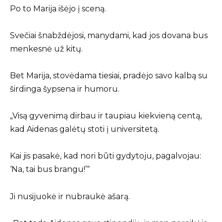
Po to Marija išėjo į sceną.
Svečiai šnabždėjosi, manydami, kad jos dovana bus
menkesnė už kitų.
Bet Marija, stovėdama tiesiai, pradėjo savo kalbą su
širdinga šypsena ir humoru.
„Visą gyvenimą dirbau ir taupiau kiekvieną centą,
kad Aidenas galėtų stoti į universitetą.
Kai jis pasakė, kad nori būti gydytoju, pagalvojau:
‘Na, tai bus brangu!’“
Ji nusijuokė ir nubraukė ašarą.