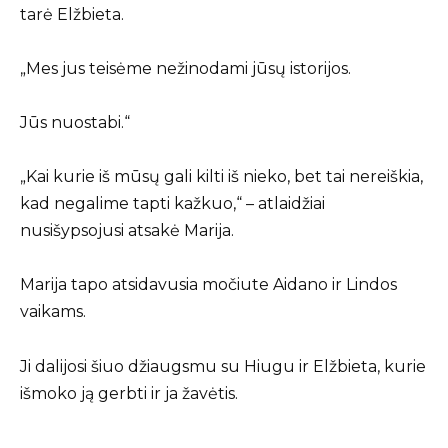
tarė Elžbieta.
„Mes jus teisėme nežinodami jūsų istorijos.
Jūs nuostabi.“
„Kai kurie iš mūsų gali kilti iš nieko, bet tai nereiškia,
kad negalime tapti kažkuo,“ – atlaidžiai
nusišypsojusi atsakė Marija.
Marija tapo atsidavusia močiute Aidano ir Lindos
vaikams.
Ji dalijosi šiuo džiaugsmu su Hiugu ir Elžbieta, kurie
išmoko ją gerbti ir ja žavėtis.