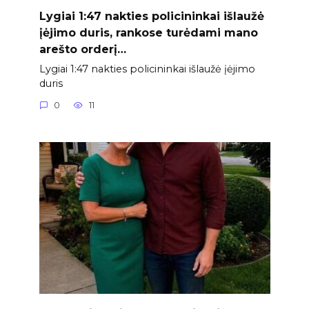
Lygiai 1:47 nakties policininkai išlaužė
įėjimo duris, rankose turėdami mano
arešto orderį…
Lygiai 1:47 nakties policininkai išlaužė įėjimo
duris
0
11