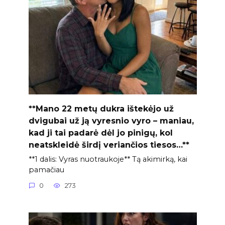
**Mano 22 metų dukra ištekėjo už
dvigubai už ją vyresnio vyro – maniau,
kad ji tai padarė dėl jo pinigų, kol
neatskleidė širdį veriančios tiesos…**
**1 dalis: Vyras nuotraukoje** Tą akimirką, kai
pamačiau
0
273