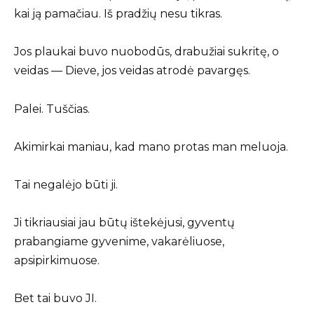
kai ją pamačiau. Iš pradžių nesu tikras.
Jos plaukai buvo nuobodūs, drabužiai sukritę, o
veidas — Dieve, jos veidas atrodė pavargęs.
Palei. Tuščias.
Akimirkai maniau, kad mano protas man meluoja.
Tai negalėjo būti ji.
Ji tikriausiai jau būtų ištekėjusi, gyventų
prabangiame gyvenime, vakarėliuose,
apsipirkimuose.
Bet tai buvo JI.