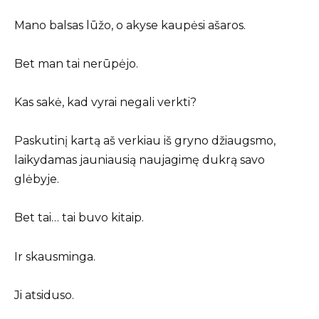
Mano balsas lūžo, o akyse kaupėsi ašaros.
Bet man tai nerūpėjo.
Kas sakė, kad vyrai negali verkti?
Paskutinį kartą aš verkiau iš gryno džiaugsmo,
laikydamas jauniausią naujagimę dukrą savo
glėbyje.
Bet tai… tai buvo kitaip.
Ir skausminga.
Ji atsiduso.