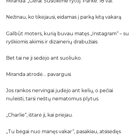
Miranda: „Gerai. Susitikime rytoj. Parke. 18 val.“
Nežinau, ko tikėjausi, eidamas į parką kitą vakarą.
Galbūt moters, kurią buvau matęs „Instagram“ – su
ryškiomis akimis ir dizainerių drabužiais.
Bet tai ne ji sėdėjo ant suoliuko.
Miranda atrodė… pavargusi.
Jos rankos nervingai judėjo ant kelių, o pečiai
nuleisti, tarsi neštų nematomus plytus.
„Charlie“, ištarė ji, kai priėjau.
„Tu bėgai nuo manęs vakar“, pasakiau, atsisėdęs