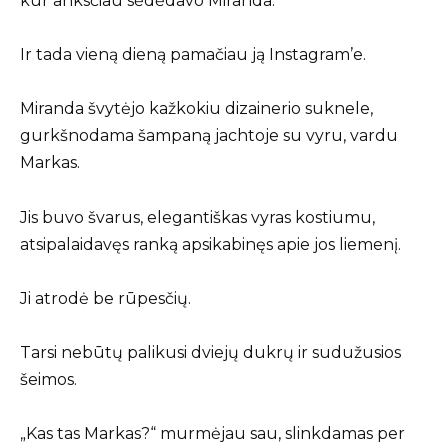
kur anksčiau sėdėdavo Miranda.
Ir tada vieną dieną pamačiau ją Instagram’e.
Miranda švytėjo kažkokiu dizainerio suknele,
gurkšnodama šampaną jachtoje su vyru, vardu
Markas.
Jis buvo švarus, elegantiškas vyras kostiumu,
atsipalaidavęs ranką apsikabinęs apie jos liemenį.
Ji atrodė be rūpesčių.
Tarsi nebūtų palikusi dviejų dukrų ir sudužusios
šeimos.
„Kas tas Markas?“ murmėjau sau, slinkdamas per