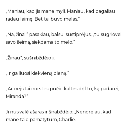
„Maniau, kad jis mane myli. Maniau, kad pagaliau
radau laimę. Bet tai buvo melas.“
„Na, žinai,“ pasakiau, balsui sustiprėjus, „tu sugriovei
savo šeimą, siekdama to melo.“
„Žinau“, sušnibždėjo ji.
„Ir gailiuosi kiekvieną dieną.“
„Ar nejutai nors trupučio kaltės dėl to, ką padarei,
Miranda?“
Ji nusivalė ašaras ir šnabždėjo: „Nenorėjau, kad
mane taip pamatytum, Charlie.