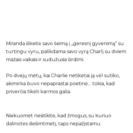
Miranda iškeitė savo šeimą į „geresnį gyvenimą“ su
turtingu vyru, palikdama savo vyrą Charlį su dviem
mažais vaikais ir sudužusia širdimi.
Po dvejų metų, kai Charlie netikėtai ją vėl sutiko,
akimirka buvo nepaprastai poetinė… tokia, kad
priverčia tikėti karmos galia.
Niekuomet nesitikite, kad žmogus, su kuriuo
dalinotės dešimtmetį, taps nepažįstamu.