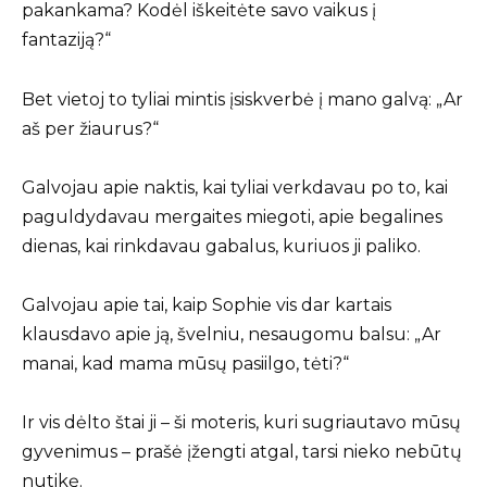
pakankama? Kodėl iškeitėte savo vaikus į
fantaziją?“
Bet vietoj to tyliai mintis įsiskverbė į mano galvą: „Ar
aš per žiaurus?“
Galvojau apie naktis, kai tyliai verkdavau po to, kai
paguldydavau mergaites miegoti, apie begalines
dienas, kai rinkdavau gabalus, kuriuos ji paliko.
Galvojau apie tai, kaip Sophie vis dar kartais
klausdavo apie ją, švelniu, nesaugomu balsu: „Ar
manai, kad mama mūsų pasiilgo, tėti?“
Ir vis dėlto štai ji – ši moteris, kuri sugriautavo mūsų
gyvenimus – prašė įžengti atgal, tarsi nieko nebūtų
nutikę.