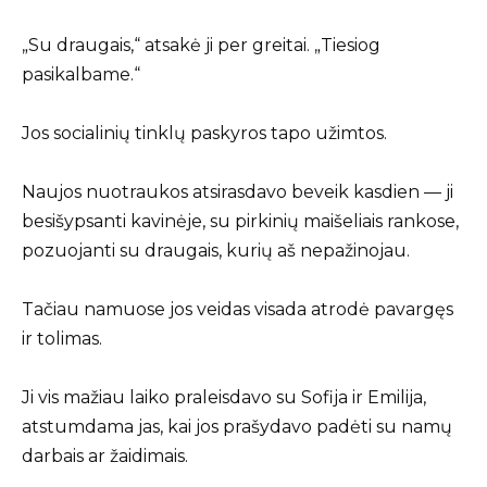
„Su draugais,“ atsakė ji per greitai. „Tiesiog
pasikalbame.“
Jos socialinių tinklų paskyros tapo užimtos.
Naujos nuotraukos atsirasdavo beveik kasdien — ji
besišypsanti kavinėje, su pirkinių maišeliais rankose,
pozuojanti su draugais, kurių aš nepažinojau.
Tačiau namuose jos veidas visada atrodė pavargęs
ir tolimas.
Ji vis mažiau laiko praleisdavo su Sofija ir Emilija,
atstumdama jas, kai jos prašydavo padėti su namų
darbais ar žaidimais.