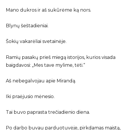
Mano dukros ir aš sukūrėme ką nors.
Blynų šeštadieniai.
Šokių vakarėliai svetainėje.
Ramių pasakų prieš miegą istorijos, kurios visada
baigdavosi: „Mes tave mylime, tėti.“
Aš nebegalvojau apie Mirandą.
Iki praėjusio mėnesio.
Tai buvo paprasta trečiadienio diena.
Po darbo buvau parduotuvėje, pirkdamas maistą,