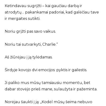
Ketindavau sugrįžti – kai gaučiau darbą ir
atrodytų… pakankamai padoriai, kad galėčiau tave
ir mergaites sutikti.
Noriu grįžti pas savo vaikus.
Noriu tai sutvarkyti, Charlie.“
Aš žiūrėjau į ją tylėdamas.
Širdyje kovojo dvi emocijos: pyktis ir gailestis.
Ji paliko mus mūsų tamsiausiu momentu, bet
dabar stovėjo prieš mane, sulaužyta ir pažeminta.
Norėjau šaukti į ją: „Kodėl mūsų šeima nebuvo