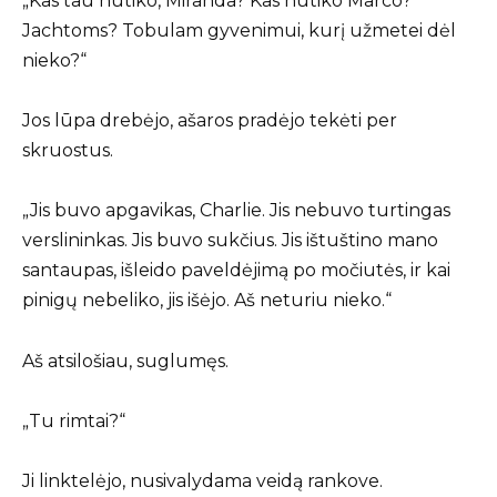
„Kas tau nutiko, Miranda? Kas nutiko Marco?
Jachtoms? Tobulam gyvenimui, kurį užmetei dėl
nieko?“
Jos lūpa drebėjo, ašaros pradėjo tekėti per
skruostus.
„Jis buvo apgavikas, Charlie. Jis nebuvo turtingas
verslininkas. Jis buvo sukčius. Jis ištuštino mano
santaupas, išleido paveldėjimą po močiutės, ir kai
pinigų nebeliko, jis išėjo. Aš neturiu nieko.“
Aš atsilošiau, suglumęs.
„Tu rimtai?“
Ji linktelėjo, nusivalydama veidą rankove.