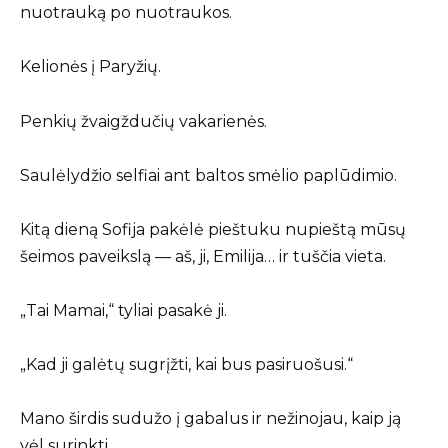
nuotrauką po nuotraukos.
Kelionės į Paryžių.
Penkių žvaigždučių vakarienės.
Saulėlydžio selfiai ant baltos smėlio paplūdimio.
Kitą dieną Sofija pakėlė pieštuku nupieštą mūsų
šeimos paveikslą — aš, ji, Emilija… ir tuščia vieta.
„Tai Mamai,“ tyliai pasakė ji.
„Kad ji galėtų sugrįžti, kai bus pasiruošusi.“
Mano širdis sudužo į gabalus ir nežinojau, kaip ją
vėl surinkti.