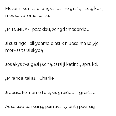
Moteris, kuri taip lengvai paliko gražų lizdą, kurį
mes sukūrėme kartu.
„MIRANDA?“ pasakiau, žengdamas arčiau.
Ji sustingo, laikydama plastikiniuose maišelyje
morkas tarsi skydą.
Jos akys žvalgėsi į šoną, tarsi ji ketintų sprukti.
„Miranda, tai aš… Charlie.“
Ji apsisuko ir ėmė tolti, vis greičiau ir greičiau.
Aš sekiau paskui ją, painiava kylant į paviršių.