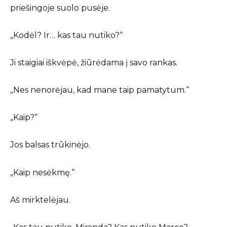
priešingoje suolo pusėje.
„Kodėl? Ir… kas tau nutiko?“
Ji staigiai iškvėpė, žiūrėdama į savo rankas.
„Nes nenorėjau, kad mane taip pamatytum.“
„Kaip?“
Jos balsas trūkinėjo.
„Kaip nesėkmę.“
Aš mirktelėjau.