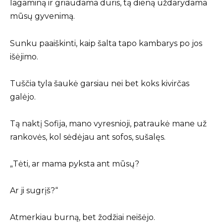
lagaminą ir griaudama duris, tą dieną uždarydama
mūsų gyvenimą.
Sunku paaiškinti, kaip šalta tapo kambarys po jos
išėjimo.
Tuščia tyla šaukė garsiau nei bet koks kivirčas
galėjo.
Tą naktį Sofija, mano vyresnioji, patraukė mane už
rankovės, kol sėdėjau ant sofos, sušalęs.
„Tėti, ar mama pyksta ant mūsų?
Ar ji sugrįš?“
Atmerkiau burną, bet žodžiai neišėjo.