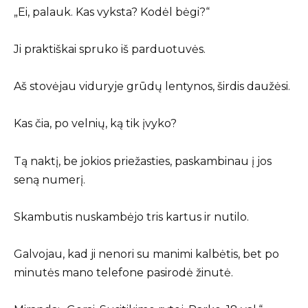
„Ei, palauk. Kas vyksta? Kodėl bėgi?“
Ji praktiškai spruko iš parduotuvės.
Aš stovėjau viduryje grūdų lentynos, širdis daužėsi.
Kas čia, po velnių, ką tik įvyko?
Tą naktį, be jokios priežasties, paskambinau į jos
seną numerį.
Skambutis nuskambėjo tris kartus ir nutilo.
Galvojau, kad ji nenori su manimi kalbėtis, bet po
minutės mano telefone pasirodė žinutė.