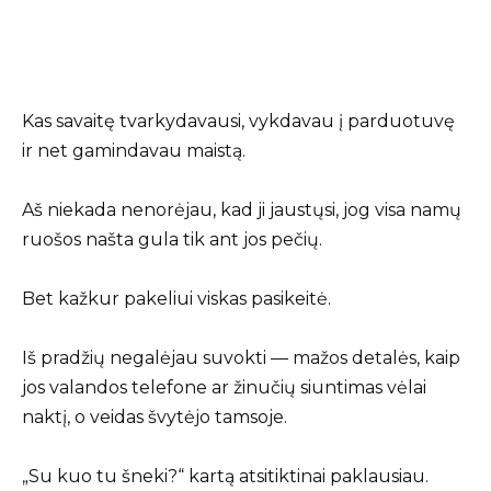
Kas savaitę tvarkydavausi, vykdavau į parduotuvę
ir net gamindavau maistą.
Aš niekada nenorėjau, kad ji jaustųsi, jog visa namų
ruošos našta gula tik ant jos pečių.
Bet kažkur pakeliui viskas pasikeitė.
Iš pradžių negalėjau suvokti — mažos detalės, kaip
jos valandos telefone ar žinučių siuntimas vėlai
naktį, o veidas švytėjo tamsoje.
„Su kuo tu šneki?“ kartą atsitiktinai paklausiau.