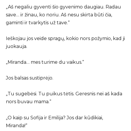
„Aš negaliu gyventi šio gyvenimo daugiau. Radau
save… ir žinau, ko noriu. Aš nesu skirta būti čia,
gaminti ir tvarkytis už tave.“
Ieškojau jos veide spragų, kokio nors požymio, kad ji
juokauja.
„Miranda… mes turime du vaikus.“
Jos balsas sustiprėjo.
„Tu sugebėsi. Tu puikus tėtis. Geresnis nei aš kada
nors buvau mama.“
„O kaip su Sofija ir Emilija? Jos dar kūdikiai,
Miranda!“