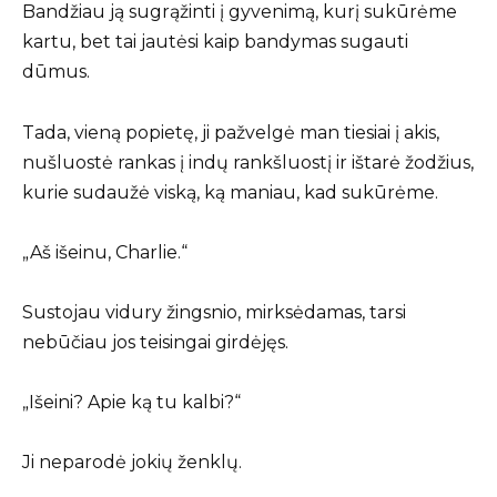
Bandžiau ją sugrąžinti į gyvenimą, kurį sukūrėme
kartu, bet tai jautėsi kaip bandymas sugauti
dūmus.
Tada, vieną popietę, ji pažvelgė man tiesiai į akis,
nušluostė rankas į indų rankšluostį ir ištarė žodžius,
kurie sudaužė viską, ką maniau, kad sukūrėme.
„Aš išeinu, Charlie.“
Sustojau vidury žingsnio, mirksėdamas, tarsi
nebūčiau jos teisingai girdėjęs.
„Išeini? Apie ką tu kalbi?“
Ji neparodė jokių ženklų.