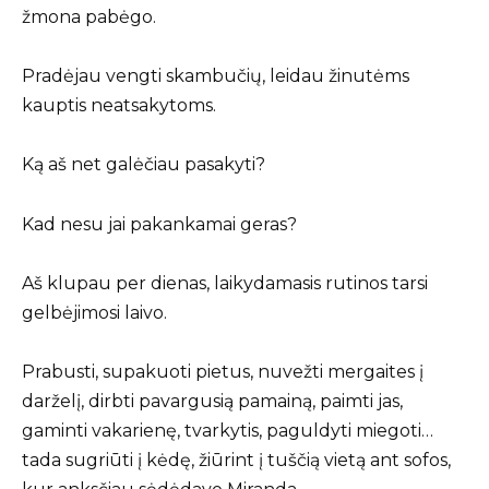
žmona pabėgo.
Pradėjau vengti skambučių, leidau žinutėms
kauptis neatsakytoms.
Ką aš net galėčiau pasakyti?
Kad nesu jai pakankamai geras?
Aš klupau per dienas, laikydamasis rutinos tarsi
gelbėjimosi laivo.
Prabusti, supakuoti pietus, nuvežti mergaites į
darželį, dirbti pavargusią pamainą, paimti jas,
gaminti vakarienę, tvarkytis, paguldyti miegoti…
tada sugriūti į kėdę, žiūrint į tuščią vietą ant sofos,