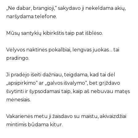
„Ne dabar, brangioji,“ sakydavo ji nekeldama akių,
naršydama telefone.
Mūsų santykių kibirkštis taip pat išblėso.
Vėlyvos naktinės pokalbiai, lengvas juokas… tai
pradingo.
Ji pradėjo išeiti dažniau, teigdama, kad tai dėl
„apsipirkimo“ ar „galvos išvalymo“, bet grįždavo
švytinti ir šypsodamasi taip, kaip aš nebuvau matęs
mėnesiais.
Vakarienės metu ji žaisdavo su maistu, akivaizdžiai
mintimis būdama kitur.