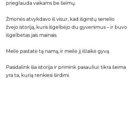
prieglauda vaikams be šeimų.
Žmonės atvykdavo iš visur, kad išgirstų senelio
žvejo istoriją, kuris išgelbėjo du gyvenimus – ir buvo
išgelbėtas jais mainais.
Meilė pastatė tą namą, ir meilė jį išlaikė gyvą.
Pasidalink šia istorija ir primink pasauliui: tikra šeima
yra ta, kurią renkiesi širdimi.