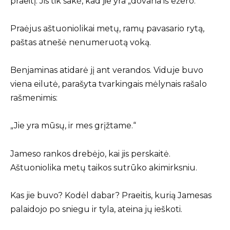
praeitį. Jis tik sakė, kad jie yra „dovana iš ežero.“
Praėjus aštuoniolikai metų, ramų pavasario rytą,
paštas atnešė nenumeruotą voką.
Benjaminas atidarė jį ant verandos. Viduje buvo
viena eilutė, parašyta tvarkingais mėlynais rašalo
rašmenimis:
„Jie yra mūsų, ir mes grįžtame.“
Jameso rankos drebėjo, kai jis perskaitė.
Aštuoniolika metų taikos sutrūko akimirksniu.
Kas jie buvo? Kodėl dabar? Praeitis, kurią Jamesas
palaidojo po sniegu ir tyla, ateina jų ieškoti.