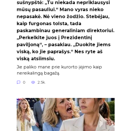
sušnypštė: „Tu niekada nepriklausysi
mūsų pasauliui.“ Mano vyras nieko
nepasakė. Nė vieno žodžio. Stebėjau,
kaip furgonas tolsta, tada
paskambinau generaliniam direktoriui.
„Perkelkite juos į Prezidentinį
paviljoną“, – pasakiau. „Duokite jiems
viską, ko jie paprašys.“ Nes ryte aš
viską atsiimsiu.
Jie paliko mane prie kurorto įėjimo kaip
nereikalingą bagažą.
0
2.5k.