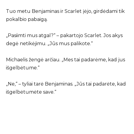
Tuo metu Benjaminas ir Scarlet įėjo, girdėdami tik
pokalbio pabaigą.
„Pasiimti mus atgal?“ – pakartojo Scarlet. Jos akys
degė netikėjimu. „Jūs mus palikote.“
Michaelis žengė arčiau. „Mes tai padarėme, kad jus
išgelbėtume.“
„Ne,“ – tyliai tarė Benjaminas. „Jūs tai padarėte, kad
išgelbėtumėte save.“