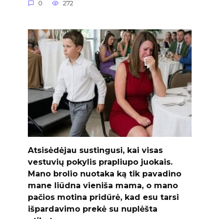
0
272
Atsisėdėjau sustingusi, kai visas
vestuvių pokylis prapliupo juokais.
Mano brolio nuotaka ką tik pavadino
mane liūdna vieniša mama, o mano
pačios motina pridūrė, kad esu tarsi
išpardavimo prekė su nuplėšta