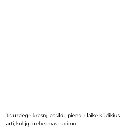
Jis uždegė krosnį, pašildė pieno ir laikė kūdikius
arti, kol jų drebėjimas nurimo.