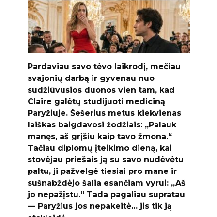
Pardaviau savo tėvo laikrodį, mečiau
svajonių darbą ir gyvenau nuo
sudžiūvusios duonos vien tam, kad
Claire galėtų studijuoti mediciną
Paryžiuje. Šešerius metus kiekvienas
laiškas baigdavosi žodžiais: „Palauk
manęs, aš grįšiu kaip tavo žmona.“
Tačiau diplomų įteikimo dieną, kai
stovėjau priešais ją su savo nudėvėtu
paltu, ji pažvelgė tiesiai pro mane ir
sušnabždėjo šalia esančiam vyrui: „Aš
jo nepažįstu.“ Tada pagaliau supratau
— Paryžius jos nepakeitė… jis tik ją