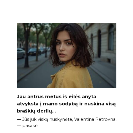
Jau antrus metus iš eilės anyta
atvyksta į mano sodybą ir nuskina visą
braškių derlių…
— Jūs juk viską nuskynėte, Valentina Petrovna,
— pasakė