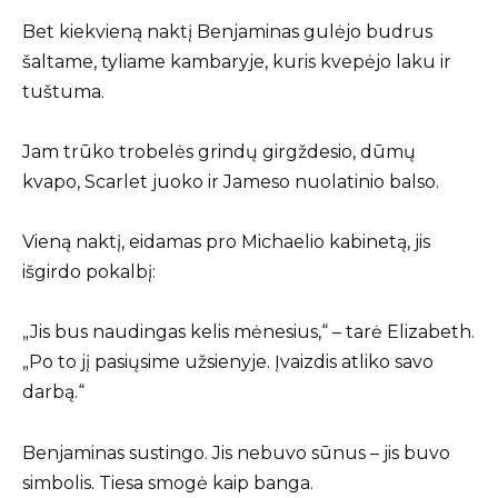
Bet kiekvieną naktį Benjaminas gulėjo budrus
šaltame, tyliame kambaryje, kuris kvepėjo laku ir
tuštuma.
Jam trūko trobelės grindų girgždesio, dūmų
kvapo, Scarlet juoko ir Jameso nuolatinio balso.
Vieną naktį, eidamas pro Michaelio kabinetą, jis
išgirdo pokalbį:
„Jis bus naudingas kelis mėnesius,“ – tarė Elizabeth.
„Po to jį pasiųsime užsienyje. Įvaizdis atliko savo
darbą.“
Benjaminas sustingo. Jis nebuvo sūnus – jis buvo
simbolis. Tiesa smogė kaip banga.