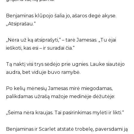
Benjaminas klūpojo šalia jo, ašaros degė akyse.
„Atsiprašau.“
„Nėra už ką atsiprašyti,“ – tarė Jamesas. „Tu ėjai
ieškoti, kas esi – ir suradai čia.“
Tą naktį visi trys sėdėjo prie ugnies. Lauke siautėjo
audra, bet viduje buvo ramybė.
Po kelių mėnesių Jamesas mirė miegodamas,
palikdamas užrašą mažoje medinėje dėžutėje:
„Šeima nėra kraujas. Tai pasirinkimas mylėti ir likti.“
Benjaminas ir Scarlet atstatė trobelę, paversdami ją