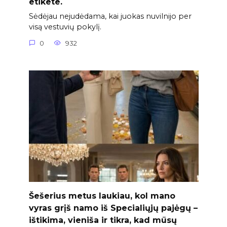
etikete.
Sėdėjau nejudėdama, kai juokas nuvilnijo per
visą vestuvių pokylį.
0
932
Šešerius metus laukiau, kol mano
vyras grįš namo iš Specialiųjų pajėgų –
ištikima, vieniša ir tikra, kad mūsų