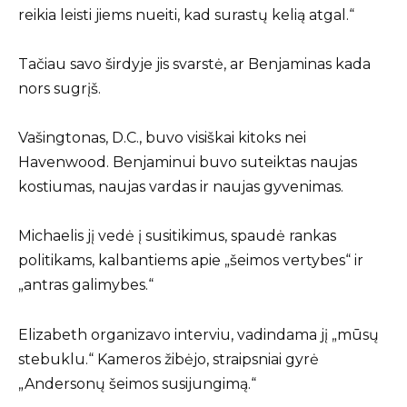
reikia leisti jiems nueiti, kad surastų kelią atgal.“
Tačiau savo širdyje jis svarstė, ar Benjaminas kada
nors sugrįš.
Vašingtonas, D.C., buvo visiškai kitoks nei
Havenwood. Benjaminui buvo suteiktas naujas
kostiumas, naujas vardas ir naujas gyvenimas.
Michaelis jį vedė į susitikimus, spaudė rankas
politikams, kalbantiems apie „šeimos vertybes“ ir
„antras galimybes.“
Elizabeth organizavo interviu, vadindama jį „mūsų
stebuklu.“ Kameros žibėjo, straipsniai gyrė
„Andersonų šeimos susijungimą.“