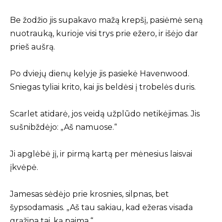
Be žodžio jis supakavo mažą krepšį, pasiėmė seną
nuotrauką, kurioje visi trys prie ežero, ir išėjo dar
prieš aušrą.
Po dviejų dienų kelyje jis pasiekė Havenwood.
Sniegas tyliai krito, kai jis beldėsi į trobelės duris.
Scarlet atidarė, jos veidą užplūdo netikėjimas. Jis
sušnibždėjo: „Aš namuose.“
Ji apglėbė jį, ir pirmą kartą per mėnesius laisvai
įkvėpė.
Jamesas sėdėjo prie krosnies, silpnas, bet
šypsodamasis. „Aš tau sakiau, kad ežeras visada
grąžina tai, ką paima.“