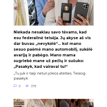
Niekada nesakiau savo tėvams, kad
esu federalinė teisėja. Jų akyse aš vis
dar buvau „nevykėlė“… kol mano
sesuo paėmė mano automobilį, sukėlė
avariją ir pabėgo. Mano mama
sugriebė mane už pečių ir sušuko:
„Pasakyk, kad vairavai tu!“
„Tu juk ir taip neturi jokios ateities. Tiesiog
pasakyk
0
379