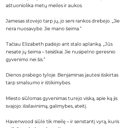
aštuoniolika metų meilės ir aukos.
Jamesas stovėjo tarp jų, jo seni rankos drebėjo. „Jie
nėra nuosavybė. Jie mano šeima.“
Tačiau Elizabeth padėjo ant stalo aplanką. „Jūs
nesate jų šeima – teisiškai. Jie nusipelno geresnio
gyvenimo nei šis.“
Dienos prabėgo tyloje. Benjaminas jautėsi išskirtas
tarp smalsumo ir ištikimybės.
Miesto siūlomas gyvenimas turėjo viską, apie ką jis
svajojo: išsilavinimą, galimybes, ateitį.
Havenwood siūlė tik meilę – ir senstantį vyrą, kuris