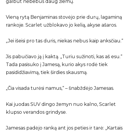
galbūt nebebus daug žiemų.
Vieną rytą Benjaminas stovėjo prie durų, lagaminą
rankoje. Scarlet užblokavo jo kelią, akyse ašaros.
„Jei išeisi pro tas duris, niekas nebus kaip anksčiau.“
Jis pabučiavo ją į kaktą. „Turiu sužinoti, kas aš esu.“
Tada pasisuko į Jamesą, kurio akys rodė tiek
pasididžiavimą, tiek širdies skausmą.
„Čia visada turėsi namus,“ – šnabždėjo Jamesas.
Kai juodas SUV dingo žemyn nuo kalno, Scarlet
klupso verandos grindyse.
Jamesas padėjo ranką ant jos peties ir tarė: „Kartais