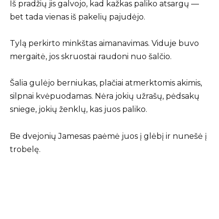
Iš pradžių jis galvojo, kad kažkas paliko atsargų —
bet tada vienas iš pakelių pajudėjo.
Tylą perkirto minkštas aimanavimas. Viduje buvo
mergaitė, jos skruostai raudoni nuo šalčio.
Šalia gulėjo berniukas, plačiai atmerktomis akimis,
silpnai kvėpuodamas. Nėra jokių užrašų, pėdsakų
sniege, jokių ženklų, kas juos paliko.
Be dvejonių Jamesas paėmė juos į glėbį ir nunešė į
trobelę.