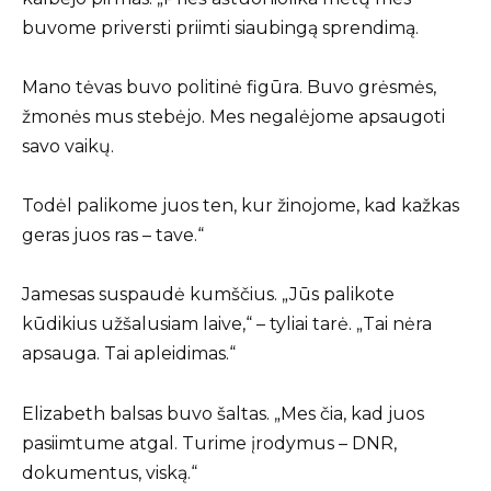
buvome priversti priimti siaubingą sprendimą.
Mano tėvas buvo politinė figūra. Buvo grėsmės,
žmonės mus stebėjo. Mes negalėjome apsaugoti
savo vaikų.
Todėl palikome juos ten, kur žinojome, kad kažkas
geras juos ras – tave.“
Jamesas suspaudė kumščius. „Jūs palikote
kūdikius užšalusiam laive,“ – tyliai tarė. „Tai nėra
apsauga. Tai apleidimas.“
Elizabeth balsas buvo šaltas. „Mes čia, kad juos
pasiimtume atgal. Turime įrodymus – DNR,
dokumentus, viską.“