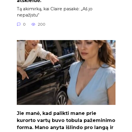
atskleidė.
Tą akimirką, kai Claire pasakė: „Aš jo
nepažįstu“
0
200
Jie manė, kad palikti mane prie
kurorto vartų buvo tobula pažeminimo
forma. Mano anyta išlindo pro langą ir