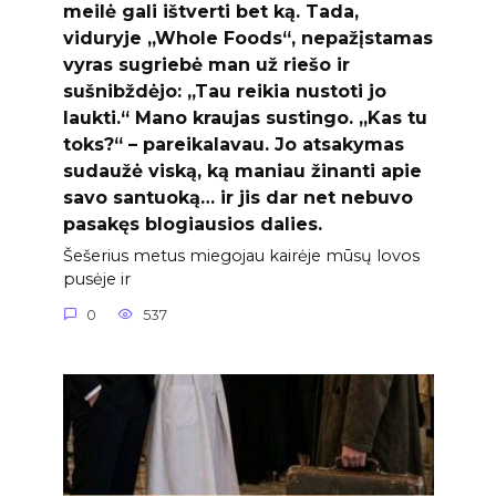
meilė gali ištverti bet ką. Tada,
viduryje „Whole Foods“, nepažįstamas
vyras sugriebė man už riešo ir
sušnibždėjo: „Tau reikia nustoti jo
laukti.“ Mano kraujas sustingo. „Kas tu
toks?“ – pareikalavau. Jo atsakymas
sudaužė viską, ką maniau žinanti apie
savo santuoką… ir jis dar net nebuvo
pasakęs blogiausios dalies.
Šešerius metus miegojau kairėje mūsų lovos
pusėje ir
0
537