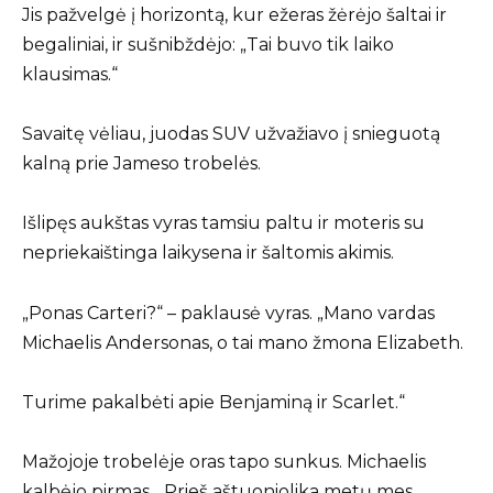
Jis pažvelgė į horizontą, kur ežeras žėrėjo šaltai ir
begaliniai, ir sušnibždėjo: „Tai buvo tik laiko
klausimas.“
Savaitę vėliau, juodas SUV užvažiavo į snieguotą
kalną prie Jameso trobelės.
Išlipęs aukštas vyras tamsiu paltu ir moteris su
nepriekaištinga laikysena ir šaltomis akimis.
„Ponas Carteri?“ – paklausė vyras. „Mano vardas
Michaelis Andersonas, o tai mano žmona Elizabeth.
Turime pakalbėti apie Benjaminą ir Scarlet.“
Mažojoje trobelėje oras tapo sunkus. Michaelis
kalbėjo pirmas. „Prieš aštuoniolika metų mes