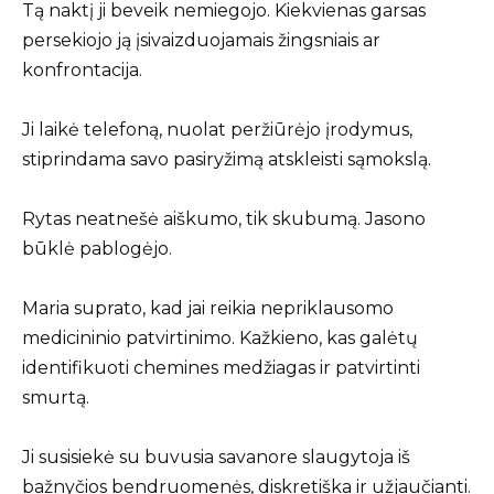
Tą naktį ji beveik nemiegojo. Kiekvienas garsas
persekiojo ją įsivaizduojamais žingsniais ar
konfrontacija.
Ji laikė telefoną, nuolat peržiūrėjo įrodymus,
stiprindama savo pasiryžimą atskleisti sąmokslą.
Rytas neatnešė aiškumo, tik skubumą. Jasono
būklė pablogėjo.
Maria suprato, kad jai reikia nepriklausomo
medicininio patvirtinimo. Kažkieno, kas galėtų
identifikuoti chemines medžiagas ir patvirtinti
smurtą.
Ji susisiekė su buvusia savanore slaugytoja iš
bažnyčios bendruomenės, diskretiška ir užjaučianti.