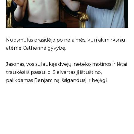
Nuosmukis prasidėjo po nelaimės, kuri akimirksniu
atėmė Catherine gyvybę.
Jasonas, vos sulaukęs dvejų, neteko motinos ir lėtai
traukėsi iš pasaulio. Sielvartas jį ištuštino,
palikdamas Benjaminą išsigandusį ir bejėgį.