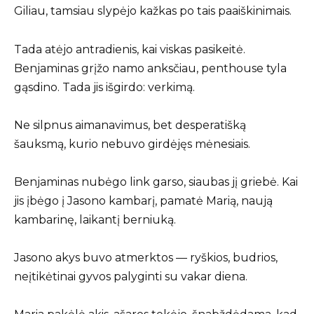
Giliau, tamsiau slypėjo kažkas po tais paaiškinimais.
Tada atėjo antradienis, kai viskas pasikeitė.
Benjaminas grįžo namo anksčiau, penthouse tyla
gąsdino. Tada jis išgirdo: verkimą.
Ne silpnus aimanavimus, bet desperatišką
šauksmą, kurio nebuvo girdėjęs mėnesiais.
Benjaminas nubėgo link garso, siaubas jį griebė. Kai
jis įbėgo į Jasono kambarį, pamatė Marią, naują
kambarinę, laikantį berniuką.
Jasono akys buvo atmerktos — ryškios, budrios,
neįtikėtinai gyvos palyginti su vakar diena.