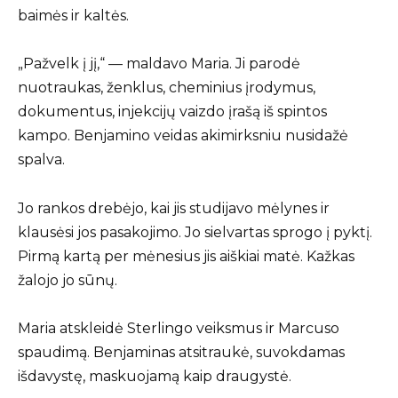
baimės ir kaltės.
„Pažvelk į jį,“ — maldavo Maria. Ji parodė
nuotraukas, ženklus, cheminius įrodymus,
dokumentus, injekcijų vaizdo įrašą iš spintos
kampo. Benjamino veidas akimirksniu nusidažė
spalva.
Jo rankos drebėjo, kai jis studijavo mėlynes ir
klausėsi jos pasakojimo. Jo sielvartas sprogo į pyktį.
Pirmą kartą per mėnesius jis aiškiai matė. Kažkas
žalojo jo sūnų.
Maria atskleidė Sterlingo veiksmus ir Marcuso
spaudimą. Benjaminas atsitraukė, suvokdamas
išdavystę, maskuojamą kaip draugystė.