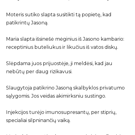
Moteris sutiko slapta susitikti tą popietę, kad
patikrintų Jasoną.
Maria slapta išsinešė mėginius iš Jasono kambario:
receptinius buteliukus ir likučius iš vatos diskų.
Slėpdama juos prijuostėje, ji meldėsi, kad jau
nebūtų per daug rizikavusi.
Slaugytoja patikrino Jasoną skalbyklos privatumo
sąlygomis. Jos veidas akimirksniu sustingo.
Injekcijos turėjo imunosupresantų, per stiprių,
specialiai silpninančių vaiką.