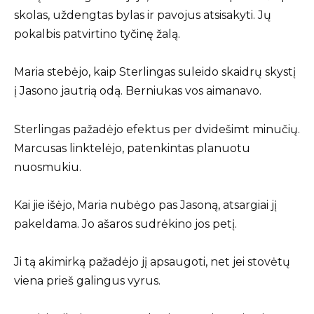
skolas, uždengtas bylas ir pavojus atsisakyti. Jų
pokalbis patvirtino tyčinę žalą.
Maria stebėjo, kaip Sterlingas suleido skaidrų skystį
į Jasono jautrią odą. Berniukas vos aimanavo.
Sterlingas pažadėjo efektus per dvidešimt minučių.
Marcusas linktelėjo, patenkintas planuotu
nuosmukiu.
Kai jie išėjo, Maria nubėgo pas Jasoną, atsargiai jį
pakeldama. Jo ašaros sudrėkino jos petį.
Ji tą akimirką pažadėjo jį apsaugoti, net jei stovėtų
viena prieš galingus vyrus.