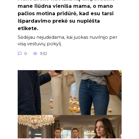
mane liūdna vieniša mama, o mano
pačios motina pridūrė, kad esu tarsi
išpardavimo prekė su nuplėšta
etikete.
Sėdėjau nejudėdama, kai juokas nuvilnijo per
visą vestuvių pokylį.
0
932