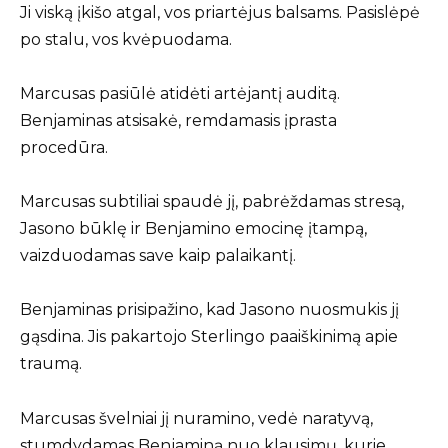
Ji viską įkišo atgal, vos priartėjus balsams. Pasislėpė
po stalu, vos kvėpuodama.
Marcusas pasiūlė atidėti artėjantį auditą.
Benjaminas atsisakė, remdamasis įprasta
procedūra.
Marcusas subtiliai spaudė jį, pabrėždamas stresą,
Jasono būklę ir Benjamino emocinę įtampą,
vaizduodamas save kaip palaikantį.
Benjaminas prisipažino, kad Jasono nuosmukis jį
gąsdina. Jis pakartojo Sterlingo paaiškinimą apie
traumą.
Marcusas švelniai jį nuramino, vedė naratyvą,
stumdydamas Benjaminą nuo klausimų, kurie