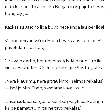
Maria pakėlė akis, ašaros tekėjo, šnabždėdama, kad
rado ką nors. Tą akimirką Benjaminas pajuto tiesas,
kurių bijojo.
Kažkas su Jasono liga buvo neteisinga jau per ilgai.
Valandomis anksčiau Maria beveik apsisuko prieš
pasiekdama pastatą.
Ji reikėjo darbo, bet nerimas ją lydėjo nuo lifto iki
virtuvės, kur Mrs. Chen nustatė griežtas taisykles.
„Nėra klausimų, nėra įsitraukimo į šeimos reikalus“,
— įspėjo Mrs. Chen, slysdama kavą jos link.
„Jasonas labai serga. Jo kambarį valyk paskutinį. Ir
ką be pamatytum, tai ne tavo reikalas.“