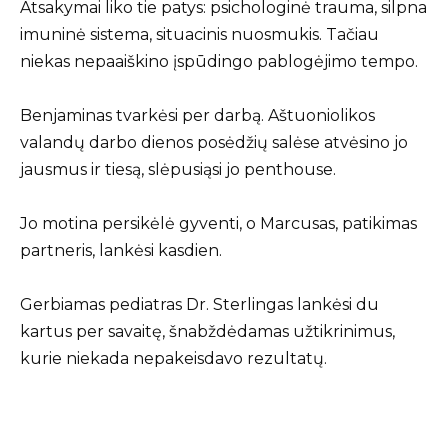
Atsakymai liko tie patys: psichologinė trauma, silpna
imuninė sistema, situacinis nuosmukis. Tačiau
niekas nepaaiškino įspūdingo pablogėjimo tempo.
Benjaminas tvarkėsi per darbą. Aštuoniolikos
valandų darbo dienos posėdžių salėse atvėsino jo
jausmus ir tiesą, slėpusiąsi jo penthouse.
Jo motina persikėlė gyventi, o Marcusas, patikimas
partneris, lankėsi kasdien.
Gerbiamas pediatras Dr. Sterlingas lankėsi du
kartus per savaitę, šnabždėdamas užtikrinimus,
kurie niekada nepakeisdavo rezultatų.