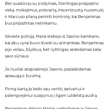
Bet susidūręs su įrodymais, Sterlingas prisipažino
viską: mokėjimus, prievartą, inscenizuotą nuosmukį
ir Marcuso planą perimti kontrolę, kai Benjaminas
bus pripažintas netinkamu.
Iškvietė policiją. Maria stebėjo iš Jasono kambario,
kai abu vyrai buvo išvesti su antrankiais. Benjaminas
įėjo vėliau, blyškus, bet ryžtingas, sėdėdamas šalia
savo sūnaus.
Jis nuolat atsiprašinėjo Jasono, pažadėdamas
apsaugą ir buvimą.
Pirmą kartą jis leido sau verkti, sielvartui ir
palengvėjimui susipynus į ilgam uždelstą audrą.
Benjaminas dėkojo Marijai, vadindamas ją Jasono