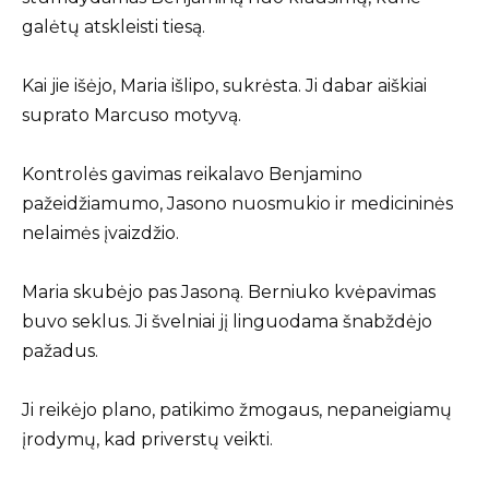
galėtų atskleisti tiesą.
Kai jie išėjo, Maria išlipo, sukrėsta. Ji dabar aiškiai
suprato Marcuso motyvą.
Kontrolės gavimas reikalavo Benjamino
pažeidžiamumo, Jasono nuosmukio ir medicininės
nelaimės įvaizdžio.
Maria skubėjo pas Jasoną. Berniuko kvėpavimas
buvo seklus. Ji švelniai jį linguodama šnabždėjo
pažadus.
Ji reikėjo plano, patikimo žmogaus, nepaneigiamų
įrodymų, kad priverstų veikti.