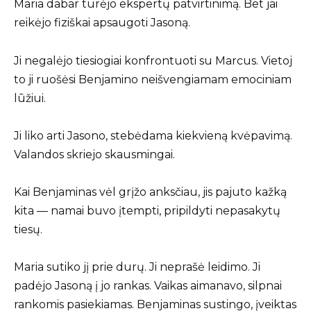
Maria dabar turėjo ekspertų patvirtinimą. Bet jai
reikėjo fiziškai apsaugoti Jasoną.
Ji negalėjo tiesiogiai konfrontuoti su Marcus. Vietoj
to ji ruošėsi Benjamino neišvengiamam emociniam
lūžiui.
Ji liko arti Jasono, stebėdama kiekvieną kvėpavimą.
Valandos skriejo skausmingai.
Kai Benjaminas vėl grįžo anksčiau, jis pajuto kažką
kita — namai buvo įtempti, pripildyti nepasakytų
tiesų.
Maria sutiko jį prie durų. Ji neprašė leidimo. Ji
padėjo Jasoną į jo rankas. Vaikas aimanavo, silpnai
rankomis pasiekiamas. Benjaminas sustingo, įveiktas