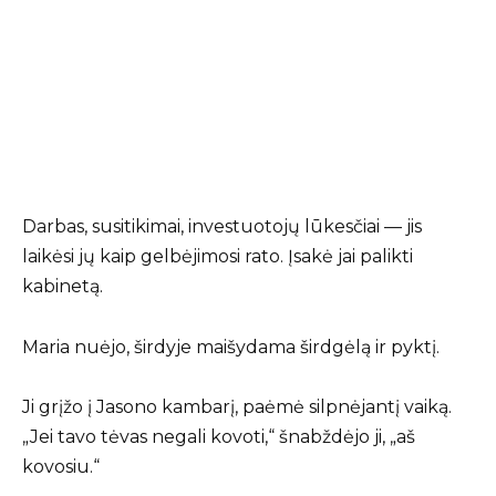
Darbas, susitikimai, investuotojų lūkesčiai — jis
laikėsi jų kaip gelbėjimosi rato. Įsakė jai palikti
kabinetą.
Maria nuėjo, širdyje maišydama širdgėlą ir pyktį.
Ji grįžo į Jasono kambarį, paėmė silpnėjantį vaiką.
„Jei tavo tėvas negali kovoti,“ šnabždėjo ji, „aš
kovosiu.“