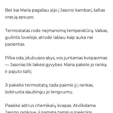
Bet kai Maria pagaliau įėjo į Jasono kambarį, šaltas
oras ją apsupo.
Termostatas rodė neįmanomą temperatūrą. Vaikas,
gulintis lovelėje, atrodė labiau kaip auka nei
pacientas.
Pilka oda, įdubusios akys, vos juntamas kvėpavimas
— Jasonas tik laikėsi gyvybės. Maria pakėlė jo ranką
ir pajuto šaltį.
Ji pakeitė termostatą, tada paėmė jį į rankas,
šokiruota siaubingu jo lengvumu.
Pasiekė aštrus chemikalų kvapas. Atvilkdama
Jasono rankovę, ji pamatė tamsius injekcijos