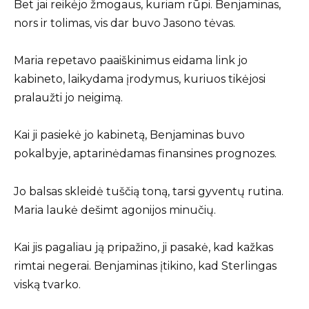
Bet jai reikėjo žmogaus, kuriam rūpi. Benjaminas,
nors ir tolimas, vis dar buvo Jasono tėvas.
Maria repetavo paaiškinimus eidama link jo
kabineto, laikydama įrodymus, kuriuos tikėjosi
pralaužti jo neigimą.
Kai ji pasiekė jo kabinetą, Benjaminas buvo
pokalbyje, aptarinėdamas finansines prognozes.
Jo balsas skleidė tuščią toną, tarsi gyventų rutina.
Maria laukė dešimt agonijos minučių.
Kai jis pagaliau ją pripažino, ji pasakė, kad kažkas
rimtai negerai. Benjaminas įtikino, kad Sterlingas
viską tvarko.