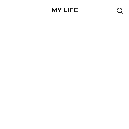
Skip
MY LIFE
to
content