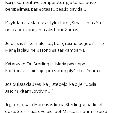
Kai jis komentavo temperatūrą, jo tonas buvo
perspėjimas, paslėptas rūpesčio pavidalu.
Išvykdamas, Marcusas tyliai tarė: „Smalsumas čia
nėra apdovanojamas. Jis baudžiamas.“
Jo balsas išliko malonus, bet grėsmė po juo šalino
Marią labiau nei Jasono šaltas kambarys.
Kai atvyko Dr. Sterlingas, Maria pasislėpė
koridoriaus spintoje, pro siaurą plyšį stebėdama.
Jos pulsas daužėsi, kai ji stebėjo, kaip jie ruošia
Jasoną kitam „gydymui“.
Ji girdėjo, kaip Marcusas liepia Sterlingui padidinti
dozę. Sterlingas dvejojo, bet Marcusas priminė apie