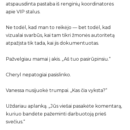
atspausdinta pastaba iš renginių koordinatorės
apie VIP stalus.
Ne todėl, kad man to reikėjo — bet todėl, kad
vizualai svarbūs, kai tam tikri žmonės autoritetą
atpažįsta tik tada, kai jis dokumentuotas.
Pažvelgiau mamai į akis. „Aš tuo pasirūpinsiu.“
Cheryl nepatogiai pasislinko.
Vanessa nusijuokė trumpai. „Kas čia vyksta?“
Uždariau aplanką. „Jūs viešai pasakėte komentarą,
kuriuo bandėte pažeminti darbuotoją prieš
svečius.“