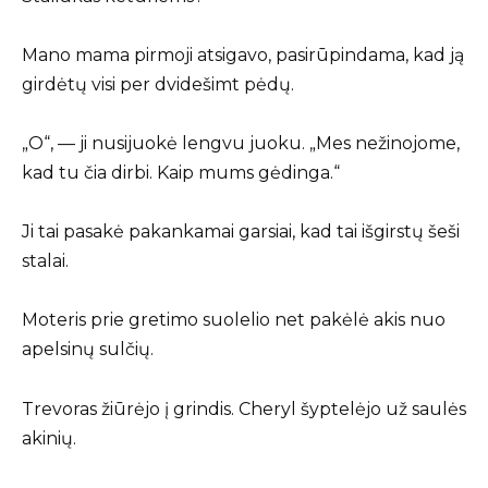
Mano mama pirmoji atsigavo, pasirūpindama, kad ją
girdėtų visi per dvidešimt pėdų.
„O“, — ji nusijuokė lengvu juoku. „Mes nežinojome,
kad tu čia dirbi. Kaip mums gėdinga.“
Ji tai pasakė pakankamai garsiai, kad tai išgirstų šeši
stalai.
Moteris prie gretimo suolelio net pakėlė akis nuo
apelsinų sulčių.
Trevoras žiūrėjo į grindis. Cheryl šyptelėjo už saulės
akinių.