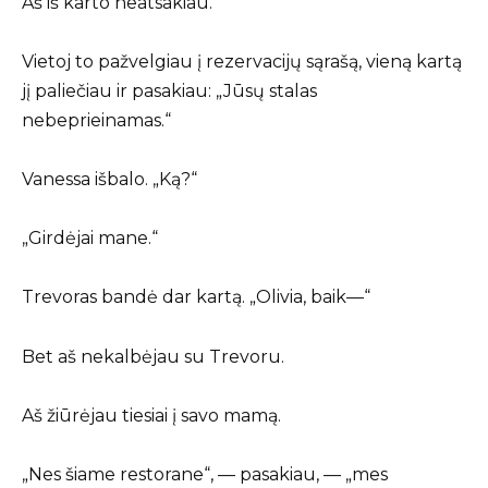
Aš iš karto neatsakiau.
Vietoj to pažvelgiau į rezervacijų sąrašą, vieną kartą
jį paliečiau ir pasakiau: „Jūsų stalas
nebeprieinamas.“
Vanessa išbalo. „Ką?“
„Girdėjai mane.“
Trevoras bandė dar kartą. „Olivia, baik—“
Bet aš nekalbėjau su Trevoru.
Aš žiūrėjau tiesiai į savo mamą.
„Nes šiame restorane“, — pasakiau, — „mes