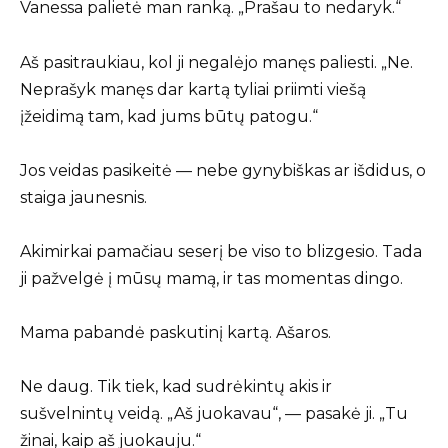
Vanessa palietė man ranką. „Prašau to nedaryk.“
Aš pasitraukiau, kol ji negalėjo manęs paliesti. „Ne.
Neprašyk manęs dar kartą tyliai priimti viešą
įžeidimą tam, kad jums būtų patogu.“
Jos veidas pasikeitė — nebe gynybiškas ar išdidus, o
staiga jaunesnis.
Akimirkai pamačiau seserį be viso to blizgesio. Tada
ji pažvelgė į mūsų mamą, ir tas momentas dingo.
Mama pabandė paskutinį kartą. Ašaros.
Ne daug. Tik tiek, kad sudrėkintų akis ir
sušvelnintų veidą. „Aš juokavau“, — pasakė ji. „Tu
žinai, kaip aš juokauju.“