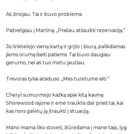
Aš žinojau. Tai ir buvo problema.
Pažvelgiau į Martiną. „Prašau atšaukti rezervaciją.“
Jis linktelėjo vieną kartą ir grįžo į biurą, palikdamas
jiems orumą išeiti patiems. Tai buvo daugiau
gerumo, nei aš tuo metu jaučiau.
Trevoras tyliai atsiduso. „Mes turėtume eiti.“
Cheryl sumurmėjo kažką apie kitą kavinę
Shorewood rajone ir ėmė trauktis dar prieš tai, kai
kas nors galėtų ją įtraukti į situaciją.
Mano mama liko stovėti, žiūrėdama į mane taip, lyg