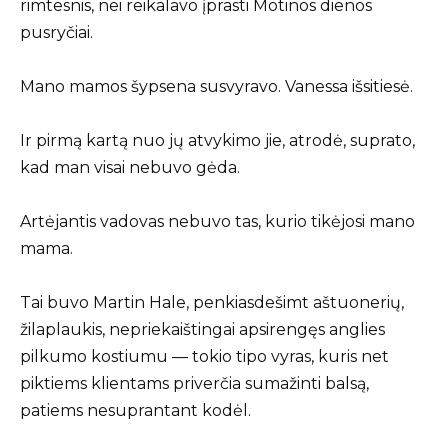
rimtesnis, nei reikalavo įprasti Motinos dienos
pusryčiai.
Mano mamos šypsena susvyravo. Vanessa išsitiesė.
Ir pirmą kartą nuo jų atvykimo jie, atrodė, suprato,
kad man visai nebuvo gėda.
Artėjantis vadovas nebuvo tas, kurio tikėjosi mano
mama.
Tai buvo Martin Hale, penkiasdešimt aštuonerių,
žilaplaukis, nepriekaištingai apsirengęs anglies
pilkumo kostiumu — tokio tipo vyras, kuris net
piktiems klientams priverčia sumažinti balsą,
patiems nesuprantant kodėl.