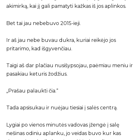
akimirką, kai jį gali pamatyti kažkas iš jos aplinkos.
Bet tai jau nebebuvo 2015-ieji.
Ir aš jau nebe buvau dukra, kuriai reikėjo jos
pritarimo, kad išgyvenčiau.
Taigi aš dar plačiau nusišypsojau, paėmiau meniu ir
pasakiau keturis žodžius.
„Prašau palaukti čia.“
Tada apsisukau ir nuėjau tiesiai į salės centrą.
Lygiai po vienos minutės vadovas įžengė į salę
nešinas odiniu aplanku, jo veidas buvo kur kas