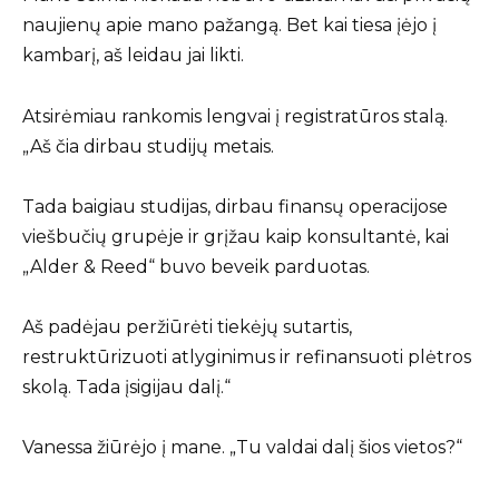
naujienų apie mano pažangą. Bet kai tiesa įėjo į
kambarį, aš leidau jai likti.
Atsirėmiau rankomis lengvai į registratūros stalą.
„Aš čia dirbau studijų metais.
Tada baigiau studijas, dirbau finansų operacijose
viešbučių grupėje ir grįžau kaip konsultantė, kai
„Alder & Reed“ buvo beveik parduotas.
Aš padėjau peržiūrėti tiekėjų sutartis,
restruktūrizuoti atlyginimus ir refinansuoti plėtros
skolą. Tada įsigijau dalį.“
Vanessa žiūrėjo į mane. „Tu valdai dalį šios vietos?“