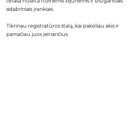
terasa nusėta rožinėmis bijūnėmis ir blizgančiais
sidabriniais įrankiais.
Tikrinau registratūros stalą, kai pakėliau akis ir
pamačiau juos įeinančius.