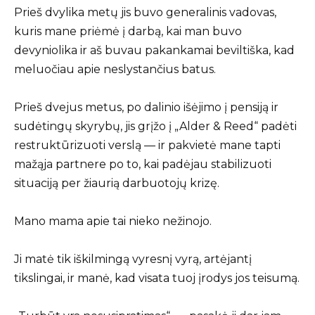
Prieš dvylika metų jis buvo generalinis vadovas,
kuris mane priėmė į darbą, kai man buvo
devyniolika ir aš buvau pakankamai beviltiška, kad
meluočiau apie neslystančius batus.
Prieš dvejus metus, po dalinio išėjimo į pensiją ir
sudėtingų skyrybų, jis grįžo į „Alder & Reed“ padėti
restruktūrizuoti verslą — ir pakvietė mane tapti
mažąja partnere po to, kai padėjau stabilizuoti
situaciją per žiaurią darbuotojų krizę.
Mano mama apie tai nieko nežinojo.
Ji matė tik iškilmingą vyresnį vyrą, artėjantį
tikslingai, ir manė, kad visata tuoj įrodys jos teisumą.