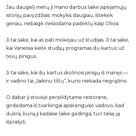
Jau daugelį metų ji mano darbus laikė įspėjamųjų
istorijų pavyzdžiais: mokykis daugiau, ištekėk
geriau, nebaigk nešiodama padėklų kaip Olivia.
Ji tai sakė, kai aš pati mokėjau už studijas. Ji tai sakė,
kai Vanessa keitė studijų programas du kartus už
tėvų pinigus.
Ji tai sakė, kai du kartus skolinosi pinigų iš manęs —
ir vadino tai „laikinu tiltu“, kurio niekada negrąžino.
O dabar ji stovėjo perpildytame restorane,
girdėdama iš tvarkingai apsirengusio vadovo, kad
dukra, kurią ji kadaise laikė gėdinga, turi teisę ją
išprašyti.