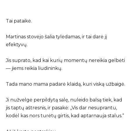
Tai pataikė.
Martinas stovėjo šalia tylėdamas, ir tai darė jį
efektyvų.
Jis suprato, kad kai kurių momentų nereikia gelbėti
— jiems reikia liudininkų.
Tada mano mama padarė klaidą, kuri viską užbaigė.
Ji nužvelgė perpildytą salę, nuleido balsą tiek, kad
jis taptų aštresnis, ir pasakė: „Vis dar nesuprantu,
kodėl kas nors turėtų girtis, kad aptarnauja stalus.“