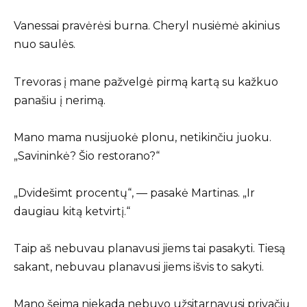
Vanessai pravėrėsi burna. Cheryl nusiėmė akinius
nuo saulės.
Trevoras į mane pažvelgė pirmą kartą su kažkuo
panašiu į nerimą.
Mano mama nusijuokė plonu, netikinčiu juoku.
„Savininkė? Šio restorano?“
„Dvidešimt procentų“, — pasakė Martinas. „Ir
daugiau kitą ketvirtį.“
Taip aš nebuvau planavusi jiems tai pasakyti. Tiesą
sakant, nebuvau planavusi jiems išvis to sakyti.
Mano šeima niekada nebuvo užsitarnavusi privačių