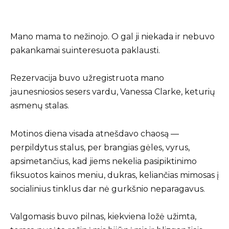
Mano mama to nežinojo. O gal ji niekada ir nebuvo
pakankamai suinteresuota paklausti.
Rezervacija buvo užregistruota mano
jaunesniosios sesers vardu, Vanessa Clarke, keturių
asmenų stalas.
Motinos diena visada atnešdavo chaosą —
perpildytus stalus, per brangias gėles, vyrus,
apsimetančius, kad jiems nekelia pasipiktinimo
fiksuotos kainos meniu, dukras, keliančias mimosas į
socialinius tinklus dar nė gurkšnio neparagavus.
Valgomasis buvo pilnas, kiekviena ložė užimta,