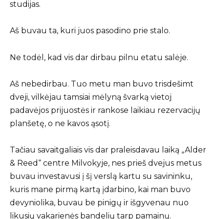
studijas.
Aš buvau ta, kuri juos pasodino prie stalo.
Ne todėl, kad vis dar dirbau pilnu etatu salėje.
Aš nebedirbau. Tuo metu man buvo trisdešimt
dveji, vilkėjau tamsiai mėlyną švarką vietoj
padavėjos prijuostės ir rankose laikiau rezervacijų
planšetę, o ne kavos ąsotį.
Tačiau savaitgaliais vis dar praleisdavau laiką „Alder
& Reed“ centre Milvokyje, nes prieš dvejus metus
buvau investavusi į šį verslą kartu su savininku,
kuris mane pirmą kartą įdarbino, kai man buvo
devyniolika, buvau be pinigų ir išgyvenau nuo
likusių vakarienės bandelių tarp pamainų.