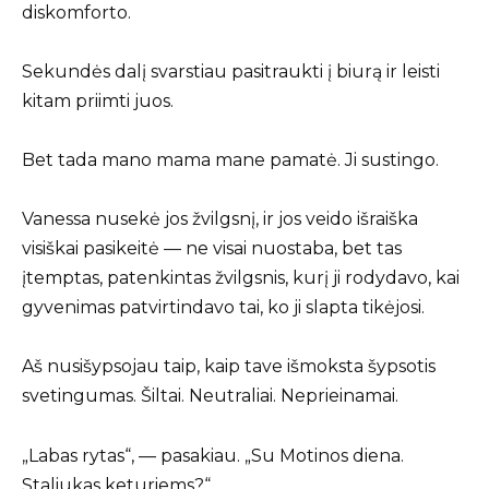
diskomforto.
Sekundės dalį svarstiau pasitraukti į biurą ir leisti
kitam priimti juos.
Bet tada mano mama mane pamatė. Ji sustingo.
Vanessa nusekė jos žvilgsnį, ir jos veido išraiška
visiškai pasikeitė — ne visai nuostaba, bet tas
įtemptas, patenkintas žvilgsnis, kurį ji rodydavo, kai
gyvenimas patvirtindavo tai, ko ji slapta tikėjosi.
Aš nusišypsojau taip, kaip tave išmoksta šypsotis
svetingumas. Šiltai. Neutraliai. Neprieinamai.
„Labas rytas“, — pasakiau. „Su Motinos diena.
Staliukas keturiems?“