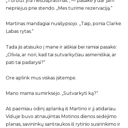
„Turbūt yra nesusipratimas“, — pasakė ji dar jam
nepriėjus prie stendo. „Mes turime rezervaciją.“
Martinas mandagiai nusišypsojo. „Taip, ponia Clarke.
Labas rytas.“
Tada jis atsisuko į mane ir aiškiai bei ramiai pasakė:
„Olivia, ar nori, kad tai sutvarkyčiau asmeniškai, ar
pati tai padarysi?“
Ore aplink mus viskas įsitempė.
Mano mama sumirksėjo. „Sutvarkyti ką?“
Aš paėmiau odinį aplanką iš Martino ir jį atidariau.
Viduje buvo atnaujintas Motinos dienos sėdėjimo
planas, savininkų santraukos iš rytinio susirinkimo ir