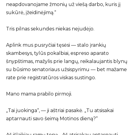
neapdovanojame žmonių už viešą darbo, kuris jį
sukūrė, įžeidinėjimą.“
Tris pilnas sekundes niekas nejudėjo.
Aplink mus pusryčiai tęsėsi — stalo įrankių
skambesys, tylūs pokalbiai, espreso aparato
šnypštimas, mažylis prie langų, reikalaujantis blynų
su būsimo senatoriaus užsispyrimu — bet mažame
rate prie registratūros viskas sustingo.
Mano mama prabilo pirmoji.
„Tai juokinga“, — ji aštriai pasakė. „Tu atsisakai
aptarnauti savo šeimą Motinos dieną?“
Aš išlaikiau ramų toną. „Aš atsisakau aptarnauti