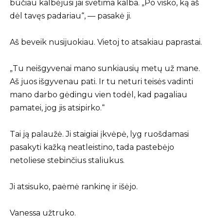
būčiau kalbėjusi jai svetima kalba. „Po visko, ką aš
dėl tavęs padariau“, — pasakė ji.
Aš beveik nusijuokiau. Vietoj to atsakiau paprastai.
„Tu neišgyvenai mano sunkiausių metų už mane.
Aš juos išgyvenau pati. Ir tu neturi teisės vadinti
mano darbo gėdingu vien todėl, kad pagaliau
pamatei, jog jis atsipirko.“
Tai ją palaužė. Ji staigiai įkvėpė, lyg ruošdamasi
pasakyti kažką neatleistino, tada pastebėjo
netoliese stebinčius staliukus.
Ji atsisuko, paėmė rankinę ir išėjo.
Vanessa užtruko.