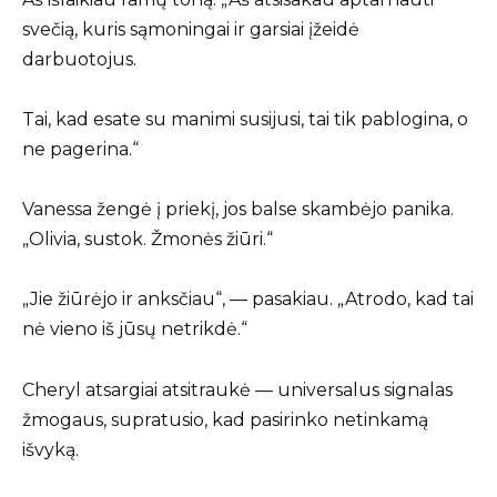
svečią, kuris sąmoningai ir garsiai įžeidė
darbuotojus.
Tai, kad esate su manimi susijusi, tai tik pablogina, o
ne pagerina.“
Vanessa žengė į priekį, jos balse skambėjo panika.
„Olivia, sustok. Žmonės žiūri.“
„Jie žiūrėjo ir anksčiau“, — pasakiau. „Atrodo, kad tai
nė vieno iš jūsų netrikdė.“
Cheryl atsargiai atsitraukė — universalus signalas
žmogaus, supratusio, kad pasirinko netinkamą
išvyką.