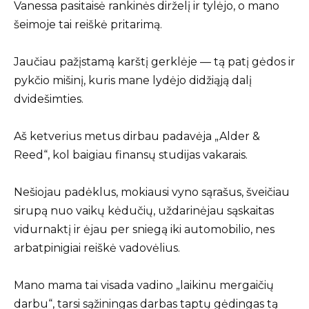
Vanessa pasitaisė rankinės dirželį ir tylėjo, o mano
šeimoje tai reiškė pritarimą.
Jaučiau pažįstamą karštį gerklėje — tą patį gėdos ir
pykčio mišinį, kuris mane lydėjo didžiąją dalį
dvidešimties.
Aš ketverius metus dirbau padavėja „Alder &
Reed“, kol baigiau finansų studijas vakarais.
Nešiojau padėklus, mokiausi vyno sąrašus, šveičiau
sirupą nuo vaikų kėdučių, uždarinėjau sąskaitas
vidurnaktį ir ėjau per sniegą iki automobilio, nes
arbatpinigiai reiškė vadovėlius.
Mano mama tai visada vadino „laikinu mergaičių
darbu“, tarsi sąžiningas darbas taptų gėdingas tą