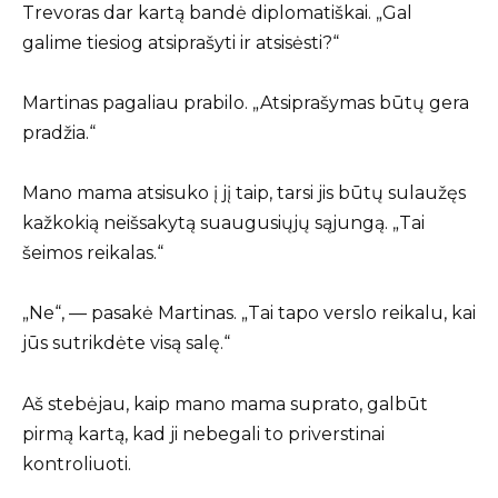
Trevoras dar kartą bandė diplomatiškai. „Gal
galime tiesiog atsiprašyti ir atsisėsti?“
Martinas pagaliau prabilo. „Atsiprašymas būtų gera
pradžia.“
Mano mama atsisuko į jį taip, tarsi jis būtų sulaužęs
kažkokią neišsakytą suaugusiųjų sąjungą. „Tai
šeimos reikalas.“
„Ne“, — pasakė Martinas. „Tai tapo verslo reikalu, kai
jūs sutrikdėte visą salę.“
Aš stebėjau, kaip mano mama suprato, galbūt
pirmą kartą, kad ji nebegali to priverstinai
kontroliuoti.