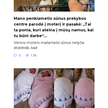
Mano penkiametis sūnus prekybos
centre parodė į moterį ir pasakė: „Tai
ta ponia, kuri ateina į mūsų namus, kai
tu būni darbe“…
Vienos moters mažametis sūnus netyčia
atskleidė, kad
0
1.3k.