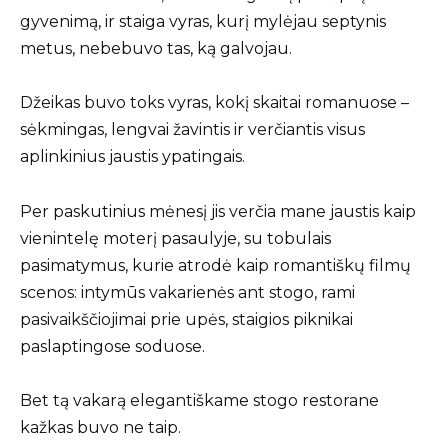
gyvenimą, ir staiga vyras, kurį mylėjau septynis
metus, nebebuvo tas, ką galvojau.
Džeikas buvo toks vyras, kokį skaitai romanuose –
sėkmingas, lengvai žavintis ir verčiantis visus
aplinkinius jaustis ypatingais.
Per paskutinius mėnesį jis verčia mane jaustis kaip
vienintelę moterį pasaulyje, su tobulais
pasimatymus, kurie atrodė kaip romantiškų filmų
scenos: intymūs vakarienės ant stogo, rami
pasivaikščiojimai prie upės, staigios piknikai
paslaptingose soduose.
Bet tą vakarą elegantiškame stogo restorane
kažkas buvo ne taip.