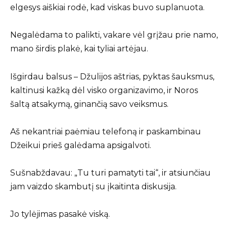
elgesys aiškiai rodė, kad viskas buvo suplanuota.
Negalėdama to palikti, vakare vėl grįžau prie namo,
mano širdis plakė, kai tyliai artėjau.
Išgirdau balsus – Džulijos aštrias, pyktas šauksmus,
kaltinusi kažką dėl visko organizavimo, ir Noros
šaltą atsakymą, ginančią savo veiksmus.
Aš nekantriai paėmiau telefoną ir paskambinau
Džeikui prieš galėdama apsigalvoti.
Sušnabždavau: „Tu turi pamatyti tai“, ir atsiunčiau
jam vaizdo skambutį su įkaitinta diskusija.
Jo tylėjimas pasakė viską.