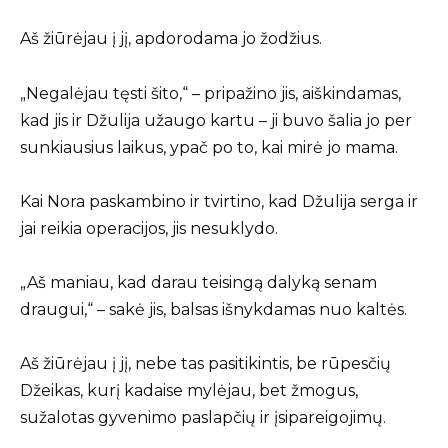
Aš žiūrėjau į jį, apdorodama jo žodžius.
„Negalėjau tęsti šito,“ – pripažino jis, aiškindamas,
kad jis ir Džulija užaugo kartu – ji buvo šalia jo per
sunkiausius laikus, ypač po to, kai mirė jo mama.
Kai Nora paskambino ir tvirtino, kad Džulija serga ir
jai reikia operacijos, jis nesuklydo.
„Aš maniau, kad darau teisingą dalyką senam
draugui,“ – sakė jis, balsas išnykdamas nuo kaltės.
Aš žiūrėjau į jį, nebe tas pasitikintis, be rūpesčių
Džeikas, kurį kadaise mylėjau, bet žmogus,
sužalotas gyvenimo paslapčių ir įsipareigojimų.