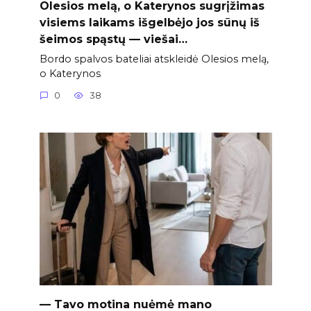
Olesios melą, o Katerynos sugrįžimas
visiems laikams išgelbėjo jos sūnų iš
šeimos spąstų — viešai…
Bordo spalvos bateliai atskleidė Olesios melą,
o Katerynos
0
38
— Tavo motina nuėmė mano