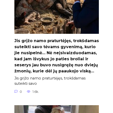
Jis grįžo namo praturtėjęs, trokšdamas
suteikti savo tėvams gyvenimą, kurio
jie nusipelnė… Nė neįsivaizduodamas,
kad jam išvykus jo paties broliai ir
seserys jau buvo nusigręžę nuo dviejų
žmonių, kurie dėl jų paaukojo viską…
Jis grįžo namo praturtėjęs, trokšdamas
suteikti savo
0
1.6k.