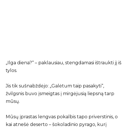
„Ilga diena?“ – paklausiau, stengdamasi ištraukti jį iš
tylos.
Jis tik sušnabždėjo: „Galėtum taip pasakyti“,
žvilgsnis buvo įsmeigtas į mirgėjusią liepsną tarp
mūsų.
Mūsų įprastas lengvas pokalbis tapo priverstinis, o
kai atnešė deserto – šokoladinio pyrago, kurį