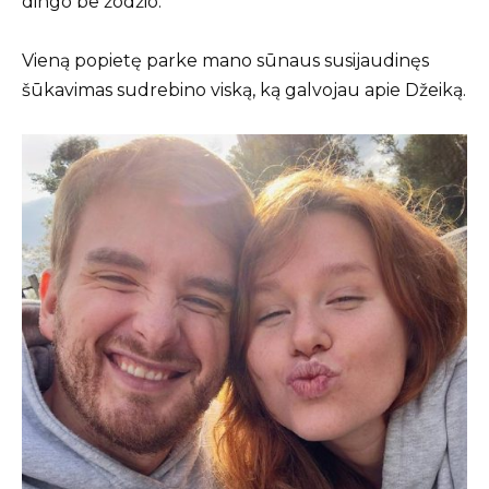
dingo be žodžio.
Vieną popietę parke mano sūnaus susijaudinęs
šūkavimas sudrebino viską, ką galvojau apie Džeiką.