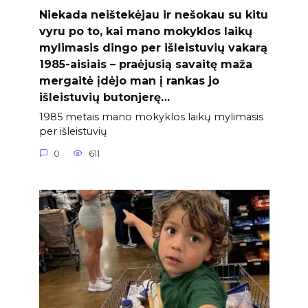
Niekada neištekėjau ir nešokau su kitu
vyru po to, kai mano mokyklos laikų
mylimasis dingo per išleistuvių vakarą
1985-aisiais – praėjusią savaitę maža
mergaitė įdėjo man į rankas jo
išleistuvių butonjerę…
1985 metais mano mokyklos laikų mylimasis
per išleistuvių
0
611