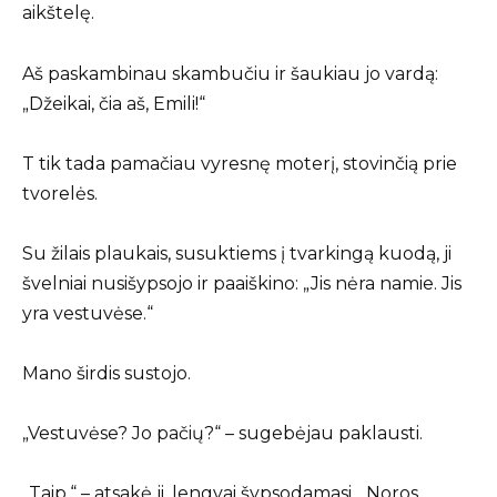
aikštelę.
Aš paskambinau skambučiu ir šaukiau jo vardą:
„Džeikai, čia aš, Emili!“
T tik tada pamačiau vyresnę moterį, stovinčią prie
tvorelės.
Su žilais plaukais, susuktiems į tvarkingą kuodą, ji
švelniai nusišypsojo ir paaiškino: „Jis nėra namie. Jis
yra vestuvėse.“
Mano širdis sustojo.
„Vestuvėse? Jo pačių?“ – sugebėjau paklausti.
„Taip,“ – atsakė ji, lengvai šypsodamasi, „Noros