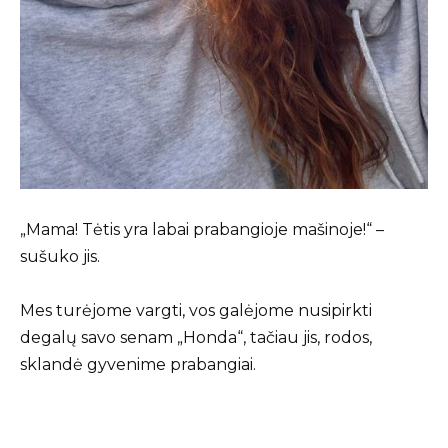
„Mama! Tėtis yra labai prabangioje mašinoje!“ –
sušuko jis.
Mes turėjome vargti, vos galėjome nusipirkti
degalų savo senam „Honda“, tačiau jis, rodos,
sklandė gyvenime prabangiai.