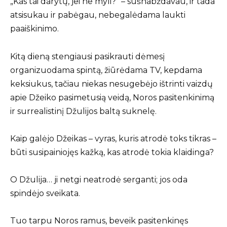
„Kas tai darytų, jei ne myli?“ – sušnabždavau, ir tada
atsisukau ir pabėgau, nebegalėdama laukti
paaiškinimo.
Kitą dieną stengiausi pasikrauti dėmesį
organizuodama spintą, žiūrėdama TV, kepdama
keksiukus, tačiau niekas nesugebėjo ištrinti vaizdų
apie Džeiko pasimetusią veidą, Noros pasitenkinimą
ir surrealistinį Džulijos baltą suknelę.
Kaip galėjo Džeikas – vyras, kuris atrodė toks tikras –
būti susipainiojęs kažką, kas atrodė tokia klaidinga?
O Džulija… ji netgi neatrodė serganti; jos oda
spindėjo sveikata.
Tuo tarpu Noros ramus, beveik pasitenkinęs