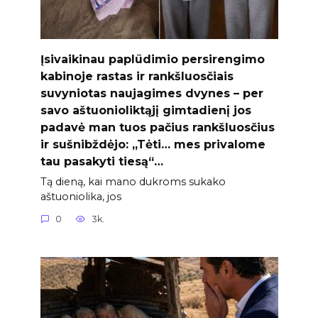
Įsivaikinau paplūdimio persirengimo
kabinoje rastas ir rankšluosčiais
suvyniotas naujagimes dvynes – per
savo aštuonioliktąjį gimtadienį jos
padavė man tuos pačius rankšluosčius
ir sušnibždėjo: „Tėti… mes privalome
tau pasakyti tiesą“…
Tą dieną, kai mano dukroms sukako
aštuoniolika, jos
0
3k.