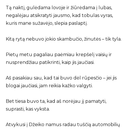
Tą naktį, gulėdama lovoje ir žiūrėdama į lubas,
negalėjau atsikratyti jausmo, kad tobulas vyras,
kuris mane sužavėjo, slepia paslaptį.
Kitą rytą nebuvo jokio skambučio, žinutės – tik tyla.
Pietų metu pagaliau paėmiau krepšelį vaisių ir
nusprendžiau patikrinti, kaip jis jaučiasi.
Aš pasakiau sau, kad tai buvo dėl rūpesčio – jei jis
blogai jaučiasi, jam reikia kažko valgyti.
Bet tiesa buvo ta, kad aš norėjau jį pamatyti,
suprasti, kas vyksta.
Atvykusi į Džeiko namus radau tuščią automobilių