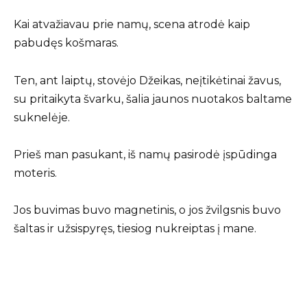
Kai atvažiavau prie namų, scena atrodė kaip
pabudęs košmaras.
Ten, ant laiptų, stovėjo Džeikas, neįtikėtinai žavus,
su pritaikyta švarku, šalia jaunos nuotakos baltame
suknelėje.
Prieš man pasukant, iš namų pasirodė įspūdinga
moteris.
Jos buvimas buvo magnetinis, o jos žvilgsnis buvo
šaltas ir užsispyręs, tiesiog nukreiptas į mane.