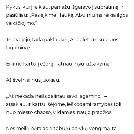
Pyktis, kurį laikiau, pamažu išgaravo į supratimą, ir
pasiūliau: „Pasiėjkime į lauką. Abu mums reikia ilgos
vaikščiojimo.“
Jis dvejojo, tada paklausė: „Ar galėtum susiruošti
lagaminą?
Eikime kartu į ežerą – atnaujinsiu užsakymą.“
Aš švelniai nusijuokiau.
„Aš niekada neišsidalinau savo lagamino“, –
atsakiau, ir kartu išėjome, ieškodami ramybės toli
nuo miesto chaoso, vildamiesi naujo pradžios.
Nes meilė nėra apie tobulų dalykų vengimą; tai