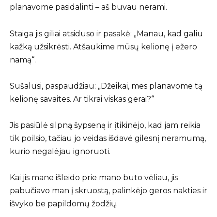
planavome pasidalinti – aš buvau nerami.
Staiga jis giliai atsiduso ir pasakė: „Manau, kad galiu
kažką užsikrėsti. Atšaukime mūsų kelionę į ežero
namą“.
Sušalusi, paspaudžiau: „Džeikai, mes planavome tą
kelionę savaites. Ar tikrai viskas gerai?“
Jis pasiūlė silpną šypseną ir įtikinėjo, kad jam reikia
tik poilsio, tačiau jo veidas išdavė gilesnį neramumą,
kurio negalėjau ignoruoti.
Kai jis mane išleido prie mano buto vėliau, jis
pabučiavo man į skruostą, palinkėjo geros nakties ir
išvyko be papildomų žodžių.