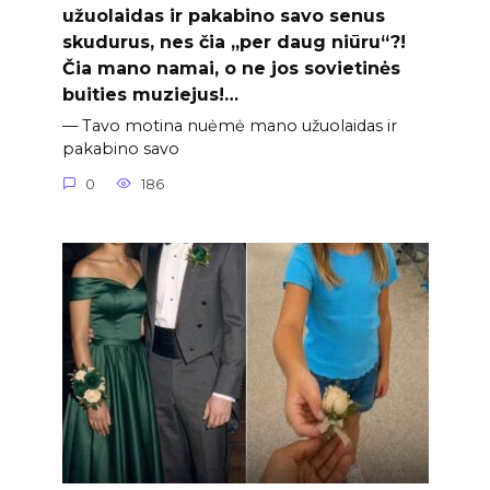
užuolaidas ir pakabino savo senus
skudurus, nes čia „per daug niūru“?!
Čia mano namai, o ne jos sovietinės
buities muziejus!…
— Tavo motina nuėmė mano užuolaidas ir
pakabino savo
0
186