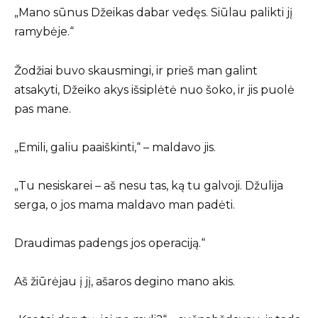
„Mano sūnus Džeikas dabar vedęs. Siūlau palikti jį
ramybėje.“
Žodžiai buvo skausmingi, ir prieš man galint
atsakyti, Džeiko akys išsiplėtė nuo šoko, ir jis puolė
pas mane.
„Emili, galiu paaiškinti,“ – maldavo jis.
„Tu nesiskarei – aš nesu tas, ką tu galvoji. Džulija
serga, o jos mama maldavo man padėti.
Draudimas padengs jos operaciją.“
Aš žiūrėjau į jį, ašaros degino mano akis.