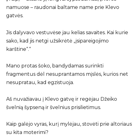
namuose – raudonai baltame name prie Klevo
gatvės.
Jis dalyvavo vestuvėse jau kelias savaites. Kai kurie
sako, kad jis netgi užsikrėtė „įsipareigojimo
karštine“.“
Mano protas šoko, bandydamas surinkti
fragmentus dėl nesuprantamos mįslės, kurios net
nesupratau, kad egzistuoja.
Aš nuvažiavau į Klevo gatvę ir regėjau Džeiko
švelnią šypseną ir švelnius prisilietimus.
Kaip galėjo vyras, kurį mylėjau, stovėti prie altoriaus
su kita moterimi?