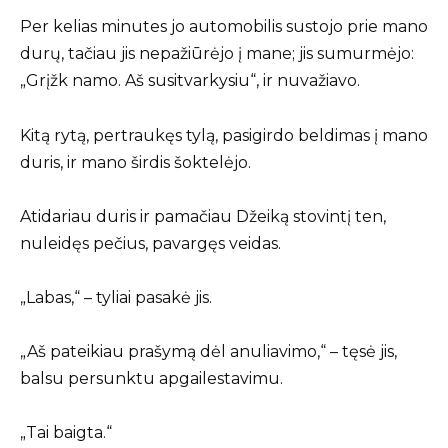
Per kelias minutes jo automobilis sustojo prie mano
durų, tačiau jis nepažiūrėjo į mane; jis sumurmėjo:
„Grįžk namo. Aš susitvarkysiu“, ir nuvažiavo.
Kitą rytą, pertraukęs tylą, pasigirdo beldimas į mano
duris, ir mano širdis šoktelėjo.
Atidariau duris ir pamačiau Džeiką stovintį ten,
nuleidęs pečius, pavargęs veidas.
„Labas,“ – tyliai pasakė jis.
„Aš pateikiau prašymą dėl anuliavimo,“ – tęsė jis,
balsu persunktu apgailestavimu.
„Tai baigta.“