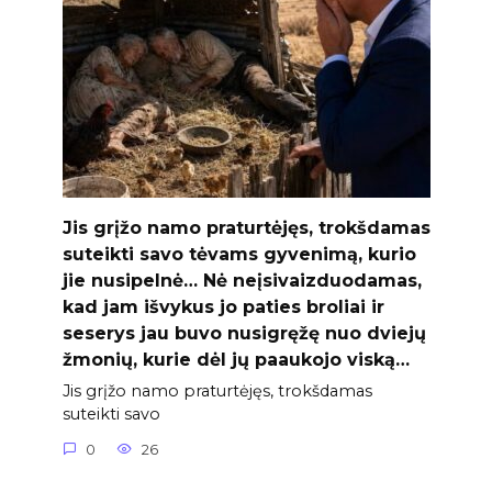
Jis grįžo namo praturtėjęs, trokšdamas
suteikti savo tėvams gyvenimą, kurio
jie nusipelnė… Nė neįsivaizduodamas,
kad jam išvykus jo paties broliai ir
seserys jau buvo nusigręžę nuo dviejų
žmonių, kurie dėl jų paaukojo viską…
Jis grįžo namo praturtėjęs, trokšdamas
suteikti savo
0
26