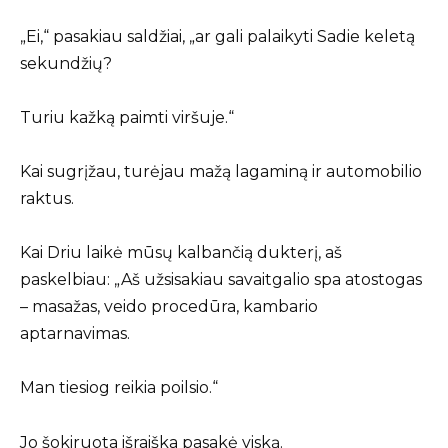
„Ei,“ pasakiau saldžiai, „ar gali palaikyti Sadie keletą
sekundžių?
Turiu kažką paimti viršuje.“
Kai sugrįžau, turėjau mažą lagaminą ir automobilio
raktus.
Kai Driu laikė mūsų kalbančią dukterį, aš
paskelbiau: „Aš užsisakiau savaitgalio spa atostogas
– masažas, veido procedūra, kambario
aptarnavimas.
Man tiesiog reikia poilsio.“
Jo šokiruota išraiška pasakė viską.