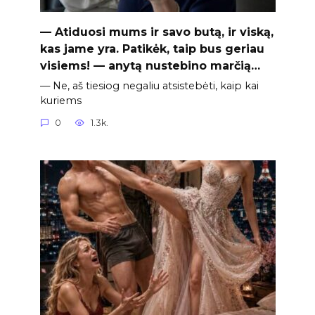
— Atiduosi mums ir savo butą, ir viską,
kas jame yra. Patikėk, taip bus geriau
visiems! — anytą nustebino marčią…
— Ne, aš tiesiog negaliu atsistebėti, kaip kai
kuriems
0
1.3k.