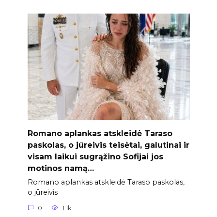
Romano aplankas atskleidė Taraso
paskolas, o jūreivis teisėtai, galutinai ir
visam laikui sugrąžino Sofijai jos
motinos namą…
Romano aplankas atskleidė Taraso paskolas,
o jūreivis
0
1.1k.