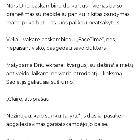
Nors Driu paskambino du kartus – vienas balso
pranešimas su nedideliu paniku ir kitas bandymas
mane prikalbėti – aš juos palikau neatsakytus.
Vėliau vakare paskambinau „FaceTime“, nes,
nepaisant visko, pasigedau savo dukters.
Matydama Driu ekrane, išvargusį, su dešimčia metų
ant veido, laikantį nešvariai atrodantį ir linksmą
Sadie, jis galiausiai sušlumo.
„Claire, atsiprašau.
Nežinojau, kaip sunku tai yra,“ jis dusliai pasakė,
apgailestavimas garsiai skambėjo jo balse.