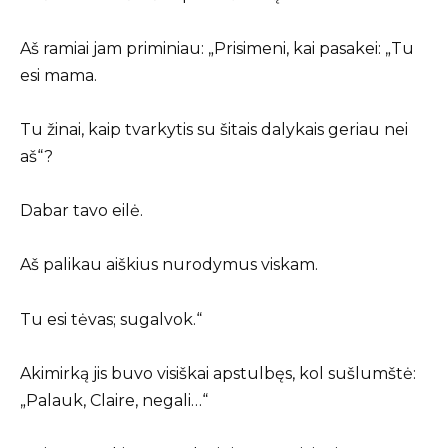
Aš ramiai jam priminiau: „Prisimeni, kai pasakei: „Tu
esi mama.
Tu žinai, kaip tvarkytis su šitais dalykais geriau nei
aš“?
Dabar tavo eilė.
Aš palikau aiškius nurodymus viskam.
Tu esi tėvas; sugalvok.“
Akimirką jis buvo visiškai apstulbęs, kol sušlumštė:
„Palauk, Claire, negali…“