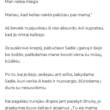
Man reikia miego.
Manau, kad kelias naktis pabūsiu pas mamą.“
Aš beveik nusijuokiau iš viso absurdo, kol supratau,
kad jis rimtai kalbėjo.
Jis susikrovė krepšį, pabučiavo Sadie į galvą ir išėjo
be žodžio, palikdamas mane kovoti viena su mūsų
kūdikiu.
Po to, kai jis išėjo, sėdėjau ant sofos, laikydama
Sadie, kuri verkė iš bado ir nuovargio, žiūrėdama į
duris su nesuvokimu.
Kai pagaliau turėjau drąsos jam parašyti žinutę, jo
atsakymas buvo šaltas ir atsainus: „Tu esi mama.