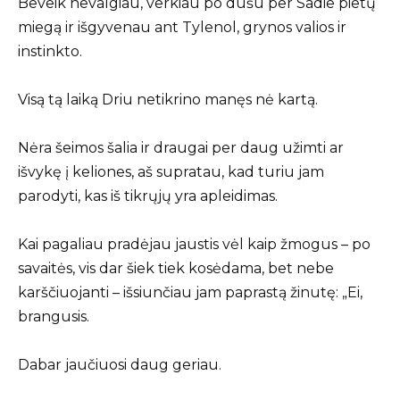
Beveik nevalgiau, verkiau po dušu per Sadie pietų
miegą ir išgyvenau ant Tylenol, grynos valios ir
instinkto.
Visą tą laiką Driu netikrino manęs nė kartą.
Nėra šeimos šalia ir draugai per daug užimti ar
išvykę į keliones, aš supratau, kad turiu jam
parodyti, kas iš tikrųjų yra apleidimas.
Kai pagaliau pradėjau jaustis vėl kaip žmogus – po
savaitės, vis dar šiek tiek kosėdama, bet nebe
karščiuojanti – išsiunčiau jam paprastą žinutę: „Ei,
brangusis.
Dabar jaučiuosi daug geriau.