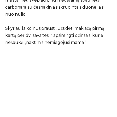
maistą, net iškepiau Driu mėgstamą spaghetti
carbonara su česnakiniais skrudintais duoneliais
nuo nulio.
Skyriau laiko nusiprausti, užsidėti makiažą pirmą
kartą per dvi savaites ir apsirengti džinsais, kurie
nešaukė „naktimis nemiegojusi mama.“