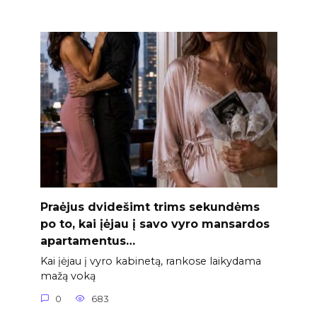
Praėjus dvidešimt trims sekundėms
po to, kai įėjau į savo vyro mansardos
apartamentus…
Kai įėjau į vyro kabinetą, rankose laikydama
mažą voką
0
683