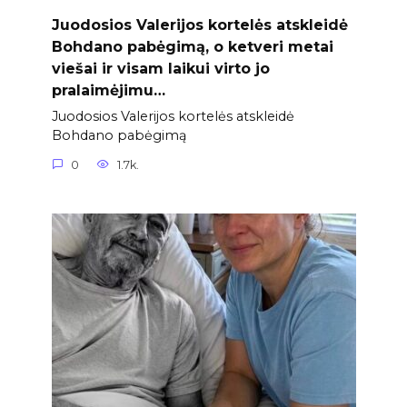
Juodosios Valerijos kortelės atskleidė
Bohdano pabėgimą, o ketveri metai
viešai ir visam laikui virto jo
pralaimėjimu…
Juodosios Valerijos kortelės atskleidė
Bohdano pabėgimą
0
1.7k.