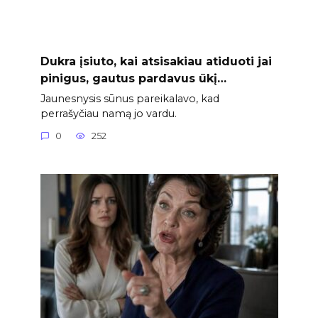
Dukra įsiuto, kai atsisakiau atiduoti jai
pinigus, gautus pardavus ūkį…
Jaunesnysis sūnus pareikalavo, kad
perrašyčiau namą jo vardu.
0
252