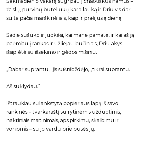
Sekmadienio vakarą sugrįžau į chaotiškus namus –
žaislų, purvinų buteliukų karo lauką ir Driu vis dar
su ta pačia marškinėliais, kaip ir praėjusią dieną.
Sadie sušuko ir juokėsi, kai mane pamatė, ir kai aš ją
paėmiau į rankas ir užliejau bučiniais, Driu akys
išsiplėtė su išsekimo ir gėdos mišiniu.
„Dabar suprantu,“ jis sušnibždėjo, „tikrai suprantu.
Aš suklydau.“
Ištraukiau sulankstytą popieriaus lapą iš savo
rankinės – tvarkaraštį su rytinėmis užduotimis,
naktiniais maitinimais, apsipirkimu, skalbimu ir
voniomis – su jo vardu prie pusės jų.