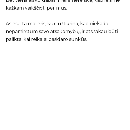
Bet viena aišku dabar: meilė nereiškia, kad leisime
kažkam vaikščioti per mus.
Aš esu ta moteris, kuri užtikrina, kad niekada
nepamirštum savo atsakomybių, ir atsisakau būti
palikta, kai reikalai pasidaro sunkūs.