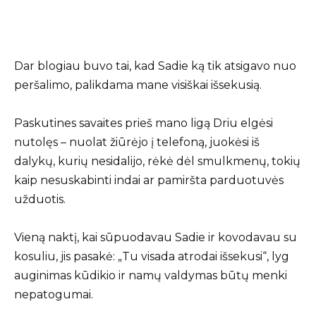
Dar blogiau buvo tai, kad Sadie ką tik atsigavo nuo
peršalimo, palikdama mane visiškai išsekusią.
Paskutines savaites prieš mano ligą Driu elgėsi
nutolęs – nuolat žiūrėjo į telefoną, juokėsi iš
dalykų, kurių nesidalijo, rėkė dėl smulkmenų, tokių
kaip nesuskabinti indai ar pamiršta parduotuvės
užduotis.
Vieną naktį, kai sūpuodavau Sadie ir kovodavau su
kosuliu, jis pasakė: „Tu visada atrodai išsekusi“, lyg
auginimas kūdikio ir namų valdymas būtų menki
nepatogumai.