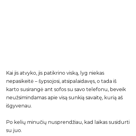
Kai jis atvyko, jis patikrino viską, lyg niekas
nepasikeitė – šypsojosi, atsipalaidavęs, o tada iš
karto susirangė ant sofos su savo telefonu, beveik
neužsimindamas apie visą sunkią savaitę, kurią aš
išgyvenau.
Po kelių minučių nusprendžiau, kad laikas susidurti
su juo.