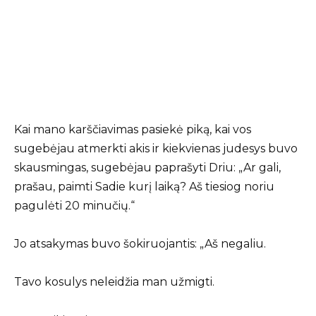
Kai mano karščiavimas pasiekė piką, kai vos
sugebėjau atmerkti akis ir kiekvienas judesys buvo
skausmingas, sugebėjau paprašyti Driu: „Ar gali,
prašau, paimti Sadie kurį laiką? Aš tiesiog noriu
pagulėti 20 minučių.“
Jo atsakymas buvo šokiruojantis: „Aš negaliu.
Tavo kosulys neleidžia man užmigti.