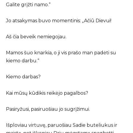
Galite grįžti namo.“
Jo atsakymas buvo momentinis: „Ačiū Dievui!
Aš čia beveik nemiegojau.
Mamos šuo knarkia, o ji vis prašo man padėti su
kiemo darbu.“
Kiemo darbas?
Kai mūsų kūdikis reikėjo pagalbos?
Pasiryžusi, pasiruošiau jo sugrįžimui.
Išploviau virtuvę, paruošiau Sadie buteliukus ir