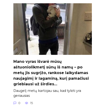
Mano vyras išvarė mūsų
aštuoniolikmetį sūnų iš namų – po
metų jis sugrįžo, rankose laikydamas
naujagimį ir lagaminą, kurį pamačiusi
griebiausi už širdies…
Daugelį metų kartojau sau, kad tylėti yra
geriausias
0
15