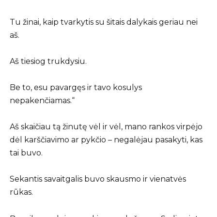
Tu žinai, kaip tvarkytis su šitais dalykais geriau nei
aš.
Aš tiesiog trukdysiu.
Be to, esu pavargęs ir tavo kosulys
nepakenčiamas.“
Aš skaičiau tą žinutę vėl ir vėl, mano rankos virpėjo
dėl karščiavimo ar pykčio – negalėjau pasakyti, kas
tai buvo.
Sekantis savaitgalis buvo skausmo ir vienatvės
rūkas.