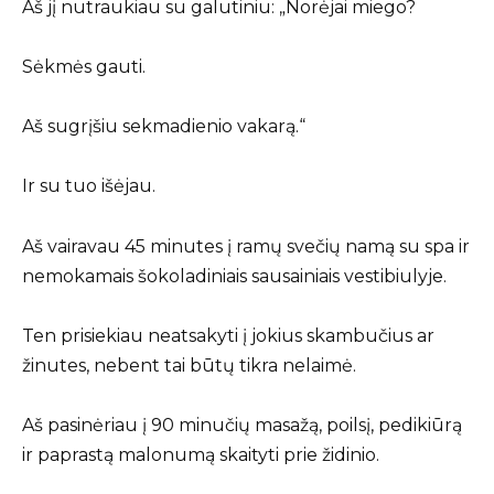
Aš jį nutraukiau su galutiniu: „Norėjai miego?
Sėkmės gauti.
Aš sugrįšiu sekmadienio vakarą.“
Ir su tuo išėjau.
Aš vairavau 45 minutes į ramų svečių namą su spa ir
nemokamais šokoladiniais sausainiais vestibiulyje.
Ten prisiekiau neatsakyti į jokius skambučius ar
žinutes, nebent tai būtų tikra nelaimė.
Aš pasinėriau į 90 minučių masažą, poilsį, pedikiūrą
ir paprastą malonumą skaityti prie židinio.