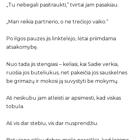
„Tu nebegali pasitraukti,“ tvirtai jam pasakiau.
„Man reikia partnerio, o ne trečiojo vaiko.“
Po ilgos pauzės jis linktelėjo, lėtai priimdama
atsakomybę.
Nuo tada jis stengiasi – keliasi, kai Sadie verkia,
ruošia jos buteliukus, net pakeičia jos sauskelnes
be grimazų ir mokosi ją suvystyti be mokymų.
Aš neskubu jam atleisti ar apsimesti, kad viskas
tobula.
Aš vis dar stebiu, vis dar nusprendžiu.