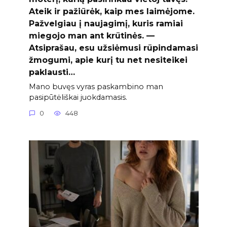
Ateik ir pažiūrėk, kaip mes laimėjome.
Pažvelgiau į naujagimį, kuris ramiai
miegojo man ant krūtinės. —
Atsiprašau, esu užsiėmusi rūpindamasi
žmogumi, apie kurį tu net nesiteikei
paklausti…
Mano buvęs vyras paskambino man
pasipūtėliškai juokdamasis.
0
448