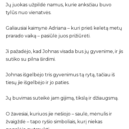
Jų juokas užpildė namus, kurie anksčiau buvo
tylūs nuo vienatvės.
Galiausiai kaimynė Adriana – kuri prieš keletą metų
prarado vaiką – pasiūlė juos prižiūrėti.
Ji pažadėjo, kad Johnas visada bus jų gyvenime, ir jis
sutiko su pilna širdimi.
Johnas išgelbėjo tris gyvenimus tą rytą, tačiau iš
tiesų jie išgelbėjo ir jo paties.
Jų buvimas suteikė jam gijimą, tikslą ir džiaugsmą.
O žavesiai, kuriuos jie nešiojo – saulė, mėnulis ir
žvaigždė – tapo ryšio simboliais, kurį niekas