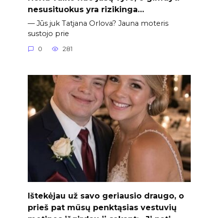
nesusituokus yra rizikinga…
— Jūs juk Tatjana Orlova? Jauna moteris
sustojo prie
0
281
Ištekėjau už savo geriausio draugo, o
prieš pat mūsų penktąsias vestuvių