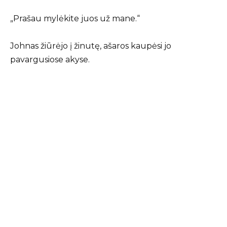
„Prašau mylėkite juos už mane.“
Johnas žiūrėjo į žinutę, ašaros kaupėsi jo
pavargusiose akyse.