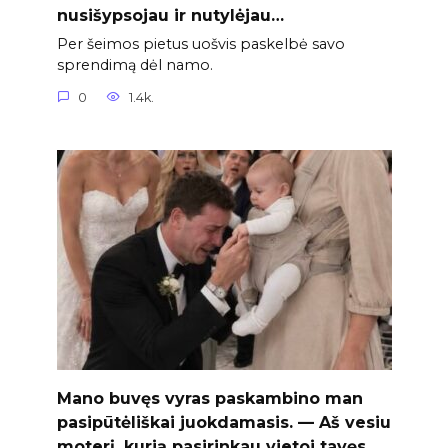
nusišypsojau ir nutylėjau…
Per šeimos pietus uošvis paskelbė savo
sprendimą dėl namo.
0
1.4k.
Mano buvęs vyras paskambino man
pasipūtėliškai juokdamasis. — Aš vesiu
moterį, kurią pasirinkau vietoj tavęs.