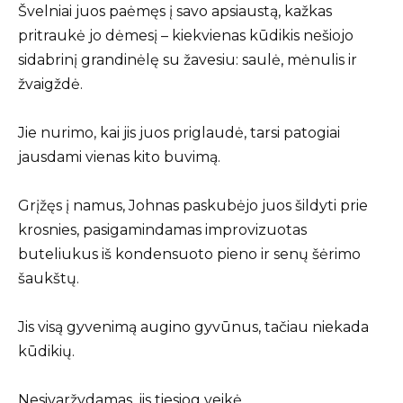
Švelniai juos paėmęs į savo apsiaustą, kažkas
pritraukė jo dėmesį – kiekvienas kūdikis nešiojo
sidabrinį grandinėlę su žavesiu: saulė, mėnulis ir
žvaigždė.
Jie nurimo, kai jis juos priglaudė, tarsi patogiai
jausdami vienas kito buvimą.
Grįžęs į namus, Johnas paskubėjo juos šildyti prie
krosnies, pasigamindamas improvizuotas
buteliukus iš kondensuoto pieno ir senų šėrimo
šaukštų.
Jis visą gyvenimą augino gyvūnus, tačiau niekada
kūdikių.
Nesivaržydamas, jis tiesiog veikė.