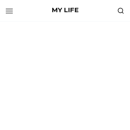
Skip
MY LIFE
to
content