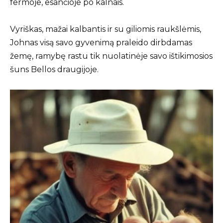
fermoje, esančioje po kalnais.
Vyriškas, mažai kalbantis ir su giliomis raukšlėmis,
Johnas visą savo gyvenimą praleido dirbdamas
žemę, ramybę rastu tik nuolatinėje savo ištikimosios
šuns Bellos draugijoje.