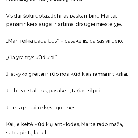
Vis dar šokiruotas, Johnas paskambino Martai,
pensininkei slaugai ir artimai draugei miestelyje.
„Man reikia pagalbos“, – pasakė jis, balsas virpėjo.
„Čia yra trys kūdikiai.“
Ji atvyko greitai ir rūpinosi kūdikiais ramiai ir tiksliai.
Jie buvo stabilūs, pasakė ji, tačiau silpni.
Jiems greitai reikės ligoninės.
Kai jie keitė kūdikių antklodes, Marta rado mažą,
sutrupintą lapelį: