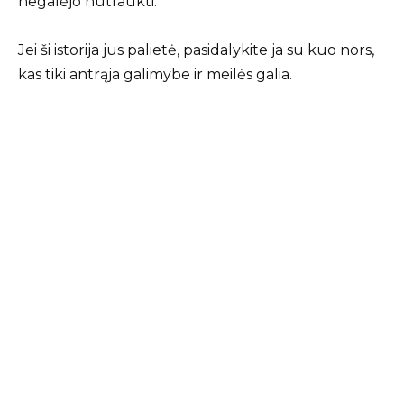
negalėjo nutraukti.
Jei ši istorija jus palietė, pasidalykite ja su kuo nors,
kas tiki antrąja galimybe ir meilės galia.