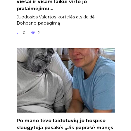
viešai ir visam laikui virto jo
pralaimėjimu…
Juodosios Valerijos kortelės atskleidė
Bohdano pabėgimą
0
2
Po mano tėvo laidotuvių jo hospiso
slaugytoja pasakė: „Jis paprašė manęs