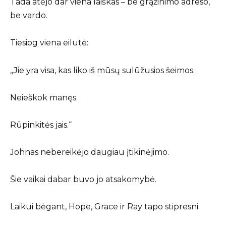
Tada atėjo dar viena laiškas – be grąžinimo adreso,
be vardo.
Tiesiog viena eilutė:
„Jie yra visa, kas liko iš mūsų sulūžusios šeimos.
Neieškok manęs.
Rūpinkitės jais.“
Johnas nebereikėjo daugiau įtikinėjimo.
Šie vaikai dabar buvo jo atsakomybė.
Laikui bėgant, Hope, Grace ir Ray tapo stipresni.