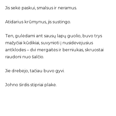
Jis sekė paskui, smalsus ir neramus.
Atidarius krūmynus, jis sustingo.
Ten, gulėdami ant sausų lapų guolio, buvo trys
mažyčiai kūdikiai, suvynioti į nusidėvėjusius
antklodes – dvi mergaitės ir berniukas, skruostai
raudoni nuo šalčio.
Jie drebėjo, tačiau buvo gyvi.
Johno širdis stipriai plakė.