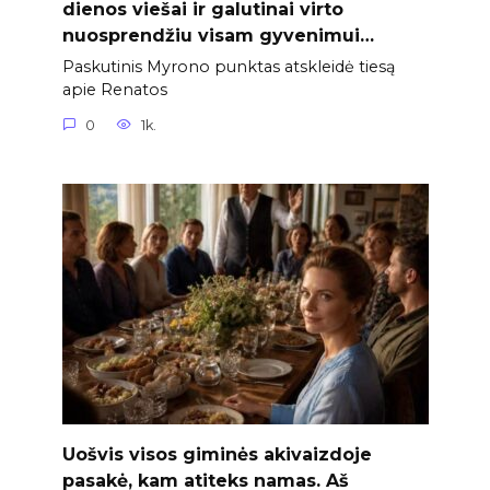
dienos viešai ir galutinai virto
nuosprendžiu visam gyvenimui…
Paskutinis Myrono punktas atskleidė tiesą
apie Renatos
0
1k.
Uošvis visos giminės akivaizdoje
pasakė, kam atiteks namas. Aš