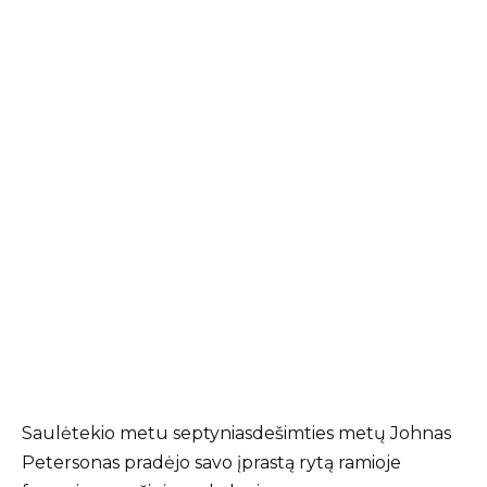
Saulėtekio metu septyniasdešimties metų Johnas
Petersonas pradėjo savo įprastą rytą ramioje