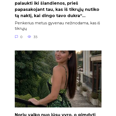
palaukti iki šiandienos, prieš
papasakojant tau, kas iš tikrųjų nutiko
tą naktį, kai dingo tavo dukra“…
Penkerius metus gyvenau nežinodama, kas iš
tikrųjų
0
35
Noriu vaiko nuo jūsų vyro, o gimdyti