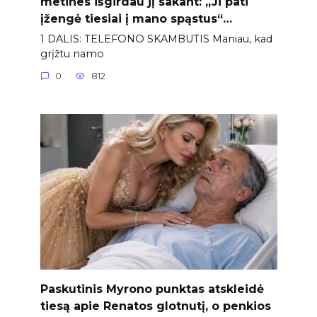
metines išgirdau jį sakant: „Ji pati
įžengė tiesiai į mano spąstus“…
1 DALIS: TELEFONO SKAMBUTIS Maniau, kad
grįžtu namo
0
812
Paskutinis Myrono punktas atskleidė
tiesą apie Renatos glotnutį, o penkios