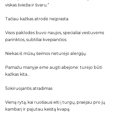
viskas šviežia ir švaru.“
Tačiau kažkas atrodė neįprasta.
Visos paklodės buvo naujos, specialiai vestuvėms
parinktos, subtiliai kvepiančios.
Niekas iš mūsų šeimos neturėjo alergijų.
Pamažu manyje ėmė augti abejonė: turėjo būti
kažkas kita…
Šokiruojantis atradimas
Vieną rytą, kai ruošiausi eiti į turgų, praėjau pro jų
kambarį ir pajutau keistą kvapą.