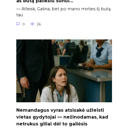
aš butą paliksiu sūnui…
— Atleisk, Galina, bet po mano mirties šį butą
tau
0
2k.
Nemandagus vyras atsisakė užleisti
vietas gydytojai — nežinodamas, kad
netrukus giliai dėl to gailėsis