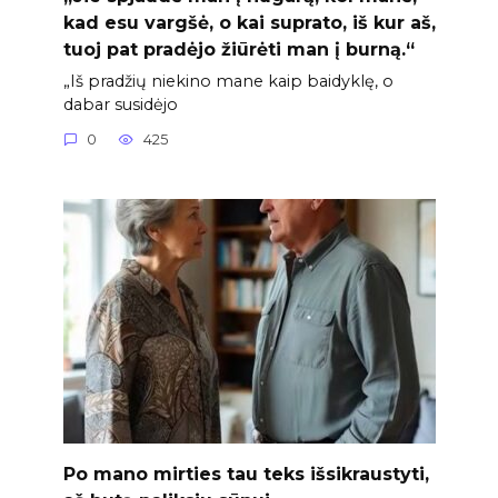
kad esu vargšė, o kai suprato, iš kur aš,
tuoj pat pradėjo žiūrėti man į burną.“
„Iš pradžių niekino mane kaip baidyklę, o
dabar susidėjo
0
425
Po mano mirties tau teks išsikraustyti,