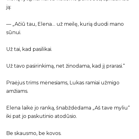
ją:
— „Ačiū tau, Elena… už meilę, kurią duodi mano
sūnui.
Už tai, kad pasilikai.
Už tavo pasirinkimą, net žinodama, kad jį prarasi.“
Praėjus trims mėnesiams, Lukas ramiai užmigo
amžiams.
Elena laikė jo ranką, šnabždėdama „Aš tave myliu“
iki pat jo paskutinio atodūsio.
Be skausmo, be kovos.