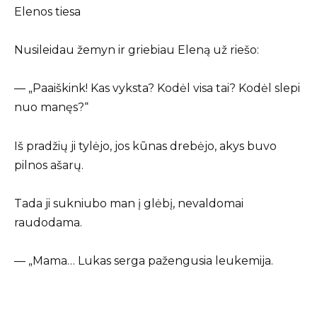
Elenos tiesa
Nusileidau žemyn ir griebiau Eleną už riešo:
— „Paaiškink! Kas vyksta? Kodėl visa tai? Kodėl slepi
nuo manęs?“
Iš pradžių ji tylėjo, jos kūnas drebėjo, akys buvo
pilnos ašarų.
Tada ji sukniubo man į glėbį, nevaldomai
raudodama.
— „Mama… Lukas serga pažengusia leukemija.