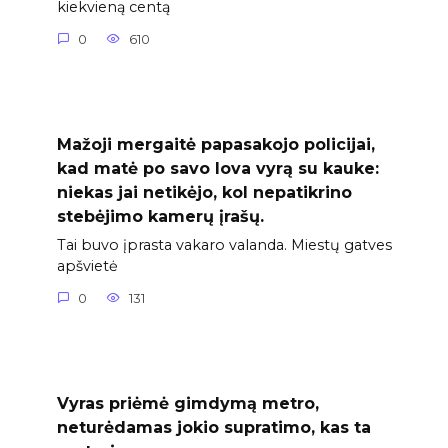
kiekvieną centą
0
610
Mažoji mergaitė papasakojo policijai,
kad matė po savo lova vyrą su kauke:
niekas jai netikėjo, kol nepatikrino
stebėjimo kamerų įrašų.
Tai buvo įprasta vakaro valanda. Miestų gatves
apšvietė
0
131
Vyras priėmė gimdymą metro,
neturėdamas jokio supratimo, kas ta