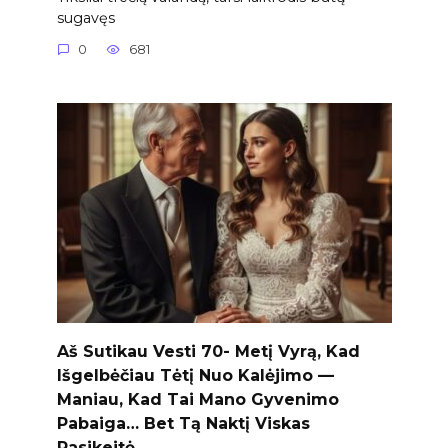
sugavęs
0
681
Aš Sutikau Vesti 70- Metį Vyrą, Kad
Išgelbėčiau Tėtį Nuo Kalėjimo —
Maniau, Kad Tai Mano Gyvenimo
Pabaiga… Bet Tą Naktį Viskas
Pasikeitė