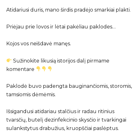
Atidariusi duris, mano širdis pradėjo smarkiai plakti.
Priėjau prie lovos ir lėtai pakėliau paklodes…
Kojos vos neišdavė manęs.
Sužinokite likusią istorijos dalį pirmame
komentare
Paklodė buvo padengta bauginančiomis, storomis,
tamsiomis dėmėmis.
Išsigandusi atidariau stalčius ir radau ritinius
tvarsčių, butelį dezinfekcinio skysčio ir tvarkingai
sulankstytus drabužius, kruopščiai paslėptus.