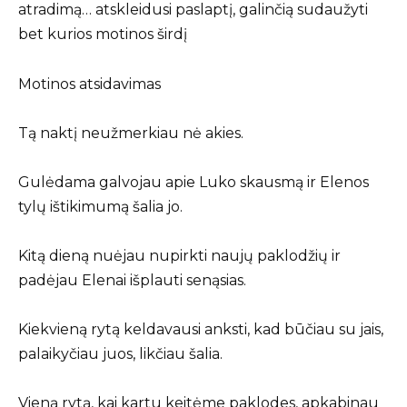
atradimą… atskleidusi paslaptį, galinčią sudaužyti
bet kurios motinos širdį
Motinos atsidavimas
Tą naktį neužmerkiau nė akies.
Gulėdama galvojau apie Luko skausmą ir Elenos
tylų ištikimumą šalia jo.
Kitą dieną nuėjau nupirkti naujų paklodžių ir
padėjau Elenai išplauti senąsias.
Kiekvieną rytą keldavausi anksti, kad būčiau su jais,
palaikyčiau juos, likčiau šalia.
Vieną rytą, kai kartu keitėme paklodes, apkabinau