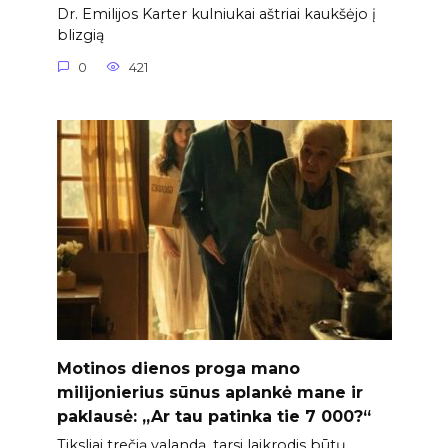
Dr. Emilijos Karter kulniukai aštriai kaukšėjo į
blizgią
0
421
Motinos dienos proga mano
milijonierius sūnus aplankė mane ir
paklausė: „Ar tau patinka tie 7 000?“
Tiksliai trečią valandą, tarsi laikrodis būtų