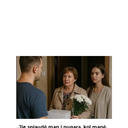
„Jie spjaudė man į nugarą, kol manė,