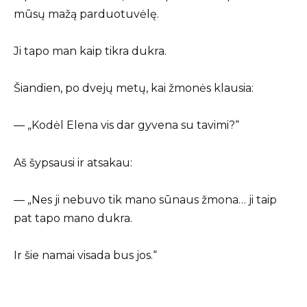
mūsų mažą parduotuvėlę.
Ji tapo man kaip tikra dukra.
Šiandien, po dvejų metų, kai žmonės klausia:
— „Kodėl Elena vis dar gyvena su tavimi?“
Aš šypsausi ir atsakau:
— „Nes ji nebuvo tik mano sūnaus žmona… ji taip
pat tapo mano dukra.
Ir šie namai visada bus jos.“