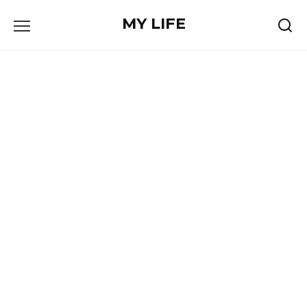
Skip
MY LIFE
to
content