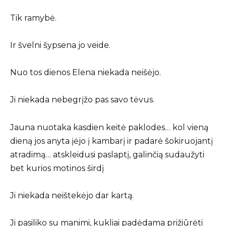
Tik ramybė.
Ir švelni šypsena jo veide.
Nuo tos dienos Elena niekada neišėjo.
Ji niekada nebegrįžo pas savo tėvus.
Jauna nuotaka kasdien keitė paklodes… kol vieną
dieną jos anyta įėjo į kambarį ir padarė šokiruojantį
atradimą… atskleidusi paslaptį, galinčią sudaužyti
bet kurios motinos širdį
Ji niekada neištekėjo dar kartą.
Ji pasiliko su manimi, kukliai padėdama prižiūrėti