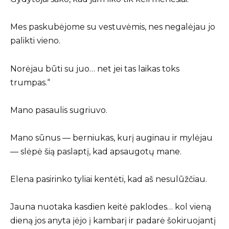
Mes paskubėjome su vestuvėmis, nes negalėjau jo
palikti vieno.
Norėjau būti su juo… net jei tas laikas toks
trumpas.“
Mano pasaulis sugriuvo.
Mano sūnus — berniukas, kurį auginau ir mylėjau
— slėpė šią paslaptį, kad apsaugotų mane.
Elena pasirinko tyliai kentėti, kad aš nesulūžčiau.
Jauna nuotaka kasdien keitė paklodes… kol vieną
dieną jos anyta įėjo į kambarį ir padarė šokiruojantį