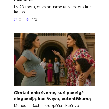
Ly, 20 metų, buvo antrame universiteto kurse,
kai jos
0
442
Gimtadienio šventė, kuri paneigė
eleganciją, kad švęstų autentiškumą
Mėnesius Rachel kruopščiai skaičiavo