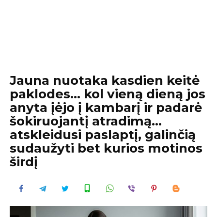
Jauna nuotaka kasdien keitė
paklodes… kol vieną dieną jos
anyta įėjo į kambarį ir padarė
šokiruojantį atradimą…
atskleidusi paslaptį, galinčią
sudaužyti bet kurios motinos
širdį