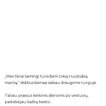
„Mes tikrai laimingi turėdami tokią nuostabią
marčią,“ didžiuodamasi sakiau draugėms turguje.
Tačiau praėjus kelioms dienoms po vestuvių,
pastebėjau kažką keisto…