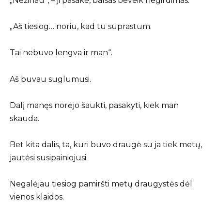
„Nežinau“, – ji pasakė, balsas beveik negirdimas.
„Aš tiesiog… noriu, kad tu suprastum.
Tai nebuvo lengva ir man“.
Aš buvau suglumusi.
Dalį manęs norėjo šaukti, pasakyti, kiek man
skauda.
Bet kita dalis, ta, kuri buvo draugė su ja tiek metų,
jautėsi susipainiojusi.
Negalėjau tiesiog pamiršti metų draugystės dėl
vienos klaidos.