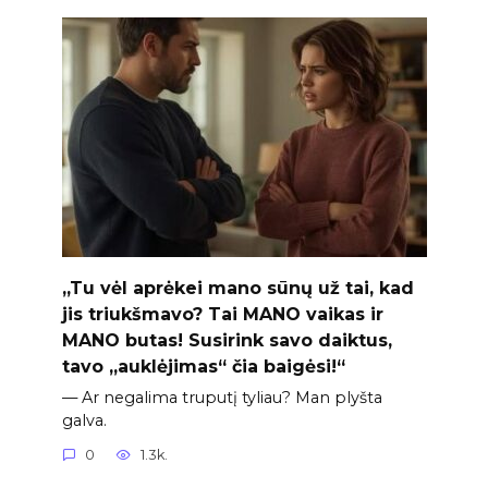
„Tu vėl aprėkei mano sūnų už tai, kad
jis triukšmavo? Tai MANO vaikas ir
MANO butas! Susirink savo daiktus,
tavo „auklėjimas“ čia baigėsi!“
— Ar negalima truputį tyliau? Man plyšta
galva.
0
1.3k.