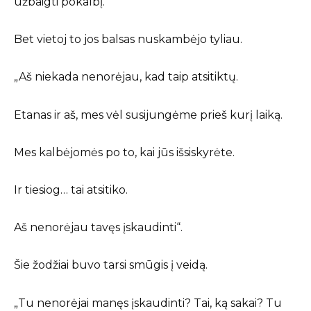
užbaigti pokalbį.
Bet vietoj to jos balsas nuskambėjo tyliau.
„Aš niekada nenorėjau, kad taip atsitiktų.
Etanas ir aš, mes vėl susijungėme prieš kurį laiką.
Mes kalbėjomės po to, kai jūs išsiskyrėte.
Ir tiesiog… tai atsitiko.
Aš nenorėjau tavęs įskaudinti“.
Šie žodžiai buvo tarsi smūgis į veidą.
„Tu nenorėjai manęs įskaudinti? Tai, ką sakai? Tu