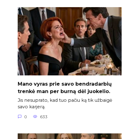
Mano vyras prie savo bendradarbių
trenkė man per burną dėl juokelio.
Jis nesuprato, kad tuo pačiu ką tik užbaigė
savo karjerą.
0
633