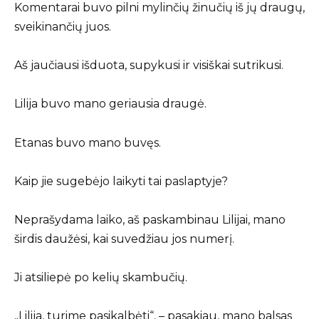
Komentarai buvo pilni mylinčių žinučių iš jų draugų,
sveikinančių juos.
Aš jaučiausi išduota, supykusi ir visiškai sutrikusi.
Lilija buvo mano geriausia draugė.
Etanas buvo mano buvęs.
Kaip jie sugebėjo laikyti tai paslaptyje?
Neprašydama laiko, aš paskambinau Lilijai, mano
širdis daužėsi, kai suvedžiau jos numerį.
Ji atsiliepė po kelių skambučių.
„Lilija, turime pasikalbėti“, – pasakiau, mano balsas