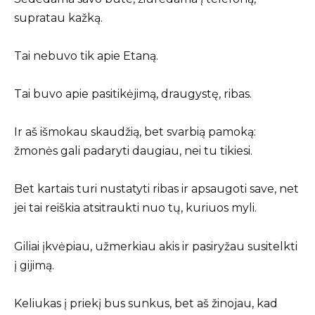
supratau kažką.
Tai nebuvo tik apie Etaną.
Tai buvo apie pasitikėjimą, draugystę, ribas.
Ir aš išmokau skaudžią, bet svarbią pamoką:
žmonės gali padaryti daugiau, nei tu tikiesi.
Bet kartais turi nustatyti ribas ir apsaugoti save, net
jei tai reiškia atsitraukti nuo tų, kuriuos myli.
Giliai įkvėpiau, užmerkiau akis ir pasiryžau susitelkti
į gijimą.
Keliukas į priekį bus sunkus, bet aš žinojau, kad