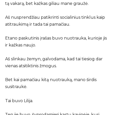
tą vakarą, bet kažkas giliau mane graužė.
Aš nusprendžiau patikrinti socialinius tinklus kaip
atitraukimą ir tada tai pamačiau.
Etano paskutinis įrašas buvo nuotrauka, kurioje jis
ir kažkas naujo.
Aš slinkau žemyn, galvodama, kad tai tiesiog dar
vienas atsitiktinis žmogus.
Bet kai pamačiau kitą nuotrauką, mano širdis
susitraukė.
Tai buvo Lilija.
Ten jie buvo, šypsodamiesi kartu kavinėje, kuri