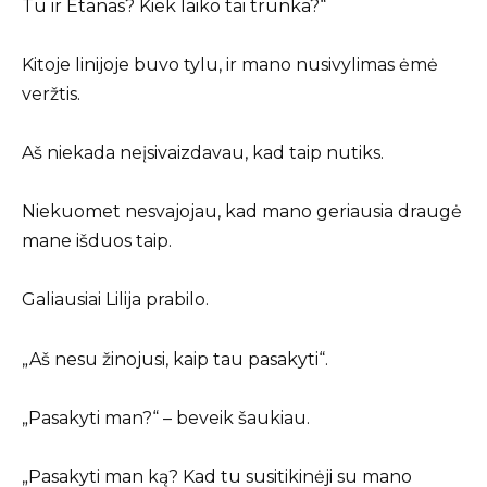
Tu ir Etanas? Kiek laiko tai trunka?“
Kitoje linijoje buvo tylu, ir mano nusivylimas ėmė
veržtis.
Aš niekada neįsivaizdavau, kad taip nutiks.
Niekuomet nesvajojau, kad mano geriausia draugė
mane išduos taip.
Galiausiai Lilija prabilo.
„Aš nesu žinojusi, kaip tau pasakyti“.
„Pasakyti man?“ – beveik šaukiau.
„Pasakyti man ką? Kad tu susitikinėji su mano