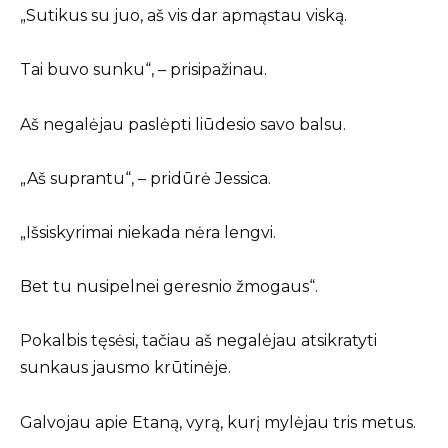
„Sutikus su juo, aš vis dar apmąstau viską.
Tai buvo sunku“, – prisipažinau.
Aš negalėjau paslėpti liūdesio savo balsu.
„Aš suprantu“, – pridūrė Jessica.
„Išsiskyrimai niekada nėra lengvi.
Bet tu nusipelnei geresnio žmogaus“.
Pokalbis tęsėsi, tačiau aš negalėjau atsikratyti
sunkaus jausmo krūtinėje.
Galvojau apie Etaną, vyrą, kurį mylėjau tris metus.