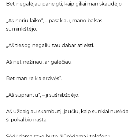
Bet negalėjau paneigti, kaip giliai man skaudėjo.
„Aš noriu laiko“, – pasakiau, mano balsas
suminkštėjo.
„Aš tiesiog negaliu tau dabar atleisti.
Aš net nežinau, ar galėčiau.
Bet man reikia erdvės“.
„Aš suprantu“, – ji sušnibždėjo.
Aš užbaigiau skambutį, jaučiu, kaip sunkiai nusėda
ši pokalbio našta.
Sėdėdama savo bute, žiūrėdama į telefoną,