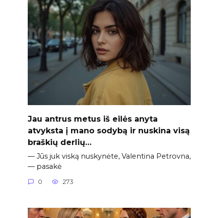
Jau antrus metus iš eilės anyta
atvyksta į mano sodybą ir nuskina visą
braškių derlių…
— Jūs juk viską nuskynėte, Valentina Petrovna,
— pasakė
0
273