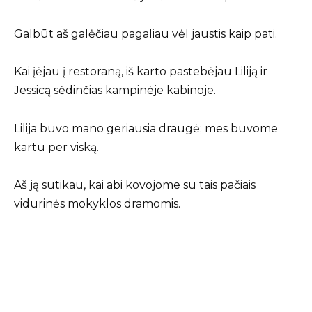
Galbūt aš galėčiau pagaliau vėl jaustis kaip pati.
Kai įėjau į restoraną, iš karto pastebėjau Liliją ir
Jessicą sėdinčias kampinėje kabinoje.
Lilija buvo mano geriausia draugė; mes buvome
kartu per viską.
Aš ją sutikau, kai abi kovojome su tais pačiais
vidurinės mokyklos dramomis.