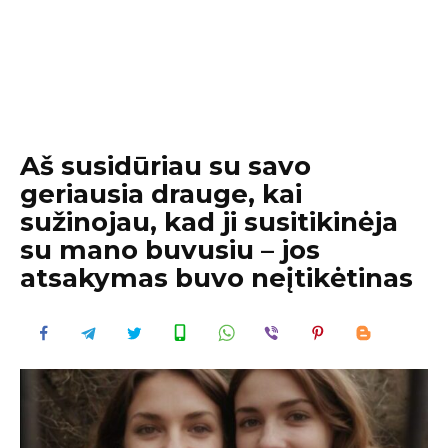
Aš susidūriau su savo
geriausia drauge, kai
sužinojau, kad ji susitikinėja
su mano buvusiu – jos
atsakymas buvo neįtikėtinas