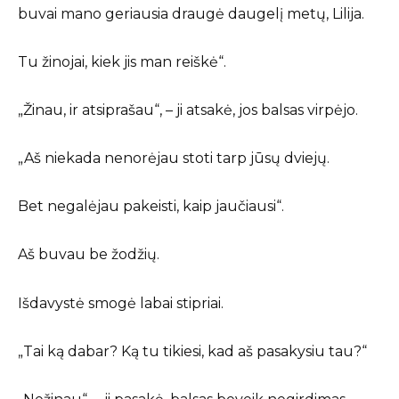
buvai mano geriausia draugė daugelį metų, Lilija.
Tu žinojai, kiek jis man reiškė“.
„Žinau, ir atsiprašau“, – ji atsakė, jos balsas virpėjo.
„Aš niekada nenorėjau stoti tarp jūsų dviejų.
Bet negalėjau pakeisti, kaip jaučiausi“.
Aš buvau be žodžių.
Išdavystė smogė labai stipriai.
„Tai ką dabar? Ką tu tikiesi, kad aš pasakysiu tau?“