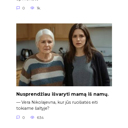
0
1k.
Nusprendžiau išvaryti mamą iš namų.
— Vera Nikolajevna, kur jūs ruošiatės eiti
tokiame šaltyje?
0
634