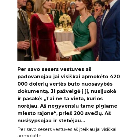
Per savo sesers vestuves aš
padovanojau jai visiškai apmokėto 420
000 dolerių vertės buto nuosavybės
dokumentą. Ji pažvelgė į jį, nusijuokė
ir pasakė: „Tai ne ta vieta, kurios
norėjau. Aš negyvensiu tame pigiame
miesto rajone“, prieš 200 svečių. Aš
nusišypsojau ir stebėjau…
Per savo sesers vestuves aš įteikiau jai visiškai
apmokėto