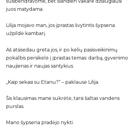
susibendravome, bet šiandien vakare džiaugiausi
juos matydama.
Lilija mojavo man, jos įprastas švytintis šypsena
užpildė kambarį.
Aš atsisėdau greta jos, ir po kelių pasisveikinimų
pokalbis persikėlė į įprastas temas: darbą, gyvenimo
naujienas ir naujas santykius.
„Kaip sekasi su Etanu?“ – paklausė Lilija.
Šis klausimas mane sukrėtė, tarsi šaltas vandens
purslas.
Mano šypsena pradėjo nykti.