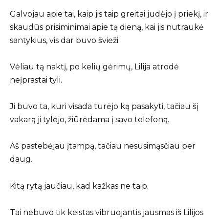
Galvojau apie tai, kaip jis taip greitai judėjo į priekį, ir
skaudūs prisiminimai apie tą dieną, kai jis nutraukė
santykius, vis dar buvo švieži.
Vėliau tą naktį, po kelių gėrimų, Lilija atrodė
neįprastai tyli.
Ji buvo ta, kuri visada turėjo ką pasakyti, tačiau šį
vakarą ji tylėjo, žiūrėdama į savo telefoną.
Aš pastebėjau įtampą, tačiau nesusimąsčiau per
daug.
Kitą rytą jaučiau, kad kažkas ne taip.
Tai nebuvo tik keistas vibruojantis jausmas iš Lilijos