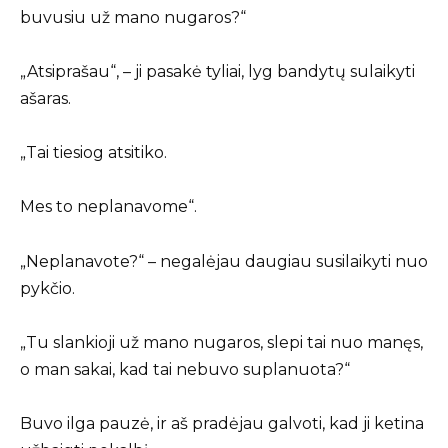
buvusiu už mano nugaros?“
„Atsiprašau“, – ji pasakė tyliai, lyg bandytų sulaikyti
ašaras.
„Tai tiesiog atsitiko.
Mes to neplanavome“.
„Neplanavote?“ – negalėjau daugiau susilaikyti nuo
pykčio.
„Tu slankioji už mano nugaros, slepi tai nuo manęs,
o man sakai, kad tai nebuvo suplanuota?“
Buvo ilga pauzė, ir aš pradėjau galvoti, kad ji ketina