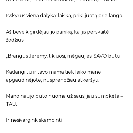
Išskyrus vieną dalyką: laišką, priklijuotą prie lango.
Aš beveik girdėjau jo paniką, kai jis perskaitė
žodžius:
„Brangus Jeremy, tikiuosi, mėgaujiesi SAVO butu.
Kadangi tu ir tavo mama tiek laiko mane
apgaudinėjote, nusprendžiau atkeršyti.
Mano naujo buto nuoma už sausį jau sumokėta –
TAU.
Ir nesivargink skambinti.