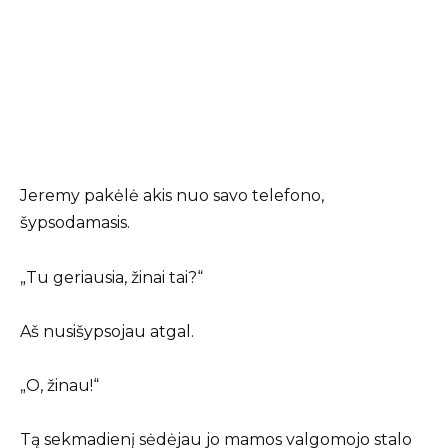
Jeremy pakėlė akis nuo savo telefono,
šypsodamasis.
„Tu geriausia, žinai tai?“
Aš nusišypsojau atgal.
„O, žinau!“
Tą sekmadienį sėdėjau jo mamos valgomojo stalo