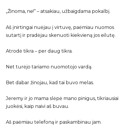
„Žinoma, ne!“ – atsakiau, užbaigdama pokalbį.
Aš įnirtingai nuėjau į virtuvę, paėmiau nuomos
sutartį ir pradėjau skenuoti kiekvieną jos eilutę.
Atrodė tikra – per daug tikra.
Net turėjo tariamo nuomotojo vardą.
Bet dabar žinojau, kad tai buvo melas.
Jeremy ir jo mama slėpė mano pinigus, tikriausiai
juokėsi, kaip naivi aš buvau.
Aš paėmiau telefoną ir paskambinau jam.