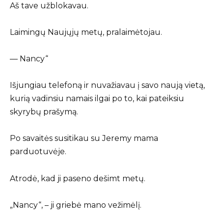
Aš tave užblokavau.
Laimingų Naujųjų metų, pralaimėtojau.
— Nancy“
Išjungiau telefoną ir nuvažiavau į savo naują vietą,
kurią vadinsiu namais ilgai po to, kai pateiksiu
skyrybų prašymą.
Po savaitės susitikau su Jeremy mama
parduotuvėje.
Atrodė, kad ji paseno dešimt metų.
„Nancy“, – ji griebė mano vežimėlį.