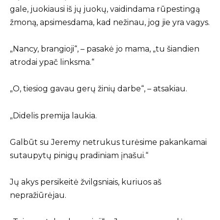
gale, juokiausi iš jų juokų, vaidindama rūpestingą
žmoną, apsimesdama, kad nežinau, jog jie yra vagys.
„Nancy, brangioji“, – pasakė jo mama, „tu šiandien
atrodai ypač linksma.“
„O, tiesiog gavau gerų žinių darbe“, – atsakiau.
„Didelis premija laukia.
Galbūt su Jeremy netrukus turėsime pakankamai
sutaupytų pinigų pradiniam įnašui.“
Jų akys persikeitė žvilgsniais, kuriuos aš
nepražiūrėjau.