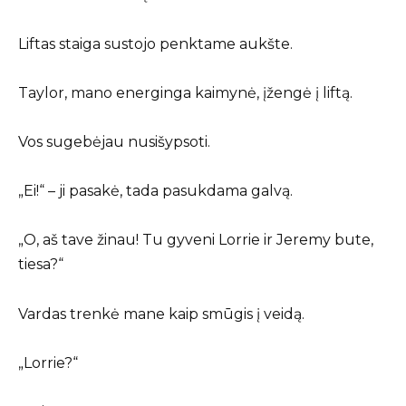
Liftas staiga sustojo penktame aukšte.
Taylor, mano energinga kaimynė, įžengė į liftą.
Vos sugebėjau nusišypsoti.
„Ei!“ – ji pasakė, tada pasukdama galvą.
„O, aš tave žinau! Tu gyveni Lorrie ir Jeremy bute,
tiesa?“
Vardas trenkė mane kaip smūgis į veidą.
„Lorrie?“