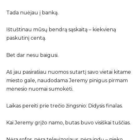
Tada nuėjau į banką.
Ištuštinau mūsų bendrą sąskaitą – kiekvieną
paskutinį centą.
Bet dar nesu baigusi.
Aš jau pasirašiau nuomos sutartį savo vietai kitame
miesto gale, naudodama Jeremy pinigus pirmam
mėnesio nuomai sumokėti.
Laikas pereiti prie trečio žingsnio: Didysis finalas.
Kai Jeremy grįžo namo, butas buvo visiškai tuščias.
Nėra sofos, nėra televizoriaus, nėra indų – nieko.