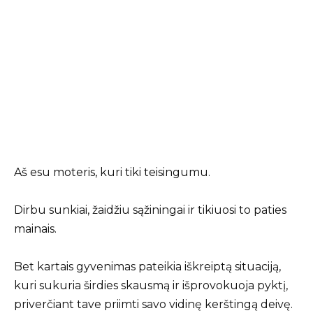
Aš esu moteris, kuri tiki teisingumu.
Dirbu sunkiai, žaidžiu sąžiningai ir tikiuosi to paties
mainais.
Bet kartais gyvenimas pateikia iškreiptą situaciją,
kuri sukuria širdies skausmą ir išprovokuoja pyktį,
priverčiant tave priimti savo vidinę kerštingą deivę.