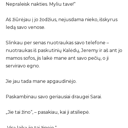
Nepraleisk nakties. Myliu tave!“
Aš žiūrėjau į jo žodžius, nejusdama nieko, išskyrus
ledą savo venose.
Slinkau per senas nuotraukas savo telefone –
nuotraukas iš paskutinių Kalėdų, Jeremy ir aš ant jo
mamos sofos, jis laikė mane ant savo pečių, o ji
serviravo egno.
Jie jau tada mane apgaudinėjo.
Paskambinau savo geriausiai draugei Sarai.
„Jie tai žino“, – pasakiau, kai ji atsiliepė.
„Visą laiką jie tai žinojo.“