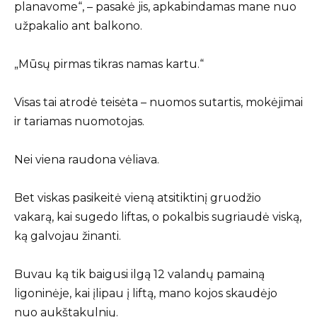
planavome“, – pasakė jis, apkabindamas mane nuo
užpakalio ant balkono.
„Mūsų pirmas tikras namas kartu.“
Visas tai atrodė teisėta – nuomos sutartis, mokėjimai
ir tariamas nuomotojas.
Nei viena raudona vėliava.
Bet viskas pasikeitė vieną atsitiktinį gruodžio
vakarą, kai sugedo liftas, o pokalbis sugriaudė viską,
ką galvojau žinanti.
Buvau ką tik baigusi ilgą 12 valandų pamainą
ligoninėje, kai įlipau į liftą, mano kojos skaudėjo
nuo aukštakulnių.