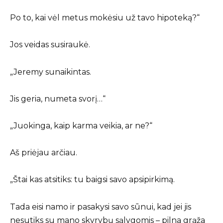
Po to, kai vėl metus mokėsiu už tavo hipoteką?“
Jos veidas susiraukė.
„Jeremy sunaikintas.
Jis geria, numeta svorį…“
„Juokinga, kaip karma veikia, ar ne?“
Aš priėjau arčiau.
„Štai kas atsitiks: tu baigsi savo apsipirkimą.
Tada eisi namo ir pasakysi savo sūnui, kad jei jis
nesutiks su mano skyrybų sąlygomis – pilna grąža