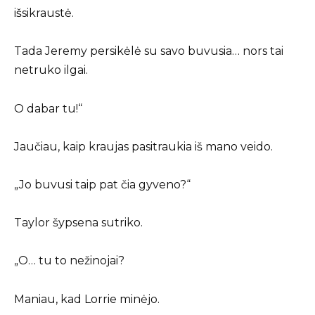
išsikraustė.
Tada Jeremy persikėlė su savo buvusia… nors tai
netruko ilgai.
O dabar tu!“
Jaučiau, kaip kraujas pasitraukia iš mano veido.
„Jo buvusi taip pat čia gyveno?“
Taylor šypsena sutriko.
„O… tu to nežinojai?
Maniau, kad Lorrie minėjo.