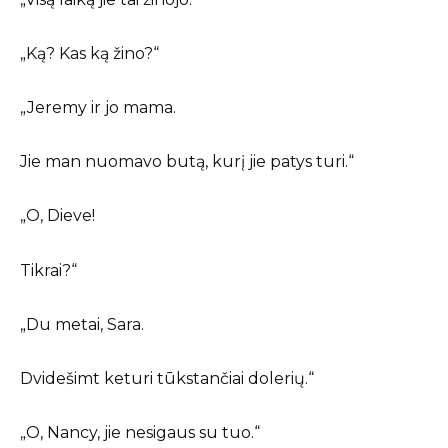
„Ką? Kas ką žino?“
„Jeremy ir jo mama.
Jie man nuomavo butą, kurį jie patys turi.“
„O, Dieve!
Tikrai?“
„Du metai, Sara.
Dvidešimt keturi tūkstančiai dolerių.“
„O, Nancy, jie nesigaus su tuo.“