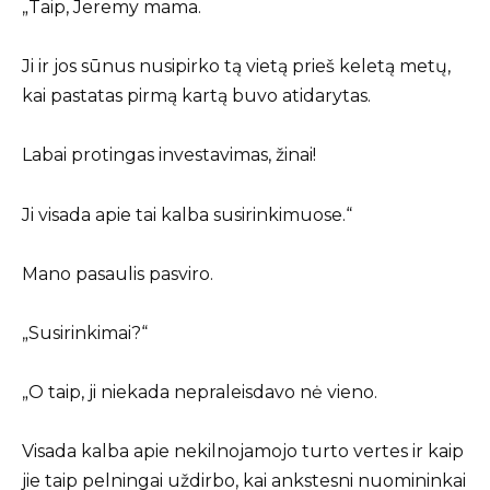
„Taip, Jeremy mama.
Ji ir jos sūnus nusipirko tą vietą prieš keletą metų,
kai pastatas pirmą kartą buvo atidarytas.
Labai protingas investavimas, žinai!
Ji visada apie tai kalba susirinkimuose.“
Mano pasaulis pasviro.
„Susirinkimai?“
„O taip, ji niekada nepraleisdavo nė vieno.
Visada kalba apie nekilnojamojo turto vertes ir kaip
jie taip pelningai uždirbo, kai ankstesni nuomininkai