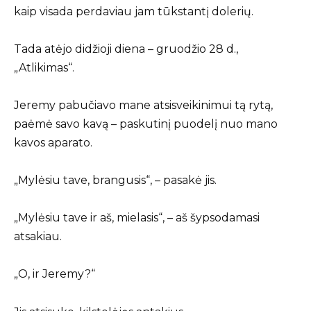
kaip visada perdaviau jam tūkstantį dolerių.
Tada atėjo didžioji diena – gruodžio 28 d.,
„Atlikimas“.
Jeremy pabučiavo mane atsisveikinimui tą rytą,
paėmė savo kavą – paskutinį puodelį nuo mano
kavos aparato.
„Mylėsiu tave, brangusis“, – pasakė jis.
„Mylėsiu tave ir aš, mielasis“, – aš šypsodamasi
atsakiau.
„O, ir Jeremy?“