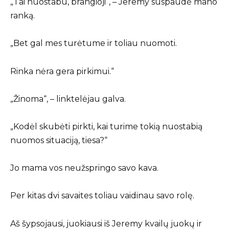
„Tai nuostabu, brangioji“, – Jeremy suspaudė mano
ranką.
„Bet gal mes turėtume ir toliau nuomoti.
Rinka nėra gera pirkimui.“
„Žinoma“, – linktelėjau galva.
„Kodėl skubėti pirkti, kai turime tokią nuostabią
nuomos situaciją, tiesa?“
Jo mama vos neužspringo savo kava.
Per kitas dvi savaites toliau vaidinau savo rolę.
Aš šypsojausi, juokiausi iš Jeremy kvailų juokų ir