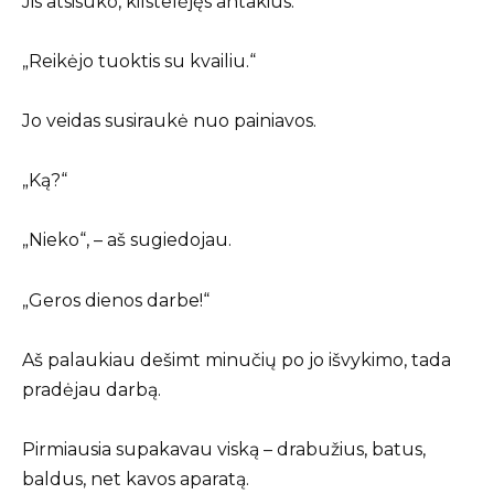
Jis atsisuko, kilstelėjęs antakius.
„Reikėjo tuoktis su kvailiu.“
Jo veidas susiraukė nuo painiavos.
„Ką?“
„Nieko“, – aš sugiedojau.
„Geros dienos darbe!“
Aš palaukiau dešimt minučių po jo išvykimo, tada
pradėjau darbą.
Pirmiausia supakavau viską – drabužius, batus,
baldus, net kavos aparatą.