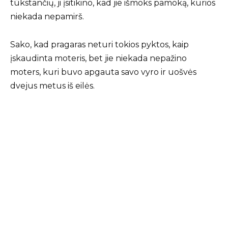
tūkstančių, ji įsitikino, kad jie išmoks pamoką, kurios
niekada nepamirš.
Sako, kad pragaras neturi tokios pyktos, kaip
įskaudinta moteris, bet jie niekada nepažino
moters, kuri buvo apgauta savo vyro ir uošvės
dvejus metus iš eilės.