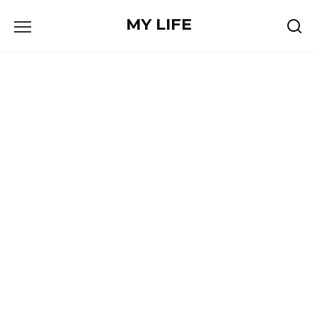
Skip
MY LIFE
to
content