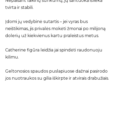
Nepaisant laikinų sunkumų, jų santuoka išlieka
tvirta ir stabili.
Įdomi jų vedybinė sutartis – jei vyras bus
neištikimas, jis privalės mokėti žmonai po milijoną
dolerių už kiekvienus kartu praleistus metus.
Catherine figūra leidžia jai spindėti raudonuoju
kilimu.
Geltonosios spaudos puslapiuose dažnai pasirodo
jos nuotraukos su gilia iškirpte ir atvirais drabužiais.