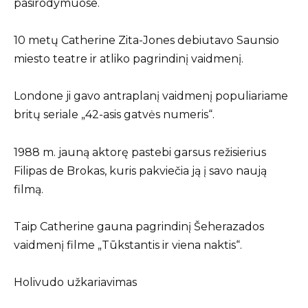
pasirodymuose.
10 metų Catherine Zita-Jones debiutavo Saunsio
miesto teatre ir atliko pagrindinį vaidmenį.
Londone ji gavo antraplanį vaidmenį populiariame
britų seriale „42-asis gatvės numeris“.
1988 m. jauną aktorę pastebi garsus režisierius
Filipas de Brokas, kuris pakviečia ją į savo naują
filmą.
Taip Catherine gauna pagrindinį Šeherazados
vaidmenį filme „Tūkstantis ir viena naktis“.
Holivudo užkariavimas