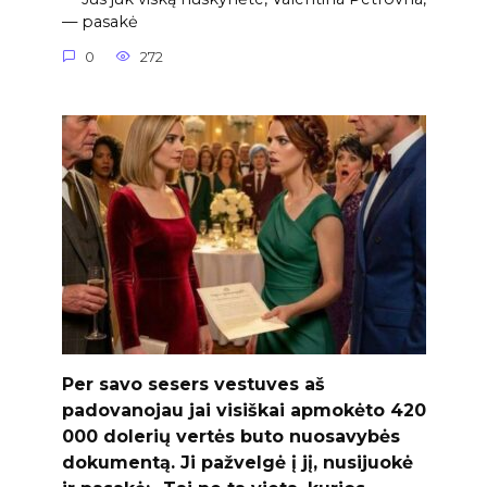
— pasakė
0
272
Per savo sesers vestuves aš
padovanojau jai visiškai apmokėto 420
000 dolerių vertės buto nuosavybės
dokumentą. Ji pažvelgė į jį, nusijuokė