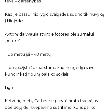
tėvai – garsenybės.
Kad jie pasaulinio lygio žvaigždės, sužino tik nuvykę
į Niujorką.
Aktorė dalyvauja atviroje fotosesijoje žurnalui
„Allure“.
Tuo metu jai – 40 metų.
Ji prisipažįsta žurnalistams, kad nesigėdija savo
kūno ir kad figūrą palaiko šokiais.
Liga
Ketverių metų Catherine patyrė rimtą trachėjos
operaciją dėl kvėpavimo sutrikimo, kuris paliko