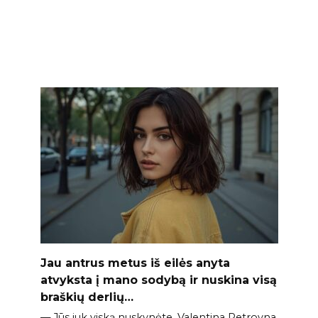
Jau antrus metus iš eilės anyta
atvyksta į mano sodybą ir nuskina visą
braškių derlių…
— Jūs juk viską nuskynėte, Valentina Petrovna,