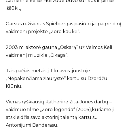
Catherine kelias Holivude buvo sunkus ir pilnas
iššūkių.
Garsus režisierius Spielbergas pasiūlo jai pagrindinį
vaidmenį projekte „Zoro kaukė“.
2003 m. aktorė gauna „Oskarą“ už Velmos Keli
vaidmenį miuzikle „Čikaga“.
Tais pačiais metais ji filmavosi juostoje
„Nepakenčiama žiaurystė“ kartu su Džordžu
Klūniu.
Vienas ryškiausių Katherine Zita-Jones darbų –
vaidmuo filme „Zoro legenda“ (2005),kuriame ji
atskleidžia savo aktorinį talentą kartu su
Antonijumi Banderasu.