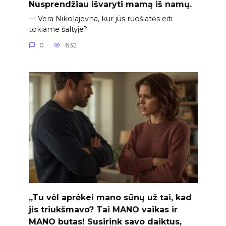
Nusprendžiau išvaryti mamą iš namų.
— Vera Nikolajevna, kur jūs ruošiatės eiti
tokiame šaltyje?
0
632
„Tu vėl aprėkei mano sūnų už tai, kad
jis triukšmavo? Tai MANO vaikas ir
MANO butas! Susirink savo daiktus,