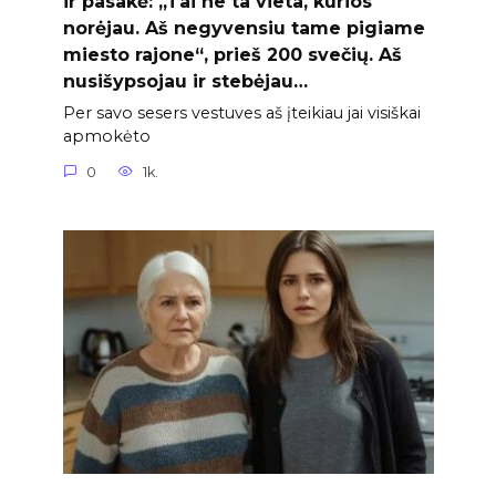
ir pasakė: „Tai ne ta vieta, kurios
norėjau. Aš negyvensiu tame pigiame
miesto rajone“, prieš 200 svečių. Aš
nusišypsojau ir stebėjau…
Per savo sesers vestuves aš įteikiau jai visiškai
apmokėto
0
1k.