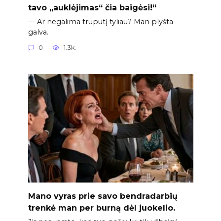
tavo „auklėjimas“ čia baigėsi!“
— Ar negalima truputį tyliau? Man plyšta
galva.
0
1.3k.
Mano vyras prie savo bendradarbių
trenkė man per burną dėl juokelio.