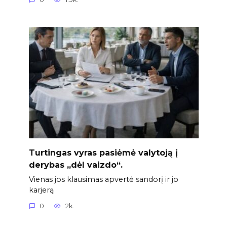
Turtingas vyras pasiėmė valytoją į
derybas „dėl vaizdo“.
Vienas jos klausimas apvertė sandorį ir jo
karjerą
0
2k.