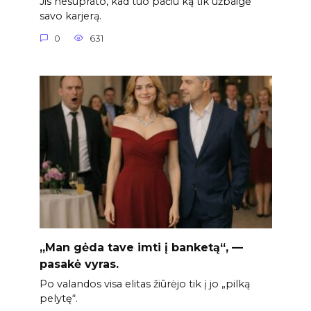
Jis nesuprato, kad tuo pačiu ką tik užbaigė
savo karjerą.
0
631
„Man gėda tave imti į banketą“, —
pasakė vyras.
Po valandos visa elitas žiūrėjo tik į jo „pilką
pelytę“.