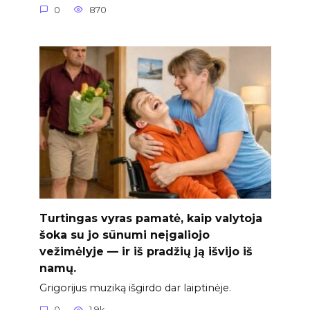
0
870
Turtingas vyras pamatė, kaip valytoja
šoka su jo sūnumi neįgaliojo
vežimėlyje — ir iš pradžių ją išvijo iš
namų.
Grigorijus muziką išgirdo dar laiptinėje.
0
1.9k.