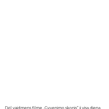
Dėl vaidmens filme „Gyvenimo skonis“ ji visą dieną