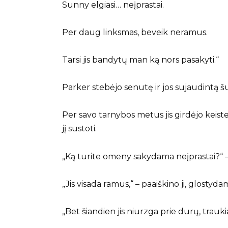
Sunny elgiasi… neįprastai.
Per daug linksmas, beveik neramus.
Tarsi jis bandytų man ką nors pasakyti.“
Parker stebėjo senutę ir jos sujaudintą šu
Per savo tarnybos metus jis girdėjo keis
jį sustoti.
„Ką turite omeny sakydama neįprastai?“ – 
„Jis visada ramus,“ – paaiškino ji, glosty
„Bet šiandien jis niurzga prie durų, trau