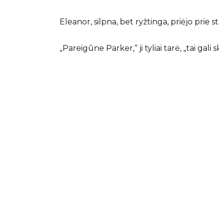
Eleanor, silpna, bet ryžtinga, priėjo prie st
„Pareigūne Parker,“ ji tyliai tarė, „tai gali