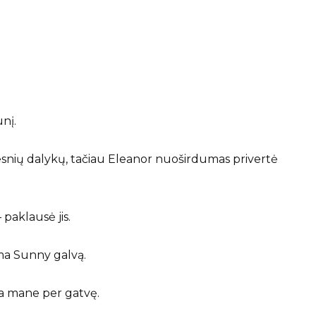
nį.
tesnių dalykų, tačiau Eleanor nuoširdumas privertė
paklausė jis.
dama Sunny galvą.
kia mane per gatvę.