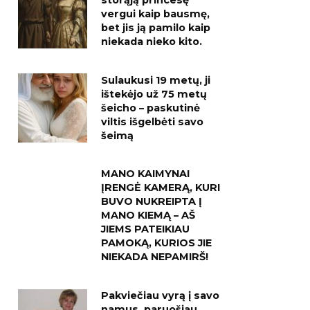
storąją princesę
vergui kaip bausmę,
bet jis ją pamilo kaip
niekada nieko kito.
Sulaukusi 19 metų, ji
ištekėjo už 75 metų
šeicho – paskutinė
viltis išgelbėti savo
šeimą
MANO KAIMYNAI
ĮRENGĖ KAMERĄ, KURI
BUVO NUKREIPTA Į
MANO KIEMĄ – AŠ
JIEMS PATEIKIAU
PAMOKĄ, KURIOS JIE
NIEKADA NEPAMIRŠ!
Pakviečiau vyrą į savo
namus, paruošiau