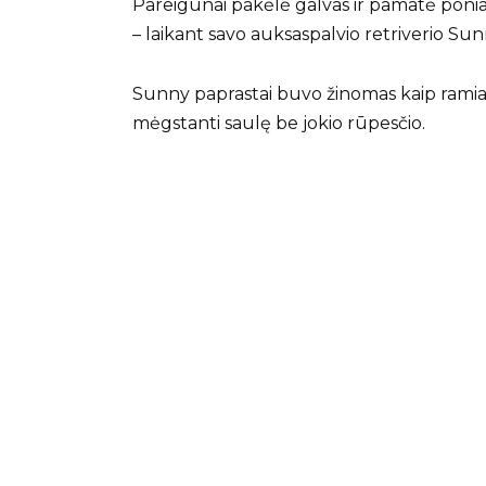
Pareigūnai pakėlė galvas ir pamatė poni
– laikant savo auksaspalvio retriverio Sun
Sunny paprastai buvo žinomas kaip ramiaus
mėgstanti saulę be jokio rūpesčio.