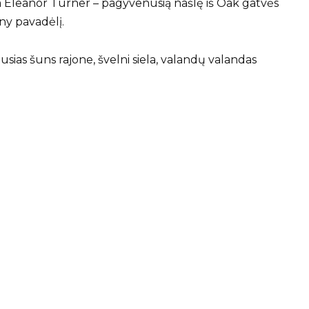
a Eleanor Turner – pagyvenusią našlę iš Oak gatvės
ny pavadėlį.
ias šuns rajone, švelni siela, valandų valandas