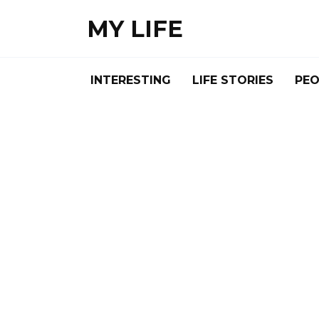
Skip
MY LIFE
to
content
INTERESTING
LIFE STORIES
PEO