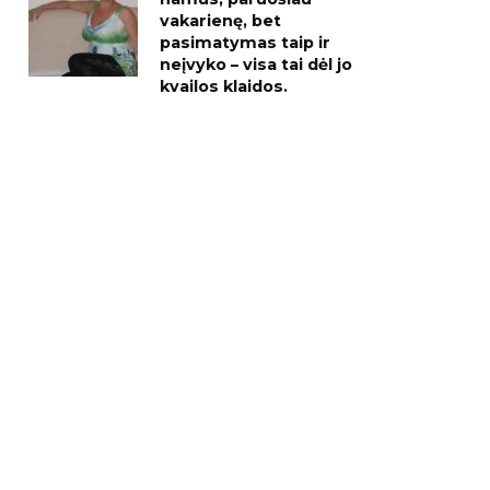
vakarienę, bet
pasimatymas taip ir
neįvyko – visa tai dėl jo
kvailos klaidos.