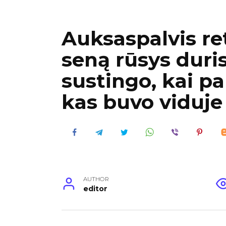
Auksaspalvis ret
seną rūsys duris
sustingo, kai pa
kas buvo viduje
AUTHOR
editor