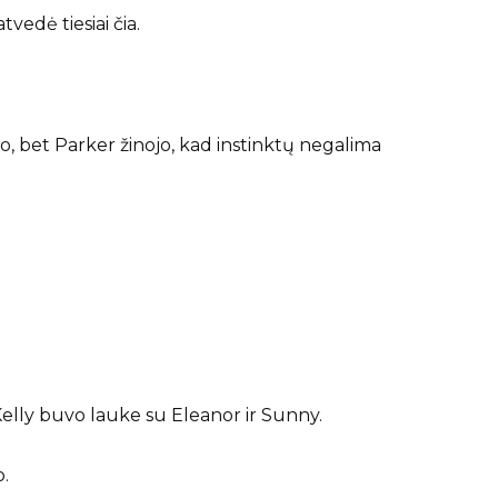
atvedė tiesiai čia.
o, bet Parker žinojo, kad instinktų negalima
Kelly buvo lauke su Eleanor ir Sunny.
o.