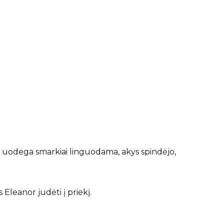
 – uodega smarkiai linguodama, akys spindėjo,
s Eleanor judėti į priekį.