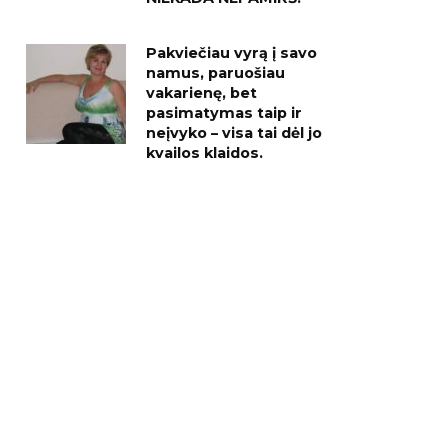
Pakviečiau vyrą į savo
namus, paruošiau
vakarienę, bet
pasimatymas taip ir
neįvyko – visa tai dėl jo
kvailos klaidos.