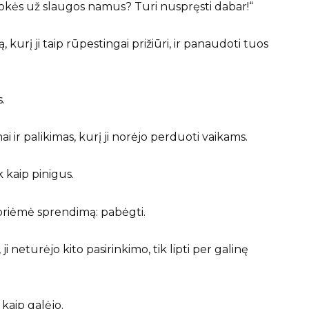
mokės už slaugos namus? Turi nuspręsti dabar!“
kurį ji taip rūpestingai prižiūri, ir panaudoti tuos
.
 ir palikimas, kurį ji norėjo perduoti vaikams.
k kaip pinigus.
i priėmė sprendimą: pabėgti.
 neturėjo kito pasirinkimo, tik lipti per galinę
kaip galėjo.