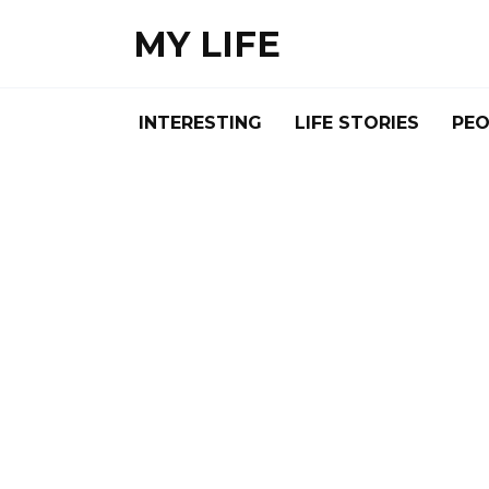
Skip
MY LIFE
to
content
INTERESTING
LIFE STORIES
PEO