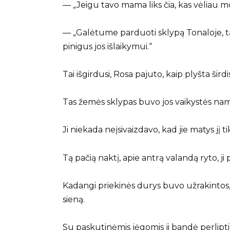
— „Jeigu tavo mama liks čia, kas vėliau 
— „Galėtume parduoti sklypą Tonaloje, tą, 
pinigus jos išlaikymui.“
Tai išgirdusi, Rosa pajuto, kaip plyšta širdis
Tas žemės sklypas buvo jos vaikystės namai
Ji niekada neįsivaizdavo, kad jie matys jį ti
Tą pačią naktį, apie antrą valandą ryto, j
Kadangi priekinės durys buvo užrakintos, ji
sieną.
Su paskutinėmis jėgomis ji bandė perlipti 