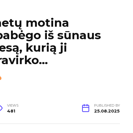
metų motina
 pabėgo iš sūnaus
są, kurią ji
pravirko…
VIEWS
PUBLISHED BY
481
25.08.2025