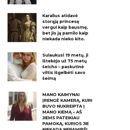
Karalius atidavė
storąją princesę
vergui kaip bausmę,
bet jis ją pamilo kaip
niekada nieko kito.
Sulaukusi 19 metų, ji
ištekėjo už 75 metų
šeicho – paskutinė
viltis išgelbėti savo
šeimą
MANO KAIMYNAI
ĮRENGĖ KAMERĄ, KURI
BUVO NUKREIPTA Į
MANO KIEMĄ – AŠ
JIEMS PATEIKIAU
PAMOKĄ, KURIOS JIE
NIEKADA NEPAMIRŠ!