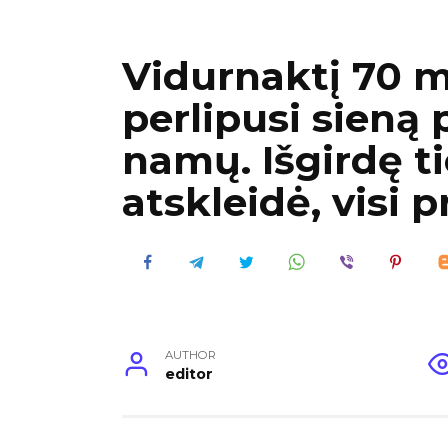
Vidurnaktį 70 
perlipusi sieną
namų. Išgirdę tie
atskleidė, visi 
AUTHOR
editor