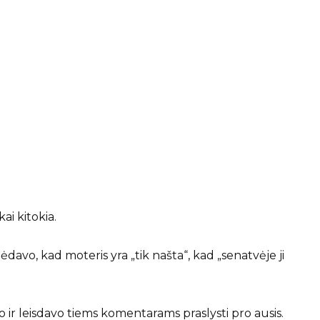
ai kitokia.
davo, kad moteris yra „tik našta“, kad „senatvėje ji
vo ir leisdavo tiems komentarams praslysti pro ausis.