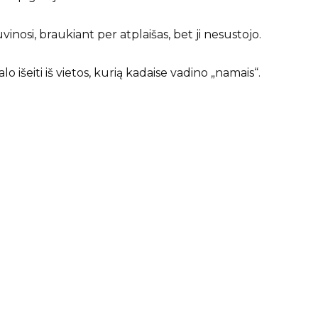
uvinosi, braukiant per atplaišas, bet ji nesustojo.
valo išeiti iš vietos, kurią kadaise vadino „namais“.