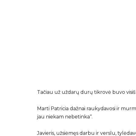
Tačiau už uždarų durų tikrovė buvo visišk
Marti Patricia dažnai raukydavosi ir murmė
jau niekam nebetinka“.
Javieris, užsiėmęs darbu ir verslu, tylėda