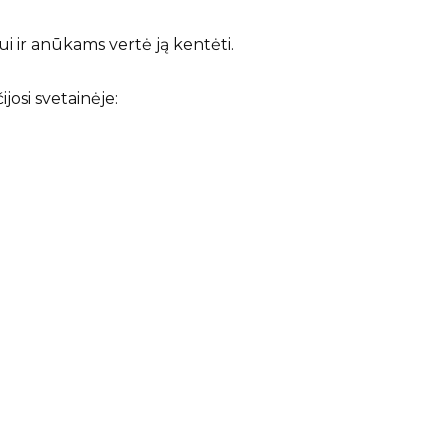
ui ir anūkams vertė ją kentėti.
josi svetainėje: