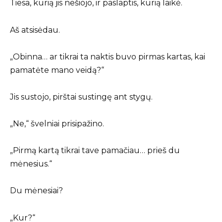
Tiesa, kurią jis nešiojo, ir paslaptis, kurią laikė.
Aš atsisėdau.
„Obinna… ar tikrai ta naktis buvo pirmas kartas, kai
pamatėte mano veidą?“
Jis sustojo, pirštai sustingę ant stygų.
„Ne,“ švelniai prisipažino.
„Pirmą kartą tikrai tave pamačiau… prieš du
mėnesius.“
Du mėnesiai?
„Kur?“