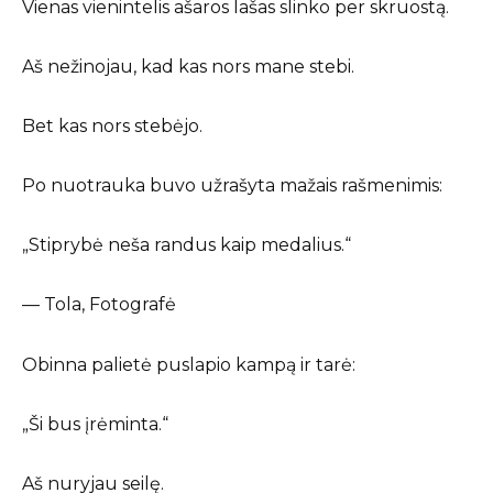
Vienas vienintelis ašaros lašas slinko per skruostą.
Aš nežinojau, kad kas nors mane stebi.
Bet kas nors stebėjo.
Po nuotrauka buvo užrašyta mažais rašmenimis:
„Stiprybė neša randus kaip medalius.“
— Tola, Fotografė
Obinna palietė puslapio kampą ir tarė:
„Ši bus įrėminta.“
Aš nuryjau seilę.