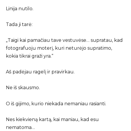
Linija nutilo.
Tada ji tarė:
„Taigi kai pamačiau tave vestuvėse… supratau, kad
fotografuoju moterį, kuri neturėjo supratimo,
kokia tikrai graži yra.“
Aš padėjau ragelį ir pravirkau.
Ne iš skausmo.
O iš gijimo, kurio niekada nemaniau rasianti.
Nes kiekvieną kartą, kai maniau, kad esu
nematoma…