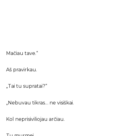
Mačiau tave.“
Aš pravirkau.
„Tai tu supratai?“
„Nebuvau tikras… ne visiškai.
Kol neprisiviliojau arčiau.
Tu murmei.