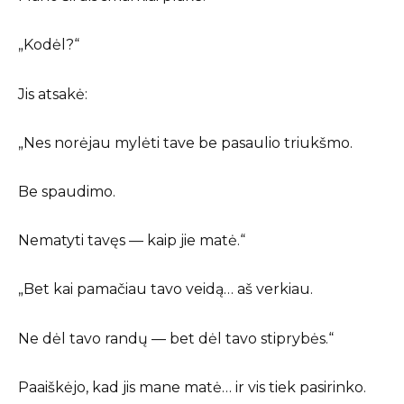
„Kodėl?“
Jis atsakė:
„Nes norėjau mylėti tave be pasaulio triukšmo.
Be spaudimo.
Nematyti tavęs — kaip jie matė.“
„Bet kai pamačiau tavo veidą… aš verkiau.
Ne dėl tavo randų — bet dėl tavo stiprybės.“
Paaiškėjo, kad jis mane matė… ir vis tiek pasirinko.