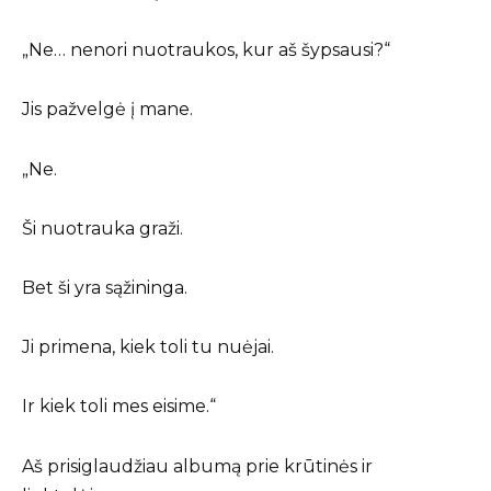
„Ne… nenori nuotraukos, kur aš šypsausi?“
Jis pažvelgė į mane.
„Ne.
Ši nuotrauka graži.
Bet ši yra sąžininga.
Ji primena, kiek toli tu nuėjai.
Ir kiek toli mes eisime.“
Aš prisiglaudžiau albumą prie krūtinės ir