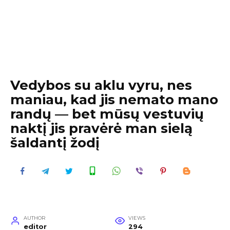
Vedybos su aklu vyru, nes
maniau, kad jis nemato mano
randų — bet mūsų vestuvių
naktį jis pravėrė man sielą
šaldantį žodį
AUTHOR
VIEWS
editor
294