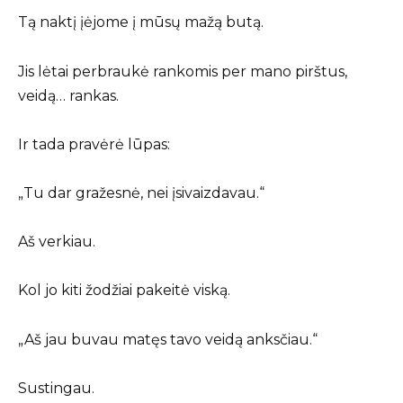
Tą naktį įėjome į mūsų mažą butą.
Jis lėtai perbraukė rankomis per mano pirštus,
veidą… rankas.
Ir tada pravėrė lūpas:
„Tu dar gražesnė, nei įsivaizdavau.“
Aš verkiau.
Kol jo kiti žodžiai pakeitė viską.
„Aš jau buvau matęs tavo veidą anksčiau.“
Sustingau.