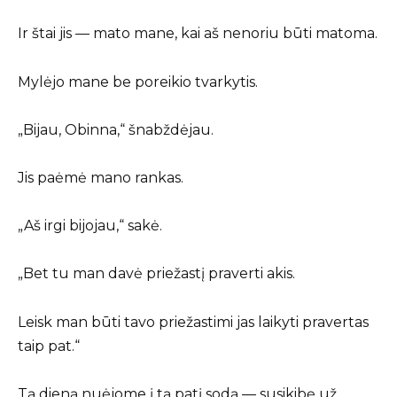
Ir štai jis — mato mane, kai aš nenoriu būti matoma.
Mylėjo mane be poreikio tvarkytis.
„Bijau, Obinna,“ šnabždėjau.
Jis paėmė mano rankas.
„Aš irgi bijojau,“ sakė.
„Bet tu man davė priežastį praverti akis.
Leisk man būti tavo priežastimi jas laikyti pravertas
taip pat.“
Tą dieną nuėjome į tą patį sodą — susikibę už