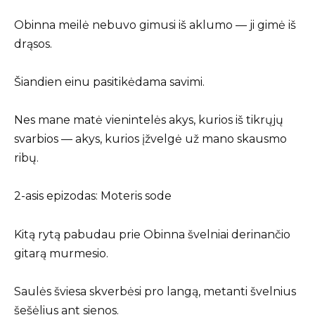
Obinna meilė nebuvo gimusi iš aklumo — ji gimė iš
drąsos.
Šiandien einu pasitikėdama savimi.
Nes mane matė vienintelės akys, kurios iš tikrųjų
svarbios — akys, kurios įžvelgė už mano skausmo
ribų.
2-asis epizodas: Moteris sode
Kitą rytą pabudau prie Obinna švelniai derinančio
gitarą murmesio.
Saulės šviesa skverbėsi pro langą, metanti švelnius
šešėlius ant sienos.