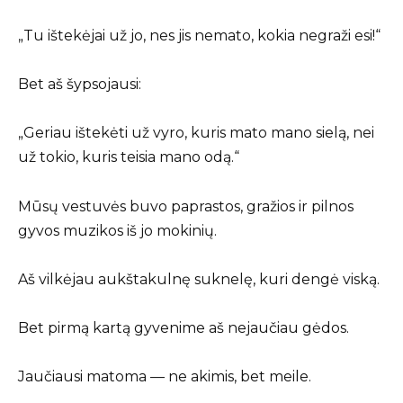
„Tu ištekėjai už jo, nes jis nemato, kokia negraži esi!“
Bet aš šypsojausi:
„Geriau ištekėti už vyro, kuris mato mano sielą, nei
už tokio, kuris teisia mano odą.“
Mūsų vestuvės buvo paprastos, gražios ir pilnos
gyvos muzikos iš jo mokinių.
Aš vilkėjau aukštakulnę suknelę, kuri dengė viską.
Bet pirmą kartą gyvenime aš nejaučiau gėdos.
Jaučiausi matoma — ne akimis, bet meile.