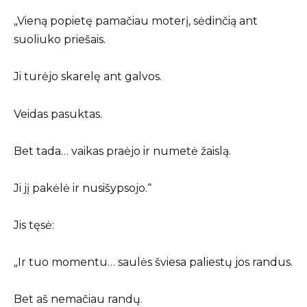
„Vieną popietę pamačiau moterį, sėdinčią ant
suoliuko priešais.
Ji turėjo skarelę ant galvos.
Veidas pasuktas.
Bet tada… vaikas praėjo ir numetė žaislą.
Ji jį pakėlė ir nusišypsojo.“
Jis tęsė:
„Ir tuo momentu… saulės šviesa paliestų jos randus.
Bet aš nemačiau randų.