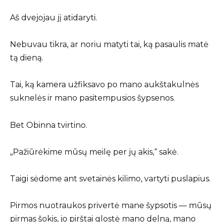
Aš dvejojau jį atidaryti.
Nebuvau tikra, ar noriu matyti tai, ką pasaulis matė
tą dieną.
Tai, ką kamera užfiksavo po mano aukštakulnės
suknelės ir mano pasitempusios šypsenos.
Bet Obinna tvirtino.
„Pažiūrėkime mūsų meilę per jų akis,“ sakė.
Taigi sėdome ant svetainės kilimo, vartyti puslapius.
Pirmos nuotraukos privertė mane šypsotis — mūsų
pirmas šokis, jo pirštai glostė mano delną, mano