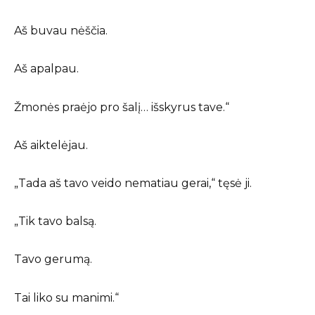
Aš buvau nėščia.
Aš apalpau.
Žmonės praėjo pro šalį… išskyrus tave.“
Aš aiktelėjau.
„Tada aš tavo veido nematiau gerai,“ tęsė ji.
„Tik tavo balsą.
Tavo gerumą.
Tai liko su manimi.“