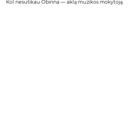
Kol nesutikau Obinna — aklą muzikos mokytoją.