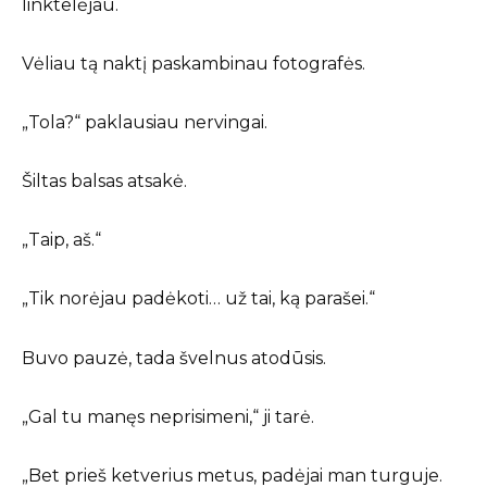
linktelėjau.
Vėliau tą naktį paskambinau fotografės.
„Tola?“ paklausiau nervingai.
Šiltas balsas atsakė.
„Taip, aš.“
„Tik norėjau padėkoti… už tai, ką parašei.“
Buvo pauzė, tada švelnus atodūsis.
„Gal tu manęs neprisimeni,“ ji tarė.
„Bet prieš ketverius metus, padėjai man turguje.