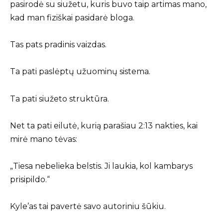
pasirodė su siužetu, kuris buvo taip artimas mano,
kad man fiziškai pasidarė bloga.
Tas pats pradinis vaizdas.
Ta pati paslėptų užuominų sistema.
Ta pati siužeto struktūra.
Net ta pati eilutė, kurią parašiau 2:13 nakties, kai
mirė mano tėvas:
„Tiesa nebelieka belstis. Ji laukia, kol kambarys
prisipildo.“
Kyle’as tai pavertė savo autoriniu šūkiu.