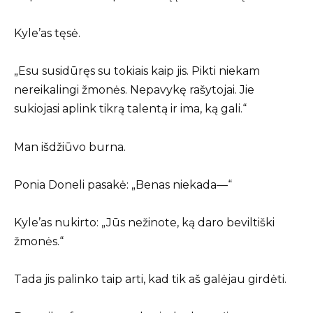
Kyle’as tęsė.
„Esu susidūręs su tokiais kaip jis. Pikti niekam
nereikalingi žmonės. Nepavykę rašytojai. Jie
sukiojasi aplink tikrą talentą ir ima, ką gali.“
Man išdžiūvo burna.
Ponia Doneli pasakė: „Benas niekada—“
Kyle’as nukirto: „Jūs nežinote, ką daro beviltiški
žmonės.“
Tada jis palinko taip arti, kad tik aš galėjau girdėti.