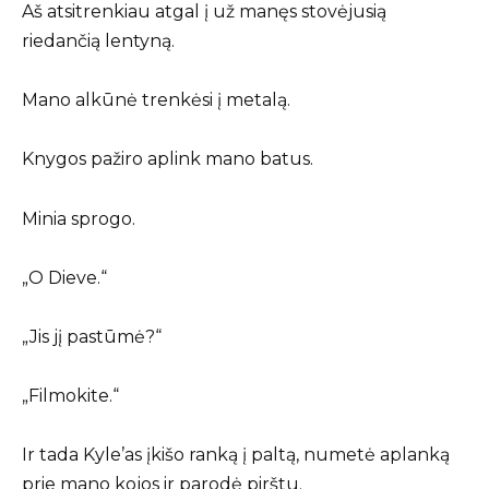
Aš atsitrenkiau atgal į už manęs stovėjusią
riedančią lentyną.
Mano alkūnė trenkėsi į metalą.
Knygos pažiro aplink mano batus.
Minia sprogo.
„O Dieve.“
„Jis jį pastūmė?“
„Filmokite.“
Ir tada Kyle’as įkišo ranką į paltą, numetė aplanką
prie mano kojos ir parodė pirštu.