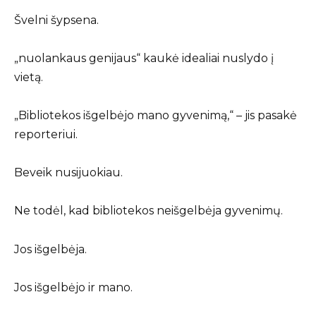
Švelni šypsena.
„nuolankaus genijaus“ kaukė idealiai nuslydo į
vietą.
„Bibliotekos išgelbėjo mano gyvenimą,“ – jis pasakė
reporteriui.
Beveik nusijuokiau.
Ne todėl, kad bibliotekos neišgelbėja gyvenimų.
Jos išgelbėja.
Jos išgelbėjo ir mano.