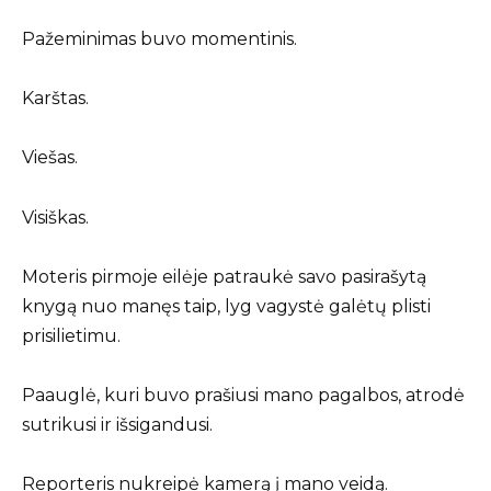
Pažeminimas buvo momentinis.
Karštas.
Viešas.
Visiškas.
Moteris pirmoje eilėje patraukė savo pasirašytą
knygą nuo manęs taip, lyg vagystė galėtų plisti
prisilietimu.
Paauglė, kuri buvo prašiusi mano pagalbos, atrodė
sutrikusi ir išsigandusi.
Reporteris nukreipė kamerą į mano veidą.