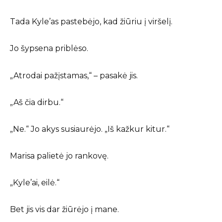
Tada Kyle’as pastebėjo, kad žiūriu į viršelį.
Jo šypsena priblėso.
„Atrodai pažįstamas,“ – pasakė jis.
„Aš čia dirbu.“
„Ne.“ Jo akys susiaurėjo. „Iš kažkur kitur.“
Marisa palietė jo rankovę.
„Kyle’ai, eilė.“
Bet jis vis dar žiūrėjo į mane.