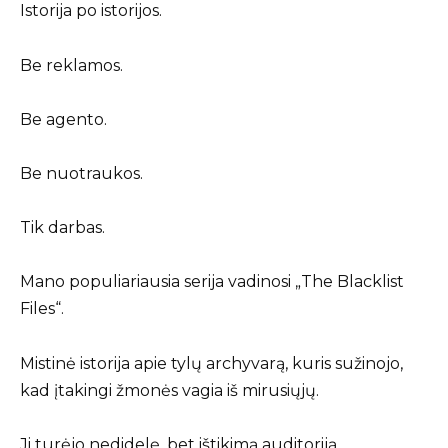
Istorija po istorijos.
Be reklamos.
Be agento.
Be nuotraukos.
Tik darbas.
Mano populiariausia serija vadinosi „The Blacklist
Files“.
Mistinė istorija apie tylų archyvarą, kuris sužinojo,
kad įtakingi žmonės vagia iš mirusiųjų.
Ji turėjo nedidelę, bet ištikimą auditoriją.