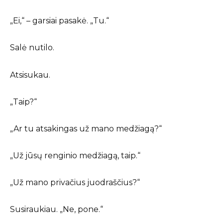
„Ei,“ – garsiai pasakė. „Tu.“
Salė nutilo.
Atsisukau.
„Taip?“
„Ar tu atsakingas už mano medžiagą?“
„Už jūsų renginio medžiagą, taip.“
„Už mano privačius juodraščius?“
Susiraukiau. „Ne, pone.“