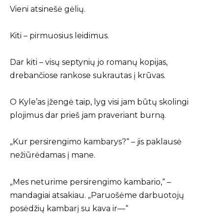
Vieni atsinešė gėlių.
Kiti – pirmuosius leidimus.
Dar kiti – visų septynių jo romanų kopijas,
drebančiose rankose sukrautas į krūvas.
O Kyle’as įžengė taip, lyg visi jam būtų skolingi
plojimus dar prieš jam praveriant burną.
„Kur persirengimo kambarys?“ – jis paklausė
nežiūrėdamas į mane.
„Mes neturime persirengimo kambario,“ –
mandagiai atsakiau. „Paruošėme darbuotojų
posėdžių kambarį su kava ir—“