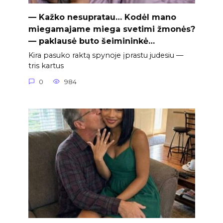
— Kažko nesupratau… Kodėl mano
miegamajame miega svetimi žmonės?
— paklausė buto šeimininkė…
Kira pasuko raktą spynoje įprastu judesiu —
tris kartus
0
984