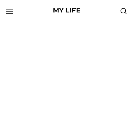
Skip
MY LIFE
to
content