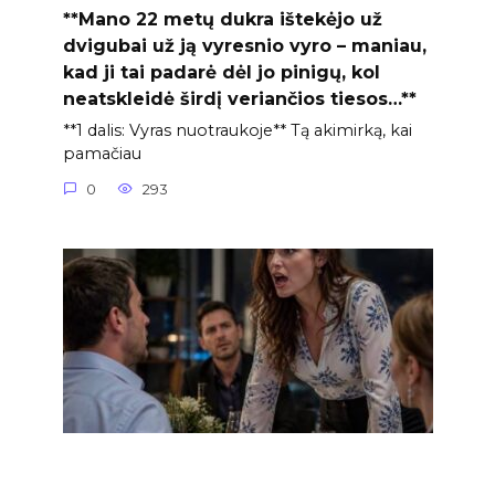
**Mano 22 metų dukra ištekėjo už
dvigubai už ją vyresnio vyro – maniau,
kad ji tai padarė dėl jo pinigų, kol
neatskleidė širdį veriančios tiesos…**
**1 dalis: Vyras nuotraukoje** Tą akimirką, kai
pamačiau
0
293