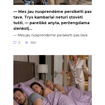
— Mes jau nusprendėme persikelti pas
tave. Trys kambariai neturi stovėti
tušti, — pareiškė anyta, peržengdama
slenkstį…
— Mes jau nusprendėme persikelti pas tave.
0
360