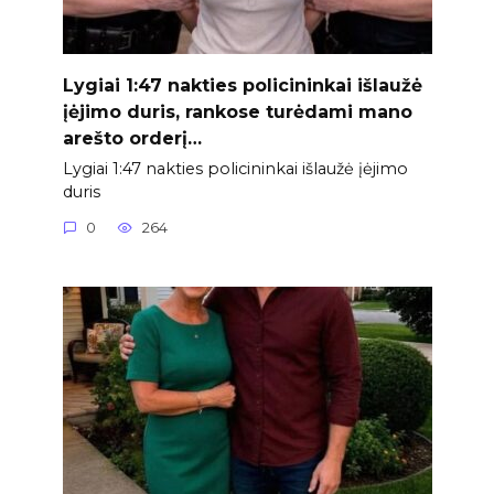
Lygiai 1:47 nakties policininkai išlaužė
įėjimo duris, rankose turėdami mano
arešto orderį…
Lygiai 1:47 nakties policininkai išlaužė įėjimo
duris
0
264