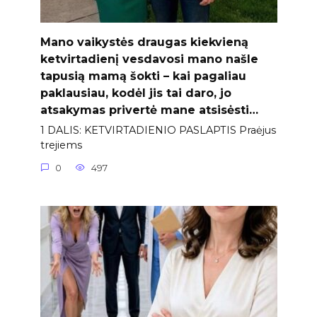
Mano vaikystės draugas kiekvieną
ketvirtadienį vesdavosi mano našle
tapusią mamą šokti – kai pagaliau
paklausiau, kodėl jis tai daro, jo
atsakymas privertė mane atsisėsti…
1 DALIS: KETVIRTADIENIO PASLAPTIS Praėjus
trejiems
0
497