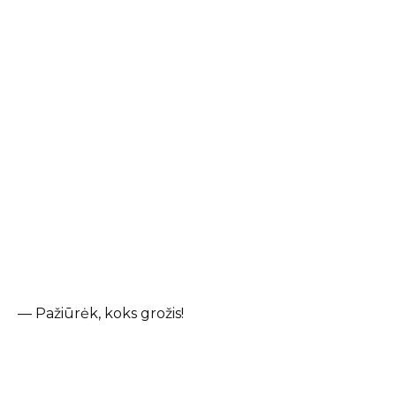
— Pažiūrėk, koks grožis!