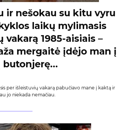
 ir nešokau su kitu vyru
kyklos laikų mylimasis
ų vakarą 1985-aisiais –
aža mergaitė įdėjo man į
ių butonjerę…
s per išleistuvių vakarą pabučiavo mane į kaktą ir
iau jo niekada nemačiau.