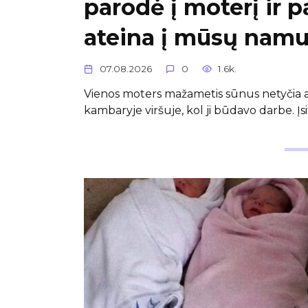
parodė į moterį ir p
ateina į mūsų namus
07.08.2026
0
1.6k.
Vienos moters mažametis sūnus netyčia at
kambaryje viršuje, kol ji būdavo darbe. Įsi