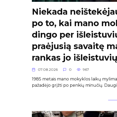
Niekada neištekėjau
po to, kai mano mo
dingo per išleistuvi
praėjusią savaitę m
rankas jo išleistuv
07.08.2026
0
967
1985 metais mano mokyklos laikų mylimasi
pažadėjo grįžti po penkių minučių. Daug