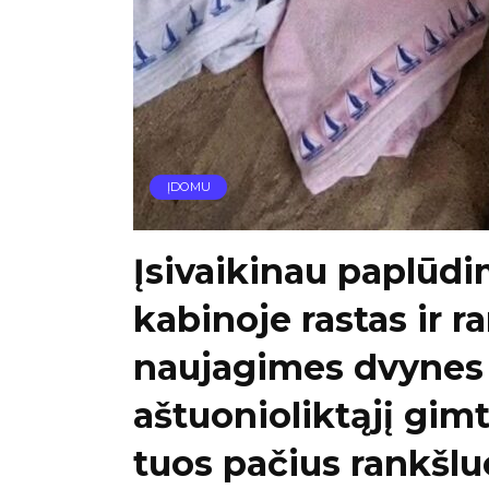
ĮDOMU
Įsivaikinau paplūd
kabinoje rastas ir r
naujagimes dvynes 
aštuonioliktąjį gim
tuos pačius rankšlu