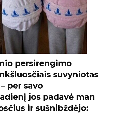
imio persirengimo
ankšluosčiais suvyniotas
– per savo
tadienį jos padavė man
osčius ir sušnibždėjo: