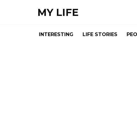
Skip
MY LIFE
to
content
INTERESTING
LIFE STORIES
PEO