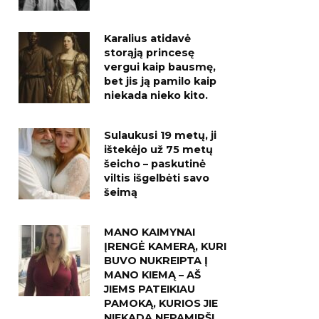
Karalius atidavė
storąją princesę
vergui kaip bausmę,
bet jis ją pamilo kaip
niekada nieko kito.
Sulaukusi 19 metų, ji
ištekėjo už 75 metų
šeicho – paskutinė
viltis išgelbėti savo
šeimą
MANO KAIMYNAI
ĮRENGĖ KAMERĄ, KURI
BUVO NUKREIPTA Į
MANO KIEMĄ – AŠ
JIEMS PATEIKIAU
PAMOKĄ, KURIOS JIE
NIEKADA NEPAMIRŠ!