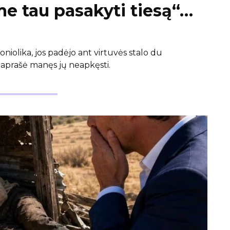
e tau pasakyti tiesą“…
iolika, jos padėjo ant virtuvės stalo du
paprašė manęs jų neapkęsti.