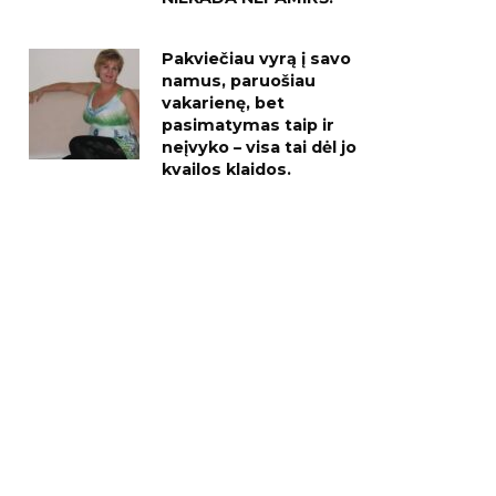
Pakviečiau vyrą į savo
namus, paruošiau
vakarienę, bet
pasimatymas taip ir
neįvyko – visa tai dėl jo
kvailos klaidos.