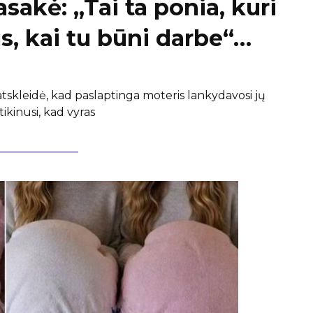
asakė: „Tai ta ponia, kuri
, kai tu būni darbe“…
skleidė, kad paslaptinga moteris lankydavosi jų
tikinusi, kad vyras