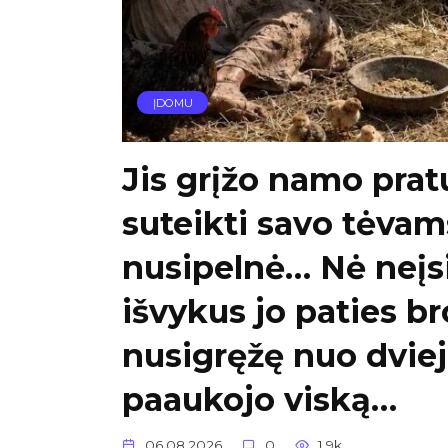
ĮDOMU
Jis grįžo namo prat
suteikti savo tėvam
nusipelnė… Nė neįs
išvykus jo paties br
nusigręžę nuo dviej
paaukojo viską…
06.08.2026
0
1.9k.