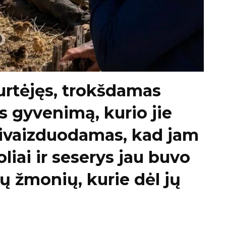
urtėjęs, trokšdamas
s gyvenimą, kurio jie
ivaizduodamas, kad jam
oliai ir seserys jau buvo
ų žmonių, kurie dėl jų