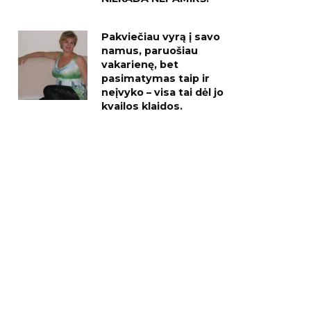
Pakviečiau vyrą į savo
namus, paruošiau
vakarienę, bet
pasimatymas taip ir
neįvyko – visa tai dėl jo
kvailos klaidos.