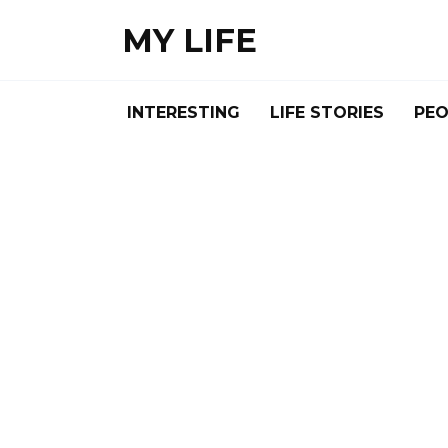
Skip
MY LIFE
to
content
INTERESTING
LIFE STORIES
PEO