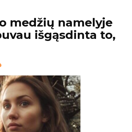
vo medžių namelyje
 buvau išgąsdinta to,