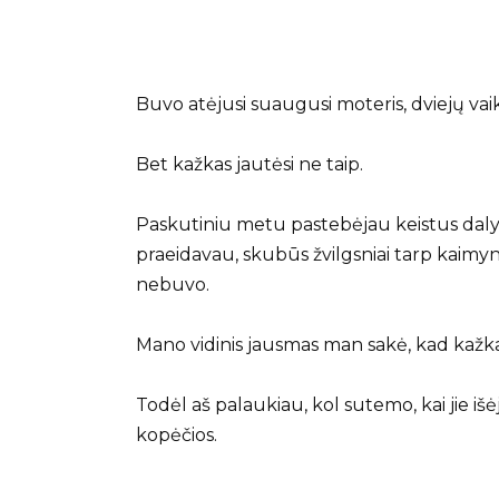
Buvo atėjusi suaugusi moteris, dviejų vaikų
Bet kažkas jautėsi ne taip.
Paskutiniu metu pastebėjau keistus dalyk
praeidavau, skubūs žvilgsniai tarp kaimyn
nebuvo.
Mano vidinis jausmas man sakė, kad kažka
Todėl aš palaukiau, kol sutemo, kai jie iš
kopėčios.