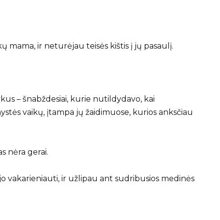
 mama, ir neturėjau teisės kištis į jų pasaulį.
us – šnabždesiai, kurie nutildydavo, kai
ystės vaikų, įtampa jų žaidimuose, kurios anksčiau
s nėra gerai.
ėjo vakarieniauti, ir užlipau ant sudribusios medinės