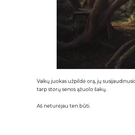
Vaikų juokas užpildė orą, jų susijaudinusio
tarp storų senos ąžuolo šakų.
Aš neturėjau ten būti.