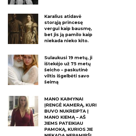
Karalius atidavė
storąją princesę
vergui kaip bausmę,
bet jis ją pamilo kaip
niekada nieko kito.
Sulaukusi 19 metų, ji
ištekėjo už 75 metų
šeicho – paskutinė
viltis išgelbėti savo
šeimą
MANO KAIMYNAI
ĮRENGĖ KAMERĄ, KURI
BUVO NUKREIPTA Į
MANO KIEMĄ – AŠ
JIEMS PATEIKIAU
PAMOKĄ, KURIOS JIE
NIEKADA NEPAMIRŠ!