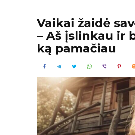
Vaikai žaidė sa
– Aš įslinkau ir
ką pamačiau