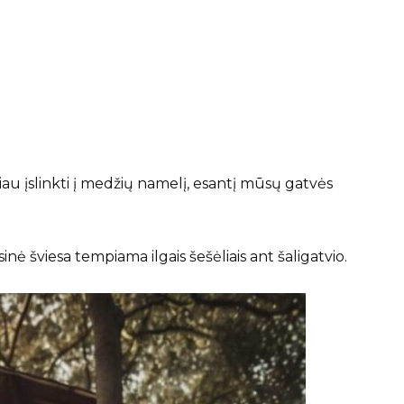
iau įslinkti į medžių namelį, esantį mūsų gatvės
inė šviesa tempiama ilgais šešėliais ant šaligatvio.