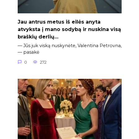
Jau antrus metus iš eilės anyta
atvyksta į mano sodybą ir nuskina visą
braškių derlių…
— Jūs juk viską nuskynėte, Valentina Petrovna,
— pasakė
0
272