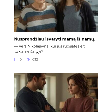
Nusprendžiau išvaryti mamą iš namų.
— Vera Nikolajevna, kur jūs ruošiatės eiti
tokiame šaltyje?
0
632