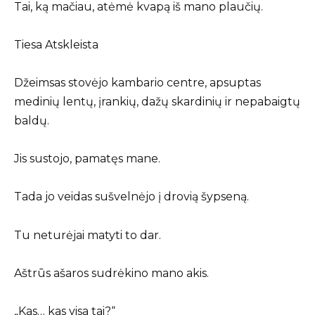
Tai, ką mačiau, atėmė kvapą iš mano plaučių.
Tiesa Atskleista
Džeimsas stovėjo kambario centre, apsuptas
medinių lentų, įrankių, dažų skardinių ir nepabaigtų
baldų.
Jis sustojo, pamatęs mane.
Tada jo veidas sušvelnėjo į drovią šypseną.
Tu neturėjai matyti to dar.
Aštrūs ašaros sudrėkino mano akis.
„Kas… kas visa tai?“