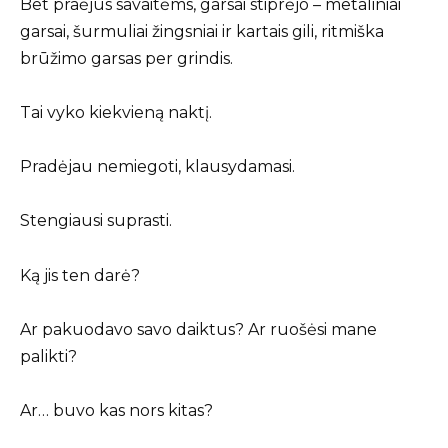
Bet praėjus savaitėms, garsai stiprėjo – metaliniai
garsai, šurmuliai žingsniai ir kartais gili, ritmiška
brūžimo garsas per grindis.
Tai vyko kiekvieną naktį.
Pradėjau nemiegoti, klausydamasi.
Stengiausi suprasti.
Ką jis ten darė?
Ar pakuodavo savo daiktus? Ar ruošėsi mane
palikti?
Ar… buvo kas nors kitas?