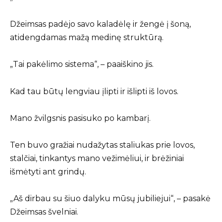
Džeimsas padėjo savo kaladėlę ir žengė į šoną,
atidengdamas mažą medinę struktūrą.
„Tai pakėlimo sistema“, – paaiškino jis.
Kad tau būtų lengviau įlipti ir išlipti iš lovos.
Mano žvilgsnis pasisuko po kambarį.
Ten buvo gražiai nudažytas staliukas prie lovos,
stalčiai, tinkantys mano vežimėliui, ir brėžiniai
išmėtyti ant grindų.
„Aš dirbau su šiuo dalyku mūsų jubiliejui“, – pasakė
Džeimsas švelniai.