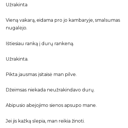
Užrakinta
Vieną vakarą, eidama pro jo kambaryje, smalsumas
nugalėjo.
Ištiesiau ranką į durų rankeną.
Užrakinta.
Pikta jausmas įsitaisė man pilve.
Džeimsas niekada neužrakindavo durų.
Abipusio abejojimo sienos apsupo mane.
Jei jis kažką slepia, man reikia žinoti.