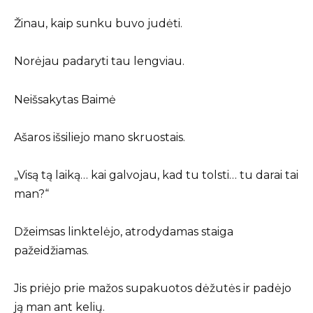
Žinau, kaip sunku buvo judėti.
Norėjau padaryti tau lengviau.
Neišsakytas Baimė
Ašaros išsiliejo mano skruostais.
„Visą tą laiką… kai galvojau, kad tu tolsti… tu darai tai
man?“
Džeimsas linktelėjo, atrodydamas staiga
pažeidžiamas.
Jis priėjo prie mažos supakuotos dėžutės ir padėjo
ją man ant kelių.