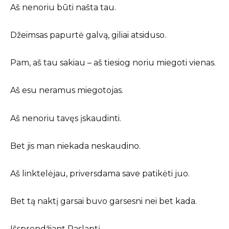
Aš nenoriu būti našta tau.
Džeimsas papurtė galvą, giliai atsiduso.
Pam, aš tau sakiau – aš tiesiog noriu miegoti vienas.
Aš esu neramus miegotojas.
Aš nenoriu tavęs įskaudinti.
Bet jis man niekada neskaudino.
Aš linktelėjau, priversdama save patikėti juo.
Bet tą naktį garsai buvo garsesni nei bet kada.
Išsprendžiant Paslaptį