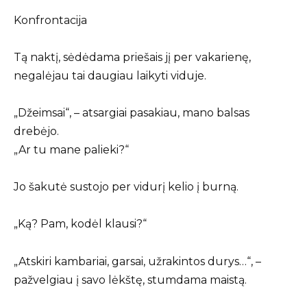
Konfrontacija
Tą naktį, sėdėdama priešais jį per vakarienę,
negalėjau tai daugiau laikyti viduje.
„Džeimsai“, – atsargiai pasakiau, mano balsas
drebėjo.
„Ar tu mane palieki?“
Jo šakutė sustojo per vidurį kelio į burną.
„Ką? Pam, kodėl klausi?“
„Atskiri kambariai, garsai, užrakintos durys…“, –
pažvelgiau į savo lėkštę, stumdama maistą.