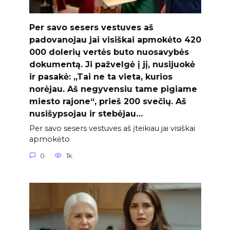
Per savo sesers vestuves aš
padovanojau jai visiškai apmokėto 420
000 dolerių vertės buto nuosavybės
dokumentą. Ji pažvelgė į jį, nusijuokė
ir pasakė: „Tai ne ta vieta, kurios
norėjau. Aš negyvensiu tame pigiame
miesto rajone“, prieš 200 svečių. Aš
nusišypsojau ir stebėjau…
Per savo sesers vestuves aš įteikiau jai visiškai
apmokėto
0
1k.