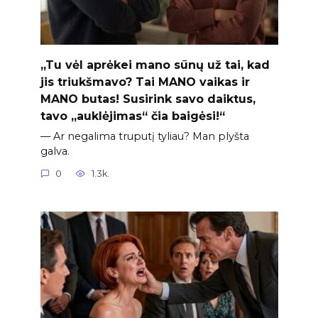
„Tu vėl aprėkei mano sūnų už tai, kad
jis triukšmavo? Tai MANO vaikas ir
MANO butas! Susirink savo daiktus,
tavo „auklėjimas“ čia baigėsi!“
— Ar negalima truputį tyliau? Man plyšta
galva.
0
1.3k.