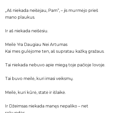
„Aš niekada neišėjau, Pam“, – jis murmėjo prieš
mano plaukus.
Ir aš niekada neišėsiu.
Meilė Yra Daugiau Nei Artumas
Kai mes gulėjome ten, aš supratau kažką gražaus.
Tai niekada nebuvo apie miegą toje pačioje lovoje.
Tai buvo meilė, kuri imasi veiksmų.
Meilė, kuri kūrė, statė ir išlaikė.
Ir Džeimsas niekada manęs nepaliko – net
sekundės.