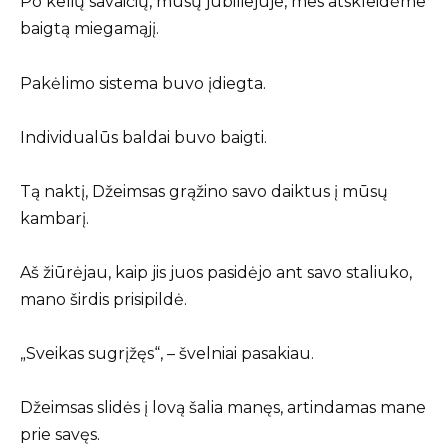
Po kelių savaičių, mūsų jubiliejuje, mes atskleidėme
baigtą miegamąjį.
Pakėlimo sistema buvo įdiegta.
Individualūs baldai buvo baigti.
Tą naktį, Džeimsas grąžino savo daiktus į mūsų
kambarį.
Aš žiūrėjau, kaip jis juos pasidėjo ant savo staliuko,
mano širdis prisipildė.
„Sveikas sugrįžęs“, – švelniai pasakiau.
Džeimsas slidės į lovą šalia manęs, artindamas mane
prie savęs.