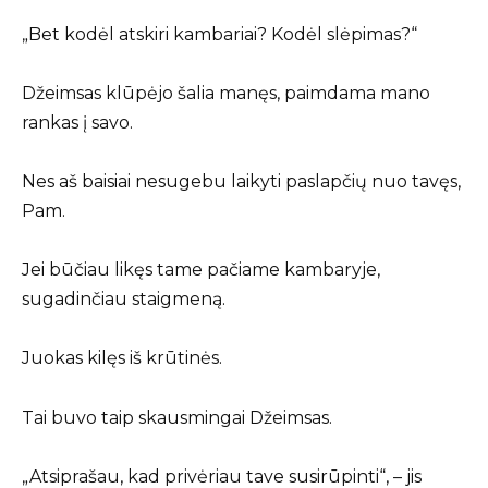
„Bet kodėl atskiri kambariai? Kodėl slėpimas?“
Džeimsas klūpėjo šalia manęs, paimdama mano
rankas į savo.
Nes aš baisiai nesugebu laikyti paslapčių nuo tavęs,
Pam.
Jei būčiau likęs tame pačiame kambaryje,
sugadinčiau staigmeną.
Juokas kilęs iš krūtinės.
Tai buvo taip skausmingai Džeimsas.
„Atsiprašau, kad privėriau tave susirūpinti“, – jis