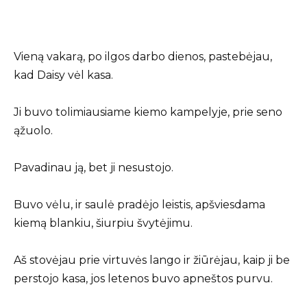
Vieną vakarą, po ilgos darbo dienos, pastebėjau,
kad Daisy vėl kasa.
Ji buvo tolimiausiame kiemo kampelyje, prie seno
ąžuolo.
Pavadinau ją, bet ji nesustojo.
Buvo vėlu, ir saulė pradėjo leistis, apšviesdama
kiemą blankiu, šiurpiu švytėjimu.
Aš stovėjau prie virtuvės lango ir žiūrėjau, kaip ji be
perstojo kasa, jos letenos buvo apneštos purvu.