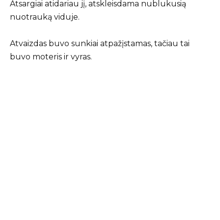
Atsargiai atidariau jį, atskleisdama nublukusią
nuotrauką viduje.
Atvaizdas buvo sunkiai atpažįstamas, tačiau tai
buvo moteris ir vyras.