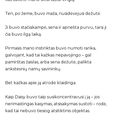
Ten, po žeme, buvo maža, nusidėvėjusi dėžutė.
Ji buvo stačiakampė, sena ir apnešta purvu, tarsi ji
čia buvo ilgą laiką.
Pirmasis mano instinktas buvo numoti ranka,
galvojant, kad tai kažkas nepavojingo – gal
pamirštas žaislas, arba sena dėžutė, palikta
ankstesnių namų savininkų.
Bet kažkas apie ją atrodė klaidinga.
Kaip Daisy buvo taip susikoncentravusi į ją – jos
nerimastingas kasymas, atsisakymas sustoti – rodė,
kad tai nebuvo tiesiog atsitiktinis objektas.