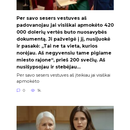
Per savo sesers vestuves aš
padovanojau jai visiškai apmokėto 420
000 dolerių vertės buto nuosavybės
dokumentą. Ji pažvelgė į jį, nusijuokė
ir pasakė: „Tai ne ta vieta, kurios
norėjau. Aš negyvensiu tame pigiame
miesto rajone“, prieš 200 svečių. Aš
nusišypsojau ir stebėjau…
Per savo sesers vestuves aš įteikiau jai visiškai
apmokėto
0
1k.