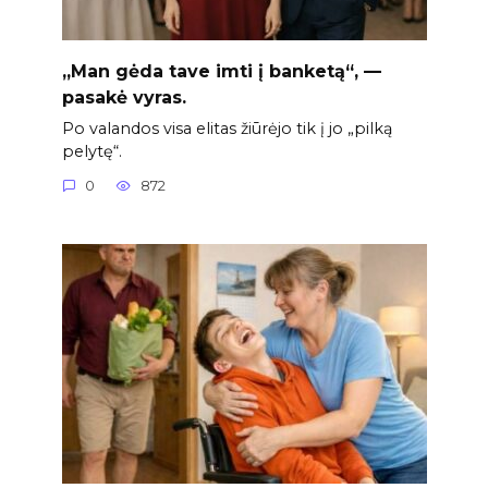
„Man gėda tave imti į banketą“, —
pasakė vyras.
Po valandos visa elitas žiūrėjo tik į jo „pilką
pelytę“.
0
872