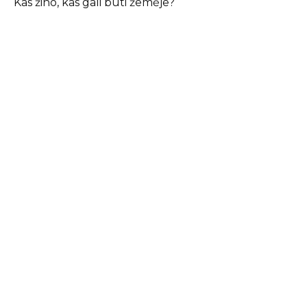
Kas žino, kas gali būti žemėje?