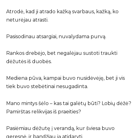
Atrodė, kad ji atrado kažką svarbaus, kažką, ko
neturėjau atrasti.
Pasisodinau atsargiai, nuvalydama purvą.
Rankos drebėjo, bet negalėjau sustoti traukti
dėžutės iš duobės.
Mediena pūva, kampai buvo nusidėvėję, bet ji vis
tiek buvo stebėtinai nesugadinta.
Mano mintys šėlo – kas tai galėtų būti? Lobių dėžė?
Pamirštas relikvijas iš praeities?
Pasiėmiau dėžutę į verandą, kur šviesa buvo
geresnė, ir bandžiau ją atidaryti.