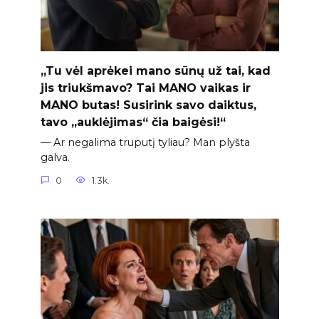
„Tu vėl aprėkei mano sūnų už tai, kad
jis triukšmavo? Tai MANO vaikas ir
MANO butas! Susirink savo daiktus,
tavo „auklėjimas“ čia baigėsi!“
— Ar negalima truputį tyliau? Man plyšta
galva.
0
1.3k.