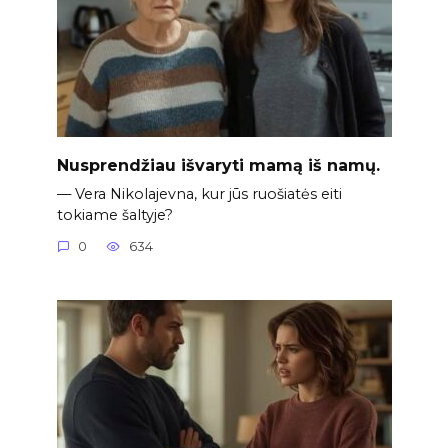
Nusprendžiau išvaryti mamą iš namų.
— Vera Nikolajevna, kur jūs ruošiatės eiti
tokiame šaltyje?
0
634