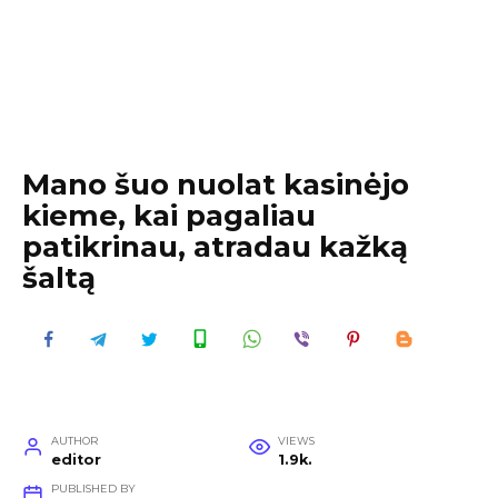
Mano šuo nuolat kasinėjo
kieme, kai pagaliau
patikrinau, atradau kažką
šaltą
AUTHOR
VIEWS
editor
1.9k.
PUBLISHED BY