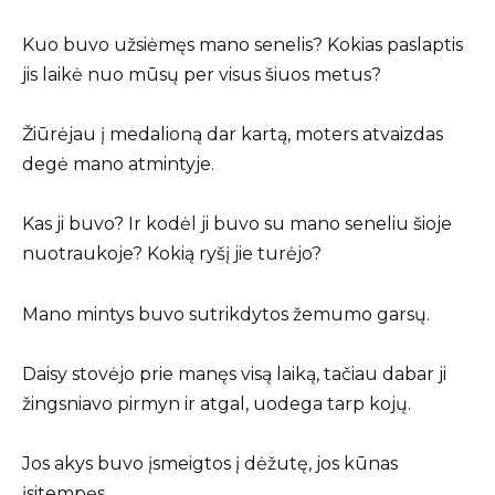
Kuo buvo užsiėmęs mano senelis? Kokias paslaptis
jis laikė nuo mūsų per visus šiuos metus?
Žiūrėjau į medalioną dar kartą, moters atvaizdas
degė mano atmintyje.
Kas ji buvo? Ir kodėl ji buvo su mano seneliu šioje
nuotraukoje? Kokią ryšį jie turėjo?
Mano mintys buvo sutrikdytos žemumo garsų.
Daisy stovėjo prie manęs visą laiką, tačiau dabar ji
žingsniavo pirmyn ir atgal, uodega tarp kojų.
Jos akys buvo įsmeigtos į dėžutę, jos kūnas
įsitempęs.