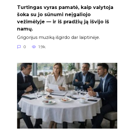
Turtingas vyras pamatė, kaip valytoja
šoka su jo sūnumi neįgaliojo
vežimėlyje — ir iš pradžių ją išvijo iš
namų.
Grigorijus muziką išgirdo dar laiptinėje.
0
1.9k.