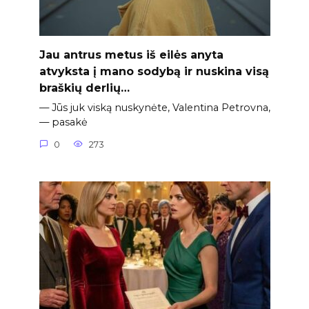
Jau antrus metus iš eilės anyta
atvyksta į mano sodybą ir nuskina visą
braškių derlių…
— Jūs juk viską nuskynėte, Valentina Petrovna,
— pasakė
0
273