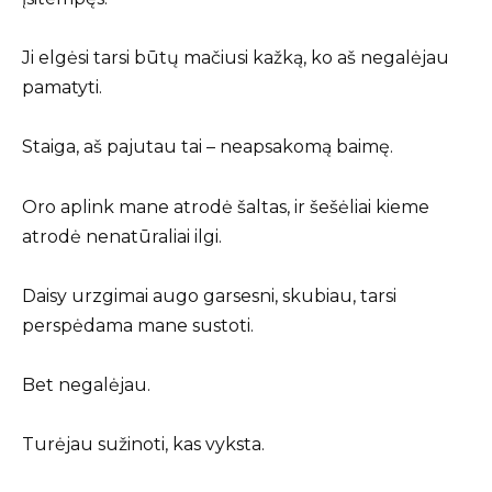
Ji elgėsi tarsi būtų mačiusi kažką, ko aš negalėjau
pamatyti.
Staiga, aš pajutau tai – neapsakomą baimę.
Oro aplink mane atrodė šaltas, ir šešėliai kieme
atrodė nenatūraliai ilgi.
Daisy urzgimai augo garsesni, skubiau, tarsi
perspėdama mane sustoti.
Bet negalėjau.
Turėjau sužinoti, kas vyksta.