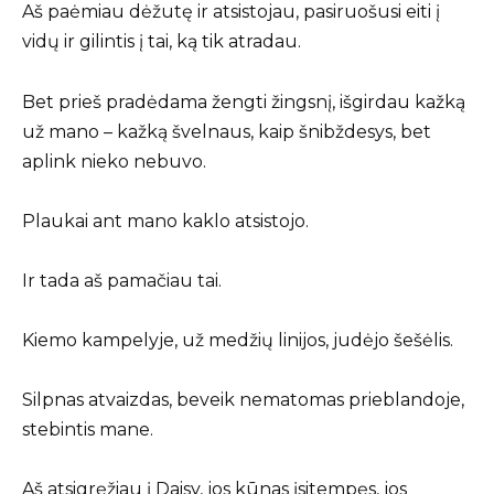
Aš paėmiau dėžutę ir atsistojau, pasiruošusi eiti į
vidų ir gilintis į tai, ką tik atradau.
Bet prieš pradėdama žengti žingsnį, išgirdau kažką
už mano – kažką švelnaus, kaip šnibždesys, bet
aplink nieko nebuvo.
Plaukai ant mano kaklo atsistojo.
Ir tada aš pamačiau tai.
Kiemo kampelyje, už medžių linijos, judėjo šešėlis.
Silpnas atvaizdas, beveik nematomas prieblandoje,
stebintis mane.
Aš atsigręžiau į Daisy, jos kūnas įsitempęs, jos