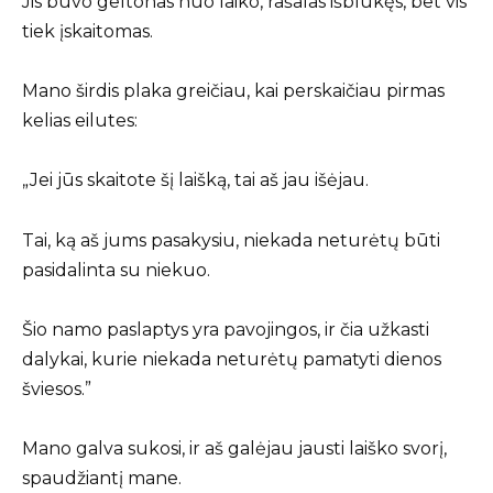
Jis buvo geltonas nuo laiko, rašalas išblukęs, bet vis
tiek įskaitomas.
Mano širdis plaka greičiau, kai perskaičiau pirmas
kelias eilutes:
„Jei jūs skaitote šį laišką, tai aš jau išėjau.
Tai, ką aš jums pasakysiu, niekada neturėtų būti
pasidalinta su niekuo.
Šio namo paslaptys yra pavojingos, ir čia užkasti
dalykai, kurie niekada neturėtų pamatyti dienos
šviesos.”
Mano galva sukosi, ir aš galėjau jausti laiško svorį,
spaudžiantį mane.