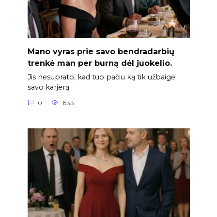
Mano vyras prie savo bendradarbių
trenkė man per burną dėl juokelio.
Jis nesuprato, kad tuo pačiu ką tik užbaigė
savo karjerą.
0
633