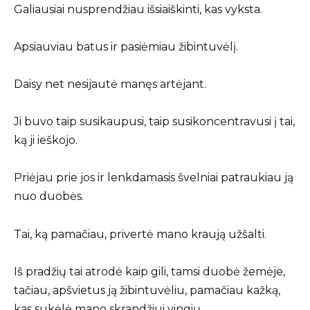
Galiausiai nusprendžiau išsiaiškinti, kas vyksta.
Apsiauviau batus ir pasiėmiau žibintuvėlį.
Daisy net nesijautė manęs artėjant.
Ji buvo taip susikaupusi, taip susikoncentravusi į tai,
ką ji ieškojo.
Priėjau prie jos ir lenkdamasis švelniai patraukiau ją
nuo duobės.
Tai, ką pamačiau, privertė mano kraują užšalti.
Iš pradžių tai atrodė kaip gili, tamsi duobė žemėje,
tačiau, apšvietus ją žibintuvėliu, pamačiau kažką,
kas sukėlė mano skrandžiui vingių.