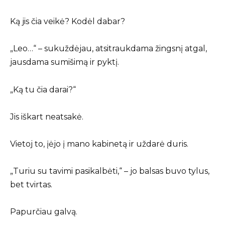
Ką jis čia veikė? Kodėl dabar?
„Leo…“ – sukuždėjau, atsitraukdama žingsnį atgal,
jausdama sumišimą ir pyktį.
„Ką tu čia darai?“
Jis iškart neatsakė.
Vietoj to, įėjo į mano kabinetą ir uždarė duris.
„Turiu su tavimi pasikalbėti,“ – jo balsas buvo tylus,
bet tvirtas.
Papurčiau galvą.