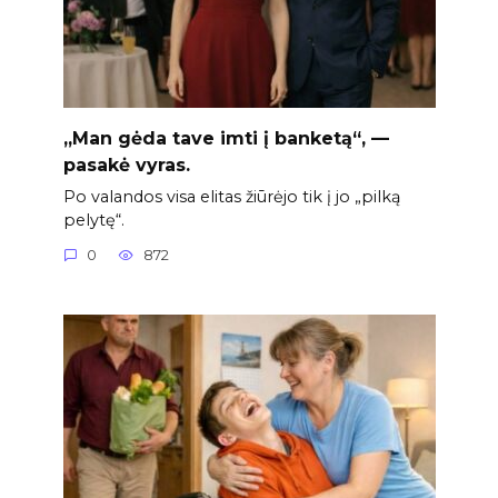
„Man gėda tave imti į banketą“, —
pasakė vyras.
Po valandos visa elitas žiūrėjo tik į jo „pilką
pelytę“.
0
872