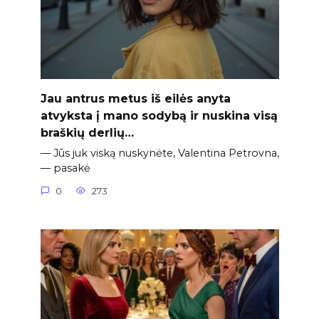
Jau antrus metus iš eilės anyta
atvyksta į mano sodybą ir nuskina visą
braškių derlių…
— Jūs juk viską nuskynėte, Valentina Petrovna,
— pasakė
0
273