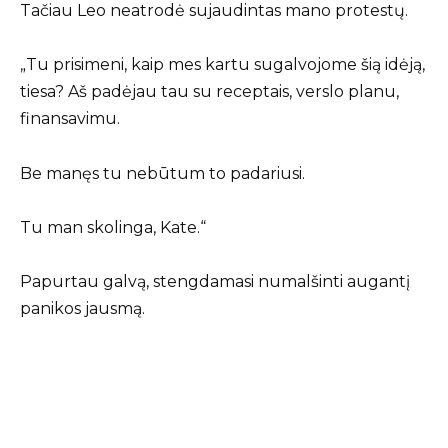
Tačiau Leo neatrodė sujaudintas mano protestų.
„Tu prisimeni, kaip mes kartu sugalvojome šią idėją,
tiesa? Aš padėjau tau su receptais, verslo planu,
finansavimu.
Be manęs tu nebūtum to padariusi.
Tu man skolinga, Kate.“
Papurtau galvą, stengdamasi numalšinti augantį
panikos jausmą.