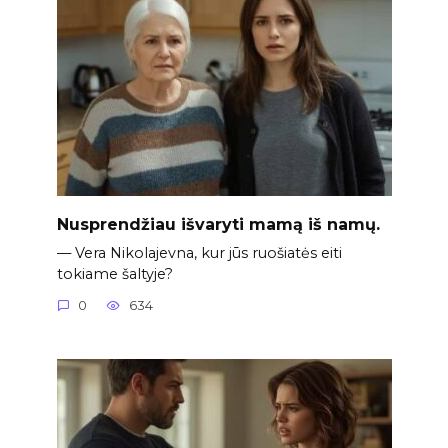
Nusprendžiau išvaryti mamą iš namų.
— Vera Nikolajevna, kur jūs ruošiatės eiti
tokiame šaltyje?
0
634