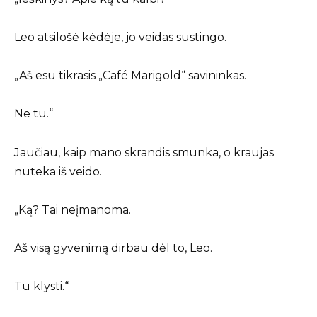
Leo atsilošė kėdėje, jo veidas sustingo.
„Aš esu tikrasis „Café Marigold“ savininkas.
Ne tu.“
Jaučiau, kaip mano skrandis smunka, o kraujas
nuteka iš veido.
„Ką? Tai neįmanoma.
Aš visą gyvenimą dirbau dėl to, Leo.
Tu klysti.“