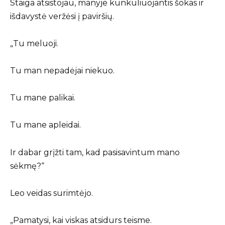
Staiga atsistojau, manyje kunkuliuojantis šokas ir
išdavystė veržėsi į paviršių.
„Tu meluoji.
Tu man nepadėjai niekuo.
Tu mane palikai.
Tu mane apleidai.
Ir dabar grįžti tam, kad pasisavintum mano
sėkmę?“
Leo veidas surimtėjo.
„Pamatysi, kai viskas atsidurs teisme.