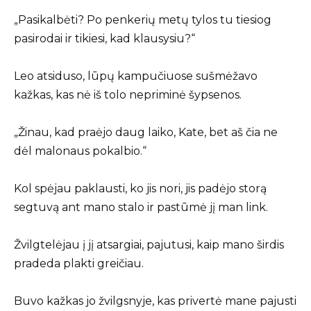
„Pasikalbėti? Po penkerių metų tylos tu tiesiog
pasirodai ir tikiesi, kad klausysiu?“
Leo atsiduso, lūpų kampučiuose sušmėžavo
kažkas, kas nė iš tolo nepriminė šypsenos.
„Žinau, kad praėjo daug laiko, Kate, bet aš čia ne
dėl malonaus pokalbio.“
Kol spėjau paklausti, ko jis nori, jis padėjo storą
segtuvą ant mano stalo ir pastūmė jį man link.
Žvilgtelėjau į jį atsargiai, pajutusi, kaip mano širdis
pradeda plakti greičiau.
Buvo kažkas jo žvilgsnyje, kas privertė mane pajusti