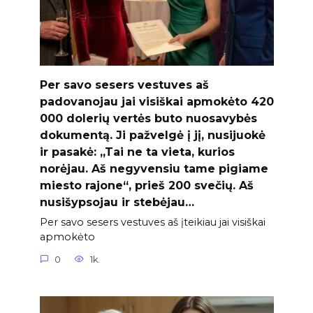
Per savo sesers vestuves aš
padovanojau jai visiškai apmokėto 420
000 dolerių vertės buto nuosavybės
dokumentą. Ji pažvelgė į jį, nusijuokė
ir pasakė: „Tai ne ta vieta, kurios
norėjau. Aš negyvensiu tame pigiame
miesto rajone“, prieš 200 svečių. Aš
nusišypsojau ir stebėjau…
Per savo sesers vestuves aš įteikiau jai visiškai
apmokėto
0
1k.