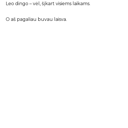
Leo dingo – vėl, šįkart visiems laikams.
O aš pagaliau buvau laisva.