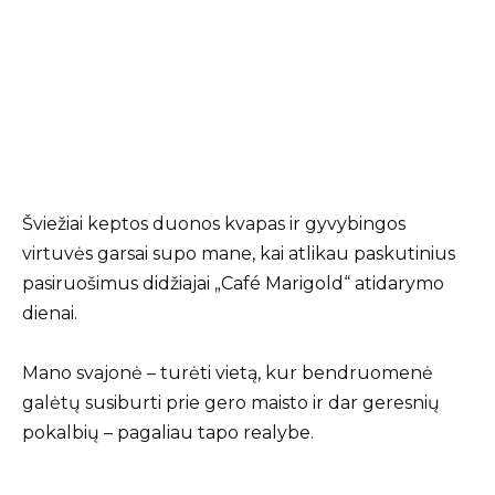
Šviežiai keptos duonos kvapas ir gyvybingos
virtuvės garsai supo mane, kai atlikau paskutinius
pasiruošimus didžiajai „Café Marigold“ atidarymo
dienai.
Mano svajonė – turėti vietą, kur bendruomenė
galėtų susiburti prie gero maisto ir dar geresnių
pokalbių – pagaliau tapo realybe.