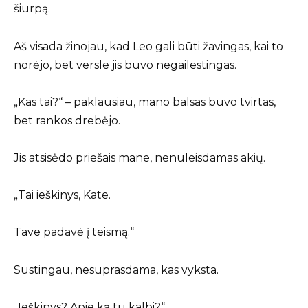
šiurpą.
Aš visada žinojau, kad Leo gali būti žavingas, kai to
norėjo, bet versle jis buvo negailestingas.
„Kas tai?“ – paklausiau, mano balsas buvo tvirtas,
bet rankos drebėjo.
Jis atsisėdo priešais mane, nenuleisdamas akių.
„Tai ieškinys, Kate.
Tave padavė į teismą.“
Sustingau, nesuprasdama, kas vyksta.
„Ieškinys? Apie ką tu kalbi?“