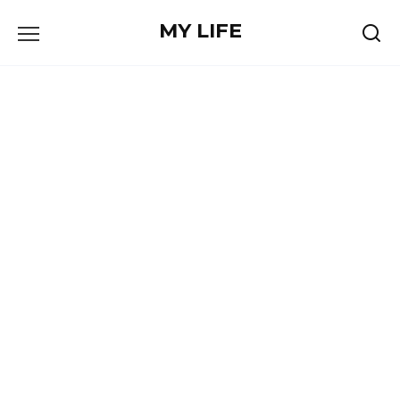
Skip
MY LIFE
to
content