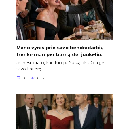
Mano vyras prie savo bendradarbių
trenkė man per burną dėl juokelio.
Jis nesuprato, kad tuo pačiu ką tik užbaigė
savo karjerą.
0
633