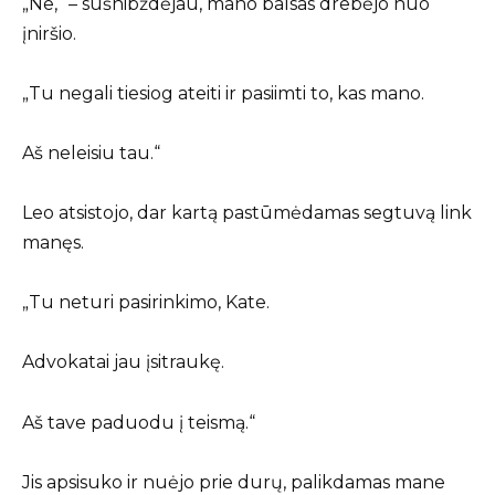
„Ne,“ – sušnibždėjau, mano balsas drebėjo nuo
įniršio.
„Tu negali tiesiog ateiti ir pasiimti to, kas mano.
Aš neleisiu tau.“
Leo atsistojo, dar kartą pastūmėdamas segtuvą link
manęs.
„Tu neturi pasirinkimo, Kate.
Advokatai jau įsitraukę.
Aš tave paduodu į teismą.“
Jis apsisuko ir nuėjo prie durų, palikdamas mane