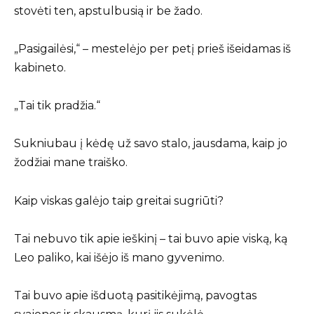
stovėti ten, apstulbusią ir be žado.
„Pasigailėsi,“ – mestelėjo per petį prieš išeidamas iš
kabineto.
„Tai tik pradžia.“
Sukniubau į kėdę už savo stalo, jausdama, kaip jo
žodžiai mane traiško.
Kaip viskas galėjo taip greitai sugriūti?
Tai nebuvo tik apie ieškinį – tai buvo apie viską, ką
Leo paliko, kai išėjo iš mano gyvenimo.
Tai buvo apie išduotą pasitikėjimą, pavogtas