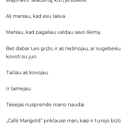
svajones ir skausmą, kurį jis sukėlė.
Aš maniau, kad esu laisva.
Maniau, kad pagaliau valdau savo likimą.
Bet dabar Leo grįžo, ir aš nežinojau, ar sugebėsiu
kovoti su juo.
Tačiau aš kovojau.
Ir laimėjau.
Teisėjas nusprendė mano naudai.
„Café Marigold“ priklausė man, kaip ir turėjo būti.