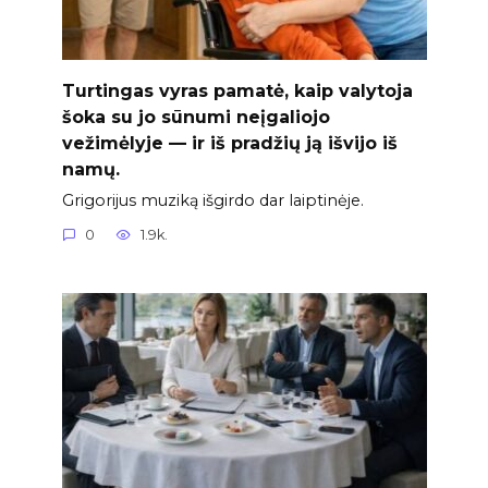
Turtingas vyras pamatė, kaip valytoja
šoka su jo sūnumi neįgaliojo
vežimėlyje — ir iš pradžių ją išvijo iš
namų.
Grigorijus muziką išgirdo dar laiptinėje.
0
1.9k.