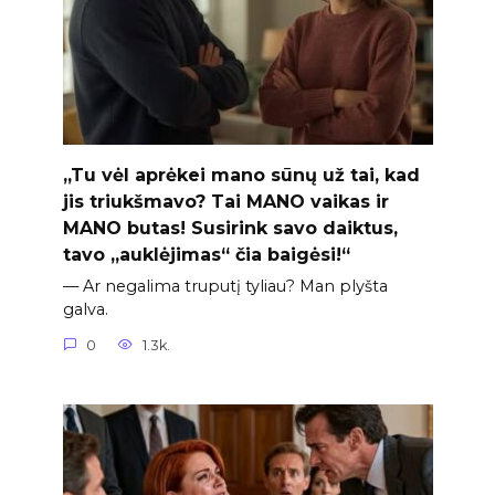
„Tu vėl aprėkei mano sūnų už tai, kad
jis triukšmavo? Tai MANO vaikas ir
MANO butas! Susirink savo daiktus,
tavo „auklėjimas“ čia baigėsi!“
— Ar negalima truputį tyliau? Man plyšta
galva.
0
1.3k.