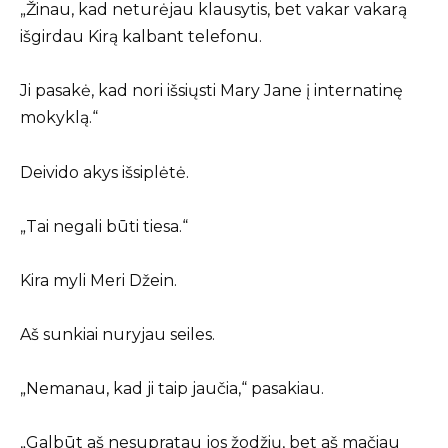
„Žinau, kad neturėjau klausytis, bet vakar vakarą
išgirdau Kirą kalbant telefonu.
Ji pasakė, kad nori išsiųsti Mary Jane į internatinę
mokyklą.“
Deivido akys išsiplėtė.
„Tai negali būti tiesa.“
Kira myli Meri Džein.
Aš sunkiai nuryjau seiles.
„Nemanau, kad ji taip jaučia,“ pasakiau.
„Galbūt aš nesupratau jos žodžių, bet aš mačiau