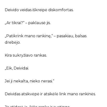
Deivido veidas iškreipė diskomfortas.
„Ar tikrai?“ – paklausė jis.
„Patikrink mano rankinę,“ – pasakiau, balsas
drebėjo.
Kira sukryžiavo rankas.
„Eik, Deividai.
Jei ji nekalta, nieko nerasi.“
Deividas atsikvėpė ir atsikėlė link mano rankinės.