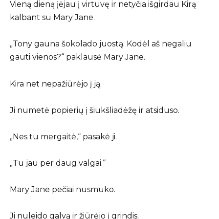
Vieną dieną įėjau į virtuvę ir netyčia išgirdau Kirą
kalbant su Mary Jane.
„Tony gauna šokolado juostą. Kodėl aš negaliu
gauti vienos?“ paklausė Mary Jane.
Kira net nepažiūrėjo į ją.
Ji numetė popierių į šiukšliadėžę ir atsiduso.
„Nes tu mergaitė,“ pasakė ji.
„Tu jau per daug valgai.“
Mary Jane pečiai nusmuko.
Ji nuleido galvą ir žiūrėjo į grindis.