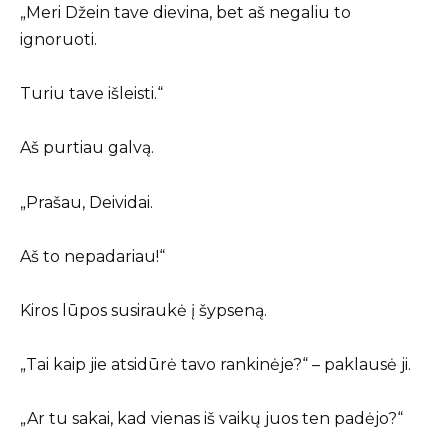
„Meri Džein tave dievina, bet aš negaliu to
ignoruoti.
Turiu tave išleisti.“
Aš purtiau galvą.
„Prašau, Deividai.
Aš to nepadariau!“
Kiros lūpos susiraukė į šypseną.
„Tai kaip jie atsidūrė tavo rankinėje?“ – paklausė ji.
„Ar tu sakai, kad vienas iš vaikų juos ten padėjo?“