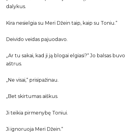
dalykus.
Kira nesielgia su Meri Džein taip, kaip su Toniu.“
Deivido veidas pajuodavo.
„Ar tu sakai, kad ji ją blogai elgiasi?“ Jo balsas buvo
aštrus.
„Ne visai,“ prisipažinau.
„Bet skirtumas aiškus.
Ji teikia pirmenybę Toniui.
Ji ignoruoja Meri Džein.“