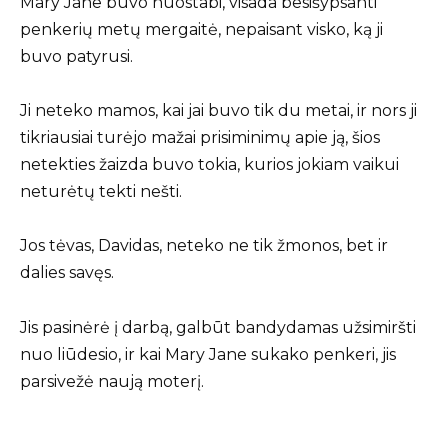
Mary Jane buvo nuostabi, visada besišypsanti
penkerių metų mergaitė, nepaisant visko, ką ji
buvo patyrusi.
Ji neteko mamos, kai jai buvo tik du metai, ir nors ji
tikriausiai turėjo mažai prisiminimų apie ją, šios
netekties žaizda buvo tokia, kurios jokiam vaikui
neturėtų tekti nešti.
Jos tėvas, Davidas, neteko ne tik žmonos, bet ir
dalies savęs.
Jis pasinėrė į darbą, galbūt bandydamas užsimiršti
nuo liūdesio, ir kai Mary Jane sukako penkeri, jis
parsivežė naują moterį.