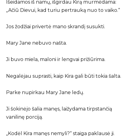
Išeidamos iš namų, išgirdau Kirą murmėdama:
„Ačiū Dievui, kad turiu pertrauką nuo to vaiko.“
Jos žodžiai privertė mano skrandį susukti.
Mary Jane nebuvo našta.
Ji buvo miela, maloni ir lengvai prižiūrima.
Negalėjau suprasti, kaip Kira gali būti tokia šalta.
Parke nupirkau Mary Jane ledų.
Ji šokinėjo šalia manęs, laižydama tirpstančią
vanilinę porciją.
„Kodėl Kira manęs nemyli?“ staiga paklausė ji.