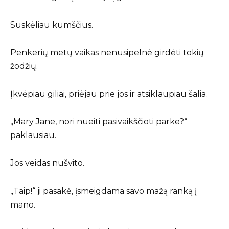
Suskėliau kumščius.
Penkerių metų vaikas nenusipelnė girdėti tokių
žodžių.
Įkvėpiau giliai, priėjau prie jos ir atsiklaupiau šalia.
„Mary Jane, nori nueiti pasivaikščioti parke?“
paklausiau.
Jos veidas nušvito.
„Taip!“ ji pasakė, įsmeigdama savo mažą ranką į
mano.