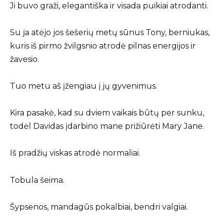
Ji buvo graži, elegantiška ir visada puikiai atrodanti.
Su ja atėjo jos šešerių metų sūnus Tony, berniukas,
kuris iš pirmo žvilgsnio atrodė pilnas energijos ir
žavesio.
Tuo metu aš įžengiau į jų gyvenimus.
Kira pasakė, kad su dviem vaikais būtų per sunku,
todėl Davidas įdarbino mane prižiūrėti Mary Jane.
Iš pradžių viskas atrodė normaliai.
Tobula šeima.
Šypsenos, mandagūs pokalbiai, bendri valgiai.