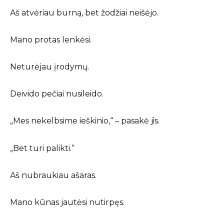
Aš atvėriau burną, bet žodžiai neišėjo.
Mano protas lenkėsi.
Neturėjau įrodymų.
Deivido pečiai nusileido.
„Mes nekelbsime ieškinio,“ – pasakė jis.
„Bet turi palikti.“
Aš nubraukiau ašaras.
Mano kūnas jautėsi nutirpęs.