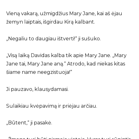
Vieną vakarą, užmigdžius Mary Jane, kai aš ėjau
žemyn laiptais, išgirdau Kirą kalbant.
„Negaliu to daugiau ištverti!“ ji sušuko.
„Visą laiką Davidas kalba tik apie Mary Jane. „Mary
Jane tai, Mary Jane aną.“ Atrodo, kad niekas kitas
šiame name neegzistuoja!“
Ji pauzavo, klausydamasi.
Sulaikiau kvėpavimą ir priėjau arčiau.
„Būtent,“ ji pasakė.