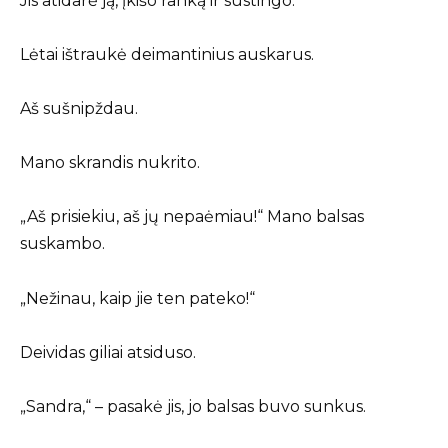
Jis atidarė ją, įkišo ranką ir sustingo.
Lėtai ištraukė deimantinius auskarus.
Aš sušnipždau.
Mano skrandis nukrito.
„Aš prisiekiu, aš jų nepaėmiau!“ Mano balsas
suskambo.
„Nežinau, kaip jie ten pateko!“
Deividas giliai atsiduso.
„Sandra,“ – pasakė jis, jo balsas buvo sunkus.