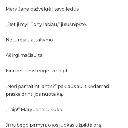
Mary Jane pažvelgė į savo ledus.
„Bet ji myli Tony labiau,“ ji sušnipštė.
Neturėjau atsakymo.
Aš irgi mačiau tai.
Kira net nesistengė to slėpti.
„Nori pamaitinti antis?“ paklausiau, tikėdamasi
praskaidrinti jos nuotaiką.
„Taip!“ Mary Jane sušuko.
Ji nubėgo pirmyn, o jos juokas užpildė orą.