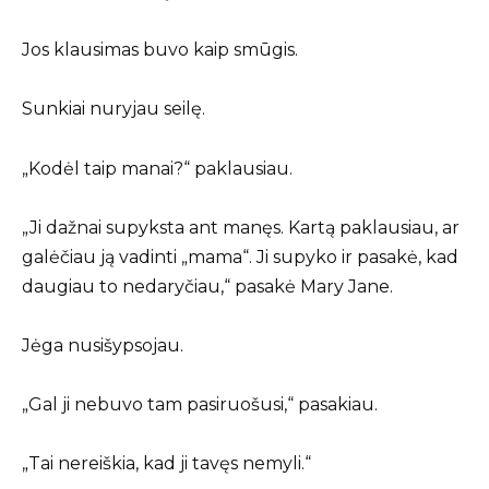
Jos klausimas buvo kaip smūgis.
Sunkiai nuryjau seilę.
„Kodėl taip manai?“ paklausiau.
„Ji dažnai supyksta ant manęs. Kartą paklausiau, ar
galėčiau ją vadinti „mama“. Ji supyko ir pasakė, kad
daugiau to nedaryčiau,“ pasakė Mary Jane.
Jėga nusišypsojau.
„Gal ji nebuvo tam pasiruošusi,“ pasakiau.
„Tai nereiškia, kad ji tavęs nemyli.“