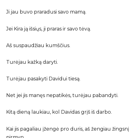
Ji jau buvo praradusi savo mamą.
Jei Kira ją išsiųs, ji praras ir savo tėvą.
Aš suspaudžiau kumščius.
Turėjau kažką daryti.
Turėjau pasakyti Davidui tiesą.
Net jei jis manęs nepatikės, turėjau pabandyti.
Kitą dieną laukiau, kol Davidas grįš iš darbo.
Kai jis pagaliau įžengė pro duris, aš žengiau žingsnį
pirmyn.