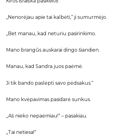
Kiros išraiška pasikeitė.
„Nenorėjau apie tai kalbėti,“ ji sumurmėjo.
„Bet manau, kad neturiu pasirinkimo.
Mano brangūs auskarai dingo šiandien.
Manau, kad Sandra juos paėmė.
Ji tik bando paslėpti savo pėdsakus.“
Mano kvėpavimas pasidarė sunkus.
„Aš nieko nepaėmiau!“ – pasakiau.
„Tai netiesa!“