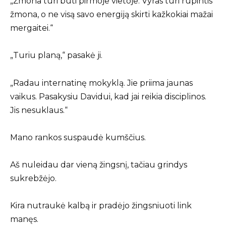
„Žmona turi būti pirmoje vietoje. Vyras turi rūpintis
žmona, o ne visą savo energiją skirti kažkokiai mažai
mergaitei.“
„Turiu planą,“ pasakė ji.
„Radau internatinę mokyklą. Jie priima jaunas
vaikus. Pasakysiu Davidui, kad jai reikia disciplinos.
Jis nesuklaus.“
Mano rankos suspaudė kumščius.
Aš nuleidau dar vieną žingsnį, tačiau grindys
sukrebžėjo.
Kira nutraukė kalbą ir pradėjo žingsniuoti link
manęs.