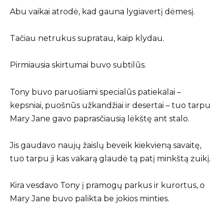
Abu vaikai atrodė, kad gauna lygiavertį dėmesį.
Tačiau netrukus supratau, kaip klydau.
Pirmiausia skirtumai buvo subtilūs.
Tony buvo paruošiami specialūs patiekalai –
kepsniai, puošnūs užkandžiai ir desertai – tuo tarpu
Mary Jane gavo paprasčiausią lėkštę ant stalo.
Jis gaudavo naujų žaislų beveik kiekvieną savaitę,
tuo tarpu ji kas vakarą glaudė tą patį minkštą zuikį.
Kira vesdavo Tony į pramogų parkus ir kurortus, o
Mary Jane buvo palikta be jokios minties.