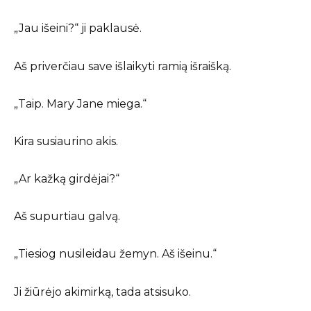
„Jau išeini?“ ji paklausė.
Aš priverčiau save išlaikyti ramią išraišką.
„Taip. Mary Jane miega.“
Kira susiaurino akis.
„Ar kažką girdėjai?“
Aš supurtiau galvą.
„Tiesiog nusileidau žemyn. Aš išeinu.“
Ji žiūrėjo akimirką, tada atsisuko.