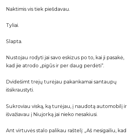
Naktimis vis tiek piešdavau.
Tyliai.
Slapta.
Nustojau rodyti jai savo eskizus po to, kai ji pasakė,
kad jie atrodo „pigūs ir per daug perdėti“.
Dvidešimt trejų turėjau pakankamai santaupų
išsikraustyti.
Sukroviau viską, ką turėjau, į naudotą automobilį ir
išvažiavau į Niujorką jai nieko nesakiusi.
Ant virtuvės stalo palikau raštelį: „Aš nesigailiu, kad