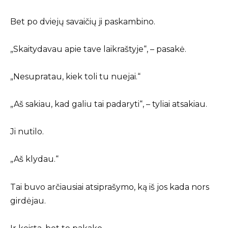
Bet po dviejų savaičių ji paskambino.
„Skaitydavau apie tave laikraštyje“, – pasakė.
„Nesupratau, kiek toli tu nuejai.“
„Aš sakiau, kad galiu tai padaryti“, – tyliai atsakiau.
Ji nutilo.
„Aš klydau.“
Tai buvo arčiausiai atsiprašymo, ką iš jos kada nors
girdėjau.