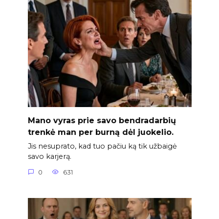
Mano vyras prie savo bendradarbių
trenkė man per burną dėl juokelio.
Jis nesuprato, kad tuo pačiu ką tik užbaigė
savo karjerą.
0
631