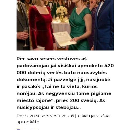
Per savo sesers vestuves aš
padovanojau jai visiškai apmokėto 420
000 dolerių vertės buto nuosavybės
dokumentą. Ji pažvelgė į jį, nusijuokė
ir pasakė: „Tai ne ta vieta, kurios
norėjau. Aš negyvensiu tame pigiame
miesto rajone“, prieš 200 svečių. Aš
nusišypsojau ir stebėjau…
Per savo sesers vestuves aš įteikiau jai visiškai
apmokėto