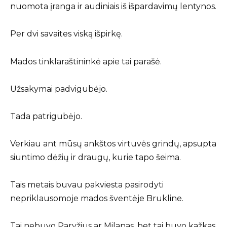
nuomota įranga ir audiniais iš išpardavimų lentynos.
Per dvi savaites viską išpirkę.
Mados tinklaraštininkė apie tai parašė.
Užsakymai padvigubėjo.
Tada patrigubėjo.
Verkiau ant mūsų ankštos virtuvės grindų, apsupta
siuntimo dėžių ir draugų, kurie tapo šeima.
Tais metais buvau pakviesta pasirodyti
nepriklausomoje mados šventėje Brukline.
Tai nebuvo Paryžius ar Milanas, bet tai buvo kažkas.