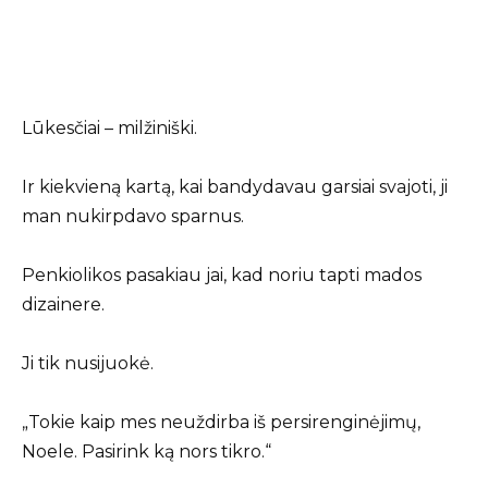
Lūkesčiai – milžiniški.
Ir kiekvieną kartą, kai bandydavau garsiai svajoti, ji
man nukirpdavo sparnus.
Penkiolikos pasakiau jai, kad noriu tapti mados
dizainere.
Ji tik nusijuokė.
„Tokie kaip mes neuždirba iš persirenginėjimų,
Noele. Pasirink ką nors tikro.“