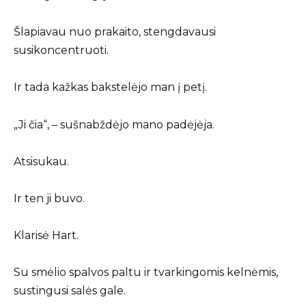
Šlapiavau nuo prakaito, stengdavausi
susikoncentruoti.
Ir tada kažkas bakstelėjo man į petį.
„Ji čia“, – sušnabždėjo mano padėjėja.
Atsisukau.
Ir ten ji buvo.
Klarisė Hart.
Su smėlio spalvos paltu ir tvarkingomis kelnėmis,
sustingusi salės gale.