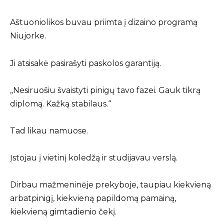
Aštuoniolikos buvau priimta į dizaino programą
Niujorke.
Ji atsisakė pasirašyti paskolos garantiją.
„Nesiruošiu švaistyti pinigų tavo fazei. Gauk tikrą
diplomą. Kažką stabilaus.“
Tad likau namuose.
Įstojau į vietinį koledžą ir studijavau verslą.
Dirbau mažmeninėje prekyboje, taupiau kiekvieną
arbatpinigį, kiekvieną papildomą pamainą,
kiekvieną gimtadienio čekį.