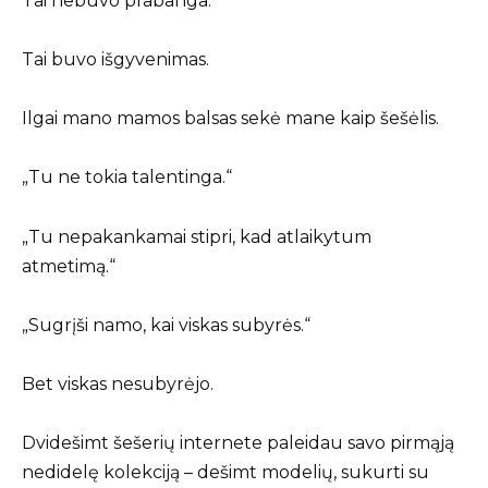
Tai nebuvo prabanga.
Tai buvo išgyvenimas.
Ilgai mano mamos balsas sekė mane kaip šešėlis.
„Tu ne tokia talentinga.“
„Tu nepakankamai stipri, kad atlaikytum
atmetimą.“
„Sugrįši namo, kai viskas subyrės.“
Bet viskas nesubyrėjo.
Dvidešimt šešerių internete paleidau savo pirmąją
nedidelę kolekciją – dešimt modelių, sukurti su