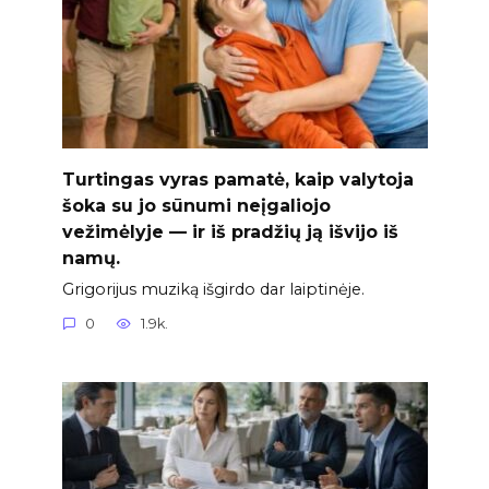
Turtingas vyras pamatė, kaip valytoja
šoka su jo sūnumi neįgaliojo
vežimėlyje — ir iš pradžių ją išvijo iš
namų.
Grigorijus muziką išgirdo dar laiptinėje.
0
1.9k.