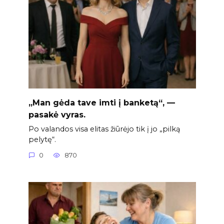
„Man gėda tave imti į banketą“, —
pasakė vyras.
Po valandos visa elitas žiūrėjo tik į jo „pilką
pelytę“.
0
870