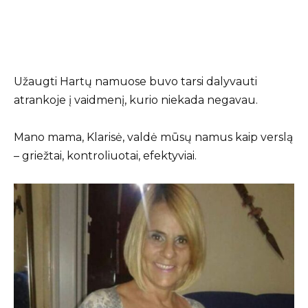
Užaugti Hartų namuose buvo tarsi dalyvauti
atrankoje į vaidmenį, kurio niekada negavau.
Mano mama, Klarisė, valdė mūsų namus kaip verslą
– griežtai, kontroliuotai, efektyviai.