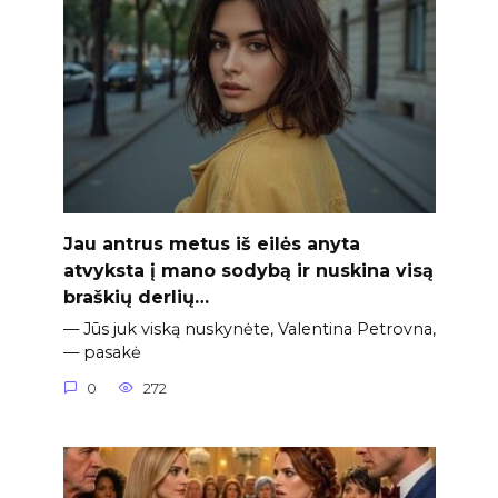
Jau antrus metus iš eilės anyta
atvyksta į mano sodybą ir nuskina visą
braškių derlių…
— Jūs juk viską nuskynėte, Valentina Petrovna,
— pasakė
0
272