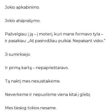
Jokio apkabinimo.
Jokio atsiprašymo.
Pažvelgiau į ją – į moterį, kuri mane formavo tyla –
ir pasakiau: „Aš pasirodžiau puikiai. Nepaisant visko.“
Ji sumirksėjo.
Ir pirmą kartą – nepaprieštaravo.
Tą naktį mes nesusitaikėme.
Neverkėme ir nepuolėme viena kitai į glėbį.
Mes tiesiog tokios nesame.