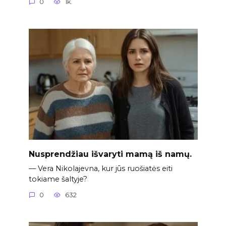
0
1k.
Nusprendžiau išvaryti mamą iš namų.
— Vera Nikolajevna, kur jūs ruošiatės eiti
tokiame šaltyje?
0
632