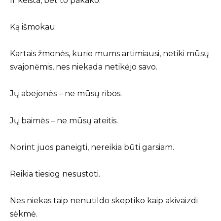
Ir keista, bet to pakako.
Ką išmokau:
Kartais žmonės, kurie mums artimiausi, netiki mūsų
svajonėmis, nes niekada netikėjo savo.
Jų abejonės – ne mūsų ribos.
Jų baimės – ne mūsų ateitis.
Norint juos paneigti, nereikia būti garsiam.
Reikia tiesiog nesustoti.
Nes niekas taip nenutildo skeptiko kaip akivaizdi
sėkmė.