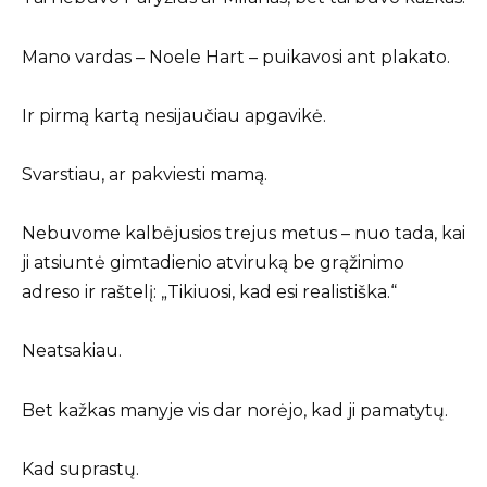
Mano vardas – Noele Hart – puikavosi ant plakato.
Ir pirmą kartą nesijaučiau apgavikė.
Svarstiau, ar pakviesti mamą.
Nebuvome kalbėjusios trejus metus – nuo tada, kai
ji atsiuntė gimtadienio atviruką be grąžinimo
adreso ir raštelį: „Tikiuosi, kad esi realistiška.“
Neatsakiau.
Bet kažkas manyje vis dar norėjo, kad ji pamatytų.
Kad suprastų.