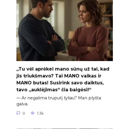
„Tu vėl aprėkei mano sūnų už tai, kad
jis triukšmavo? Tai MANO vaikas ir
MANO butas! Susirink savo daiktus,
tavo „auklėjimas“ čia baigėsi!“
— Ar negalima truputį tyliau? Man plyšta
galva.
0
1.3k.