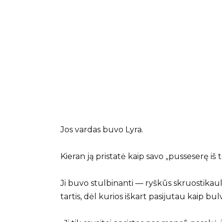
Jos vardas buvo Lyra.
Kieran ją pristatė kaip savo „pusseserę iš
Ji buvo stulbinanti — ryškūs skruostikaulia
tartis, dėl kurios iškart pasijutau kaip bulv