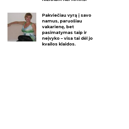
Pakviečiau vyrą į savo
namus, paruošiau
vakarienę, bet
pasimatymas taip ir
neįvyko – visa tai dėl jo
kvailos klaidos.