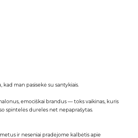
 kad man pasisekė su santykiais.
alonus, emociškai brandus — toks vaikinas, kuris
so spintelės dureles net nepaprašytas.
metus ir neseniai pradėjome kalbėtis apie