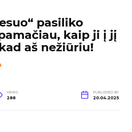
esuo“ pasiliko
amačiau, kaip ji į jį
 kad aš nežiūriu!
VIEWS
PUBLISHED BY
288
20.04.2025