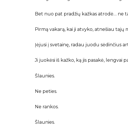
Bet nuo pat pradžių kažkas atrodė… ne ta
Pirmą vakarą, kai ji atvyko, atnešiau tajų 
Įėjusi į svetainę, radau juodu sėdinčius art
Ji juokėsi iš kažko, ką jis pasakė, lengvai 
Šlaunies.
Ne peties.
Ne rankos.
Šlaunies.