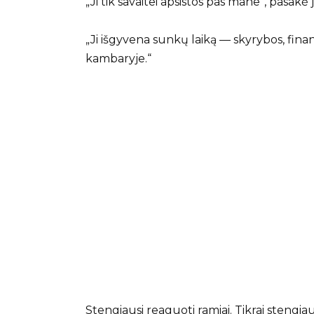
„Ji tik savaitei apsistos pas mane“, pasakė ji
„Ji išgyvena sunkų laiką — skyrybos, finan
kambaryje.“
Stengiausi reaguoti ramiai. Tikrai stengiau