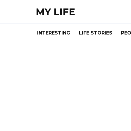
Skip
MY LIFE
to
content
INTERESTING
LIFE STORIES
PEO