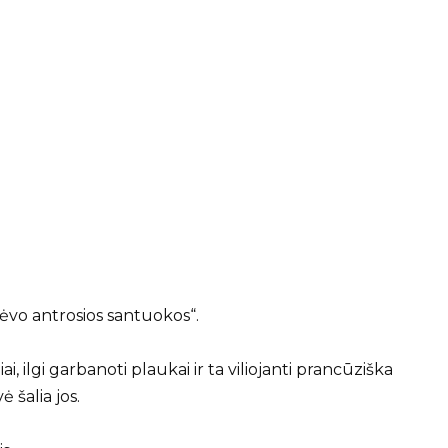
 tėvo antrosios santuokos“.
i, ilgi garbanoti plaukai ir ta viliojanti prancūziška
ė šalia jos.