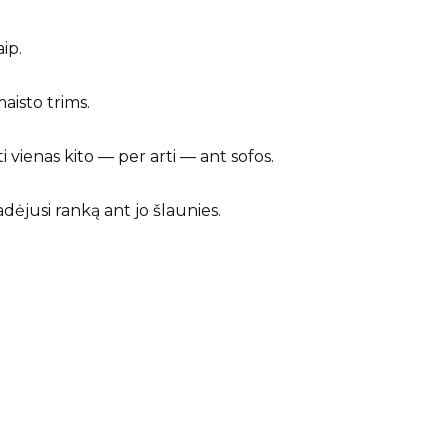
ip.
maisto trims.
i vienas kito — per arti — ant sofos.
padėjusi ranką ant jo šlaunies.