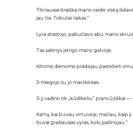
Tikriausiai išraiška mano veide viską išdav
jau čia. Tobulas laikas.“
Lyra atsistojo, pabučiavo abu mano skruost
Tas sakinys įstrigo mano galvoje.
Kitomis dienomis pradėjau pastebėti sm
Ji miegojo su jo marškiniais.
Ji jį vadino tik „kūdikėliu“ prancūziškai 
Kartą, kai buvau virtuvėje, mačiau, kaip j
buvai gražiausias vyras, kokį pažinojau.“