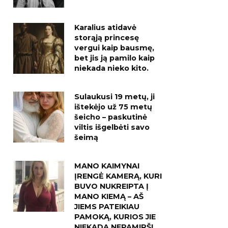
Karalius atidavė
storąją princesę
vergui kaip bausmę,
bet jis ją pamilo kaip
niekada nieko kito.
Sulaukusi 19 metų, ji
ištekėjo už 75 metų
šeicho – paskutinė
viltis išgelbėti savo
šeimą
MANO KAIMYNAI
ĮRENGĖ KAMERĄ, KURI
BUVO NUKREIPTA Į
MANO KIEMĄ – AŠ
JIEMS PATEIKIAU
PAMOKĄ, KURIOS JIE
NIEKADA NEPAMIRŠ!