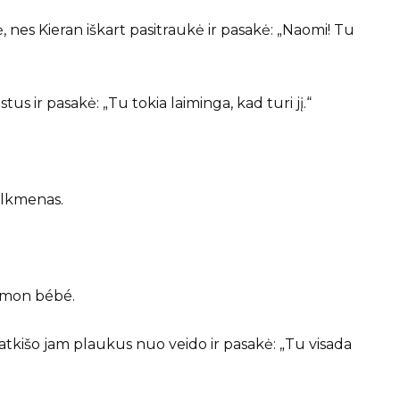
ė, nes Kieran iškart pasitraukė ir pasakė: „Naomi! Tu
us ir pasakė: „Tu tokia laiminga, kad turi jį.“
ulkmenas.
— mon bébé.
i atkišo jam plaukus nuo veido ir pasakė: „Tu visada