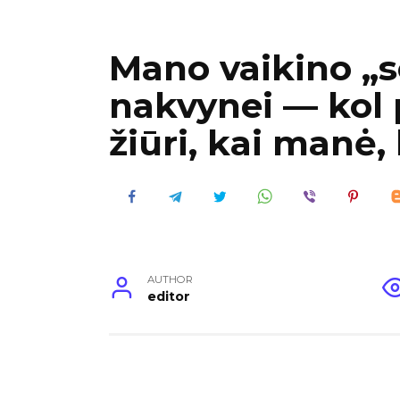
Mano vaikino „s
nakvynei — kol p
žiūri, kai manė,
AUTHOR
editor