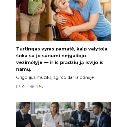
Turtingas vyras pamatė, kaip valytoja
šoka su jo sūnumi neįgaliojo
vežimėlyje — ir iš pradžių ją išvijo iš
namų.
Grigorijus muziką išgirdo dar laiptinėje.
0
1.9k.