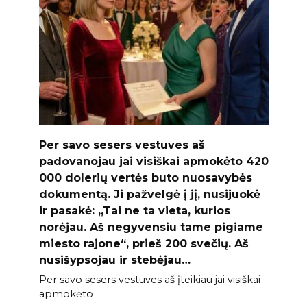
Per savo sesers vestuves aš
padovanojau jai visiškai apmokėto 420
000 dolerių vertės buto nuosavybės
dokumentą. Ji pažvelgė į jį, nusijuokė
ir pasakė: „Tai ne ta vieta, kurios
norėjau. Aš negyvensiu tame pigiame
miesto rajone“, prieš 200 svečių. Aš
nusišypsojau ir stebėjau…
Per savo sesers vestuves aš įteikiau jai visiškai
apmokėto