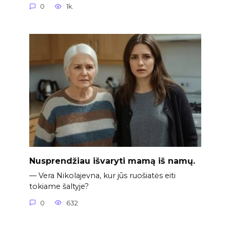
0
1k.
Nusprendžiau išvaryti mamą iš namų.
— Vera Nikolajevna, kur jūs ruošiatės eiti
tokiame šaltyje?
0
632