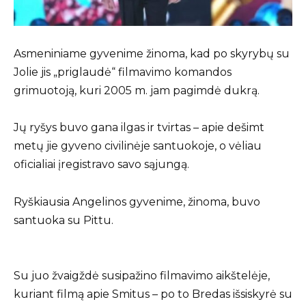
Asmeniniame gyvenime žinoma, kad po skyrybų su
Jolie jis „priglaudė“ filmavimo komandos
grimuotoją, kuri 2005 m. jam pagimdė dukrą.
Jų ryšys buvo gana ilgas ir tvirtas – apie dešimt
metų jie gyveno civilinėje santuokoje, o vėliau
oficialiai įregistravo savo sąjungą.
Ryškiausia Angelinos gyvenime, žinoma, buvo
santuoka su Pittu.
Su juo žvaigždė susipažino filmavimo aikštelėje,
kuriant filmą apie Smitus – po to Bredas išsiskyrė su