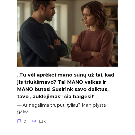
„Tu vėl aprėkei mano sūnų už tai, kad
jis triukšmavo? Tai MANO vaikas ir
MANO butas! Susirink savo daiktus,
tavo „auklėjimas“ čia baigėsi!“
— Ar negalima truputį tyliau? Man plyšta
galva.
0
1.3k.