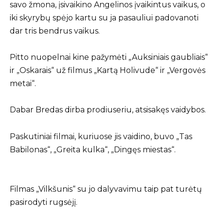
savo žmona, įsivaikino Angelinos įvaikintus vaikus, o
iki skyrybų spėjo kartu su ja pasauliui padovanoti
dar tris bendrus vaikus.
Pitto nuopelnai kine pažymėti „Auksiniais gaubliais“
ir „Oskarais“ už filmus „Kartą Holivude“ ir „Vergovės
metai“.
Dabar Bredas dirba prodiuseriu, atsisakęs vaidybos.
Paskutiniai filmai, kuriuose jis vaidino, buvo „Tas
Babilonas“, „Greita kulka“, „Dingęs miestas“.
Filmas „Vilkšunis“ su jo dalyvavimu taip pat turėtų
pasirodyti rugsėjį.