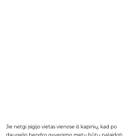
Jie netgi įsigijo vietas vienose iš kapinių, kad po
daugelio bendro gyvenimo metų būtų palaidoti