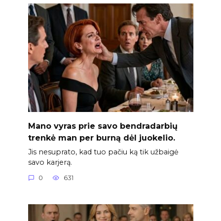
Mano vyras prie savo bendradarbių
trenkė man per burną dėl juokelio.
Jis nesuprato, kad tuo pačiu ką tik užbaigė
savo karjerą.
0
631