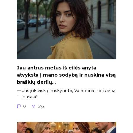
Jau antrus metus iš eilės anyta
atvyksta į mano sodybą ir nuskina visą
braškių derlių…
— Jūs juk viską nuskynėte, Valentina Petrovna,
— pasakė
0
272