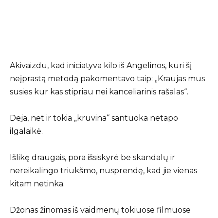
Akivaizdu, kad iniciatyva kilo iš Angelinos, kuri šį
neįprastą metodą pakomentavo taip: „Kraujas mus
susies kur kas stipriau nei kanceliarinis rašalas“.
Deja, net ir tokia „kruvina“ santuoka netapo
ilgalaikė.
Išlikę draugais, pora išsiskyrė be skandalų ir
nereikalingo triukšmo, nusprendę, kad jie vienas
kitam netinka.
Džonas žinomas iš vaidmenų tokiuose filmuose