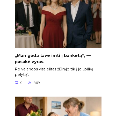
„Man gėda tave imti į banketą“, —
pasakė vyras.
Po valandos visa elitas žiūrėjo tik į jo „pilką
pelytę“.
0
869