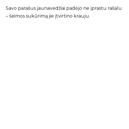
Savo parašus jaunavedžiai padėjo ne įprastu rašalu
– šeimos sukūrimą jie įtvirtino krauju.