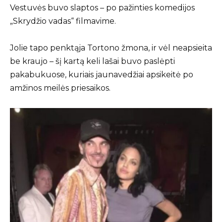
Vestuvės buvo slaptos – po pažinties komedijos
„Skrydžio vadas“ filmavime.
Jolie tapo penktąja Tortono žmona, ir vėl neapsieita
be kraujo – šį kartą keli lašai buvo paslėpti
pakabukuose, kuriais jaunavedžiai apsikeitė po
amžinos meilės priesaikos.