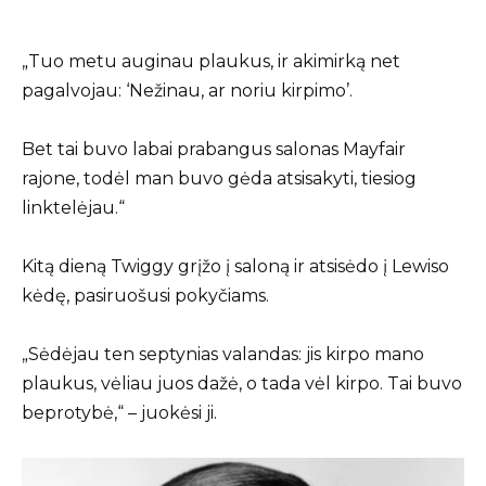
„Tuo metu auginau plaukus, ir akimirką net
pagalvojau: ‘Nežinau, ar noriu kirpimo’.
Bet tai buvo labai prabangus salonas Mayfair
rajone, todėl man buvo gėda atsisakyti, tiesiog
linktelėjau.“
Kitą dieną Twiggy grįžo į saloną ir atsisėdo į Lewiso
kėdę, pasiruošusi pokyčiams.
„Sėdėjau ten septynias valandas: jis kirpo mano
plaukus, vėliau juos dažė, o tada vėl kirpo. Tai buvo
beprotybė,“ – juokėsi ji.