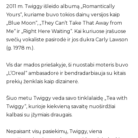
2011 m. Twiggy išleido albumą „Romantically
Yours“, kuriame buvo tokios dainų versijos kaip
„Blue Moon“, „They Can’t Take That Away from
Me“ ir „Right Here Waiting“. Kai kuriuose įrašuose
svečių vokaliste pasirodė ir jos dukra Carly Lawson
(g. 1978 m.).
Vis dar mados priešakyje, ši nuostabi moteris buvo
„L’Oreal“ ambasadorė ir bendradarbiauja su kitais
prekių ženklais kaip dizainerė.
Šiuo metu Twiggy veda savo tinklalaidę „Tea with
Twiggy“, kurioje kiekvieną savaitę nuoširdžiai
kalbasi su įžymiais draugais.
Nepaisant visų pasiekimų, Twiggy, viena