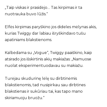
„Taip viskas ir prasidėjo… Tas kirpimas ir ta
nuotrauka buvo lūžis.“
Elfės kirpimas paryškino jos dideles mėlynas akis,
kurias Twiggy dar labiau išryškindavo tušu
apatiniams blakstienoms.
Kalbėdama su „Vogue“, Twiggy paaiškino, kaip
atsirado jos išskirtinis akių makiažas: „Namuose
nuolat eksperimentuodavau su makiažu.
Turėjau skudurinę lėlę su dirbtinėmis
blakstienomis, tad nusipirkau sau dirbtines
blakstienas ir sukūriau tai, kas tapo mano
skiriamuoju bruožu.“