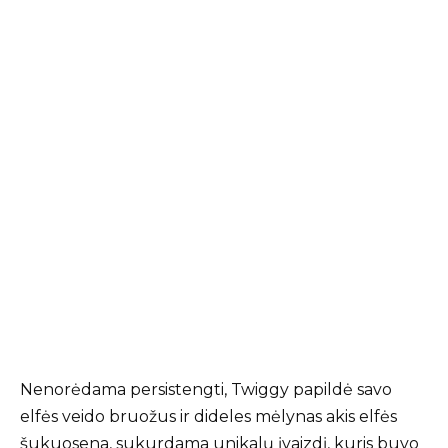
Nenorėdama persistengti, Twiggy papildė savo
elfės veido bruožus ir dideles mėlynas akis elfės
šukuosena, sukurdama unikalų įvaizdį, kuris buvo