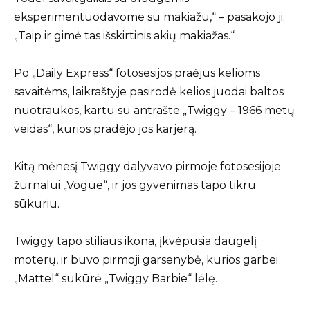
eksperimentuodavome su makiažu,“ – pasakojo ji.
„Taip ir gimė tas išskirtinis akių makiažas.“
Po „Daily Express“ fotosesijos praėjus kelioms
savaitėms, laikraštyje pasirodė kelios juodai baltos
nuotraukos, kartu su antrašte „Twiggy – 1966 metų
veidas“, kurios pradėjo jos karjerą.
Kitą mėnesį Twiggy dalyvavo pirmoje fotosesijoje
žurnalui „Vogue“, ir jos gyvenimas tapo tikru
sūkuriu.
Twiggy tapo stiliaus ikona, įkvėpusia daugelį
moterų, ir buvo pirmoji garsenybė, kurios garbei
„Mattel“ sukūrė „Twiggy Barbie“ lėlę.