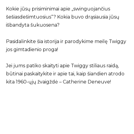
Kokie jūsų prisiminimai apie „swinguojančius
šešiasdešimtuosius“? Kokia buvo drąsiausia jūsų
išbandyta šukuosena?
Pasidalinkite šia istorija ir parodykime meilę Twiggy
jos gimtadienio proga!
Jei jums patiko skaityti apie Twiggy stiliaus raidą,
būtinai paskaitykite ir apie tai, kaip šiandien atrodo
kita 1960-ųjų žvaigždė – Catherine Deneuve!