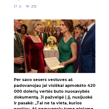
0
272
Per savo sesers vestuves aš
padovanojau jai visiškai apmokėto 420
000 dolerių vertės buto nuosavybės
dokumentą. Ji pažvelgė į jį, nusijuokė
ir pasakė: „Tai ne ta vieta, kurios
norėjau. Aš negyvensiu tame pigiame