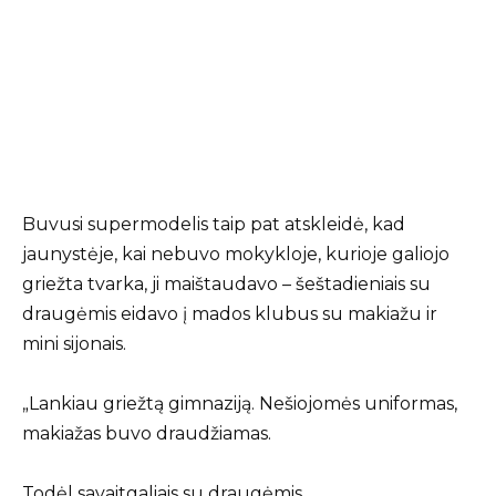
Buvusi supermodelis taip pat atskleidė, kad
jaunystėje, kai nebuvo mokykloje, kurioje galiojo
griežta tvarka, ji maištaudavo – šeštadieniais su
draugėmis eidavo į mados klubus su makiažu ir
mini sijonais.
„Lankiau griežtą gimnaziją. Nešiojomės uniformas,
makiažas buvo draudžiamas.
Todėl savaitgaliais su draugėmis