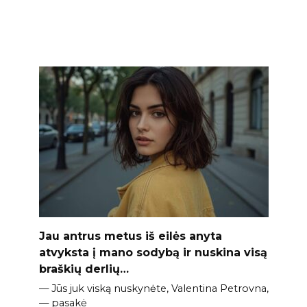
Jau antrus metus iš eilės anyta
atvyksta į mano sodybą ir nuskina visą
braškių derlių…
— Jūs juk viską nuskynėte, Valentina Petrovna,
— pasakė