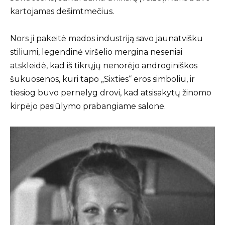
kartojamas dešimtmečius.
Nors ji pakeitė mados industriją savo jaunatvišku
stiliumi, legendinė viršelio mergina neseniai
atskleidė, kad iš tikrųjų nenorėjo androginiškos
šukuosenos, kuri tapo „Sixties“ eros simboliu, ir
tiesiog buvo pernelyg drovi, kad atsisakytų žinomo
kirpėjo pasiūlymo prabangiame salone.