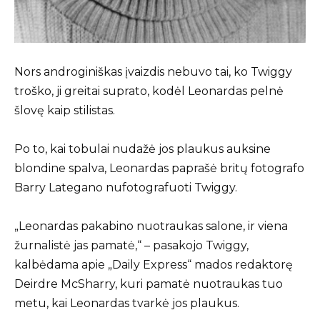
Nors androginiškas įvaizdis nebuvo tai, ko Twiggy
troško, ji greitai suprato, kodėl Leonardas pelnė
šlovę kaip stilistas.
Po to, kai tobulai nudažė jos plaukus auksine
blondine spalva, Leonardas paprašė britų fotografo
Barry Lategano nufotografuoti Twiggy.
„Leonardas pakabino nuotraukas salone, ir viena
žurnalistė jas pamatė,“ – pasakojo Twiggy,
kalbėdama apie „Daily Express“ mados redaktorę
Deirdre McSharry, kuri pamatė nuotraukas tuo
metu, kai Leonardas tvarkė jos plaukus.