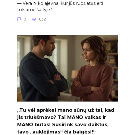
— Vera Nikolajevna, kur jūs ruošiatės eiti
tokiame šaltyje?
0
632
„Tu vėl aprėkei mano sūnų už tai, kad
jis triukšmavo? Tai MANO vaikas ir
MANO butas! Susirink savo daiktus,
tavo „auklėjimas“ čia baigėsi!“