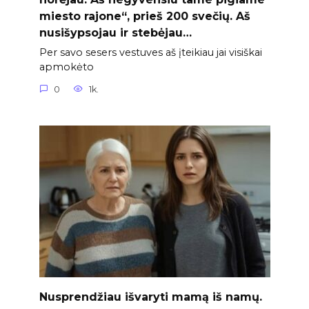
miesto rajone“, prieš 200 svečių. Aš
nusišypsojau ir stebėjau…
Per savo sesers vestuves aš įteikiau jai visiškai
apmokėto
0
1k.
Nusprendžiau išvaryti mamą iš namų.