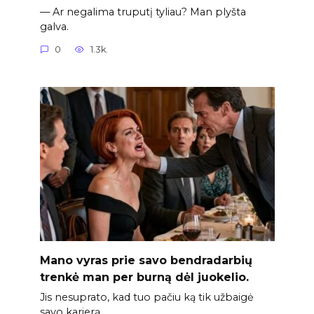
— Ar negalima truputį tyliau? Man plyšta
galva.
0
1.3k.
Mano vyras prie savo bendradarbių
trenkė man per burną dėl juokelio.
Jis nesuprato, kad tuo pačiu ką tik užbaigė
savo karjerą.