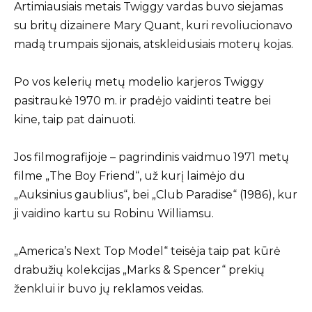
Artimiausiais metais Twiggy vardas buvo siejamas
su britų dizainere Mary Quant, kuri revoliucionavo
madą trumpais sijonais, atskleidusiais moterų kojas.
Po vos kelerių metų modelio karjeros Twiggy
pasitraukė 1970 m. ir pradėjo vaidinti teatre bei
kine, taip pat dainuoti.
Jos filmografijoje – pagrindinis vaidmuo 1971 metų
filme „The Boy Friend“, už kurį laimėjo du
„Auksinius gaublius“, bei „Club Paradise“ (1986), kur
ji vaidino kartu su Robinu Williamsu.
„America’s Next Top Model“ teisėja taip pat kūrė
drabužių kolekcijas „Marks & Spencer“ prekių
ženklui ir buvo jų reklamos veidas.