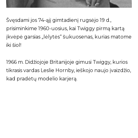
Švęsdami jos 74-ąjį gimtadienį rugsėjo 19 d.,
prisiminkime 1960-uosius, kai Twiggy pirmą kartą
įkvėpė garsias „lėlytės“ šukuosenas, kurias matome
iki šiol!
1966 m. Didžiojoje Britanijoje gimusi Twiggy, kurios
tikrasis vardas Leslie Hornby, ieškojo naujo įvaizdžio,
kad pradėtų modelio karjerą.