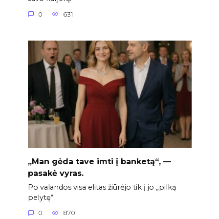
0
631
„Man gėda tave imti į banketą“, —
pasakė vyras.
Po valandos visa elitas žiūrėjo tik į jo „pilką
pelytę“.
0
870