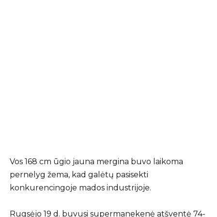
Vos 168 cm ūgio jauna mergina buvo laikoma
pernelyg žema, kad galėtų pasisekti
konkurencingoje mados industrijoje.
Rugsėjo 19 d. buvusi supermanekenė atšventė 74-