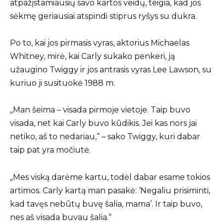
atpažįstamiausių savo kartos veidų, teigia, kad jos
sėkmę geriausiai atspindi stiprus ryšys su dukra.
Po to, kai jos pirmasis vyras, aktorius Michaelas
Whitney, mirė, kai Carly sukako penkeri, ją
užaugino Twiggy ir jos antrasis vyras Lee Lawson, su
kuriuo ji susituokė 1988 m.
„Man šeima – visada pirmoje vietoje. Taip buvo
visada, net kai Carly buvo kūdikis. Jei kas nors jai
netiko, aš to nedariau,“ – sako Twiggy, kuri dabar
taip pat yra močiutė.
„Mes viską darėme kartu, todėl dabar esame tokios
artimos. Carly kartą man pasakė: ‘Negaliu prisiminti,
kad tavęs nebūtų buvę šalia, mama’. Ir taip buvo,
nes aš visada buvau šalia.“