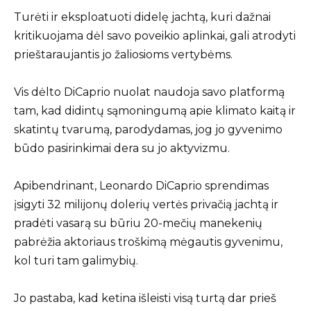
Turėti ir eksploatuoti didelę jachtą, kuri dažnai
kritikuojama dėl savo poveikio aplinkai, gali atrodyti
prieštaraujantis jo žaliosioms vertybėms.
Vis dėlto DiCaprio nuolat naudoja savo platformą
tam, kad didintų sąmoningumą apie klimato kaitą ir
skatintų tvarumą, parodydamas, jog jo gyvenimo
būdo pasirinkimai dera su jo aktyvizmu.
Apibendrinant, Leonardo DiCaprio sprendimas
įsigyti 32 milijonų dolerių vertės privačią jachtą ir
pradėti vasarą su būriu 20-mečių manekenių
pabrėžia aktoriaus troškimą mėgautis gyvenimu,
kol turi tam galimybių.
Jo pastaba, kad ketina išleisti visą turtą dar prieš