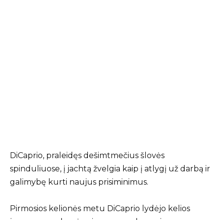
DiCaprio, praleidęs dešimtmečius šlovės
spinduliuose, į jachtą žvelgia kaip į atlygį už darbą ir
galimybę kurti naujus prisiminimus.
Pirmosios kelionės metu DiCaprio lydėjo kelios