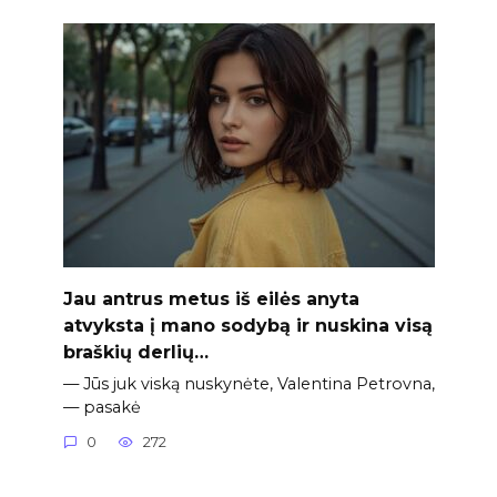
Jau antrus metus iš eilės anyta
atvyksta į mano sodybą ir nuskina visą
braškių derlių…
— Jūs juk viską nuskynėte, Valentina Petrovna,
— pasakė
0
272