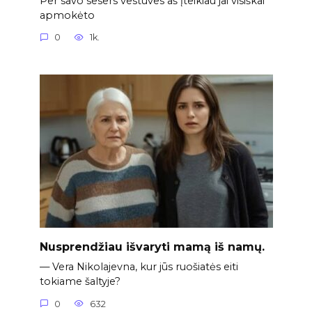
Per savo sesers vestuves aš įteikiau jai visiškai
apmokėto
0
1k.
Nusprendžiau išvaryti mamą iš namų.
— Vera Nikolajevna, kur jūs ruošiatės eiti
tokiame šaltyje?
0
632