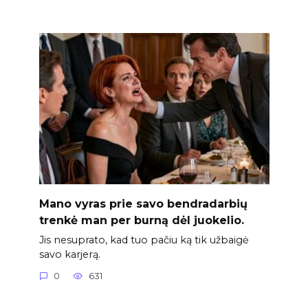
Mano vyras prie savo bendradarbių
trenkė man per burną dėl juokelio.
Jis nesuprato, kad tuo pačiu ką tik užbaigė
savo karjerą.
0
631