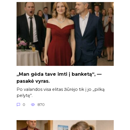
„Man gėda tave imti į banketą“, —
pasakė vyras.
Po valandos visa elitas žiūrėjo tik į jo „pilką
pelytę“.
0
870