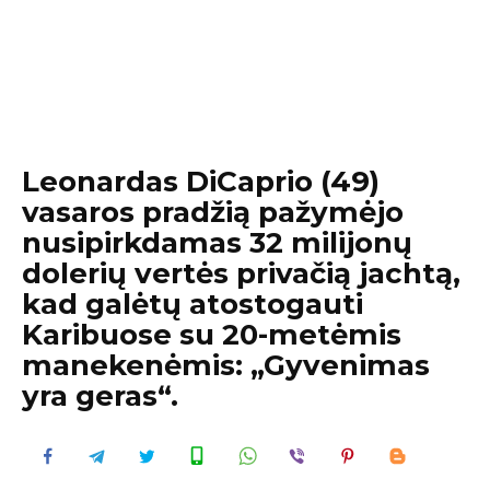
Leonardas DiCaprio (49)
vasaros pradžią pažymėjo
nusipirkdamas 32 milijonų
dolerių vertės privačią jachtą,
kad galėtų atostogauti
Karibuose su 20-metėmis
manekenėmis: „Gyvenimas
yra geras“.