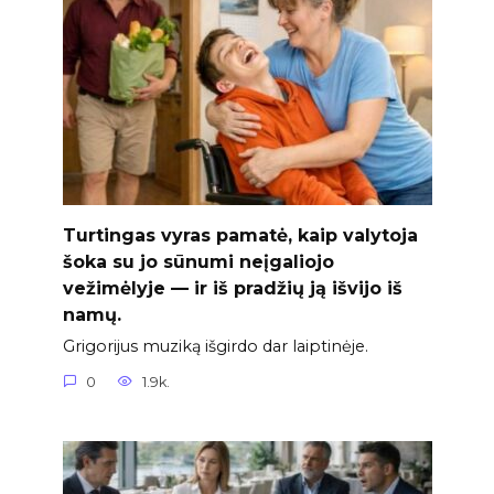
Turtingas vyras pamatė, kaip valytoja
šoka su jo sūnumi neįgaliojo
vežimėlyje — ir iš pradžių ją išvijo iš
namų.
Grigorijus muziką išgirdo dar laiptinėje.
0
1.9k.