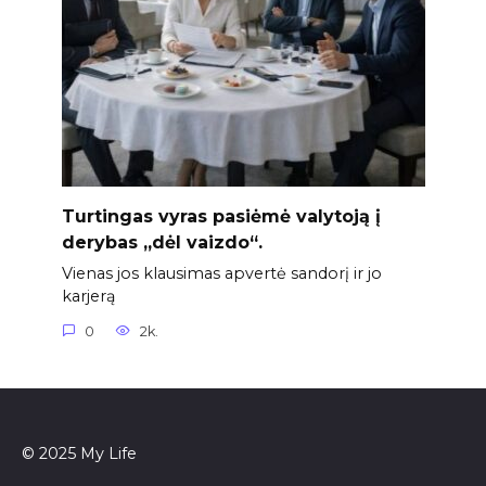
Turtingas vyras pasiėmė valytoją į
derybas „dėl vaizdo“.
Vienas jos klausimas apvertė sandorį ir jo
karjerą
0
2k.
© 2025 My Life