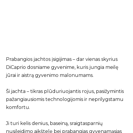
Prabangios jachtos įsigijimas – dar vienas skyrius
DiCaprio dosniame gyvenime, kuris jungia meilę
jūrai ir aistrą gyvenimo malonumams.
Ši jachta – tikras plūduriuojantis rojus, pasižymintis
pažangiausiomis technologijomis ir neprilygstamu
komfortu.
Ji turi kelis denius, baseiną, sraigtasparnių
nusileidimo aikštelę bei prabangias gyvenamąsias