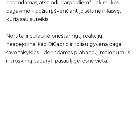
pasendamas, atspindi „carpe diem“ – akimirkos
pagavimo – požiūrį, švenčiant jo sėkmę ir laisvę,
kurią sau suteikia.
Nors tai ir sulaukė prieštaringų reakcijų,
neabejotina, kad DiCaprio ir toliau gyvena pagal
savo taisykles – derindamas prabangą, malonumus
ir troškimą padaryti pasaulį geresne vieta.