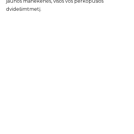
jaunos manekenės, visos vos perkopusios
dvidešimtmetį.