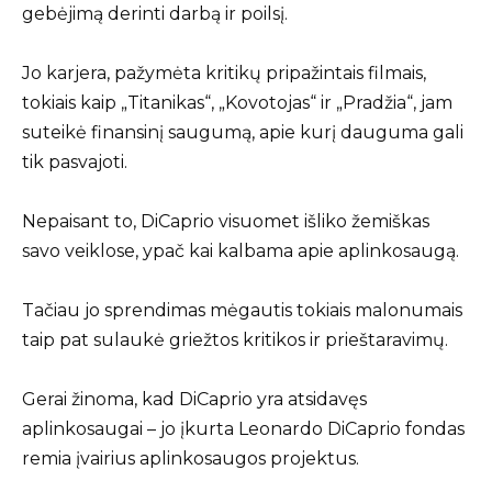
gebėjimą derinti darbą ir poilsį.
Jo karjera, pažymėta kritikų pripažintais filmais,
tokiais kaip „Titanikas“, „Kovotojas“ ir „Pradžia“, jam
suteikė finansinį saugumą, apie kurį dauguma gali
tik pasvajoti.
Nepaisant to, DiCaprio visuomet išliko žemiškas
savo veiklose, ypač kai kalbama apie aplinkosaugą.
Tačiau jo sprendimas mėgautis tokiais malonumais
taip pat sulaukė griežtos kritikos ir prieštaravimų.
Gerai žinoma, kad DiCaprio yra atsidavęs
aplinkosaugai – jo įkurta Leonardo DiCaprio fondas
remia įvairius aplinkosaugos projektus.