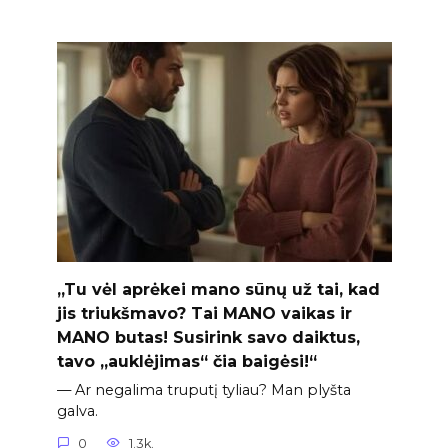
„Tu vėl aprėkei mano sūnų už tai, kad
jis triukšmavo? Tai MANO vaikas ir
MANO butas! Susirink savo daiktus,
tavo „auklėjimas“ čia baigėsi!“
— Ar negalima truputį tyliau? Man plyšta
galva.
0
1.3k.