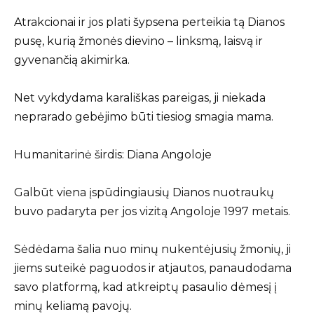
Atrakcionai ir jos plati šypsena perteikia tą Dianos
pusę, kurią žmonės dievino – linksmą, laisvą ir
gyvenančią akimirka.
Net vykdydama karališkas pareigas, ji niekada
neprarado gebėjimo būti tiesiog smagia mama.
Humanitarinė širdis: Diana Angoloje
Galbūt viena įspūdingiausių Dianos nuotraukų
buvo padaryta per jos vizitą Angoloje 1997 metais.
Sėdėdama šalia nuo minų nukentėjusių žmonių, ji
jiems suteikė paguodos ir atjautos, panaudodama
savo platformą, kad atkreiptų pasaulio dėmesį į
minų keliamą pavojų.