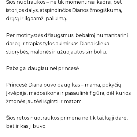
Šios nuotraukos – ne tik momentiniai kadrai, bet
istorijos dalys, atspindinčios Dianos žmogiškumą,
drąsą ir ilgaamžį palikimą.
Per motinystės džiaugsmus, bebaimį humanitarinį
darbą ir trapias tylos akimirkas Diana išlieka
stiprybės, malonės ir užuojautos simboliu.
Pabaiga: daugiau nei princesė
Princesė Diana buvo daug kas – mama, pokyčių
įkvėpėja, mados ikona ir pasaulinė figūra, dėl kurios
žmonės jautėsi išgirsti ir matomi.
Šios retos nuotraukos primena ne tik tai, ką ji darė,
bet ir kas ji buvo.