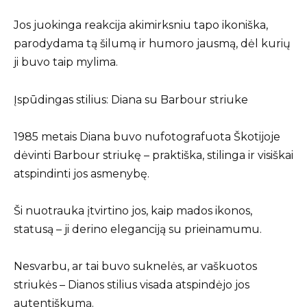
Jos juokinga reakcija akimirksniu tapo ikoniška,
parodydama tą šilumą ir humoro jausmą, dėl kurių
ji buvo taip mylima.
Įspūdingas stilius: Diana su Barbour striuke
1985 metais Diana buvo nufotografuota Škotijoje
dėvinti Barbour striukę – praktiška, stilinga ir visiškai
atspindinti jos asmenybę.
Ši nuotrauka įtvirtino jos, kaip mados ikonos,
statusą – ji derino eleganciją su prieinamumu.
Nesvarbu, ar tai buvo suknelės, ar vaškuotos
striukės – Dianos stilius visada atspindėjo jos
autentiškumą.