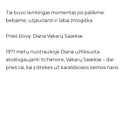
Tai buvo lemtingas momentas jos palikime:
bebaimė, užjaučianti ir labai žmogiška.
Prieš šlovę: Diana Vakarų Sasekse
1971 metų nuotraukoje Diana užfiksuota
atostogaujanti Itchenore, Vakarų Sasekse – dar
prieš tai, kai ji ištekės už karališkosios šeimos nario.