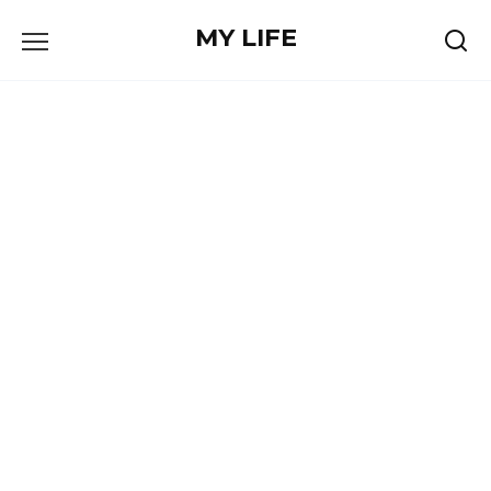
Skip
MY LIFE
to
content