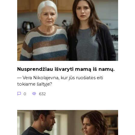
Nusprendžiau išvaryti mamą iš namų.
— Vera Nikolajevna, kur jūs ruošiatės eiti
tokiame šaltyje?
0
632