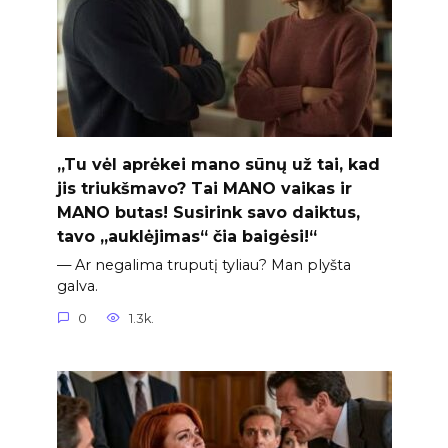
„Tu vėl aprėkei mano sūnų už tai, kad
jis triukšmavo? Tai MANO vaikas ir
MANO butas! Susirink savo daiktus,
tavo „auklėjimas“ čia baigėsi!“
— Ar negalima truputį tyliau? Man plyšta
galva.
0
1.3k.