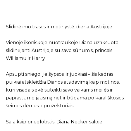
Slidinėjimo trasos ir motinystė: diena Austrijoje
Vienoje ikoniškoje nuotraukoje Diana užfiksuota
slidinėjanti Austrijoje su savo sūnumis, princais
Williamu ir Harry.
Apsupti sniego, jie šypsosi ir juokiasi – šis kadras
puikiai atskleidžia Dianos atsidavimą kaip motinos,
kuri visada siekė suteikti savo vaikams meilės ir
paprastumo jausmą net ir būdama po karališkosios
šeimos dėmesio prožektoriais.
Sala kaip prieglobstis: Diana Necker saloje