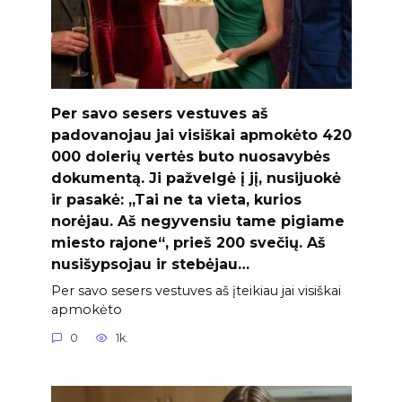
Per savo sesers vestuves aš
padovanojau jai visiškai apmokėto 420
000 dolerių vertės buto nuosavybės
dokumentą. Ji pažvelgė į jį, nusijuokė
ir pasakė: „Tai ne ta vieta, kurios
norėjau. Aš negyvensiu tame pigiame
miesto rajone“, prieš 200 svečių. Aš
nusišypsojau ir stebėjau…
Per savo sesers vestuves aš įteikiau jai visiškai
apmokėto
0
1k.