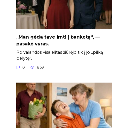
„Man gėda tave imti į banketą“, —
pasakė vyras.
Po valandos visa elitas žiūrėjo tik į jo „pilką
pelytę“.
0
869