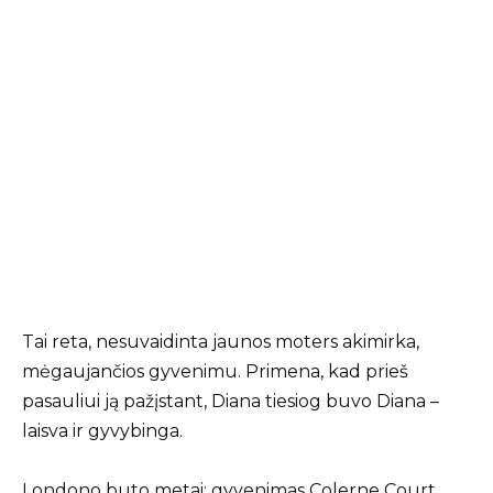
Tai reta, nesuvaidinta jaunos moters akimirka,
mėgaujančios gyvenimu. Primena, kad prieš
pasauliui ją pažįstant, Diana tiesiog buvo Diana –
laisva ir gyvybinga.
Londono buto metai: gyvenimas Colerne Court