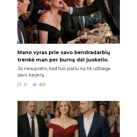
Mano vyras prie savo bendradarbių
trenkė man per burną dėl juokelio.
Jis nesuprato, kad tuo pačiu ką tik užbaigė
savo karjerą.
0
631