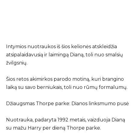
Intymios nuotraukos iš šios kelionės atskleidžia
atsipalaidavusią ir laimingą Dianą, toli nuo smalsių
žvilgsnių.
Šios retos akimirkos parodo motiną, kuri brangino
laiką su savo berniukais, toli nuo rūmų formalumų.
Džiaugsmas Thorpe parke: Dianos linksmumo pusė
Nuotrauka, padaryta 1992 metais, vaizduoja Dianą
su mažu Harry per dieną Thorpe parke.