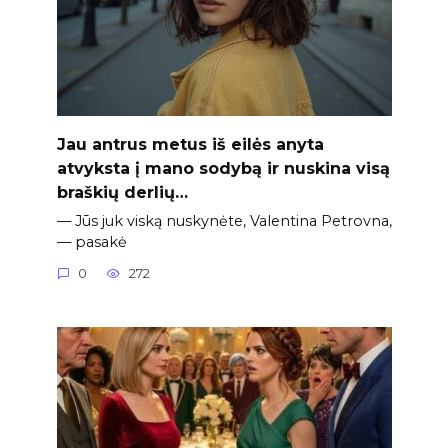
Jau antrus metus iš eilės anyta
atvyksta į mano sodybą ir nuskina visą
braškių derlių…
— Jūs juk viską nuskynėte, Valentina Petrovna,
— pasakė
0
272