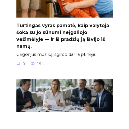
Turtingas vyras pamatė, kaip valytoja
šoka su jo sūnumi neįgaliojo
vežimėlyje — ir iš pradžių ją išvijo iš
namų.
Grigorijus muziką išgirdo dar laiptinėje.
0
1.9k.