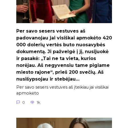
Per savo sesers vestuves aš
padovanojau jai visiškai apmokėto 420
000 dolerių vertės buto nuosavybės
dokumentą. Ji pažvelgė į jį, nusijuokė
ir pasakė: „Tai ne ta vieta, kurios
norėjau. Aš negyvensiu tame pigiame
miesto rajone“, prieš 200 svečių. Aš
nusišypsojau ir stebėjau…
Per savo sesers vestuves aš įteikiau jai visiškai
apmokėto
0
1k.