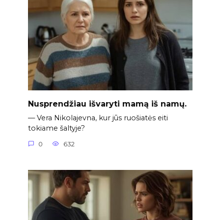
Nusprendžiau išvaryti mamą iš namų.
— Vera Nikolajevna, kur jūs ruošiatės eiti
tokiame šaltyje?
0
632