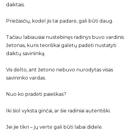
daiktais.
Priežasčių, kodėl jis tai padarė, gali būti daug.
Tačiau labiausiai nustebinęs radinys buvo vardinis
žetonas, kuris teoriškai galėtų padėti nustatyti
daiktų savininką.
Vis dėlto, ant žetono nebuvo nurodytas visas
savininko vardas.
Nuo ko pradėti paieškas?
Iki šiol vyksta ginčai, ar šie radiniai autentiški.
Jei jie tikri – jų vertė gali būti labai didelė.