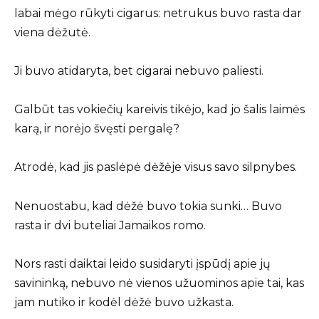
labai mėgo rūkyti cigarus: netrukus buvo rasta dar
viena dėžutė.
Ji buvo atidaryta, bet cigarai nebuvo paliesti.
Galbūt tas vokiečių kareivis tikėjo, kad jo šalis laimės
karą, ir norėjo švęsti pergalę?
Atrodė, kad jis paslėpė dėžėje visus savo silpnybes.
Nenuostabu, kad dėžė buvo tokia sunki… Buvo
rasta ir dvi buteliai Jamaikos romo.
Nors rasti daiktai leido susidaryti įspūdį apie jų
savininką, nebuvo nė vienos užuominos apie tai, kas
jam nutiko ir kodėl dėžė buvo užkasta.