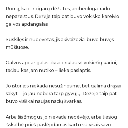
Romą, kaip ir cigarų dėžutes, archeologai rado
nepažeistus. Dėžėje taip pat buvo vokiško kareivio
galvos apdangalas.
Suskilęs ir nudėvėtas, jis akivaizdžiai buvo buvęs
mūšiuose.
Galvos apdangalas tikrai priklausė vokiečių kariui,
tačiau kas jam nutiko – lieka paslaptis.
Jo istorijos niekada nesužinosime, bet galima drąsiai
sakyti – jo jau nebėra tarp gyvųjų. Dėžėje taip pat
buvo visiškai naujas nacių švarkas.
Arba šis žmogus jo niekada nedėvėjo, arba tiesiog
išskalbė prieš paslėpdamas kartu su visais savo