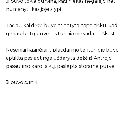
Ji buvo tokia purvina, kad niekas negalėjo net
numanyti, kas joje slypi.
Tačiau kai dėžė buvo atidaryta, tapo aišku, kad
geriau būtų buvę jos turinio niekada neiškasti…
Neseniai kasinėjant placdarmo teritorijoje buvo
aptikta paslaptinga uždaryta dėžė iš Antrojo
pasaulinio karo laikų, paslėpta storame purve.
Ji buvo sunki.