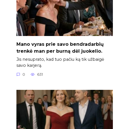
Mano vyras prie savo bendradarbių
trenkė man per burną dėl juokelio.
Jis nesuprato, kad tuo pačiu ką tik užbaigė
savo karjerą.
0
631