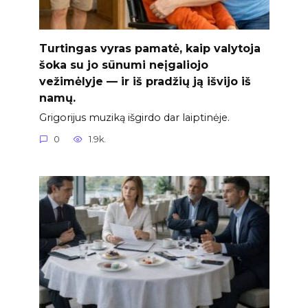
Turtingas vyras pamatė, kaip valytoja
šoka su jo sūnumi neįgaliojo
vežimėlyje — ir iš pradžių ją išvijo iš
namų.
Grigorijus muziką išgirdo dar laiptinėje.
0
1.9k.