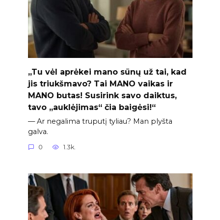
„Tu vėl aprėkei mano sūnų už tai, kad
jis triukšmavo? Tai MANO vaikas ir
MANO butas! Susirink savo daiktus,
tavo „auklėjimas“ čia baigėsi!“
— Ar negalima truputį tyliau? Man plyšta
galva.
0
1.3k.