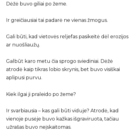
Dėžė buvo giliai po žeme.
Ir greičiausiai tai padarė ne vienas žmogus.
Gali būti, kad vietovės reljefas pasikeitė dėl erozijos
ar nuošliaužų.
Galbūt karo metu čia sprogo sviediniai. Dėžė
atrodė kaip tikras lobio skrynis, bet buvo visiškai
aplipusi purvu.
Kiek ilgai ji praleido po žeme?
Ir svarbiausia – kas gali būti viduje? Atrodė, kad
vienoje pusėje buvo kažkas išgraviruota, tačiau
užrašas buvo neįskaitomas.