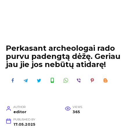
Perkasant archeologai rado
purvu padengtą dėžę. Geriau
jau jie jos nebūtų atidarę!
AUTHOR
VIEWS
editor
365
PUBLISHED BY
17.05.2025