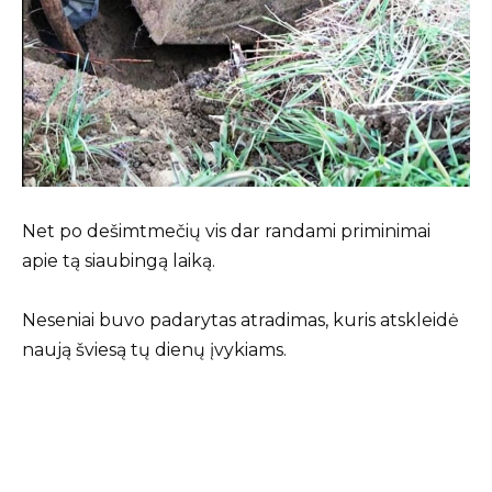
Net po dešimtmečių vis dar randami priminimai
apie tą siaubingą laiką.
Neseniai buvo padarytas atradimas, kuris atskleidė
naują šviesą tų dienų įvykiams.