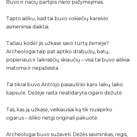
Buvo ir nacių partijos nario pažymėjimas.
Tapto aišku, kad tai buvo vokiečių kareivio
asmeniniai daiktai.
Tačiau kodėl jis užkasė savo turtą žemėje?
Archeologai taip pat aptiko drabužių, batų,
popieriaus ir laikraščių skiaučių – visa tai buvo aiškiai
matoma ir nepažeista.
Tai tikrai buvo Antrojo pasaulinio karo laikų laiko
kapsulė. Dėžėje rasta neatidaryta cigaro dėžutė.
Tas, kas ją užkasė, veikiausiai ką tik nusipirko
cigarus – išliko netgi originali pakuotė.
Archeologai buvo sužavėti. Dėžės savininkas, regis,