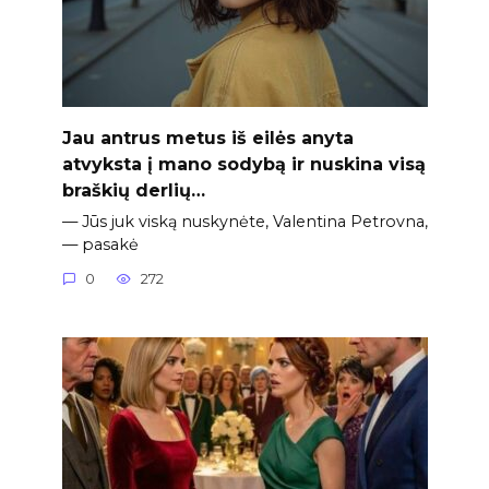
Jau antrus metus iš eilės anyta
atvyksta į mano sodybą ir nuskina visą
braškių derlių…
— Jūs juk viską nuskynėte, Valentina Petrovna,
— pasakė
0
272