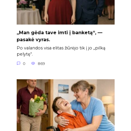
„Man gėda tave imti į banketą“, —
pasakė vyras.
Po valandos visa elitas žiūrėjo tik į jo „pilką
pelytę“.
0
869