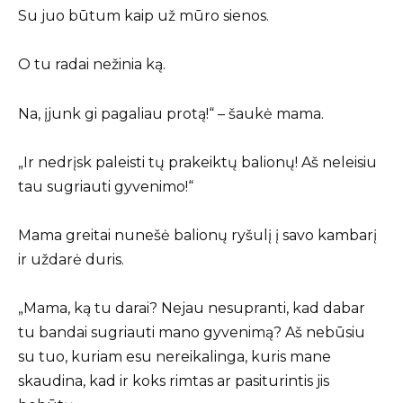
Su juo būtum kaip už mūro sienos.
O tu radai nežinia ką.
Na, įjunk gi pagaliau protą!“ – šaukė mama.
„Ir nedrįsk paleisti tų prakeiktų balionų! Aš neleisiu
tau sugriauti gyvenimo!“
Mama greitai nunešė balionų ryšulį į savo kambarį
ir uždarė duris.
„Mama, ką tu darai? Nejau nesupranti, kad dabar
tu bandai sugriauti mano gyvenimą? Aš nebūsiu
su tuo, kuriam esu nereikalinga, kuris mane
skaudina, kad ir koks rimtas ar pasiturintis jis