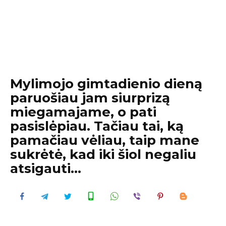
My­limojo gimtadienio dieną
paruošiau jam siurprizą
miegamajame, o pati
pasislėpiau. Tačiau tai, ką
pamačiau vėliau, taip mane
sukrėtė, kad iki šiol negaliu
atsigauti…