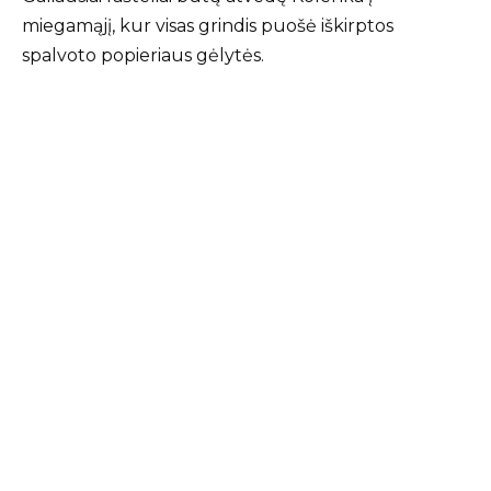
miegamąjį, kur visas grindis puošė iškirptos
spalvoto popieriaus gėlytės.