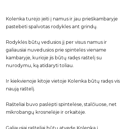
Kolenka turėjo įeiti į namus ir jau prieškambaryje
pastebėti spalvotas rodykles ant grindų.
Rodyklės būtų vedusios jį per visus namus ir
galiausiai nuvedusios prie spintelės viename
kambaryje, kurioje jis būtų radęs raštelį su
nurodymu, ką atidaryti toliau.
Ir kiekvienoje kitoje vietoje Kolenka būtų radęs vis
naują raštelį.
Rašteliai buvo paslėpti spintelėse, stalčiuose, net
mikrobangų krosnelėje ir orkaitėje.
Galiausiai rašteliai būtų atvedę Kolenka į