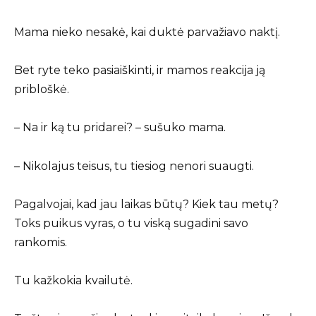
Mama nieko nesakė, kai duktė parvažiavo naktį.
Bet ryte teko pasiaiškinti, ir mamos reakcija ją
pribloškė.
– Na ir ką tu pridarei? – sušuko mama.
– Nikolajus teisus, tu tiesiog nenori suaugti.
Pagalvojai, kad jau laikas būtų? Kiek tau metų?
Toks puikus vyras, o tu viską sugadini savo
rankomis.
Tu kažkokia kvailutė.