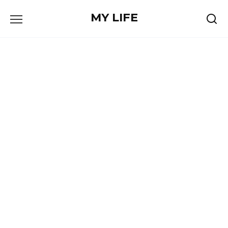
Skip
MY LIFE
to
content