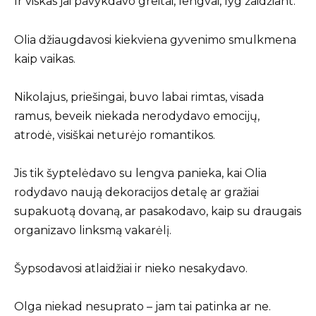
Ir viskas jai pavykdavo greitai, lengvai, lyg žaidžiant.
Olia džiaugdavosi kiekviena gyvenimo smulkmena
kaip vaikas.
Nikolajus, priešingai, buvo labai rimtas, visada
ramus, beveik niekada nerodydavo emocijų,
atrodė, visiškai neturėjo romantikos.
Jis tik šyptelėdavo su lengva panieka, kai Olia
rodydavo naują dekoracijos detalę ar gražiai
supakuotą dovaną, ar pasakodavo, kaip su draugais
organizavo linksmą vakarėlį.
Šypsodavosi atlaidžiai ir nieko nesakydavo.
Olga niekad nesuprato – jam tai patinka ar ne.