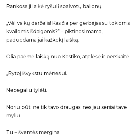
Rankose ji laikė ryšulį spalvotų balionų.
„Vėl vaikų darželis! Kas čia per gerbėjas su tokiomis
kvailomis išdaigomis?“ – piktinosi mama,
paduodama jai kažkokį laišką.
Olia paėmė laišką nuo Kostiko, atplėšė ir perskaitė.
„Rytoj išvykstu mėnesiui.
Nebegaliu tylėti.
Noriu būti ne tik tavo draugas, nes jau seniai tave
myliu.
Tu – šventės mergina.