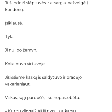
Ji išlindo iš slėptuvės ir atsargiai pažvelgė į
koridorių.
Įsiklausė.
Tyla.
Ji nulipo žemyn.
Kolia buvo virtuvėje.
Jis išsiėmė kažką iš šaldytuvo ir pradėjo
vakarieniauti.
Viskas, ką ji paruošė, liko nepastebėta.
– Kur tu dingai? Aš iš tikrųjų alkanas.