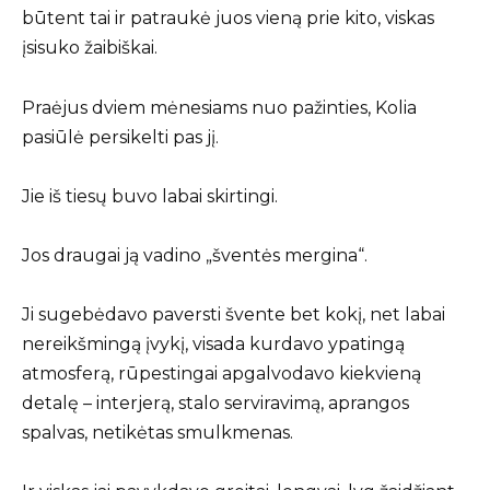
būtent tai ir patraukė juos vieną prie kito, viskas
įsisuko žaibiškai.
Praėjus dviem mėnesiams nuo pažinties, Kolia
pasiūlė persikelti pas jį.
Jie iš tiesų buvo labai skirtingi.
Jos draugai ją vadino „šventės mergina“.
Ji sugebėdavo paversti švente bet kokį, net labai
nereikšmingą įvykį, visada kurdavo ypatingą
atmosferą, rūpestingai apgalvodavo kiekvieną
detalę – interjerą, stalo serviravimą, aprangos
spalvas, netikėtas smulkmenas.