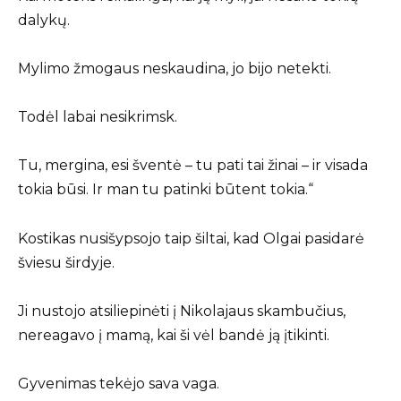
dalykų.
Mylimo žmogaus neskaudina, jo bijo netekti.
Todėl labai nesikrimsk.
Tu, mergina, esi šventė – tu pati tai žinai – ir visada
tokia būsi. Ir man tu patinki būtent tokia.“
Kostikas nusišypsojo taip šiltai, kad Olgai pasidarė
šviesu širdyje.
Ji nustojo atsiliepinėti į Nikolajaus skambučius,
nereagavo į mamą, kai ši vėl bandė ją įtikinti.
Gyvenimas tekėjo sava vaga.