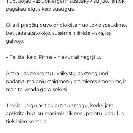
Tučtuojau važiuok atgal ir susitaikyk su juo. Išmok
pagaliau elgtis kaip suaugusi.
Olia iš pradžių buvo priblokšta nuo tokio spaudimo,
bet tada atsitokėjo, susiėmė ir išrėžė viską, ką
galvojo.
– Tai štai kaip. Pirma – niekur aš negrįšiu.
Antra – aš nekrentu į vaikystę, aš stengiuosi
padaryti malonių staigmenų artimiems žmonėms, ir
man tai visada gerai sekėsi.
Trečia – jeigu aš tiek erzinu žmogų, kodėl jam
apskritai būti su manimi? Tik nesuprantu, kodėl jis
tiek laiko kentėjo.