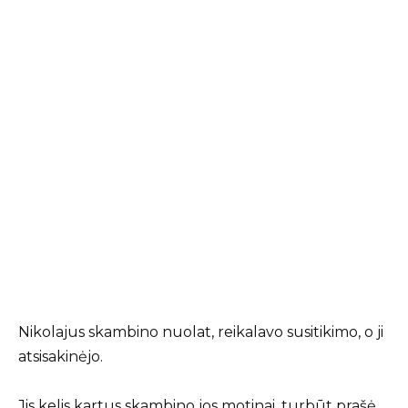
Nikolajus skambino nuolat, reikalavo susitikimo, o ji
atsisakinėjo.
Jis kelis kartus skambino jos motinai, turbūt prašė