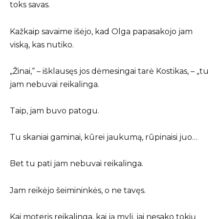
toks savas.
Kažkaip savaime išėjo, kad Olga papasakojo jam
viską, kas nutiko.
„Žinai,“ – išklausęs jos dėmesingai tarė Kostikas, – „tu
jam nebuvai reikalinga.
Taip, jam buvo patogu.
Tu skaniai gaminai, kūrei jaukumą, rūpinaisi juo…
Bet tu pati jam nebuvai reikalinga.
Jam reikėjo šeimininkės, o ne tavęs.
Kai moteris reikalinga, kai ją myli, jai nesako tokių