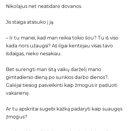
Nikolajus net neatidarė dovanos.
Jis staiga atsisuko į ją.
– Ir tu manei, kad man reikia tokio šou? Tu iš viso
kada nors užaugsi? Aš ilgai kentėjau visas tavo
išdaigas, nieko nesakiau.
Bet surengti man šitą vaikų darželį mano
gimtadienio dieną po sunkios darbo dienos?..
Galėjai tiesiog pasveikinti kaip žmogus ir paduoti
vakarienę.
Ar tu apskritai sugebi kažką padaryti kaip suaugęs
žmogus?