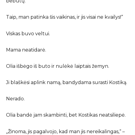
bebūtų.
Taip, man patinka šis vaikinas, ir jis visai ne kvailys!“
Viskas buvo veltui.
Mama neatidarė.
Olia išbėgo iš buto ir nulėkė laiptais žemyn.
Ji blaškėsi aplink namą, bandydama surasti Kostiką.
Nerado.
Olia bandė jam skambinti, bet Kostikas neatsiliepė.
„Žinoma, jis pagalvojo, kad man jis nereikalingas,“ –