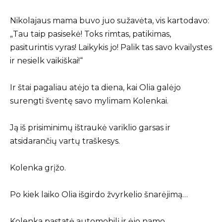
Nikolajaus mama buvo juo sužavėta, vis kartodavo:
„Tau taip pasisekė! Toks rimtas, patikimas,
pasiturintis vyras! Laikykis jo! Palik tas savo kvailystes
ir nesielk vaikiškai!“
Ir štai pagaliau atėjo ta diena, kai Olia galėjo
surengti šventę savo mylimam Kolenkai.
Ją iš prisiminimų ištraukė variklio garsas ir
atsidarančių vartų traškesys.
Kolenka grįžo.
Po kiek laiko Olia išgirdo žvyrkelio šnarėjimą…
Kolenka pastatė automobilį ir ėjo namo.