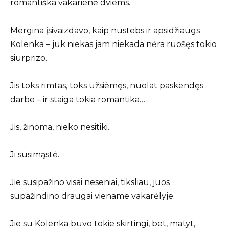
romantiška vakarienė dviems.
Mergina įsivaizdavo, kaip nustebs ir apsidžiaugs
Kolenka – juk niekas jam niekada nėra ruošęs tokio
siurprizo.
Jis toks rimtas, toks užsiėmęs, nuolat paskendęs
darbe – ir staiga tokia romantika…
Jis, žinoma, nieko nesitiki.
Ji susimąstė.
Jie susipažino visai neseniai, tiksliau, juos
supažindino draugai viename vakarėlyje.
Jie su Kolenka buvo tokie skirtingi, bet, matyt,