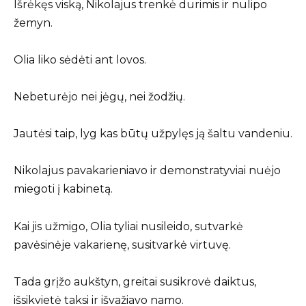
Išrėkęs viską, Nikolajus trenkė durimis ir nulipo
žemyn.
Olia liko sėdėti ant lovos.
Nebeturėjo nei jėgų, nei žodžių.
Jautėsi taip, lyg kas būtų užpylęs ją šaltu vandeniu.
Nikolajus pavakarieniavo ir demonstratyviai nuėjo
miegoti į kabinetą.
Kai jis užmigo, Olia tyliai nusileido, sutvarkė
pavėsinėje vakarienę, susitvarkė virtuvę.
Tada grįžo aukštyn, greitai susikrovė daiktus,
išsikvietė taksi ir išvažiavo namo.