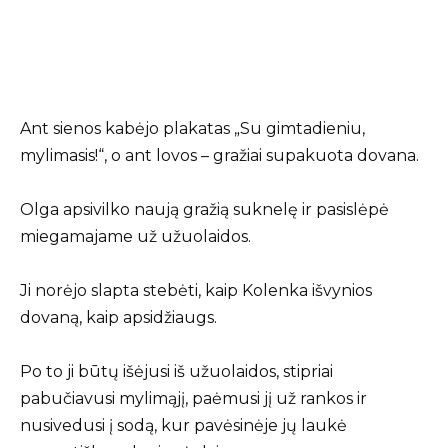
Ant sienos kabėjo plakatas „Su gimtadieniu,
mylimasis!“, o ant lovos – gražiai supakuota dovana.
Olga apsivilko naują gražią suknelę ir pasislėpė
miegamajame už užuolaidos.
Ji norėjo slapta stebėti, kaip Kolenka išvynios
dovaną, kaip apsidžiaugs.
Po to ji būtų išėjusi iš užuolaidos, stipriai
pabučiavusi mylimąjį, paėmusi jį už rankos ir
nusivedusi į sodą, kur pavėsinėje jų laukė