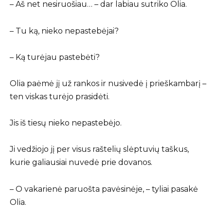
– Aš net nesiruošiau… – dar labiau sutriko Olia.
– Tu ką, nieko nepastebėjai?
– Ką turėjau pastebėti?
Olia paėmė jį už rankos ir nusivedė į prieškambarį –
ten viskas turėjo prasidėti.
Jis iš tiesų nieko nepastebėjo.
Ji vedžiojo jį per visus raštelių slėptuvių taškus,
kurie galiausiai nuvedė prie dovanos.
– O vakarienė paruošta pavėsinėje, – tyliai pasakė
Olia.