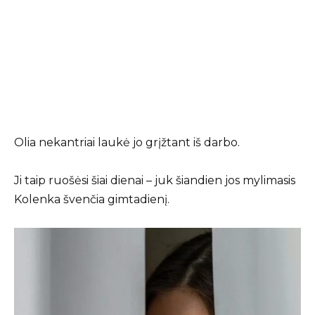
Olia nekantriai laukė jo grįžtant iš darbo.
Ji taip ruošėsi šiai dienai – juk šiandien jos mylimasis
Kolenka švenčia gimtadienį.