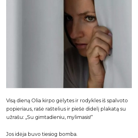
Visą dieną Olia kirpo gėlytes ir rodykles iš spalvoto
popieriaus, rašė raštelius ir piešė didelį plakatą su
užrašu: „Su gimtadieniu, mylimasis!“
Jos idėja buvo tiesiog bomba.