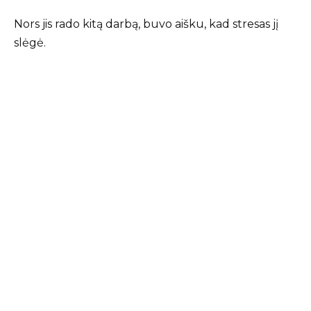
Nors jis rado kitą darbą, buvo aišku, kad stresas jį
slėgė.