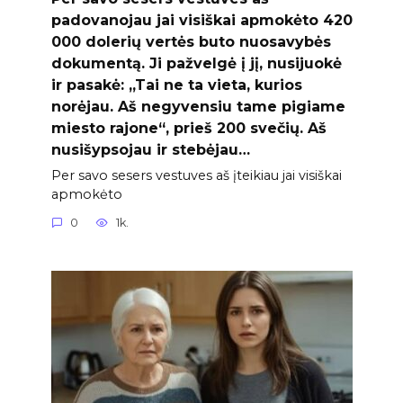
padovanojau jai visiškai apmokėto 420
000 dolerių vertės buto nuosavybės
dokumentą. Ji pažvelgė į jį, nusijuokė
ir pasakė: „Tai ne ta vieta, kurios
norėjau. Aš negyvensiu tame pigiame
miesto rajone“, prieš 200 svečių. Aš
nusišypsojau ir stebėjau…
Per savo sesers vestuves aš įteikiau jai visiškai
apmokėto
0
1k.