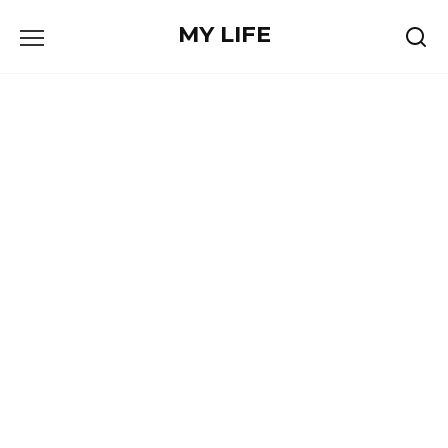
Skip
MY LIFE
to
content