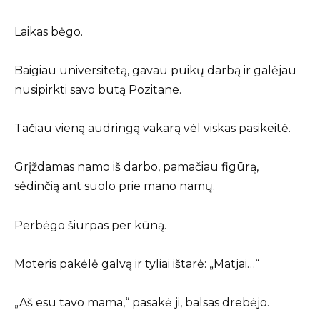
Laikas bėgo.
Baigiau universitetą, gavau puikų darbą ir galėjau
nusipirkti savo butą Pozitane.
Tačiau vieną audringą vakarą vėl viskas pasikeitė.
Grįždamas namo iš darbo, pamačiau figūrą,
sėdinčią ant suolo prie mano namų.
Perbėgo šiurpas per kūną.
Moteris pakėlė galvą ir tyliai ištarė: „Matjai…“
„Aš esu tavo mama,“ pasakė ji, balsas drebėjo.