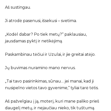
Aš sustingau.
Ji atrodė pasenusi, išsekusi – svetima.
„Kodėl dabar? Po tiek metų?“ paklausiau,
jausdamas pyktį ir netikėjimą.
Paskambinau tėčiui ir Uzulai, ir jie greitai atėjo.
Jų buvimas nuramino mano nervus.
„Tai tavo pasirinkimas, sūnau… jei manai, kad ji
nusipelno vietos tavo gyvenime,“ tyliai tarė tėtis.
Aš pažvelgiau į ją, moterį, kuri mane paliko prieš
daugelį metų, ir nejaučiau nieko, tik tuštumą.