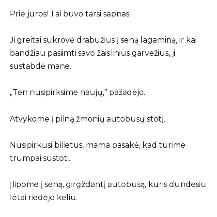
Prie jūros! Tai buvo tarsi sapnas.
Ji greitai sukrovė drabužius į seną lagaminą, ir kai
bandžiau pasiimti savo žaislinius garvežius, ji
sustabdė mane.
„Ten nusipirksime naujų,“ pažadėjo.
Atvykome į pilną žmonių autobusų stotį.
Nusipirkusi bilietus, mama pasakė, kad turime
trumpai sustoti.
Įlipome į seną, girgždantį autobusą, kuris dundesiu
lėtai riedėjo keliu.