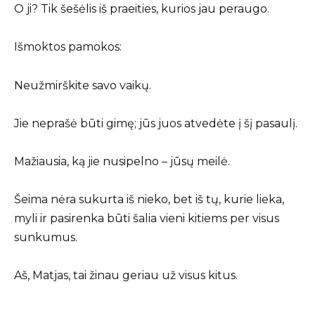
O ji? Tik šešėlis iš praeities, kurios jau peraugo.
Išmoktos pamokos:
Neužmirškite savo vaikų.
Jie neprašė būti gimę; jūs juos atvedėte į šį pasaulį.
Mažiausia, ką jie nusipelno – jūsų meilė.
Šeima nėra sukurta iš nieko, bet iš tų, kurie lieka,
myli ir pasirenka būti šalia vieni kitiems per visus
sunkumus.
Aš, Matjas, tai žinau geriau už visus kitus.