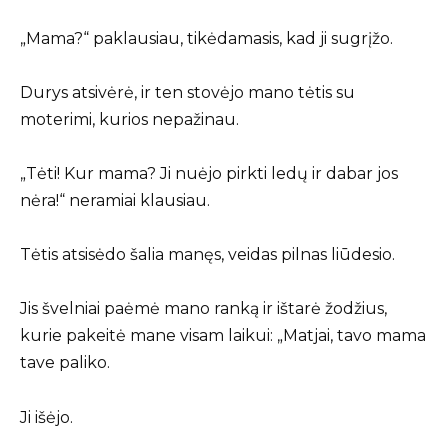
„Mama?“ paklausiau, tikėdamasis, kad ji sugrįžo.
Durys atsivėrė, ir ten stovėjo mano tėtis su
moterimi, kurios nepažinau.
„Tėti! Kur mama? Ji nuėjo pirkti ledų ir dabar jos
nėra!“ neramiai klausiau.
Tėtis atsisėdo šalia manęs, veidas pilnas liūdesio.
Jis švelniai paėmė mano ranką ir ištarė žodžius,
kurie pakeitė mane visam laikui: „Matjai, tavo mama
tave paliko.
Ji išėjo.