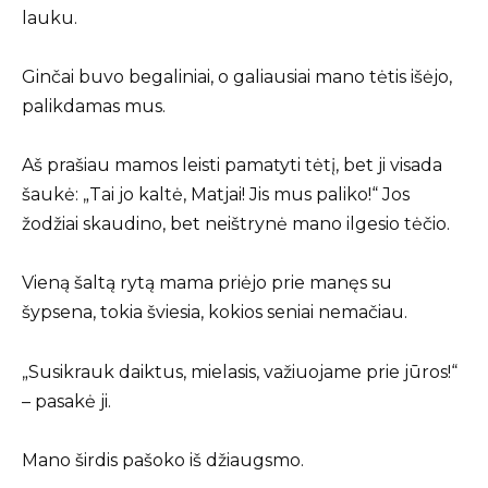
lauku.
Ginčai buvo begaliniai, o galiausiai mano tėtis išėjo,
palikdamas mus.
Aš prašiau mamos leisti pamatyti tėtį, bet ji visada
šaukė: „Tai jo kaltė, Matjai! Jis mus paliko!“ Jos
žodžiai skaudino, bet neištrynė mano ilgesio tėčio.
Vieną šaltą rytą mama priėjo prie manęs su
šypsena, tokia šviesia, kokios seniai nemačiau.
„Susikrauk daiktus, mielasis, važiuojame prie jūros!“
– pasakė ji.
Mano širdis pašoko iš džiaugsmo.