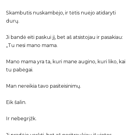
Skambutis nuskambėjo, ir tėtis nuėjo atidaryti
durų.
Ji bandė eiti paskui jį, bet aš atsistojau ir pasakiau:
„Tu nesi mano mama.
Mano mama yra ta, kuri mane augino, kuri liko, kai
tu pabėgai.
Man nereikia tavo pasiteisinimų.
Eik šalin.
Ir nebegrįžk.