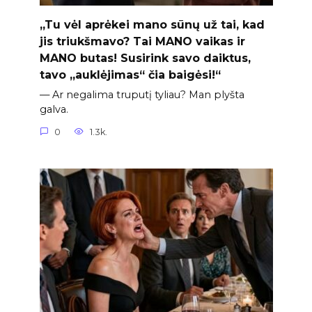
„Tu vėl aprėkei mano sūnų už tai, kad
jis triukšmavo? Tai MANO vaikas ir
MANO butas! Susirink savo daiktus,
tavo „auklėjimas“ čia baigėsi!“
— Ar negalima truputį tyliau? Man plyšta
galva.
0
1.3k.