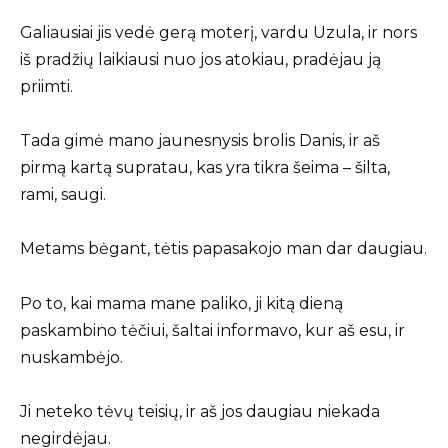
Galiausiai jis vedė gerą moterį, vardu Uzula, ir nors
iš pradžių laikiausi nuo jos atokiau, pradėjau ją
priimti.
Tada gimė mano jaunesnysis brolis Danis, ir aš
pirmą kartą supratau, kas yra tikra šeima – šilta,
rami, saugi.
Metams bėgant, tėtis papasakojo man dar daugiau.
Po to, kai mama mane paliko, ji kitą dieną
paskambino tėčiui, šaltai informavo, kur aš esu, ir
nuskambėjo.
Ji neteko tėvų teisių, ir aš jos daugiau niekada
negirdėjau.