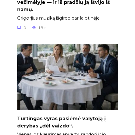
vežimėlyje — ir iš pradžių ją išvijo iš
namų.
Grigorijus muziką išgirdo dar laiptinėje.
0
1.9k.
Turtingas vyras pasiėmė valytoją į
derybas „dėl vaizdo“.
Vienas jos klausimas apvertė sandorį ir jo