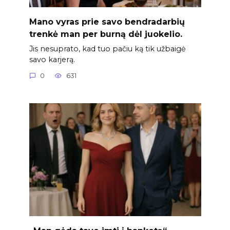
Mano vyras prie savo bendradarbių
trenkė man per burną dėl juokelio.
Jis nesuprato, kad tuo pačiu ką tik užbaigė
savo karjerą.
0
631