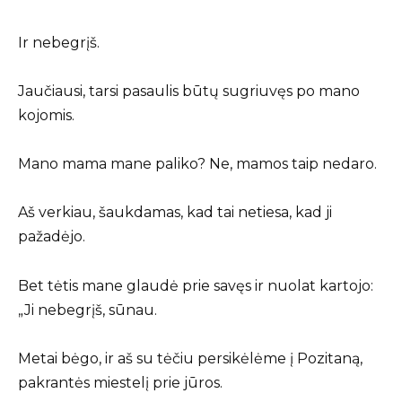
Ir nebegrįš.
Jaučiausi, tarsi pasaulis būtų sugriuvęs po mano
kojomis.
Mano mama mane paliko? Ne, mamos taip nedaro.
Aš verkiau, šaukdamas, kad tai netiesa, kad ji
pažadėjo.
Bet tėtis mane glaudė prie savęs ir nuolat kartojo:
„Ji nebegrįš, sūnau.
Metai bėgo, ir aš su tėčiu persikėlėme į Pozitaną,
pakrantės miestelį prie jūros.