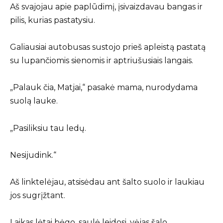
Aš svajojau apie paplūdimį, įsivaizdavau bangas ir
pilis, kurias pastatysiu.
Galiausiai autobusas sustojo prieš apleistą pastatą
su lupančiomis sienomis ir aptriušusiais langais.
„Palauk čia, Matjai,“ pasakė mama, nurodydama
suolą lauke.
„Pasiliksiu tau ledų.
Nesijudink.“
Aš linktelėjau, atsisėdau ant šalto suolo ir laukiau
jos sugrįžtant.
Laikas lėtai bėgo, saulė leidosi, vėjas šalo.