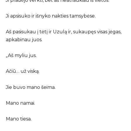
Ji pradėjo verkti, bet aš nesitraukiau iš vietos.
Ji apsisuko ir išnyko nakties tamsybėse.
Aš pasisukau į tėtį ir Uzulą ir, sukaupęs visas jėgas,
apkabinau juos.
„Aš myliu jus.
Ačiū… už viską.
Jie buvo mano šeima.
Mano namai.
Mano tiesa.