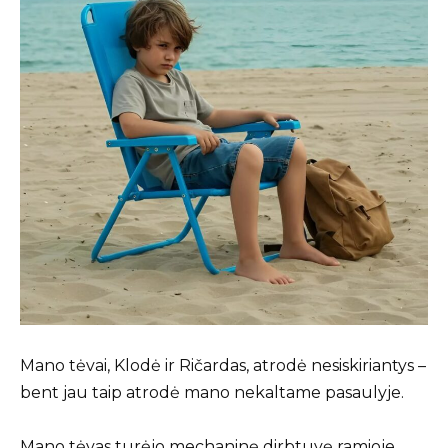
Mano tėvai, Klodė ir Ričardas, atrodė nesiskiriantys –
bent jau taip atrodė mano nekaltame pasaulyje.
Mano tėvas turėjo mechaninę dirbtuvę ramioje