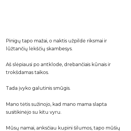
Pinigų tapo mažai, o naktis užpildė riksmai ir
lūžtančių lėkščių skambesys.
Aš slėpiausi po antklode, drebančiais kūnais ir
trokšdamas taikos.
Tada įvyko galutinis smūgis.
Mano tėtis sužinojo, kad mano mama slapta
susitikinėjo su kitu vyru.
Mūsų namai, anksčiau kupini šilumos, tapo mūšių