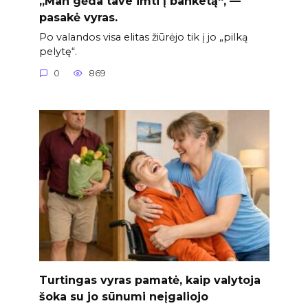
„Man gėda tave imti į banketą“, —
pasakė vyras.
Po valandos visa elitas žiūrėjo tik į jo „pilką
pelytę“.
0
869
Turtingas vyras pamatė, kaip valytoja
šoka su jo sūnumi neįgaliojo