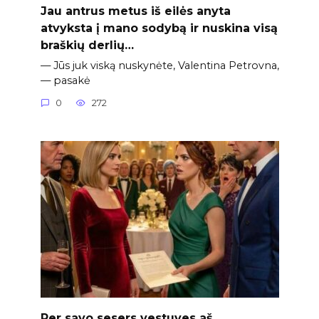
Jau antrus metus iš eilės anyta
atvyksta į mano sodybą ir nuskina visą
braškių derlių…
— Jūs juk viską nuskynėte, Valentina Petrovna,
— pasakė
0
272
Per savo sesers vestuves aš