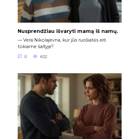
Nusprendžiau išvaryti mamą iš namų.
— Vera Nikolajevna, kur jūs ruošiatės eiti
tokiame šaltyje?
0
632