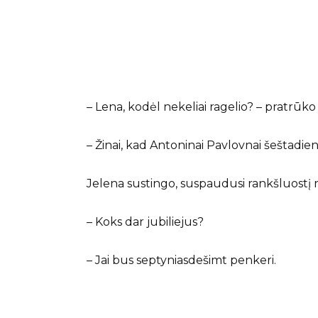
– Lena, kodėl nekeliai ragelio? – pratrūko 
– Žinai, kad Antoninai Pavlovnai šeštadienį
Jelena sustingo, suspaudusi rankšluostį 
– Koks dar jubiliejus?
– Jai bus septyniasdešimt penkeri.