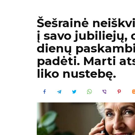
Šešrainė neišk
į savo jubiliejų,
dienų paskamb
padėti. Marti at
liko nustebę.