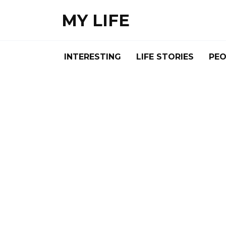
Skip
MY LIFE
to
content
INTERESTING
LIFE STORIES
PEO