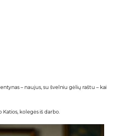
lentynas – naujus, su švelniu gėlių raštu – kai
o Katios, kolegės iš darbo.