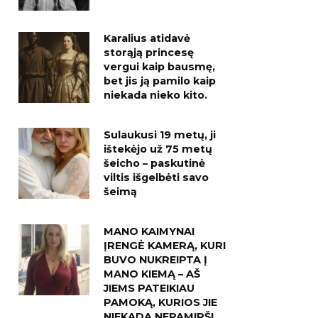
Karalius atidavė
storąją princesę
vergui kaip bausmę,
bet jis ją pamilo kaip
niekada nieko kito.
Sulaukusi 19 metų, ji
ištekėjo už 75 metų
šeicho – paskutinė
viltis išgelbėti savo
šeimą
MANO KAIMYNAI
ĮRENGĖ KAMERĄ, KURI
BUVO NUKREIPTA Į
MANO KIEMĄ – AŠ
JIEMS PATEIKIAU
PAMOKĄ, KURIOS JIE
NIEKADA NEPAMIRŠ!