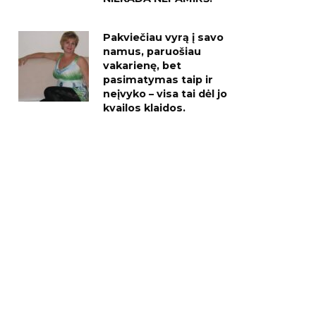
Pakviečiau vyrą į savo
namus, paruošiau
vakarienę, bet
pasimatymas taip ir
neįvyko – visa tai dėl jo
kvailos klaidos.