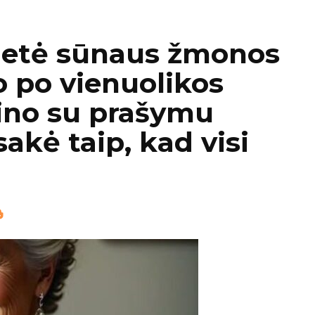
vietė sūnaus žmonos
 o po vienuolikos
ino su prašymu
sakė taip, kad visi