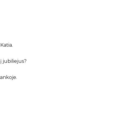
Katia.
 jubiliejus?
rankoje.