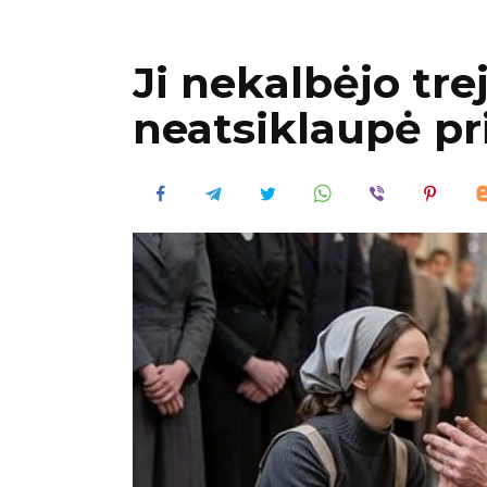
Ji nekalbėjo tre
neatsiklaupė pri