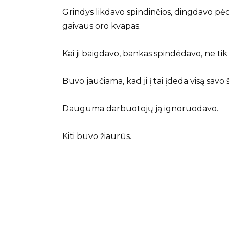
Grindys likdavo spindinčios, dingdavo pėds
gaivaus oro kvapas.
Kai ji baigdavo, bankas spindėdavo, ne tik
Buvo jaučiama, kad ji į tai įdeda visą savo š
Dauguma darbuotojų ją ignoruodavo.
Kiti buvo žiaurūs.