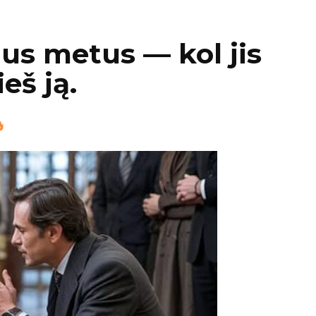
jus metus — kol jis
eš ją.