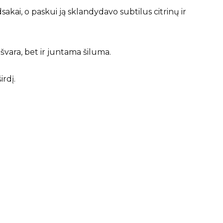
akai, o paskui ją sklandydavo subtilus citrinų ir
 švara, bet ir juntama šiluma.
irdį.