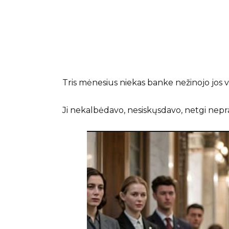
Tris mėnesius niekas banke nežinojo jos 
Ji nekalbėdavo, nesiskųsdavo, netgi nep