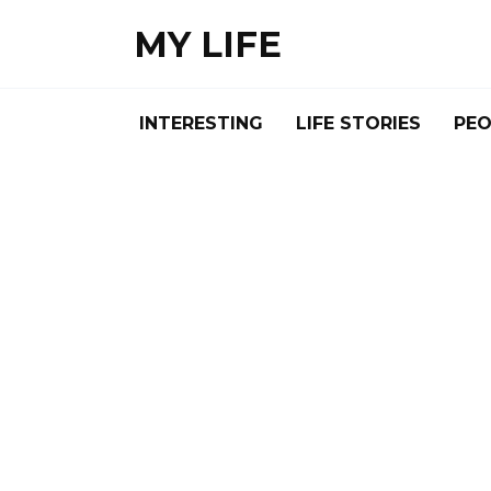
Skip
MY LIFE
to
content
INTERESTING
LIFE STORIES
PEO