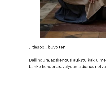
Ji tiesiog… buvo ten.
Daili figūra, apsirengusi aukštu kaklu me
banko koridoriais, valydama dienos netva