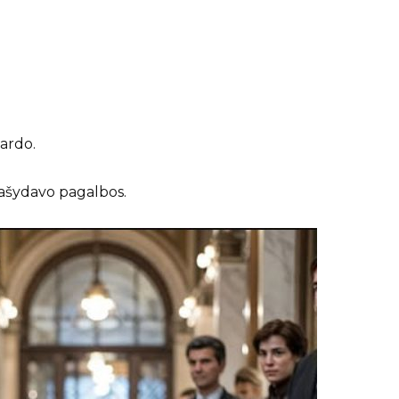
vardo.
rašydavo pagalbos.