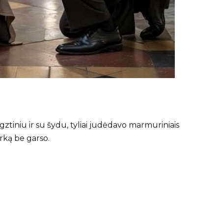
gztiniu ir su šydu, tyliai judėdavo marmuriniais
rką be garso.