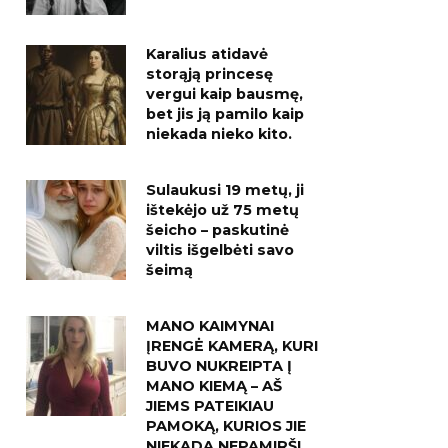
Karalius atidavė
storąją princesę
vergui kaip bausmę,
bet jis ją pamilo kaip
niekada nieko kito.
Sulaukusi 19 metų, ji
ištekėjo už 75 metų
šeicho – paskutinė
viltis išgelbėti savo
šeimą
MANO KAIMYNAI
ĮRENGĖ KAMERĄ, KURI
BUVO NUKREIPTA Į
MANO KIEMĄ – AŠ
JIEMS PATEIKIAU
PAMOKĄ, KURIOS JIE
NIEKADA NEPAMIRŠ!