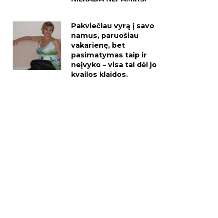
Pakviečiau vyrą į savo
namus, paruošiau
vakarienę, bet
pasimatymas taip ir
neįvyko – visa tai dėl jo
kvailos klaidos.