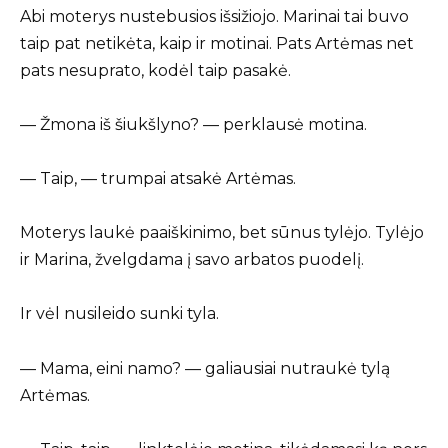
Abi moterys nustebusios išsižiojo. Marinai tai buvo
taip pat netikėta, kaip ir motinai. Pats Artėmas net
pats nesuprato, kodėl taip pasakė.
— Žmona iš šiukšlyno? — perklausė motina.
— Taip, — trumpai atsakė Artėmas.
Moterys laukė paaiškinimo, bet sūnus tylėjo. Tylėjo
ir Marina, žvelgdama į savo arbatos puodelį.
Ir vėl nusileido sunki tyla.
— Mama, eini namo? — galiausiai nutraukė tylą
Artėmas.