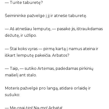
— Turite taburetę?
Šeimininkė pažvelgė į jį ir atnešė taburetę.
— Aš atnešiau lemputę, — pasakė jis, ištraukdamas
dėžutę, ir užlipo.
— Štai koks vyras — pirmą kartą į namus ateina ir
iškart lemputę pakeičia. Arbatos?
— Taip, — sutiko Artėmas, padėdamas pirkinių
maišelį ant stalo.
Moteris pažvelgė pro langą, atidarė orlaidę ir
sušuko:
— Me-rgai-tės! Na-mo! Arbata!