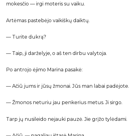
mokesčio — irgi moteris su vaiku.
Artėmas pastebėjo vaikiškų daiktų.
— Turite dukrą?
— Taip, ji darželyje, o aš ten dirbu valytoja.
Po antrojo ėjimo Marina pasakė:
— Ačiū jums ir jūsų žmonai. Jūs man labai padėjote.
— Žmonos neturiu jau penkerius metus. Ji sirgo.
Tarp jų nusileido nejauki pauzė. Jie grįžo tylėdami.
— Ačiū, — pagaliau ištarė Marina.