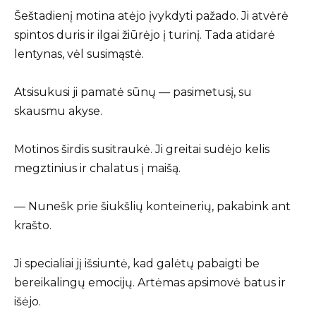
Šeštadienį motina atėjo įvykdyti pažado. Ji atvėrė
spintos duris ir ilgai žiūrėjo į turinį. Tada atidarė
lentynas, vėl susimąstė.
Atsisukusi ji pamatė sūnų — pasimetusį, su
skausmu akyse.
Motinos širdis susitraukė. Ji greitai sudėjo kelis
megztinius ir chalatus į maišą.
— Nunešk prie šiukšlių konteinerių, pakabink ant
krašto.
Ji specialiai jį išsiuntė, kad galėtų pabaigti be
bereikalingų emocijų. Artėmas apsimovė batus ir
išėjo.