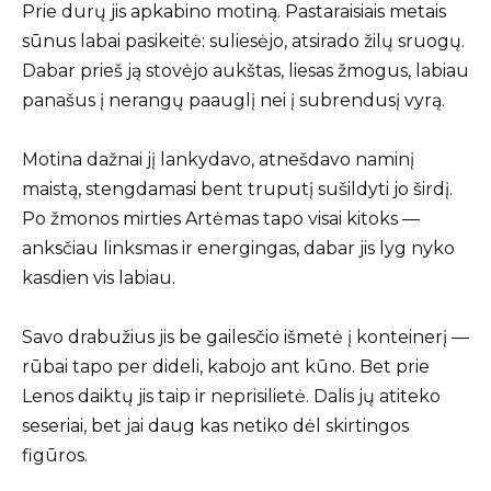
Prie durų jis apkabino motiną. Pastaraisiais metais
sūnus labai pasikeitė: suliesėjo, atsirado žilų sruogų.
Dabar prieš ją stovėjo aukštas, liesas žmogus, labiau
panašus į nerangų paauglį nei į subrendusį vyrą.
Motina dažnai jį lankydavo, atnešdavo naminį
maistą, stengdamasi bent truputį sušildyti jo širdį.
Po žmonos mirties Artėmas tapo visai kitoks —
anksčiau linksmas ir energingas, dabar jis lyg nyko
kasdien vis labiau.
Savo drabužius jis be gailesčio išmetė į konteinerį —
rūbai tapo per dideli, kabojo ant kūno. Bet prie
Lenos daiktų jis taip ir neprisilietė. Dalis jų atiteko
seseriai, bet jai daug kas netiko dėl skirtingos
figūros.