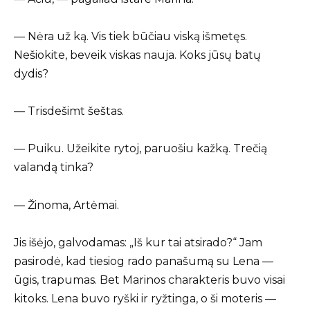
— Nėra už ką. Vis tiek būčiau viską išmetęs.
Nešiokite, beveik viskas nauja. Koks jūsų batų
dydis?
— Trisdešimt šeštas.
— Puiku. Užeikite rytoj, paruošiu kažką. Trečią
valandą tinka?
— Žinoma, Artėmai.
Jis išėjo, galvodamas: „Iš kur tai atsirado?“ Jam
pasirodė, kad tiesiog rado panašumą su Lena —
ūgis, trapumas. Bet Marinos charakteris buvo visai
kitoks. Lena buvo ryški ir ryžtinga, o ši moteris —