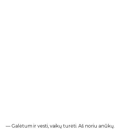
— Galėtum ir vesti, vaikų turėti. Aš noriu anūkų.