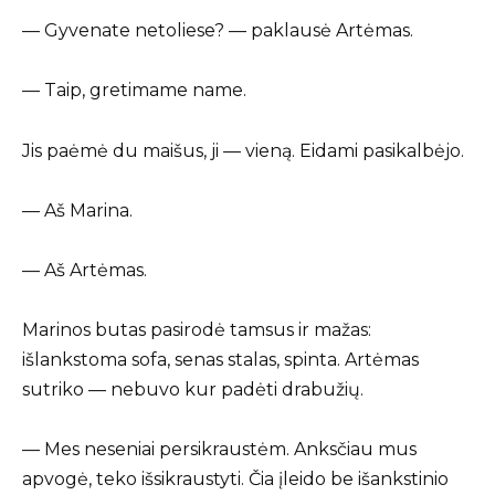
— Gyvenate netoliese? — paklausė Artėmas.
— Taip, gretimame name.
Jis paėmė du maišus, ji — vieną. Eidami pasikalbėjo.
— Aš Marina.
— Aš Artėmas.
Marinos butas pasirodė tamsus ir mažas:
išlankstoma sofa, senas stalas, spinta. Artėmas
sutriko — nebuvo kur padėti drabužių.
— Mes neseniai persikraustėm. Anksčiau mus
apvogė, teko išsikraustyti. Čia įleido be išankstinio