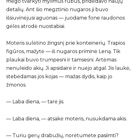
mėgo tvarkyti mylimus rūbus, pridėdavo naujų
detalių. Ant šio megztinio nugaros ji buvo
išsiuvinėjusi aguonas — juodame fone raudonos
gėlės atrodė nuostabiai.
Moteris sulėtino žingsnį prie konteinerių. Trapios
figūros, mažytė — iš nugaros priminė Leną. Tik
plaukai buvo trumpesni ir tamsesni. Artėmas
nenuleido akių. Ji apsidairė ir nuėjo atgal. Jis laukė,
stebėdamas jos kojas — mažas dydis, kaip jo
žmonos.
— Laba diena, — tarė jis.
— Laba diena, — atsakė moteris, nusukdama akis.
— Turiu gerų drabužių, norėtumėte pasiimti?