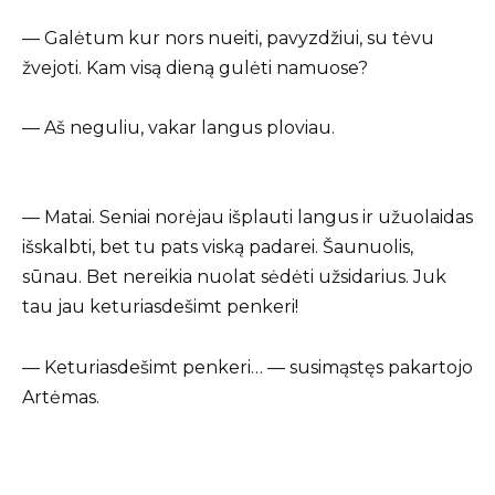
— Galėtum kur nors nueiti, pavyzdžiui, su tėvu
žvejoti. Kam visą dieną gulėti namuose?
— Aš neguliu, vakar langus ploviau.
— Matai. Seniai norėjau išplauti langus ir užuolaidas
išskalbti, bet tu pats viską padarei. Šaunuolis,
sūnau. Bet nereikia nuolat sėdėti užsidarius. Juk
tau jau keturiasdešimt penkeri!
— Keturiasdešimt penkeri… — susimąstęs pakartojo
Artėmas.