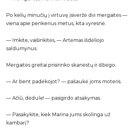
Po kelių minučių į virtuvę įsiveržė dvi mergaitės —
viena apie penkerius metus, kita vyresnė.
— Imkite, vaišinkitės, — Artėmas išdėliojo
saldumynus.
Mergaitės greitai prisirinko skanėstų ir išbėgo.
— Ar bent padėkojot? — pašaukė joms moteris.
— Ačiū, dėdule! — pasigirdo atsakymas.
— Pasakykite, kiek Marina jums skolinga už
kambarį?