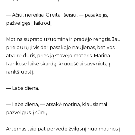
— Ačiū, nereikia. Greitai išeisiu, — pasakė jis,
pažvelgęs į laikrodį.
Motina suprato užuominą ir pradėjo rengtis. Jau
prie durų ji vis dar pasakojo naujienas, bet vos
atvėrė duris, prieš ją stovėjo moteris. Marina.
Rankose laikė skardą, kruopščiai suvyniotą į
rankšluostį.
— Laba diena.
— Laba diena, — atsakė motina, klausiamai
pažvelgusi į sūnų.
Artėmas taip pat pervedė žvilgsnį nuo motinos į