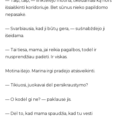
— Taip, taip, — linktelėjo motina, tikėdamasi ką nors
išsiaiškinti koridoriuje. Bet sūnus nieko papildomo
nepasakė.
— Svarbiausia, kad ji būtų gera, — sušnabždėjo ji
išeidama.
— Tai tiesa, mama, jai reikia pagalbos, todėl ir
nusprendžiau padėti. Ir viskas.
Motina išėjo. Marina irgi pradėjo atsisveikinti.
— Tikiuosi, juokavai dėl persikraustymo?
— O kodėl gi ne? — paklausė jis.
— Dėl to, kad mama spaudžia, kad tu vesti