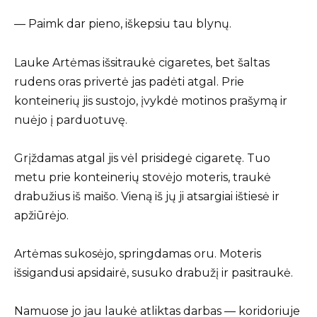
— Paimk dar pieno, iškepsiu tau blynų.
Lauke Artėmas išsitraukė cigaretes, bet šaltas
rudens oras privertė jas padėti atgal. Prie
konteinerių jis sustojo, įvykdė motinos prašymą ir
nuėjo į parduotuvę.
Grįždamas atgal jis vėl prisidegė cigaretę. Tuo
metu prie konteinerių stovėjo moteris, traukė
drabužius iš maišo. Vieną iš jų ji atsargiai ištiesė ir
apžiūrėjo.
Artėmas sukosėjo, springdamas oru. Moteris
išsigandusi apsidairė, susuko drabužį ir pasitraukė.
Namuose jo jau laukė atliktas darbas — koridoriuje