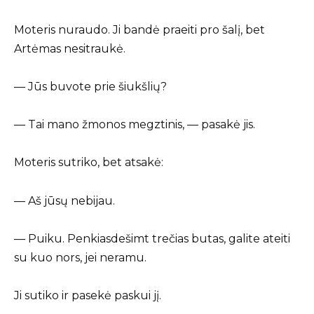
Moteris nuraudo. Ji bandė praeiti pro šalį, bet
Artėmas nesitraukė.
— Jūs buvote prie šiukšlių?
— Tai mano žmonos megztinis, — pasakė jis.
Moteris sutriko, bet atsakė:
— Aš jūsų nebijau.
— Puiku. Penkiasdešimt trečias butas, galite ateiti
su kuo nors, jei neramu.
Ji sutiko ir pasekė paskui jį.