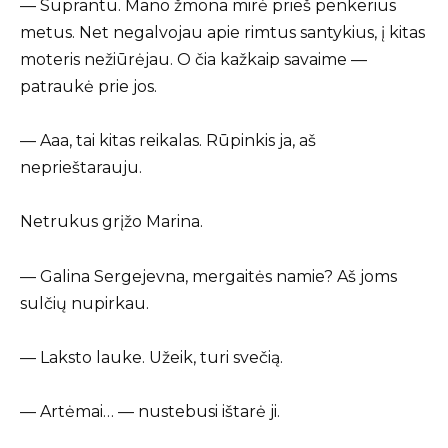
— Suprantu. Mano žmona mirė prieš penkerius
metus. Net negalvojau apie rimtus santykius, į kitas
moteris nežiūrėjau. O čia kažkaip savaime —
patraukė prie jos.
— Aaa, tai kitas reikalas. Rūpinkis ja, aš
neprieštarauju.
Netrukus grįžo Marina.
— Galina Sergejevna, mergaitės namie? Aš joms
sulčių nupirkau.
— Laksto lauke. Užeik, turi svečią.
— Artėmai… — nustebusi ištarė ji.