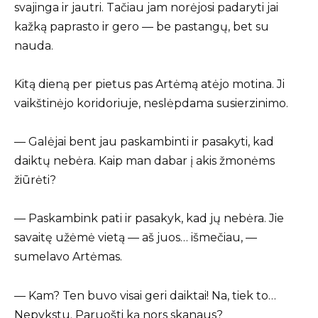
svajinga ir jautri. Tačiau jam norėjosi padaryti jai
kažką paprasto ir gero — be pastangų, bet su
nauda.
Kitą dieną per pietus pas Artėmą atėjo motina. Ji
vaikštinėjo koridoriuje, neslėpdama susierzinimo.
— Galėjai bent jau paskambinti ir pasakyti, kad
daiktų nebėra. Kaip man dabar į akis žmonėms
žiūrėti?
— Paskambink pati ir pasakyk, kad jų nebėra. Jie
savaitę užėmė vietą — aš juos… išmečiau, —
sumelavo Artėmas.
— Kam? Ten buvo visai geri daiktai! Na, tiek to…
Nepykstu. Paruošti ką nors skanaus?