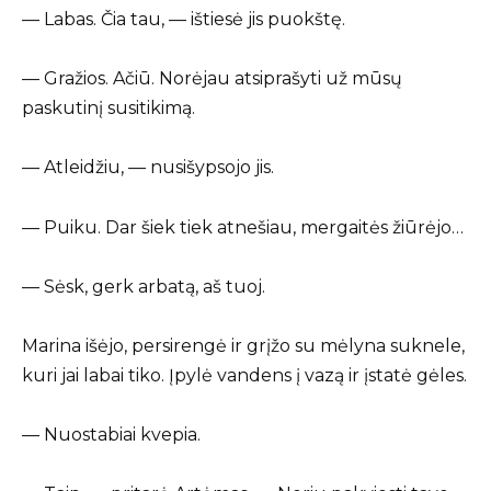
— Labas. Čia tau, — ištiesė jis puokštę.
— Gražios. Ačiū. Norėjau atsiprašyti už mūsų
paskutinį susitikimą.
— Atleidžiu, — nusišypsojo jis.
— Puiku. Dar šiek tiek atnešiau, mergaitės žiūrėjo…
— Sėsk, gerk arbatą, aš tuoj.
Marina išėjo, persirengė ir grįžo su mėlyna suknele,
kuri jai labai tiko. Įpylė vandens į vazą ir įstatė gėles.
— Nuostabiai kvepia.