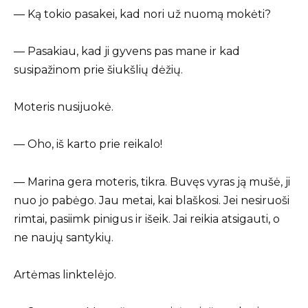
— Ką tokio pasakei, kad nori už nuomą mokėti?
— Pasakiau, kad ji gyvens pas mane ir kad
susipažinom prie šiukšlių dėžių.
Moteris nusijuokė.
— Oho, iš karto prie reikalo!
— Marina gera moteris, tikra. Buvęs vyras ją mušė, ji
nuo jo pabėgo. Jau metai, kai blaškosi. Jei nesiruoši
rimtai, pasiimk pinigus ir išeik. Jai reikia atsigauti, o
ne naujų santykių.
Artėmas linktelėjo.