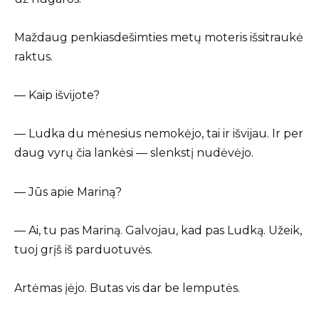
Maždaug penkiasdešimties metų moteris išsitraukė
raktus.
— Kaip išvijote?
— Ludka du mėnesius nemokėjo, tai ir išvijau. Ir per
daug vyrų čia lankėsi — slenkstį nudėvėjo.
— Jūs apie Mariną?
— Ai, tu pas Mariną. Galvojau, kad pas Ludką. Užeik,
tuoj grįš iš parduotuvės.
Artėmas įėjo. Butas vis dar be lemputės.