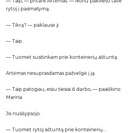
— Taip, — pritarė Artėmas. — Noriu pakviesti tave
rytoj į pasimatymą.
— Tikrą? — paklausė ji.
— Taip.
— Tuomet susitinkam prie konteinerių aštuntą.
Artėmas nesuprasdamas pažvelgė į ją.
— Taip patogiau, eisiu tiesiai iš darbo, — paaiškino
Marina.
Jis nusišypsojo.
— Tuomet rytoj aštuntą prie konteinerių…