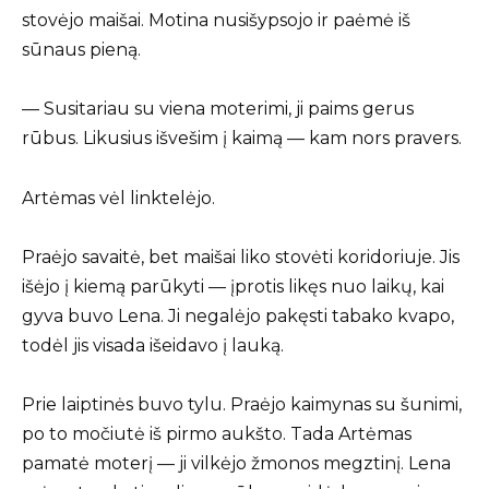
stovėjo maišai. Motina nusišypsojo ir paėmė iš
sūnaus pieną.
— Susitariau su viena moterimi, ji paims gerus
rūbus. Likusius išvešim į kaimą — kam nors pravers.
Artėmas vėl linktelėjo.
Praėjo savaitė, bet maišai liko stovėti koridoriuje. Jis
išėjo į kiemą parūkyti — įprotis likęs nuo laikų, kai
gyva buvo Lena. Ji negalėjo pakęsti tabako kvapo,
todėl jis visada išeidavo į lauką.
Prie laiptinės buvo tylu. Praėjo kaimynas su šunimi,
po to močiutė iš pirmo aukšto. Tada Artėmas
pamatė moterį — ji vilkėjo žmonos megztinį. Lena