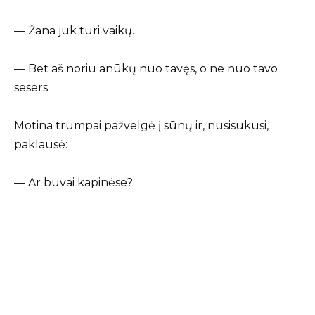
— Žana juk turi vaikų.
— Bet aš noriu anūkų nuo tavęs, o ne nuo tavo
sesers.
Motina trumpai pažvelgė į sūnų ir, nusisukusi,
paklausė:
— Ar buvai kapinėse?