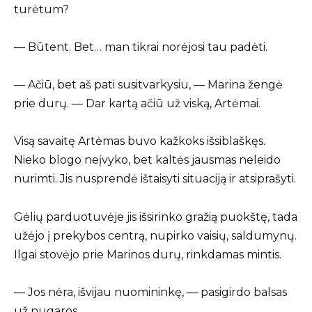
turėtum?
— Būtent. Bet… man tikrai norėjosi tau padėti.
— Ačiū, bet aš pati susitvarkysiu, — Marina žengė
prie durų. — Dar kartą ačiū už viską, Artėmai.
Visą savaitę Artėmas buvo kažkoks išsiblaškęs.
Nieko blogo neįvyko, bet kaltės jausmas neleido
nurimti. Jis nusprendė ištaisyti situaciją ir atsiprašyti.
Gėlių parduotuvėje jis išsirinko gražią puokštę, tada
užėjo į prekybos centrą, nupirko vaisių, saldumynų.
Ilgai stovėjo prie Marinos durų, rinkdamas mintis.
— Jos nėra, išvijau nuomininkę, — pasigirdo balsas
už nugaros.