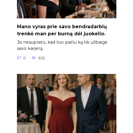
Mano vyras prie savo bendradarbių
trenkė man per burną dėl juokelio.
Jis nesuprato, kad tuo pačiu ką tik užbaigė
savo karjerą.
0
632