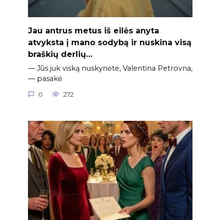
Jau antrus metus iš eilės anyta
atvyksta į mano sodybą ir nuskina visą
braškių derlių…
— Jūs juk viską nuskynėte, Valentina Petrovna,
— pasakė
0
272