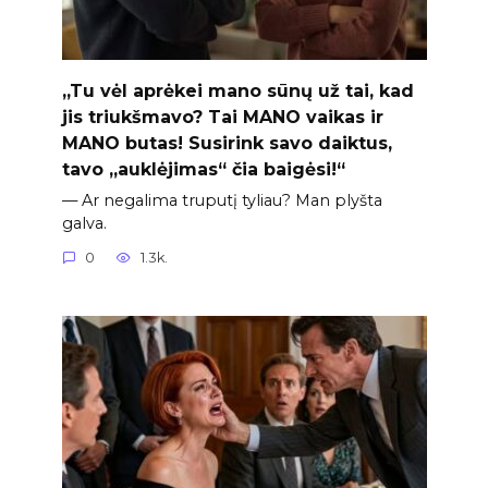
„Tu vėl aprėkei mano sūnų už tai, kad
jis triukšmavo? Tai MANO vaikas ir
MANO butas! Susirink savo daiktus,
tavo „auklėjimas“ čia baigėsi!“
— Ar negalima truputį tyliau? Man plyšta
galva.
0
1.3k.