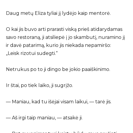
Daug metų Eliza tyliai jį lydėjo kaip mentorė.
O kai jis buvo arti prarasti viską prieš atidarydamas
savo restoraną, ji atsiliepė į jo skambutį, nuramino jį
ir davė patarimą, kurio jis niekada nepamiršo:
„Leisk rizotui sudegti.“
Netrukus po to ji dingo be jokio paaiškinimo.
Ir štai, po tiek laiko, ji sugrįžo.
— Maniau, kad tu išėjai visam laikui, — tarė jis.
— Aš irgi taip maniau, — atsakė ji.