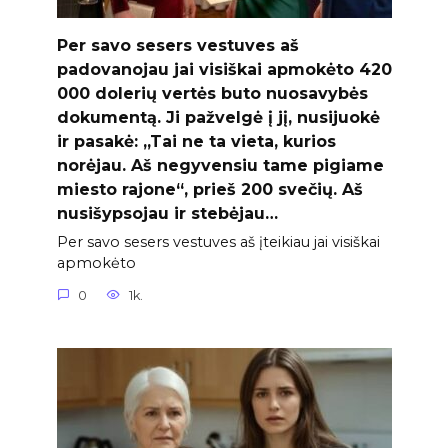
Per savo sesers vestuves aš
padovanojau jai visiškai apmokėto 420
000 dolerių vertės buto nuosavybės
dokumentą. Ji pažvelgė į jį, nusijuokė
ir pasakė: „Tai ne ta vieta, kurios
norėjau. Aš negyvensiu tame pigiame
miesto rajone“, prieš 200 svečių. Aš
nusišypsojau ir stebėjau…
Per savo sesers vestuves aš įteikiau jai visiškai
apmokėto
0
1k.