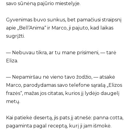
savo sūnėną pajūrio miestelyje.
Gyvenimas buvo sunkus, bet pamačiusi straipsnį
apie „Bell’Anima“ ir Marco, ji pajuto, kad laikas
sugrįžti.
— Nebuvau tikra, ar tu mane prisimeni, — tarė
Eliza.
— Nepamiršau nė vieno tavo žodžio, — atsakė
Marco, parodydamas savo telefone sąrašą „Elizos
frazės“, mažas jos citatas, kurios jį lydėjo daugelį
metų.
Kai patiekė desertą, jis pats jį atnešė: panna cotta,
pagaminta pagal receptą, kurį ji jam išmokė.