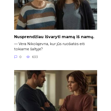
Nusprendžiau išvaryti mamą iš namų.
— Vera Nikolajevna, kur jūs ruošiatės eiti
tokiame šaltyje?
0
633