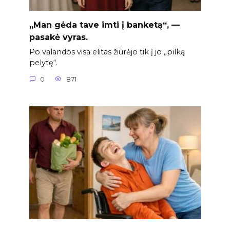
„Man gėda tave imti į banketą“, —
pasakė vyras.
Po valandos visa elitas žiūrėjo tik į jo „pilką
pelytę“.
0
871