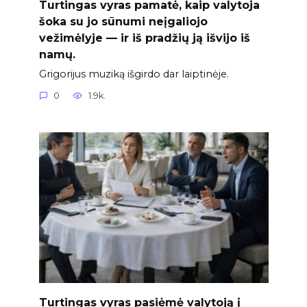
Turtingas vyras pamatė, kaip valytoja
šoka su jo sūnumi neįgaliojo
vežimėlyje — ir iš pradžių ją išvijo iš
namų.
Grigorijus muziką išgirdo dar laiptinėje.
0
1.9k.
Turtingas vyras pasiėmė valytoją į