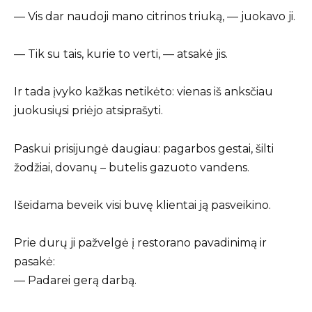
— Vis dar naudoji mano citrinos triuką, — juokavo ji.
— Tik su tais, kurie to verti, — atsakė jis.
Ir tada įvyko kažkas netikėto: vienas iš anksčiau
juokusiųsi priėjo atsiprašyti.
Paskui prisijungė daugiau: pagarbos gestai, šilti
žodžiai, dovanų – butelis gazuoto vandens.
Išeidama beveik visi buvę klientai ją pasveikino.
Prie durų ji pažvelgė į restorano pavadinimą ir
pasakė:
— Padarei gerą darbą.