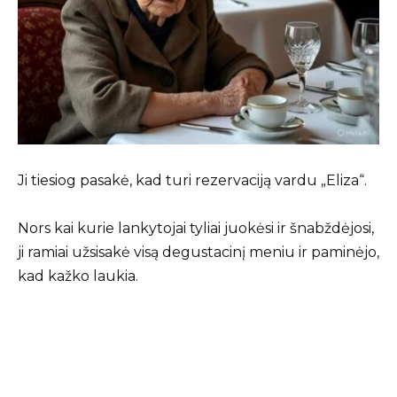
Ji tiesiog pasakė, kad turi rezervaciją vardu „Eliza“.
Nors kai kurie lankytojai tyliai juokėsi ir šnabždėjosi,
ji ramiai užsisakė visą degustacinį meniu ir paminėjo,
kad kažko laukia.