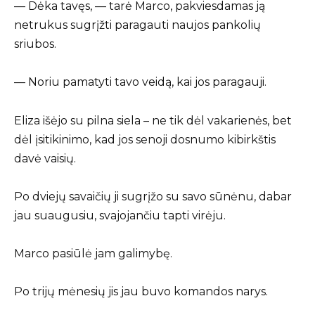
— Dėka tavęs, — tarė Marco, pakviesdamas ją
netrukus sugrįžti paragauti naujos pankolių
sriubos.
— Noriu pamatyti tavo veidą, kai jos paragauji.
Eliza išėjo su pilna siela – ne tik dėl vakarienės, bet
dėl įsitikinimo, kad jos senoji dosnumo kibirkštis
davė vaisių.
Po dviejų savaičių ji sugrįžo su savo sūnėnu, dabar
jau suaugusiu, svajojančiu tapti virėju.
Marco pasiūlė jam galimybę.
Po trijų mėnesių jis jau buvo komandos narys.