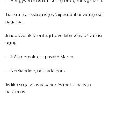
— Bet gyvenimas turi keistų būdų mus grąžinti.
Tie, kurie anksčiau iš jos šaipėsi, dabar žiūrėjo su
pagarba.
Ji nebuvo tik klientė: ji buvo kibirkštis, užkūrusi
ugnį.
— Ji čia nemoka, — pasakė Marco.
— Nei šiandien, nei kada nors.
Jis liko su ja visos vakarienės metu, pasivijo
naujienas.