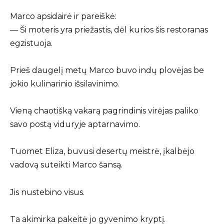
Marco apsidairė ir pareiškė:
— Ši moteris yra priežastis, dėl kurios šis restoranas
egzistuoja.
Prieš daugelį metų Marco buvo indų plovėjas be
jokio kulinarinio išsilavinimo.
Vieną chaotišką vakarą pagrindinis virėjas paliko
savo postą viduryje aptarnavimo.
Tuomet Eliza, buvusi desertų meistrė, įkalbėjo
vadovą suteikti Marco šansą.
Jis nustebino visus.
Ta akimirka pakeitė jo gyvenimo kryptį.