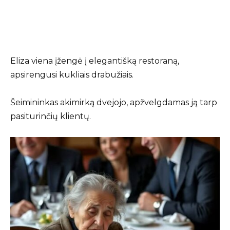
Eliza viena įžengė į elegantišką restoraną,
apsirengusi kukliais drabužiais.
Šeimininkas akimirką dvejojo, apžvelgdamas ją tarp
pasiturinčių klientų.