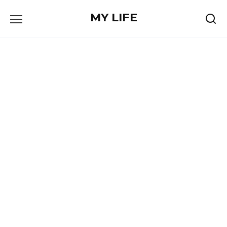
Skip
MY LIFE
to
content