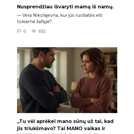
Nusprendžiau išvaryti mamą iš namų.
— Vera Nikolajevna, kur jūs ruošiatės eiti
tokiame šaltyje?
0
632
„Tu vėl aprėkei mano sūnų už tai, kad
jis triukšmavo? Tai MANO vaikas ir