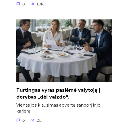
0
1.9k.
Turtingas vyras pasiėmė valytoją į
derybas „dėl vaizdo“.
Vienas jos klausimas apvertė sandorį ir jo
karjerą
0
2k.