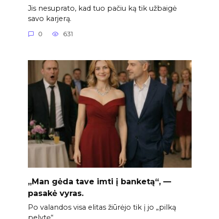
Jis nesuprato, kad tuo pačiu ką tik užbaigė
savo karjerą.
0
631
„Man gėda tave imti į banketą“, —
pasakė vyras.
Po valandos visa elitas žiūrėjo tik į jo „pilką
pelytę“.