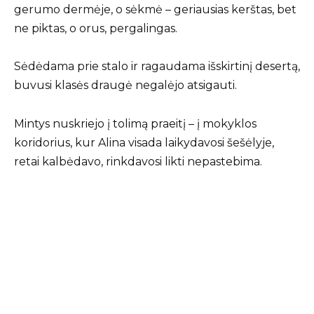
gerumo dermėje, o sėkmė – geriausias kerštas, bet
ne piktas, o orus, pergalingas.
Sėdėdama prie stalo ir ragaudama išskirtinį desertą,
buvusi klasės draugė negalėjo atsigauti.
Mintys nuskriejo į tolimą praeitį – į mokyklos
koridorius, kur Alina visada laikydavosi šešėlyje,
retai kalbėdavo, rinkdavosi likti nepastebima.