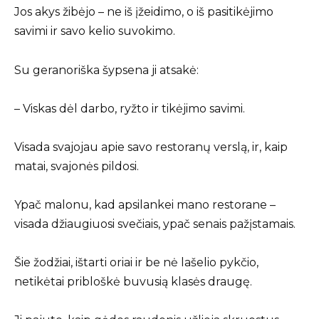
Jos akys žibėjo – ne iš įžeidimo, o iš pasitikėjimo
savimi ir savo kelio suvokimo.
Su geranoriška šypsena ji atsakė:
– Viskas dėl darbo, ryžto ir tikėjimo savimi.
Visada svajojau apie savo restoranų verslą, ir, kaip
matai, svajonės pildosi.
Ypač malonu, kad apsilankei mano restorane –
visada džiaugiuosi svečiais, ypač senais pažįstamais.
Šie žodžiai, ištarti oriai ir be nė lašelio pykčio,
netikėtai pribloškė buvusią klasės draugę.