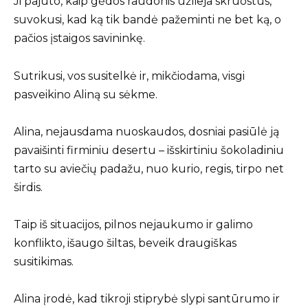
Ji pajuto, kaip gėdos raudonis užlieja skruostus,
suvokusi, kad ką tik bandė pažeminti ne bet ką, o
pačios įstaigos savininkę.
Sutrikusi, vos susitelkė ir, mikčiodama, visgi
pasveikino Aliną su sėkme.
Alina, nejausdama nuoskaudos, dosniai pasiūlė ją
pavaišinti firminiu desertu – išskirtiniu šokoladiniu
tarto su aviečių padažu, nuo kurio, regis, tirpo net
širdis.
Taip iš situacijos, pilnos nejaukumo ir galimo
konflikto, išaugo šiltas, beveik draugiškas
susitikimas.
Alina įrodė, kad tikroji stiprybė slypi santūrumo ir