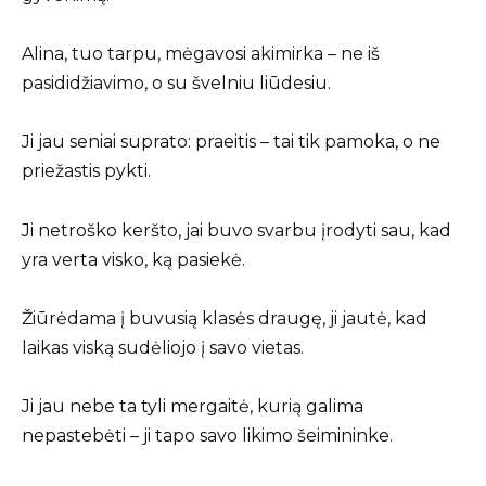
Alina, tuo tarpu, mėgavosi akimirka – ne iš
pasididžiavimo, o su švelniu liūdesiu.
Ji jau seniai suprato: praeitis – tai tik pamoka, o ne
priežastis pykti.
Ji netroško keršto, jai buvo svarbu įrodyti sau, kad
yra verta visko, ką pasiekė.
Žiūrėdama į buvusią klasės draugę, ji jautė, kad
laikas viską sudėliojo į savo vietas.
Ji jau nebe ta tyli mergaitė, kurią galima
nepastebėti – ji tapo savo likimo šeimininke.