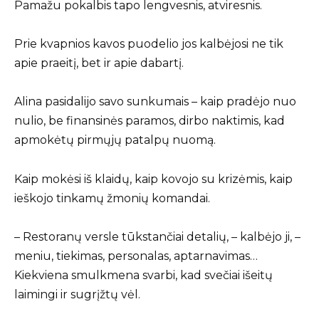
Pamažu pokalbis tapo lengvesnis, atviresnis.
Prie kvapnios kavos puodelio jos kalbėjosi ne tik
apie praeitį, bet ir apie dabartį.
Alina pasidalijo savo sunkumais – kaip pradėjo nuo
nulio, be finansinės paramos, dirbo naktimis, kad
apmokėtų pirmųjų patalpų nuomą.
Kaip mokėsi iš klaidų, kaip kovojo su krizėmis, kaip
ieškojo tinkamų žmonių komandai.
– Restoranų versle tūkstančiai detalių, – kalbėjo ji, –
meniu, tiekimas, personalas, aptarnavimas…
Kiekviena smulkmena svarbi, kad svečiai išeitų
laimingi ir sugrįžtų vėl.