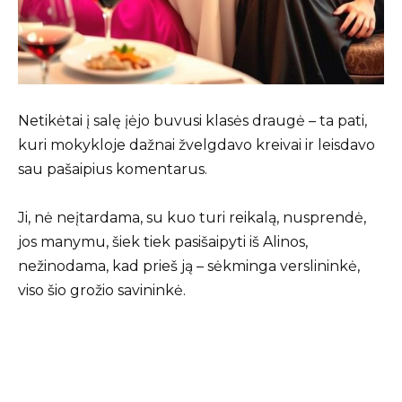
Netikėtai į salę įėjo buvusi klasės draugė – ta pati,
kuri mokykloje dažnai žvelgdavo kreivai ir leisdavo
sau pašaipius komentarus.
Ji, nė neįtardama, su kuo turi reikalą, nusprendė,
jos manymu, šiek tiek pasišaipyti iš Alinos,
nežinodama, kad prieš ją – sėkminga verslininkė,
viso šio grožio savininkė.