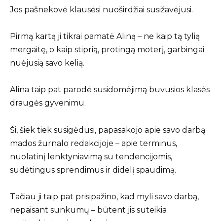
Jos pašnekovė klausėsi nuoširdžiai susižavėjusi.
Pirmą kartą ji tikrai pamatė Aliną – ne kaip tą tylią
mergaitę, o kaip stiprią, protingą moterį, garbingai
nuėjusią savo kelią.
Alina taip pat parodė susidomėjimą buvusios klasės
draugės gyvenimu.
Ši, šiek tiek susigėdusi, papasakojo apie savo darbą
mados žurnalo redakcijoje – apie terminus,
nuolatinį lenktyniavimą su tendencijomis,
sudėtingus sprendimus ir didelį spaudimą.
Tačiau ji taip pat prisipažino, kad myli savo darbą,
nepaisant sunkumų – būtent jis suteikia