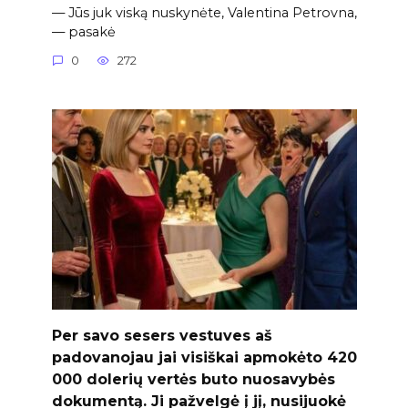
— Jūs juk viską nuskynėte, Valentina Petrovna,
— pasakė
0
272
Per savo sesers vestuves aš
padovanojau jai visiškai apmokėto 420
000 dolerių vertės buto nuosavybės
dokumentą. Ji pažvelgė į jį, nusijuokė