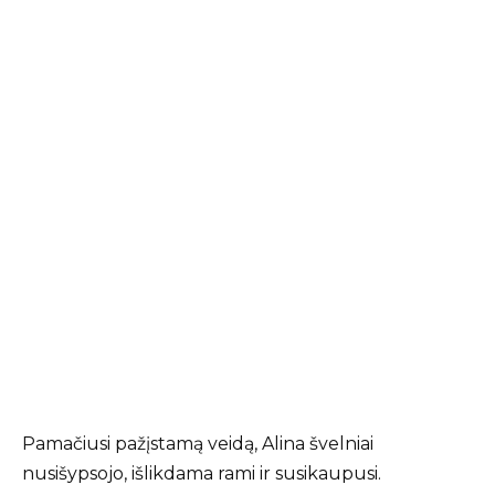
Pamačiusi pažįstamą veidą, Alina švelniai
nusišypsojo, išlikdama rami ir susikaupusi.