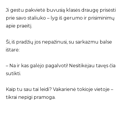
Ji gestu pakvietė buvusią klasės draugę prisėsti
prie savo staliuko – lyg iš gerumo ir prisiminimų
apie praeitį.
Ši, iš pradžių jos nepažinusi, su sarkazmu balse
ištarė:
– Na ir kas galėjo pagalvoti! Nesitikėjau tavęs čia
sutikti.
Kaip tu sau tai leidi? Vakarienė tokioje vietoje –
tikrai nepigi pramoga.