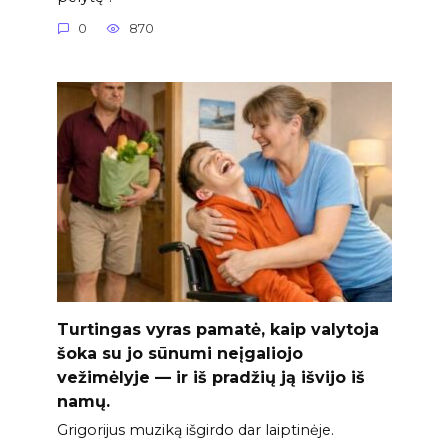
0
870
Turtingas vyras pamatė, kaip valytoja
šoka su jo sūnumi neįgaliojo
vežimėlyje — ir iš pradžių ją išvijo iš
namų.
Grigorijus muziką išgirdo dar laiptinėje.