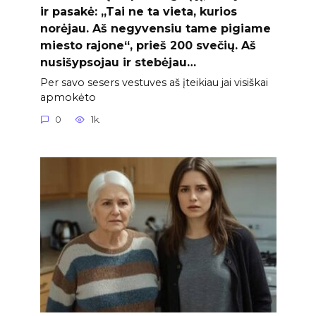
ir pasakė: „Tai ne ta vieta, kurios
norėjau. Aš negyvensiu tame pigiame
miesto rajone“, prieš 200 svečių. Aš
nusišypsojau ir stebėjau…
Per savo sesers vestuves aš įteikiau jai visiškai
apmokėto
0
1k.