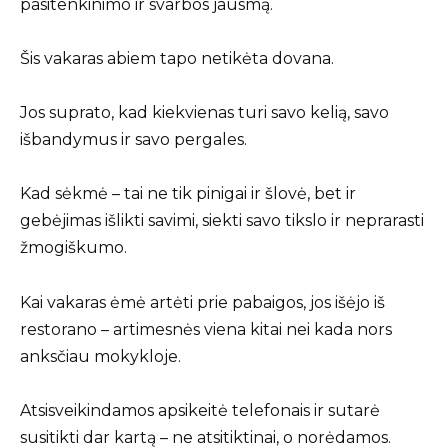
pasitenkinimo ir svarbos jausmą.
Šis vakaras abiem tapo netikėta dovana.
Jos suprato, kad kiekvienas turi savo kelią, savo
išbandymus ir savo pergales.
Kad sėkmė – tai ne tik pinigai ir šlovė, bet ir
gebėjimas išlikti savimi, siekti savo tikslo ir neprarasti
žmogiškumo.
Kai vakaras ėmė artėti prie pabaigos, jos išėjo iš
restorano – artimesnės viena kitai nei kada nors
anksčiau mokykloje.
Atsisveikindamos apsikeitė telefonais ir sutarė
susitikti dar kartą – ne atsitiktinai, o norėdamos.