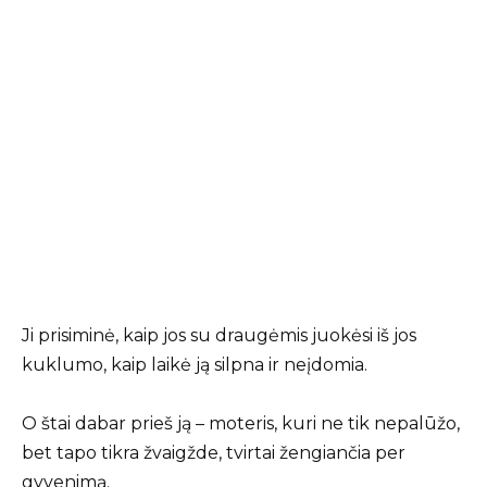
Ji prisiminė, kaip jos su draugėmis juokėsi iš jos
kuklumo, kaip laikė ją silpna ir neįdomia.
O štai dabar prieš ją – moteris, kuri ne tik nepalūžo,
bet tapo tikra žvaigžde, tvirtai žengiančia per
gyvenimą.