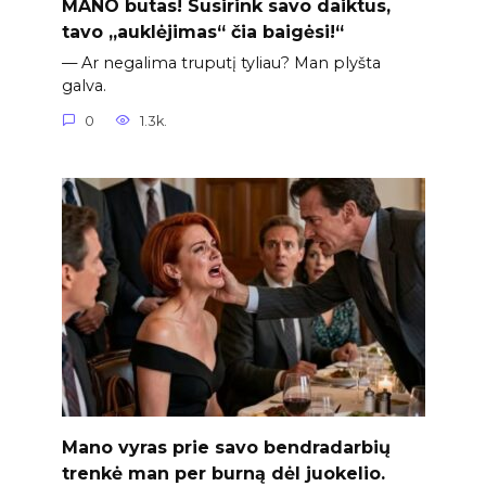
MANO butas! Susirink savo daiktus,
tavo „auklėjimas“ čia baigėsi!“
— Ar negalima truputį tyliau? Man plyšta
galva.
0
1.3k.
Mano vyras prie savo bendradarbių
trenkė man per burną dėl juokelio.