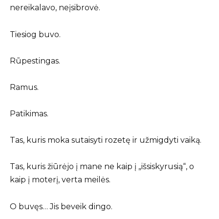
nereikalavo, neįsibrovė.
Tiesiog buvo.
Rūpestingas.
Ramus.
Patikimas.
Tas, kuris moka sutaisyti rozetę ir užmigdyti vaiką.
Tas, kuris žiūrėjo į mane ne kaip į „išsiskyrusią“, o
kaip į moterį, verta meilės.
O buvęs… Jis beveik dingo.