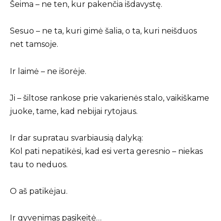
Šeima – ne ten, kur pakenčia išdavystę.
Sesuo – ne ta, kuri gimė šalia, o ta, kuri neišduos
net tamsoje.
Ir laimė – ne išorėje.
Ji – šiltose rankose prie vakarienės stalo, vaikiškame
juoke, tame, kad nebijai rytojaus.
Ir dar supratau svarbiausią dalyką:
Kol pati nepatikėsi, kad esi verta geresnio – niekas
tau to neduos.
O aš patikėjau.
Ir gyvenimas pasikeitė…