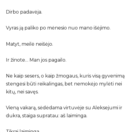
Dirbo padavėja.
Vyras ją paliko po mėnesio nuo mano išėjimo.
Matyt, meilė neišėjo.
Ir žinote… Man jos pagailo.
Ne kaip sesers, o kaip žmogaus, kuris visą gyvenimą
stengėsi būti reikalingas, bet nemokėjo mylėti nei
kitų, nei savęs.
Vieną vakarą, sėdėdama virtuvėje su Aleksejumi ir
dukra, staiga supratau: aš laiminga.
Tikrai laiminga.