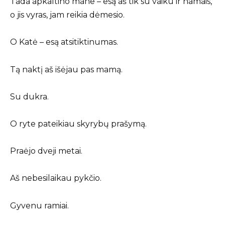
Tada apkaltino mane – esą aš tik su vaiku ir namais,
o jis vyras, jam reikia dėmesio.
O Katė – esą atsitiktinumas.
Tą naktį aš išėjau pas mamą.
Su dukra.
O ryte pateikiau skyrybų prašymą.
Praėjo dveji metai.
Aš nebesilaikau pykčio.
Gyvenu ramiai.