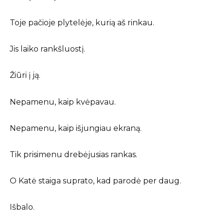
Toje pačioje plytelėje, kurią aš rinkau.
Jis laiko rankšluostį.
Žiūri į ją.
Nepamenu, kaip kvėpavau.
Nepamenu, kaip išjungiau ekraną.
Tik prisimenu drebėjusias rankas.
O Katė staiga suprato, kad parodė per daug.
Išbalo.