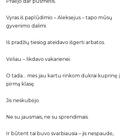
Praėjo dar pusmetis.
Vyras iš paplūdimio – Aleksejus – tapo mūsų
gyvenimo dalimi.
Iš pradžių tiesiog ateidavo išgerti arbatos.
Vėliau – likdavo vakarienei.
O tada… mes jau kartu rinkom dukrai kuprinę į
pirmą klasę.
Jis neskubėjo.
Ne su jausmais, ne su sprendimais.
Ir būtent tai buvo svarbiausia – jis nespaudė,