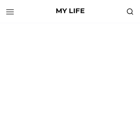
Skip
MY LIFE
to
content