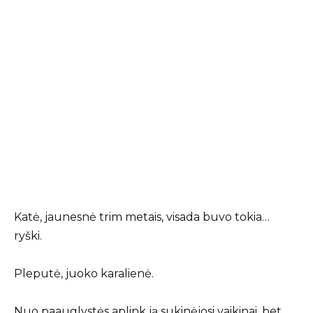
Katė, jaunesnė trim metais, visada buvo tokia…
ryški.
Pleputė, juoko karalienė.
Nuo paauglystės aplink ją sukinėjosi vaikinai, bet