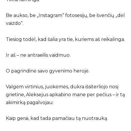
Be aukso, be „Instagram“ fotosesijų, be švenčių „dėl
vaizdo“.
Tiesiog todėl, kad šalia yra tie, kuriems aš reikalinga.
Ir aš – ne antraeilis vaidmuo.
O pagrindinė savo gyvenimo herojė.
Valgėm virtinius, juokėmės, dukra išsiterliojo nosį
grietine, Aleksejus apkabino mane per pečius – ir tą
akimirką pagalvojau:
Kaip gerai, kad tada pamačiau tą nuotrauką.