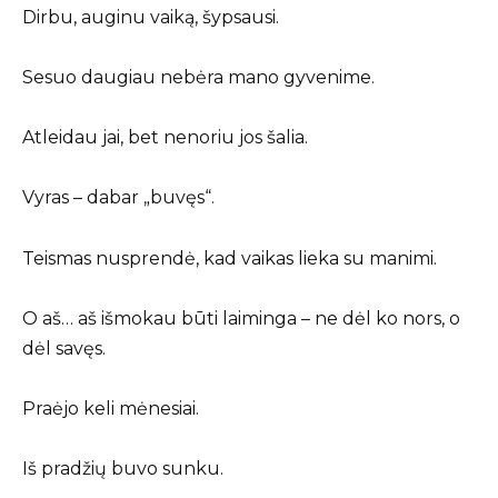
Dirbu, auginu vaiką, šypsausi.
Sesuo daugiau nebėra mano gyvenime.
Atleidau jai, bet nenoriu jos šalia.
Vyras – dabar „buvęs“.
Teismas nusprendė, kad vaikas lieka su manimi.
O aš… aš išmokau būti laiminga – ne dėl ko nors, o
dėl savęs.
Praėjo keli mėnesiai.
Iš pradžių buvo sunku.