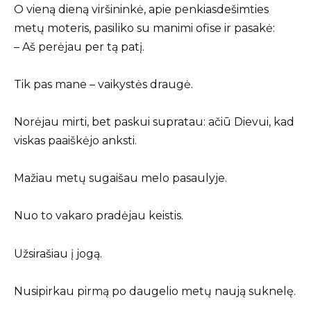
O vieną dieną viršininkė, apie penkiasdešimties
metų moteris, pasiliko su manimi ofise ir pasakė:
– Aš perėjau per tą patį.
Tik pas mane – vaikystės draugė.
Norėjau mirti, bet paskui supratau: ačiū Dievui, kad
viskas paaiškėjo anksti.
Mažiau metų sugaišau melo pasaulyje.
Nuo to vakaro pradėjau keistis.
Užsirašiau į jogą.
Nusipirkau pirmą po daugelio metų naują suknelę.