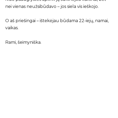
nei vienas neužsibūdavo – jos siela vis ieškojo.
O aš priešingai – ištekėjau būdama 22-iejų, namai,
vaikas.
Rami, šeimyniška.