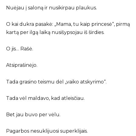
Nuėjau į saloną ir nusikirpau plaukus.
O kai dukra pasakė: „Mama, tu kaip princesė“, pirmą
kartą per ilgą laiką nusišypsojau iš širdies.
O jis… Rašė.
Atsiprašinėjo.
Tada grasino teismu dėl „vaiko atskyrimo“.
Tada vėl maldavo, kad atleisčiau.
Bet jau buvo per vėlu.
Pagarbos nesuklijuosi superklijais.