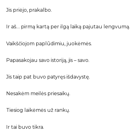
Jis priėjo, prakalbo.
Ir aš… pirmą kartą per ilgą laiką pajutau lengvumą.
Vaikščiojom paplūdimiu, juokėmės.
Papasakojau savo istoriją, jis – savo.
Jis taip pat buvo patyręs išdavystę.
Nesakėm meilės priesaikų.
Tiesiog laikėmės už rankų.
Ir tai buvo tikra.