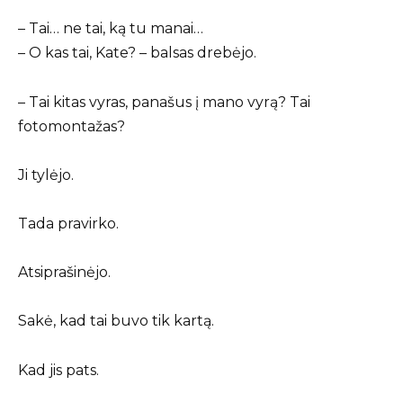
– Tai… ne tai, ką tu manai…
– O kas tai, Kate? – balsas drebėjo.
– Tai kitas vyras, panašus į mano vyrą? Tai
fotomontažas?
Ji tylėjo.
Tada pravirko.
Atsiprašinėjo.
Sakė, kad tai buvo tik kartą.
Kad jis pats.