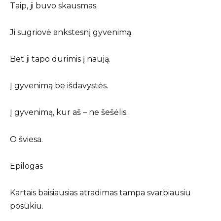
Taip, ji buvo skausmas.
Ji sugriovė ankstesnį gyvenimą.
Bet ji tapo durimis į naują.
Į gyvenimą be išdavystės.
Į gyvenimą, kur aš – ne šešėlis.
O šviesa.
Epilogas
Kartais baisiausias atradimas tampa svarbiausiu
posūkiu.