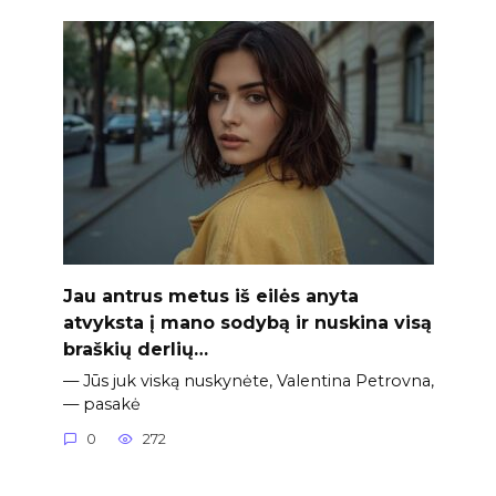
Jau antrus metus iš eilės anyta
atvyksta į mano sodybą ir nuskina visą
braškių derlių…
— Jūs juk viską nuskynėte, Valentina Petrovna,
— pasakė
0
272