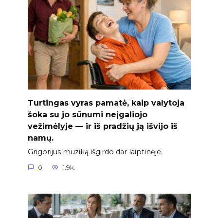
Turtingas vyras pamatė, kaip valytoja
šoka su jo sūnumi neįgaliojo
vežimėlyje — ir iš pradžių ją išvijo iš
namų.
Grigorijus muziką išgirdo dar laiptinėje.
0
1.9k.