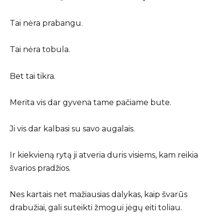
Tai nėra prabangu.
Tai nėra tobula.
Bet tai tikra.
Merita vis dar gyvena tame pačiame bute.
Ji vis dar kalbasi su savo augalais.
Ir kiekvieną rytą ji atveria duris visiems, kam reikia
švarios pradžios.
Nes kartais net mažiausias dalykas, kaip švarūs
drabužiai, gali suteikti žmogui jėgų eiti toliau.