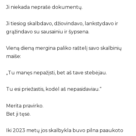
Ji niekada neprašė dokumentų.
Ji tiesiog skalbdavo, džiovindavo, lankstydavo ir
grąžindavo su sausainiu ir šypsena.
Vieną dieną mergina paliko raštelį savo skalbinių
maiše:
„Tu manęs nepažįsti, bet aš tave stebėjau.
Tu esi priežastis, kodėl aš nepasidaviau.“
Merita pravirko.
Bet ji tęsė.
Iki 2023 metų jos skalbykla buvo pilna paaukoto