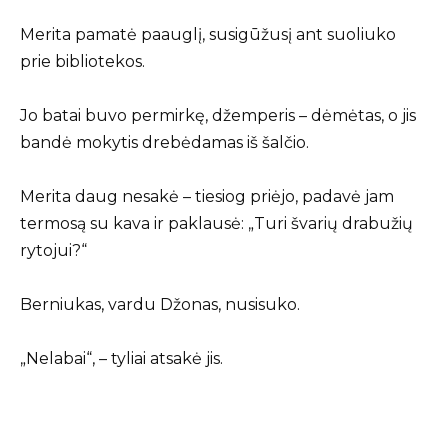
Merita pamatė paauglį, susigūžusį ant suoliuko
prie bibliotekos.
Jo batai buvo permirkę, džemperis – dėmėtas, o jis
bandė mokytis drebėdamas iš šalčio.
Merita daug nesakė – tiesiog priėjo, padavė jam
termosą su kava ir paklausė: „Turi švarių drabužių
rytojui?“
Berniukas, vardu Džonas, nusisuko.
„Nelabai“, – tyliai atsakė jis.