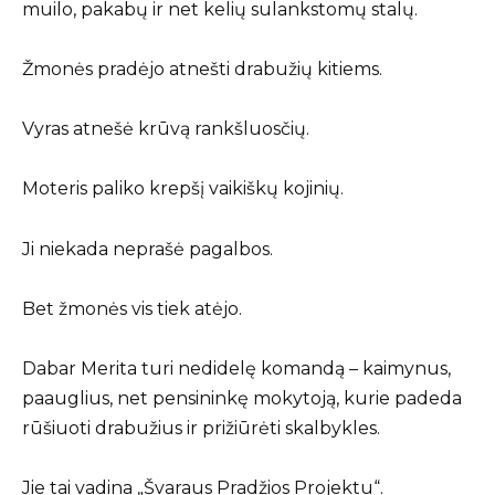
muilo, pakabų ir net kelių sulankstomų stalų.
Žmonės pradėjo atnešti drabužių kitiems.
Vyras atnešė krūvą rankšluosčių.
Moteris paliko krepšį vaikiškų kojinių.
Ji niekada neprašė pagalbos.
Bet žmonės vis tiek atėjo.
Dabar Merita turi nedidelę komandą – kaimynus,
paauglius, net pensininkę mokytoją, kurie padeda
rūšiuoti drabužius ir prižiūrėti skalbykles.
Jie tai vadina „Švaraus Pradžios Projektu“.