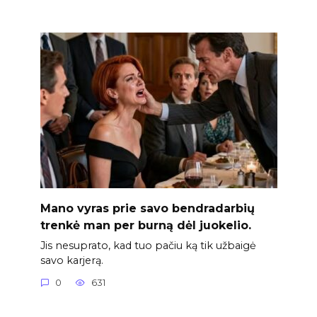
Mano vyras prie savo bendradarbių
trenkė man per burną dėl juokelio.
Jis nesuprato, kad tuo pačiu ką tik užbaigė
savo karjerą.
0
631