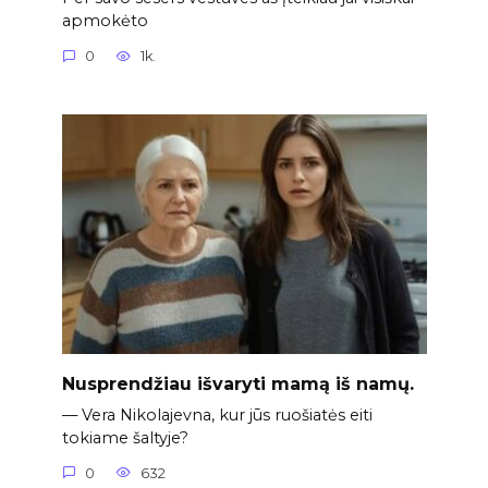
apmokėto
0
1k.
Nusprendžiau išvaryti mamą iš namų.
— Vera Nikolajevna, kur jūs ruošiatės eiti
tokiame šaltyje?
0
632