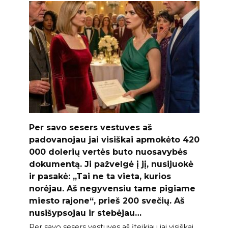
Per savo sesers vestuves aš
padovanojau jai visiškai apmokėto 420
000 dolerių vertės buto nuosavybės
dokumentą. Ji pažvelgė į jį, nusijuokė
ir pasakė: „Tai ne ta vieta, kurios
norėjau. Aš negyvensiu tame pigiame
miesto rajone“, prieš 200 svečių. Aš
nusišypsojau ir stebėjau…
Per savo sesers vestuves aš įteikiau jai visiškai