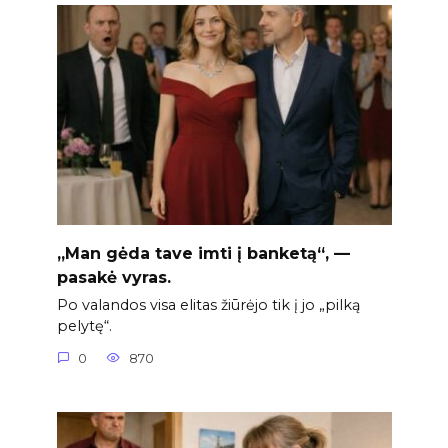
„Man gėda tave imti į banketą“, —
pasakė vyras.
Po valandos visa elitas žiūrėjo tik į jo „pilką
pelytę“.
0
870