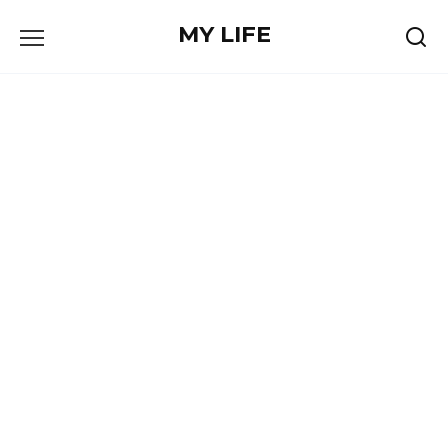
Skip
MY LIFE
to
content