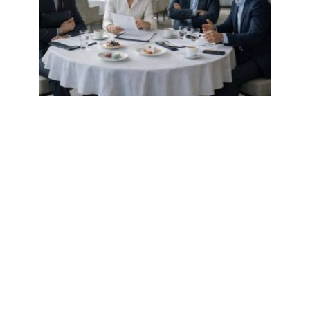
Turtingas vyras pasiėmė valytoją į
derybas „dėl vaizdo“.
Vienas jos klausimas apvertė sandorį ir jo
karjerą
0
2k.
© 2025 My Life