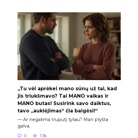
„Tu vėl aprėkei mano sūnų už tai, kad
jis triukšmavo? Tai MANO vaikas ir
MANO butas! Susirink savo daiktus,
tavo „auklėjimas“ čia baigėsi!“
— Ar negalima truputį tyliau? Man plyšta
galva.
0
1.3k.