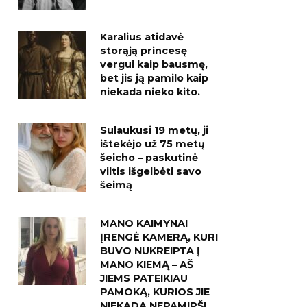
Karalius atidavė
storąją princesę
vergui kaip bausmę,
bet jis ją pamilo kaip
niekada nieko kito.
Sulaukusi 19 metų, ji
ištekėjo už 75 metų
šeicho – paskutinė
viltis išgelbėti savo
šeimą
MANO KAIMYNAI
ĮRENGĖ KAMERĄ, KURI
BUVO NUKREIPTA Į
MANO KIEMĄ – AŠ
JIEMS PATEIKIAU
PAMOKĄ, KURIOS JIE
NIEKADA NEPAMIRŠ!