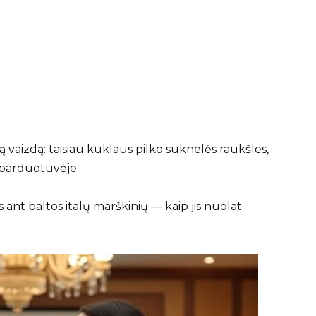
vaizdą: taisiau kuklaus pilko suknelės raukšles,
e parduotuvėje.
 ant baltos italų marškinių — kaip jis nuolat