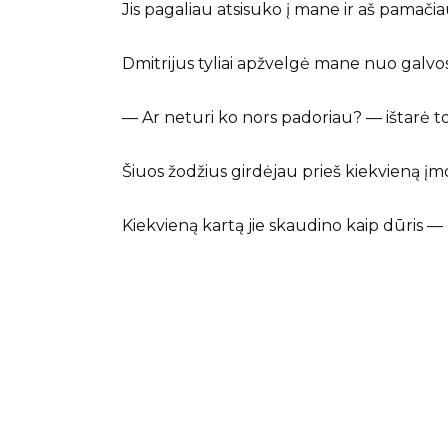
Jis pagaliau atsisuko į mane ir aš pamačia
Dmitrijus tyliai apžvelgė mane nuo galvos
— Ar neturi ko nors padoriau? — ištarė to
Šiuos žodžius girdėjau prieš kiekvieną įm
Kiekvieną kartą jie skaudino kaip dūris —