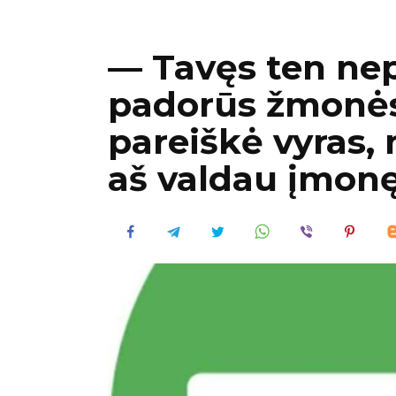
— Tavęs ten nep
padorūs žmonės,
pareiškė vyras,
aš valdau įmonę,