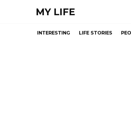
Skip
MY LIFE
to
content
INTERESTING
LIFE STORIES
PEO