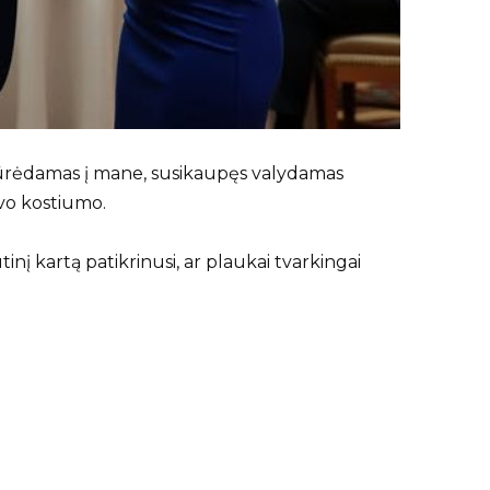
žiūrėdamas į mane, susikaupęs valydamas
vo kostiumo.
inį kartą patikrinusi, ar plaukai tvarkingai