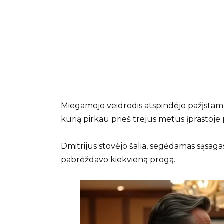
Miegamojo veidrodis atspindėjo pažįstamą 
kurią pirkau prieš trejus metus įprastoj
Dmitrijus stovėjo šalia, segėdamas sąsagas
pabrėždavo kiekvieną progą.