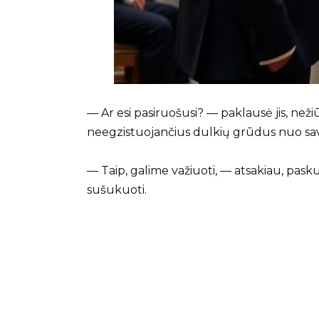
— Ar esi pasiruošusi? — paklausė jis, ne
neegzistuojančius dulkių grūdus nuo sa
— Taip, galime važiuoti, — atsakiau, paskut
sušukuoti.