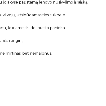
u jo akyse pažįstamą lengvo nusivylimo išraišką.
 iki kojų, užsibūdamas ties suknele.
nu, kuriame sklido įprasta panieka.
onės renginį.
 ne mirtinas, bet nemalonus.