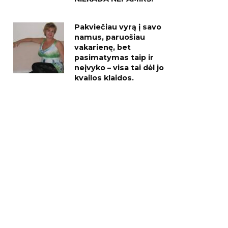
Pakviečiau vyrą į savo
namus, paruošiau
vakarienę, bet
pasimatymas taip ir
neįvyko – visa tai dėl jo
kvailos klaidos.