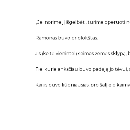
„Jei norime jį išgelbėti, turime operuoti 
Ramonas buvo priblokštas.
Jis įkeitė vienintelį šeimos žemės sklypą, 
Tie, kurie anksčiau buvo padėję jo tėvui,
Kai jis buvo liūdniausias, pro šalį ėjo kaimyn