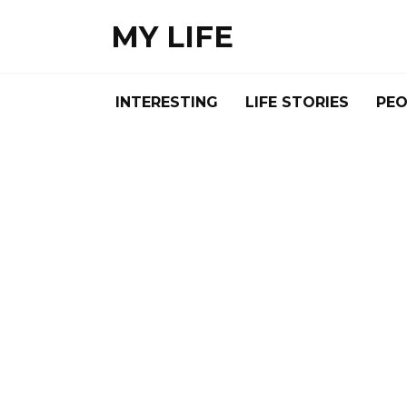
Skip
MY LIFE
to
content
INTERESTING
LIFE STORIES
PEO