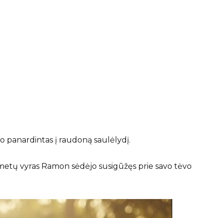
 panardintas į raudoną saulėlydį.
metų vyras Ramon sėdėjo susigūžęs prie savo tėvo