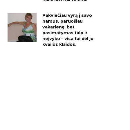
Pakviečiau vyrą į savo
namus, paruošiau
vakarienę, bet
pasimatymas taip ir
neįvyko – visa tai dėl jo
kvailos klaidos.