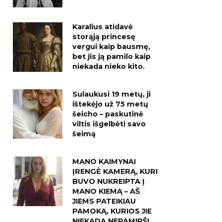
Karalius atidavė
storąją princesę
vergui kaip bausmę,
bet jis ją pamilo kaip
niekada nieko kito.
Sulaukusi 19 metų, ji
ištekėjo už 75 metų
šeicho – paskutinė
viltis išgelbėti savo
šeimą
MANO KAIMYNAI
ĮRENGĖ KAMERĄ, KURI
BUVO NUKREIPTA Į
MANO KIEMĄ – AŠ
JIEMS PATEIKIAU
PAMOKĄ, KURIOS JIE
NIEKADA NEPAMIRŠ!