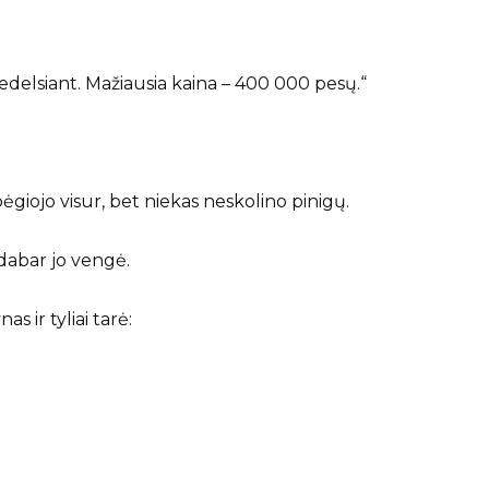
nedelsiant. Mažiausia kaina – 400 000 pesų.“
bėgiojo visur, bet niekas neskolino pinigų.
 dabar jo vengė.
as ir tyliai tarė: