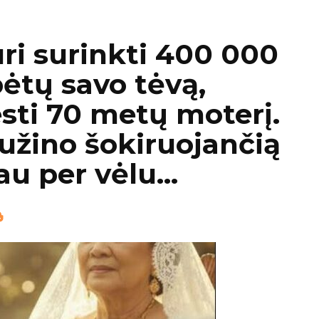
uri surinkti 400 000
bėtų savo tėvą,
esti 70 metų moterį.
sužino šokiruojančią
jau per vėlu…